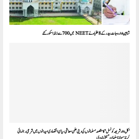
شاہین ادارہ جات بیدر کے 8 طلباء نے NEET میں 700سے زائد اسکور کئے
’کل ہند شریعہ کونسل‘ کامقصد مسلمانوں کی دینی علمی معاشی سیاسی اقتصادی میدانوں میں شرعی رہنمائی
کرنا:مولانا سلمان حسینی ندوی