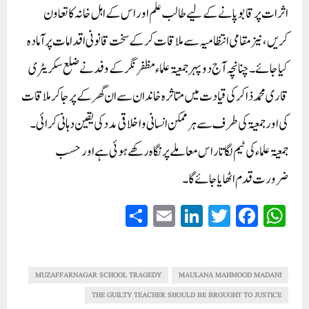
اثرات پر قابو پانے کے لیے طالب علم اور اس کے اہل خانہ کا تعاون
کریں، نیز مقامی انتظامیہ سے ملاقات کر کے سخت قانونی اقدامات پر آمادہ
کیا جائے۔ چنانچہ آج دوپہر جمعیۃ علماء مظفر نگر کے وفد نے ضلع سکریٹری
قاری محمد ذاکر کی قیادت میں متاثرہ خاندان سے ان گھر کے پر جا کر ملاقات
کی اور جمعیۃ کی طرف سے ہر ممکن انسانی و اخلاقی مدد کی یقین دہانی کرائی۔
جمعیۃ علماء کی ٹیم لگاتار اس معاملے پر نگاہ رکھے ہوئی ہے اور حسب
ضرورت قدم اٹھایا جائے گا۔
S
E
Li
T
Fa
W
ha
m
nk
wi
ce
ha
re
ail
ed
tte
bo
ts
In
r
ok
A
MUZAFFARNAGAR SCHOOL TRAGEDY
MAULANA MAHMOOD MADANI
pp
THE GUILTY TEACHER SHOULD BE BROUGHT TO JUSTICE