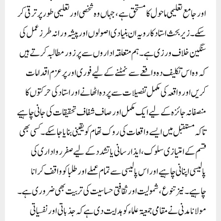
اور جامع تعلیمی ماحول کا مستحق ہے، جہاں وہ شخصی اور تعلیمی طور پر ترقی کر
سکے۔ زیر بحث استاد کا رویہ ان بنیادی اصولوں اور پیشہ ورانہ طرز عمل کی
سنگین خلاف ورزی ہے۔ ہم متعلقہ اداروں سے پرزور مطالبہ کرتے ہیں
کہ وہ اس تکلیف دہ واقعے سے نمٹنے کے لیے فوری اور پرعزم اقدامات
کریں اور واقعہ کی مکمل تفصیلات سے پردہ اٹھانے اور استاد کی حرکتوں کا
منصفانہ جائزہ کے لیے ایک مکمل اور صاف شفاف تحقیقات کی جانی چاہیے
تاکہ مستقبل میں ایسے واقعات کی روک تھام کو یقینی بنایا جا سکے۔ کسی بھی
قسم کے امتیازی سلوک، ایذا رسانی یا تشدد کے لیے صفر رواداری کی
پالیسی اپنانی چاہیے اور اس پالیسی سے تمام عملے اور طلبا کو واقف کرانا
چاہیے۔ نیز تنوع، شمولیت اور ثقافتی حساسیت کی تربیت بھی ضروری ہے۔
مولانا مدنی نے مقامی جمعیۃ علماء کو ہدایت دی ہے کہ جذباتی اور نفسیاتی