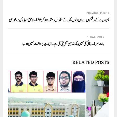
PREVIOUS POST
جمہوریت کے دشمنوں سے ان دنوں ملک کے مقدس دستور ہند کو بڑاخطرہ لاحق: ایڈوکیٹ محمد علی
NEXT POST
بات صرف پٹائی کی نہیں بلکہ مذہبی تفریق کی ہے، اسی لیے برداشت نہیں ہو رہا
RELATED POSTS