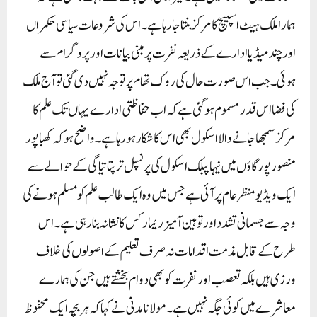
ہمارا ملک ہیٹ اسپیچ کا مرکز بنتا جارہا ہے۔ اس کی شروعات سیاسی حکمراں
اور چند میڈیا ادارے کے ذریعہ نفرت پر مبنی بیانات اور پروگرام سے
ہوئی۔ جب اس صورت حال کی روک تھام پر توجہ نہیں دی گئی تو آج ملک
کی فضا اس قدر مسموم ہو گئی ہے کہ اب حفاظتی ادارے یہاں تک علم کا
مرکز سمجھا جانے والا اسکول بھی اس کا شکار ہو رہا ہے۔واضح ہو کہ کھباپور
منصورپور گاؤں میں نیہا پبلک اسکول کی پرنسپل ترپتا تیاگی کے حوالے سے
ایک ویڈیو منظر عام پر آئی ہے جس میں وہ ایک طالب علم کو مسلم ہونے کی
وجہ سے جسمانی تشدد اور توہین آمیز ریمارکس کا نشانہ بنا رہی ہے۔ اس
طرح کے قابل مذمت اقدامات نہ صرف تعلیم کے اصولوں کی خلاف
ورزی ہیں بلکہ تعصب اور نفرت کو بھی دوام بخشتے ہیں جن کی ہمارے
معاشرے میں کوئی جگہ نہیں ہے۔ مولانا مدنی نے کہا کہ ہر بچہ ایک محفوظ