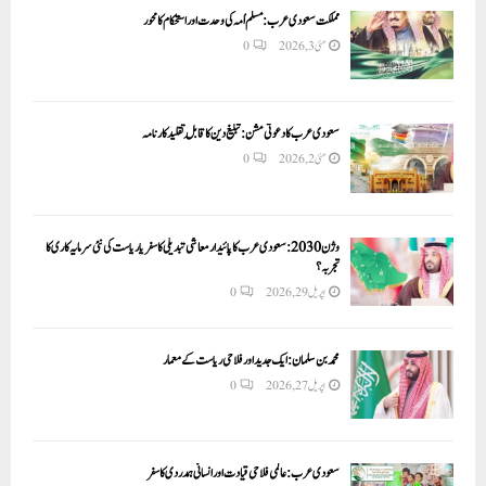
مملکت سعودی عرب: مسلم اُمہ کی وحدت اور استحکام کا محور
مئی 3, 2026
0
سعودی عرب کا دعوتی مشن: تبلیغ دین کا قابلِ تقلید کارنامہ
مئی 2, 2026
0
وژن 2030:سعودی عرب کا پائیدار معاشی تبدیلی کا سفر یا ریاست کی نئی سرمایہ کاری کا
تجربہ؟
اپریل 29, 2026
0
محمد بن سلمان: ایک جدید اور فلاحی ریاست کے معمار
اپریل 27, 2026
0
سعودی عرب: عالمی فلاحی قیادت اور انسانی ہمدردی کا سفر