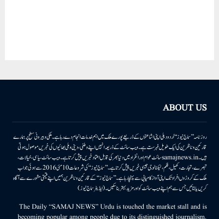
ABOUT US
روزنامہ ’’سماج نیوز‘‘ اُردو دہلی اپنی اشاعتوں کے ذریعے پورے ملک میں اہم خدمات انجام دے رہا ہے۔ ملکی وبیرونی سطح پر ہمارے
قارئین وناظرین کی ایک طویل فہرست ہے۔ ویب سائٹ کے ذریعہ انہیں اپنے وطنی، دینی وملی بھائیوں کی خبریں موصول ہوتی
ہیں۔samajnews.inسائٹ عوام اور انفراد میں دنیا بھر کی قابل اعتماد خبریں پیش کرتا ہے۔ ویب سائٹ سیاسی، خیالات،
تبصرے، تجارت، کھیل، فلم، ٹیکنالوجی جیسی خبریں پیش کرتا ہے۔ ’’سماج نیوز‘‘ کی شروعات 10مئی 2016 سے ہوئی جو اب
ملک کے کروڑوں افراد تک اپنی آواز کامیابی سے پہنچا رہا ہے۔ ’’سماج نیوز‘‘ کے قارئین وناظرین ہمیں اپنے قیمتی مشورے سے آگاہ
کریں یا بتائیں جس سے ہم اپنے ویب سائٹ کو اور مزید بہتر بناسکیں۔ (ایڈیٹر سماج نیوز)
The Daily “SAMAJ NEWS” Urdu is touched the market stall and is
becoming popular among people due to its distinguished journalism.