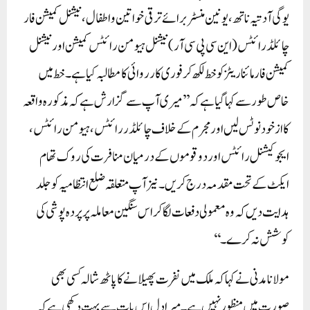
یوگی آدتیہ ناتھ، یونین منسٹر برائے ترقی خواتین و اطفال، نیشنل کمیشن فار
چائلڈرائٹس (این سی پی سی آر) نیشنل ہیومن رائٹس کمیشن اور نیشنل
کمیشن فار مائناریٹز کو خط لکھ کر فوری کارروائی کا مطالبہ کیا ہے۔خط میں
خاص طور سے کہا گیا ہے کہ ’’میری آپ سے گزارش ہے کہ مذکورہ واقعہ
کا از خود نوٹس لیں اور مجرم کے خلاف چائلڈر رائٹس، ہیومن رائٹس،
ایجوکیشنل رائٹس اور دو قوموں کے درمیان منافرت کی روک تھام
ایکٹ کے تحت مقدمہ درج کریں۔ نیز آپ متعلقہ ضلع انتظامیہ کو جلد
ہدایت دیں کہ وہ معمولی دفعات لگا کر اس سنگین معاملہ پر پردہ پوشی کی
کوشش نہ کرے۔‘‘
مولانا مدنی نے کہا کہ ملک میں نفرت پھیلانے کا پاٹھ شالہ کسی بھی
صورت میں منظور نہیں ہے۔ میرا دل اس بات سے بہت دکھی ہے کہ