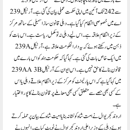
کے بارے میں کچھ بتانا چاہتا ہوں۔ دہلی سے متعلق آرٹیکل 239
سے 242 تک آئین میں اپنی حکمت عملی بیان کی گئی ہے۔ آرٹیکل 239
اے میں خصوصی انتظام کیا گیا ہے۔ دہلی قانون ساز اسمبلی کے ساتھ مرکز
کے زیر انتظام علاقہ ہے۔ اس لیے دہلی نہ تو مکمل ریاست ہے۔ اس بات کو
ذہن میں رکھتے ہوئے کہ یہ دارالحکومت علاقہ ہے، آرٹیکل 239A
میں ایک خاص بات کی گئی ہے۔ کہا گیا کہ حکومت ہند کو اس بارے میں
قانون بنانے کا حق نہیں ہے۔ اس ایوان کے آرٹیکل 239AA 3B
میں کہا گیا ہے کہ اس پارلیمنٹ کو مرکز کے زیر انتظام علاقے دہلی یا اس
کے کسی بھی حصے سے متعلق کسی بھی معاملے پر قانون بنانے کا پورا اختیار
ہے۔
اروند کجریوال نے امت شاہ کو نشانہ بنایاامیت شاہ کے بیان پر حملہ کرتے
ہوئے دہلی کے وزیر اعلی اروند کجریوال نے ٹویٹ کیا ہے۔ انہوں نے