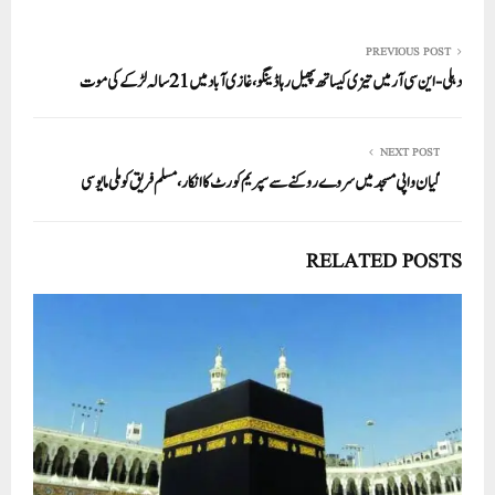
PREVIOUS POST
دہلی-این سی آر میں تیزی کیساتھ پھیل رہا ڈینگو، غازی آباد میں 21 سالہ لڑکے کی موت
NEXT POST
گیان واپی مسجد میں سروے روکنے سے سپریم کورٹ کا انکار، مسلم فریق کو ملی مایوسی
RELATED POSTS