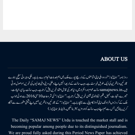
ABOUT US
روزنامہ ’’سماج نیوز‘‘ اُردو دہلی اپنی اشاعتوں کے ذریعے پورے ملک میں اہم خدمات انجام دے رہا ہے۔ ملکی وبیرونی سطح پر ہمارے
قارئین وناظرین کی ایک طویل فہرست ہے۔ ویب سائٹ کے ذریعہ انہیں اپنے وطنی، دینی وملی بھائیوں کی خبریں موصول ہوتی
ہیں۔samajnews.inسائٹ عوام اور انفراد میں دنیا بھر کی قابل اعتماد خبریں پیش کرتا ہے۔ ویب سائٹ سیاسی، خیالات،
تبصرے، تجارت، کھیل، فلم، ٹیکنالوجی جیسی خبریں پیش کرتا ہے۔ ’’سماج نیوز‘‘ کی شروعات 10مئی 2016 سے ہوئی جو اب
ملک کے کروڑوں افراد تک اپنی آواز کامیابی سے پہنچا رہا ہے۔ ’’سماج نیوز‘‘ کے قارئین وناظرین ہمیں اپنے قیمتی مشورے سے آگاہ
کریں یا بتائیں جس سے ہم اپنے ویب سائٹ کو اور مزید بہتر بناسکیں۔ (ایڈیٹر سماج نیوز)
The Daily “SAMAJ NEWS” Urdu is touched the market stall and is
becoming popular among people due to its distinguished journalism.
We are proud fully asked during this Period News Paper has achieved