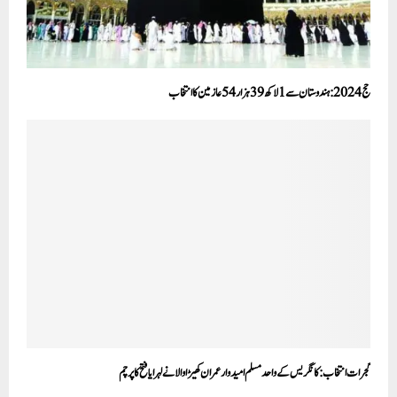
حج 2024 :ہندوستان سے 1 لاکھ 39 ہزار 54 عازمین کا انتخاب
گجرات انتخاب: کانگریس کے واحد مسلم امیدوار عمران کھیڑاوالا نے لہرایا فتح کا پرچم