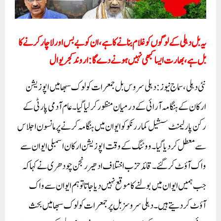
یہ بل دہلی کے لوگوں کو غلام بنانے کا ہے، ان کو بے بس اور لاچار کرنے کا
بل ہے، بھارت ایسا کبھی نہیں ہونے دے گا: اروند کجریوال
نئی دہلی، سماج نیوز: دہلی سروس بل جمعرات کو لوک سبھا میں اپوزیشن
ارکان کے ہنگامہ آرائی کے درمیان منظور کر لیا گیا۔ عام آدمی پارٹی کے
رکن پارلیمنٹ سشیل کمار رنکو کو ایوان میں ہنگامہ کرنے پر مانسون اجلاس
سے معطل کر دیا گیا۔ ووٹنگ کے وقت اپوزیشن ارکان اسمبلی ایوان سے
واک آؤٹ کر گئے۔ قائد حزب اختلاف ادھیر رنجن چودھری نے کہا کہ
جب ہمیں ایوان میں بولنے کا موقع نہیں دیا جاتا تو ہم ایوان سے واک
آؤٹ کر دیتے ہیں۔ دہلی سروسز بل پر جمعرات کو لوک سبھا میں بحث