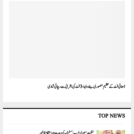
ڈھائی فٹ کے عظیم منصوری بنے دولہا، 3 فٹ کی بشریٰ سے رچائی شادی
TOP NEWS
مملکت سعودی عرب: مسلم اُمہ کی وحدت اور استحکام کا محور