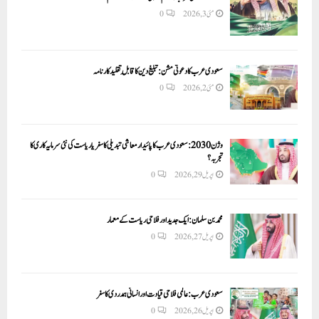
مئی 3, 2026
0
سعودی عرب کا دعوتی مشن: تبلیغ دین کا قابلِ تقلید کارنامہ
مئی 2, 2026
0
وژن 2030:سعودی عرب کا پائیدار معاشی تبدیلی کا سفر یا ریاست کی نئی سرمایہ کاری کا
تجربہ؟
اپریل 29, 2026
0
محمد بن سلمان: ایک جدید اور فلاحی ریاست کے معمار
اپریل 27, 2026
0
سعودی عرب: عالمی فلاحی قیادت اور انسانی ہمدردی کا سفر
اپریل 26, 2026
0