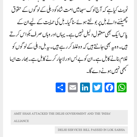
ٹویٹ کیا ہے کہ آج لوک سبھا میں امت شاہ کو دہلی کے لوگوں کے حقوق
چھیننے والے بل پر بولتے ہوئے سنا گیا۔ بل کی حمایت کے لیے ان کے
پاس ایک بھی معقول دلیل نہیں ہے۔ یہاں اور وہاں صرف بکواس کرتے
ہیں۔ وہ یہ بھی جانتے ہیں کہ وہ غلط کر رہے ہیں۔ یہ بل دہلی کے لوگوں کو
غلام بنانے کا بل ہے۔ ان کو بے بس اور لاچار کرنے کا بل ہے۔ بھارت ایسا
کبھی نہیں ہونے دے گا۔
S
E
Li
T
Fa
W
ha
m
nk
wi
ce
ha
re
ail
ed
tte
bo
ts
In
r
ok
A
AMIT SHAH ATTACKED THE DELHI GOVERNMENT AND THE 'INDIA'
ALLIANCE
pp
DELHI SERVICES BILL PASSED IN LOK SABHA