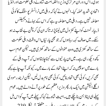
ہوئی۔ اس دوران مرکزی وزیر داخلہ امت شاہ نے دہلی حکومت اور انڈیا
اتحاد پر شدید حملہ کیا۔ انہوں نے کہا کہ دہلی میں ٹرانسفر پوسٹنگ کا کوئی
معاملہ نہیں ہے۔ دہلی میں معاملہ یہ ہے کہ اس کے بہانے ویجیلنس
ڈیپارٹمنٹ کو اپنے کنٹرول میں لینا پڑا۔ تاکہ ان کی کرپشن بے نقاب نہ ہو
سکے۔ میں صاف کہہ رہا ہوں کہ جو بھی پارٹیاں اس وقت دہلی حکومت
کے ساتھ کھڑی ہیں وہ بدعنوانوں کے ساتھ کھڑی ہیں۔ لیکن عوام سب
کچھ دیکھ رہی ہے۔ میں ان پارٹیوں سے کہنا چاہتا ہوں کہ آپ دہلی کے
بارے میں سوچیں نہ کہ اپنے اتحاد کے بارے میں۔ کیونکہ آپ چاہے کچھ
بھی کریں، کوئی بھی اتحاد بنائیں، کوئی بھی نام بدل لیں، لیکن نریندر مودی
اگلے الیکشن میں ایک بار پھر وزیر اعظم کے طور پر آنے والے ہیں۔ عوام
پہلے ہی اپنا ذہن بنا چکے ہیں۔امیت شاہ نے کہا کہ پہلے میں آپ کو اس بل