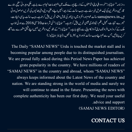
روزنامہ ’’سماج نیوز‘‘ اُردو دہلی اپنی اشاعتوں کے ذریعے پورے ملک میں اہم خدمات انجام دے رہا ہے۔ ملکی وبیرونی سطح پر ہمارے
قارئین وناظرین کی ایک طویل فہرست ہے۔ ویب سائٹ کے ذریعہ انہیں اپنے وطنی، دینی وملی بھائیوں کی خبریں موصول ہوتی
ہیں۔samajnews.inسائٹ عوام اور انفراد میں دنیا بھر کی قابل اعتماد خبریں پیش کرتا ہے۔ ویب سائٹ سیاسی، خیالات،
تبصرے، تجارت، کھیل، فلم، ٹیکنالوجی جیسی خبریں پیش کرتا ہے۔ ’’سماج نیوز‘‘ کی شروعات 10مئی 2016 سے ہوئی جو اب
ملک کے کروڑوں افراد تک اپنی آواز کامیابی سے پہنچا رہا ہے۔ ’’سماج نیوز‘‘ کے قارئین وناظرین ہمیں اپنے قیمتی مشورے سے آگاہ
کریں یا بتائیں جس سے ہم اپنے ویب سائٹ کو اور مزید بہتر بناسکیں۔ (ایڈیٹر سماج نیوز)
The Daily “SAMAJ NEWS” Urdu is touched the market stall and is
becoming popular among people due to its distinguished journalism.
We are proud fully asked during this Period News Paper has achieved
grate popularity in the country. We have millions of readers of
“SAMAJ NEWS” in the country and abroad, whom “SAMAJ NEWS”
always keeps informed about the Latest News of the country and
nation. We are standing strong in the world of media and surely we
will continue to stand in the future. Presenting the news with
complete authenticity has been our first duty. We need your useful
advice and support.
(SAMAJ NEWS EDITOR)
CONTACT US