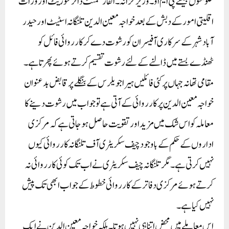
حکومتوں جیسے پی ایم او۔ وزیر خزانہ۔ انفارسمنٹ ڈائرکٹوریٹ اور وزات
اقلیتی امور کے دبش کے بعد خواجہ معین الدین تلنگانہ اسٹیٹ اور حیدر
آباد شہر کے سرکاری آفیسران کو رشوت دے کر کارروائی فائل کو
ٹھنڈے بستے میں ڈالنے کے لئے رشوت تقسیم کرتے ہوئے پھرتا ہے۔
مقامی تھانہ جہاں پر کئی فائلیں ہیرا جویلرس کے بنگلے پر قابض بدعنوان
خواجہ معین الدین پر کارروائی کے آتی ہے تو جواب میں رشوت دینے کا
معاملہ کو اس شک میں مزید اور تقویت حاصل ہو جاتی ہے کہ مرکزی
اداروں کے حکم کے باوجود چیف سکریٹری آف تلنگانہ کارروائی کیوں
نہیں کرتی ہے۔ مگر تلنگانہ چیف سکریٹری نے اب تک کوئی کارروائی نہ
کرتے ہوئے مرکزی دفاتر کے کارروائی خطوط کے جواب ابھی تک پیش
نہیں کیا ہے۔
اس معاملے میں محض اتنا ہی نہیں ہوتا۔ بلکہ خواجہ معین الدین نے ایک