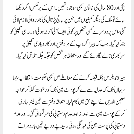
بچی اور 80سال کی خاتون بھی موجود تھیں۔اس کے برعکس اگر دیکھا
جائے تو ملک کی دیگر کمپنیوں میں جن پر جانچ پڑتال کی کارروائی لازم لائی
گئی ، اس پر دوسرے کسی شخص پر کوئی ایف آئی آر نہ ہوئی اور نہ ہی کمپنی کو
بند کیا گیا۔ جب کہ ہیرا گروپ کے ہر دفتر پر اور کاروباری کمپنی پر
سرکاری تالے لگا دئے گئے اور متعلقہ ہر شخص کو جگہ جگہ تلاش کیا گیا۔
ہیرا جویلرس بنگلہ قبضہ کرنے کے معاملے میں بھی حکومت، انتظامیہ ،نیتا
،یہاں تک کہ عدلیہ سے لے کر پوسٹ مین تک کو رشوت کھلا کر خواجہ
معین الدین نے اپنے حق میں کام لیا۔ متعلقہ دفتر سے تین لیٹر جاری
کرکے پوسٹ مین سے جلد از جلد عدم دستیابی کی مہر لگوائی گئی۔ اور عدم
دستیابی کی پوسٹ مین کی مہر لگی ہوئی رسید پے درپے تین بار دہراتے