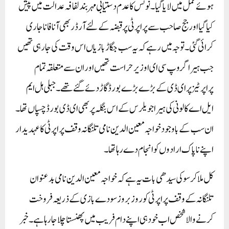
ہوئے عمل میں لایا گیا۔ نوٹس کا عدم دستیابی مہر بند لفافہ عدالت میں پیش
کیا گیا اور جج صاحب سے پراپرٹی پر قبضہ کے لئے آرڈر بھی آنا فانا جاری
کرائی گئی۔ توجہ میں رہے کہ یہ سب جگاڑ بازیاں اس وقت کی جا رہی تھیں
جب ہیرا گروپ سی ای او زیر حراست تھیں اور ان سے متعلقہ تمام
پراپرٹیز پر ای ڈی کے بڑے بڑے بورڈ گاڑ دئے گئے تھے۔ جبلی ہل ایم
ایل اے کالونی کی ہیرا جویلرس کے اس بنگلہ پر بھی ای ڈی بورڈ چسپاں تھا ۔
ان سب کے باوجود خواجہ معین الدین نامی تلنگانہ وقف پراپرٹی کا عہدیدار
اپنے ناپاک ارادوں کو انجام دے رہا تھا۔
کل ملا کر سو کی سیدھی بات یہ ہے کہ خواجہ معین الدین نامی بدعنوان
تلنگانہ کے وقف پراپرٹی کو روز بروز سودے بازی کے ذریعہ فروخت
کرنے والا شخص اب خود ہی اپنے دام فریب میں پھنستا چلا جا رہا ہے۔ خبر