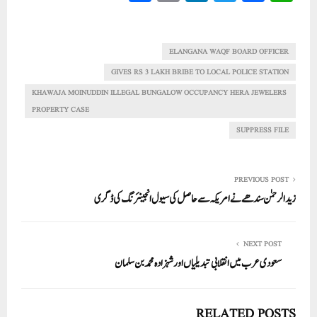
ha
m
nk
wi
ce
ha
re
ail
ed
tte
bo
ts
In
r
ok
A
ELANGANA WAQF BOARD OFFICER
pp
GIVES RS 3 LAKH BRIBE TO LOCAL POLICE STATION
KHAWAJA MOINUDDIN ILLEGAL BUNGALOW OCCUPANCY HERA JEWELERS
PROPERTY CASE
SUPPRESS FILE
PREVIOUS POST
زیدالرحمٰن سندھے نے امریکہ سے حاصل کی سیول انجینئرنگ کی ڈگری
NEXT POST
سعودی عرب میں انقلابی تبدیلیاں اور شہزادہ محمد بن سلمان
RELATED POSTS