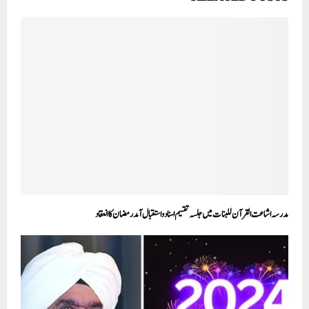
مدرسہ اشاعت القرآن للبنات میں جلسہ تقسیم اسناد و استقبال آمد رمضان کا انعقاد