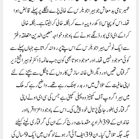
عمیر نامی بدمعاش جو ہیرا جویلرس کے خالی پڑے بنگلے پر پہلے قابض ہوا
تھا۔ اس کو پچاس لاکھ روپیہ دے کر بنگلہ خالی کرا لیتا ہے۔ بنگلہ خالی
کراکے ای ڈی بورڈ لگے ہونے کے باوجود خواجہ معین الدین متعلقہ دفتر
سے ایک نوٹس ہیرا جویلرس کے اس پتے پر روانہ کراتا ہے جہاں پہلے سے
کوئی موجود نہیں تھا۔ اور موجود ہوتا بھی کون جب عالمہ ڈاکٹر نوہیرا شیخ زیر
گرفتاں تھیں اور دیگر اہل خانہ سازش کاروں کے چنگل سے بچنے کے لئے
اپنی عافیت کے تلاش میں در بدر بھٹک رہے تھے۔واضح رہے کہ ملک
میں ہیرا گروپ آف کمپنیز وہ پہلی کمپنی ہے جس کی سی ای او نے اپنی
گرفتاری بطور جانچ پڑتال خود پیش کی۔ اس کے باوجود اعزا اقربا اور
خاندان کے 39افراد پر مقدمات درج کرکے ان کی گرفتاری لینے کیلئے
جگہ جگہ تلاش کیا ۔ ان 39ایف آئی آر ہوئے لوگوں میں ایک 9سال کی