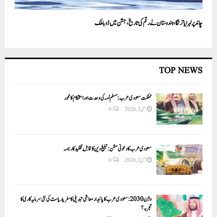
چاندپر لہرایا ترنگا، ہندوستان نے رقم کی تاریخ، جشن میں ڈوبا ملک
TOP NEWS
مملکت سعودی عرب: مسلم اُمہ کی وحدت اور استحکام کا محور
مئی 3, 2026
0
سعودی عرب کا دعوتی مشن: تبلیغ دین کا قابلِ تقلید کارنامہ
مئی 2, 2026
0
وژن 2030:سعودی عرب کا پائیدار معاشی تبدیلی کا سفر یا ریاست کی نئی سرمایہ کاری کا
تجربہ؟