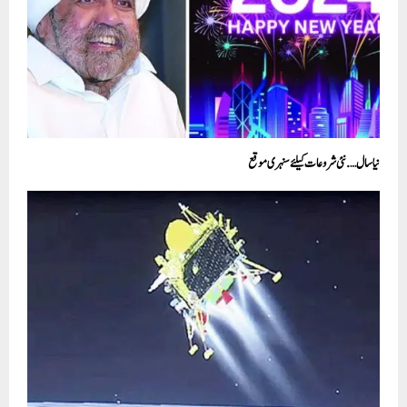
نیا سال…. نئی شروعات کیلئے سنہری موقع