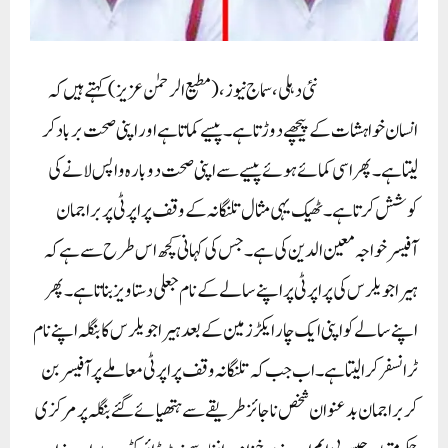
نئی دہلی، سماج نیوز،(مطیع الرحمٰن عزیز) کہتے ہیں کہ
انسان خواہشات کے پیچھے دوڑتا ہے۔ پیسے کماتا ہے اور اپنی صحت برباد کر
لیتا ہے۔ پھر اسی کمائے ہوئے پیسے سے اپنی صحت دوبارہ واپس لانے کی
کوشش کرتا ہے۔ ٹھیک یہی مثال تلنگانہ کے وقف پراپرٹی پر براجمان
آفیسر خواجہ معین الدین کی ہے۔ جس کی کہانی کچھ اس طرح سے ہے کہ
ہیرا جویلرس کی پراپرٹی پر اپنے سالے کے نام جعلی دستاویز بناتا ہے۔ پھر
اپنے سالے کو اپنی ایک چار ایکڑ زمین کے بعد ہیرا جویلرس کا بنگلہ اپنے نام
ٹرانسفر کرا لیتا ہے۔ اب جب کہ تلنگانہ وقف پراپرٹی معاملے پر آفیسر بن
کر براجمان بدعنوان شخص ناجائز طریقے سے ہتھیائے گئے بنگلہ پر مرکزی