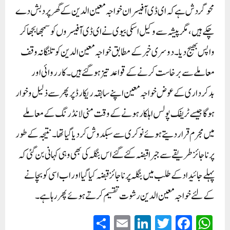
محو گردش ہے کہ ای ڈی آفیسران خواجہ معین الدین کے گھر پر دبش دے
چکے ہیں، مگر پیشہ سے وکیل اسکی بیوی نے ای ڈی آفیسروں کو سمجھا بجھا کر
واپس بھیج دیا۔ دوسری خبر کے مطابق خواجہ معین الدین کو تلنگانہ وقف
معاملے سے برخاست کرنے کے قواعد تیز ہو گئے ہیں۔ کارروائی اور
بدکرداری کے عوض خواجہ معین اپنے سابقہ ریکارڈ پر پھر سے ذلیل و خوار
ہوگا جیسے ٹریفک پولس اہلکار ہونے کے وقت منی لانڈرنگ کے معاملے
میں مجرم قرار دیتے ہوئے نوکری سے سبکدوش کردیا گیا تھا۔نتیجہ کے طور
پر ناجائز طریقے سے جبرا قبضہ کئے گئے اس بنگلہ کی بھی وہی کہانی بن گئی کہ
پہلے جائیداد کے طلب میں بنگلہ پر ناجائز قبضہ کیا گیا اور اب اسی کو بچانے
کے لئے خواجہ معین الدین رشوت تقسیم کرتے ہوئے پھر رہا ہے۔
S
E
Li
T
Fa
W