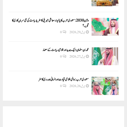
وژن 2030:سعودی عرب کا پائیدار معاشی تبدیلی کا سفر یا ریاست کی نئی سرمایہ کاری کا
تجربہ؟
اپریل 29, 2026
0
محمد بن سلمان: ایک جدید اور فلاحی ریاست کے معمار
اپریل 27, 2026
0
سعودی عرب: عالمی فلاحی قیادت اور انسانی ہمدردی کا سفر
اپریل 26, 2026
0