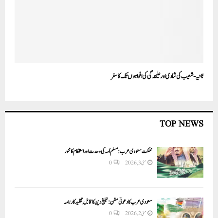
ثانیہ-شعیب کی شادی اورعلیحدگی کی افواہوں تک کا سفر
TOP NEWS
مملکت سعودی عرب: مسلم اُمہ کی وحدت اور استحکام کا محور
مئی 3, 2026
0
سعودی عرب کا دعوتی مشن: تبلیغ دین کا قابلِ تقلید کارنامہ
مئی 2, 2026
0