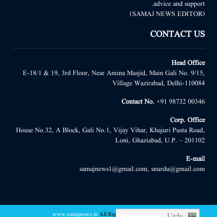
advice and support.
(SAMAJ NEWS EDITOR)
CONTACT US
Head Office
E-18/1 & 19, 3rd Floor, Near Amina Masjid, Main Gali No. 9/15,
Village Wazirabad, Delhi-110084
Contact No.
+91 98732 00346
Corp. Office
House No.32, A Block, Gali No.1, Vijay Vihar, Khajuri Pusta Road,
Loni, Ghaziabad, U.P. – 201102
E-mail
samajnews1@gmail.com, snurdu@gmail.com
www.samajnews.in
All Right Reserved
@2022 -
Urdu