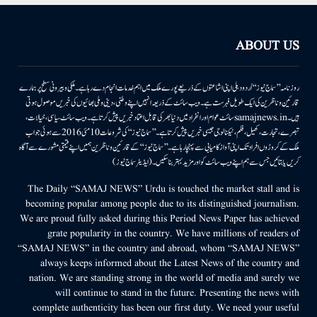
ABOUT US
روزنامہ ’’سماج نیوز‘‘ اُردو دہلی اپنی اشاعتوں کے ذریعے پورے ملک میں اہم خدمات انجام دے رہا ہے۔ ملکی وبیرونی سطح پر ہمارے
قارئین وناظرین کی ایک طویل فہرست ہے۔ ویب سائٹ کے ذریعہ انہیں اپنے وطنی، دینی وملی بھائیوں کی خبریں موصول ہوتی
ہیں۔samajnews.inسائٹ عوام اور انفراد میں دنیا بھر کی قابل اعتماد خبریں پیش کرتا ہے۔ ویب سائٹ سیاسی، خیالات،
تبصرے، تجارت، کھیل، فلم، ٹیکنالوجی جیسی خبریں پیش کرتا ہے۔ ’’سماج نیوز‘‘ کی شروعات 10مئی 2016 سے ہوئی جو اب
ملک کے کروڑوں افراد تک اپنی آواز کامیابی سے پہنچا رہا ہے۔ ’’سماج نیوز‘‘ کے قارئین وناظرین ہمیں اپنے قیمتی مشورے سے آگاہ
کریں یا بتائیں جس سے ہم اپنے ویب سائٹ کو اور مزید بہتر بناسکیں۔ (ایڈیٹر سماج نیوز)
The Daily “SAMAJ NEWS” Urdu is touched the market stall and is
becoming popular among people due to its distinguished journalism.
We are proud fully asked during this Period News Paper has achieved
grate popularity in the country. We have millions of readers of
“SAMAJ NEWS” in the country and abroad, whom “SAMAJ NEWS”
always keeps informed about the Latest News of the country and
nation. We are standing strong in the world of media and surely we
will continue to stand in the future. Presenting the news with
complete authenticity has been our first duty. We need your useful