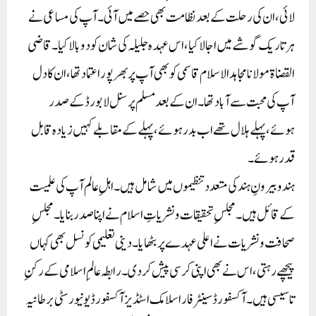
لائی، ان کی رحلت کے بعد نظامت بھی حصے میں آئی۔ آپ کی مساعی نے
ہر تاریک گوشے میں اجالا کیا، اس عہدہ جلیلہ کی شان کو دوبالا کیا۔ قاضی
القضاۃ مولانا مجاہد الاسلام قاسمی کو بھی آپ پر بھرپور اعتماد تھا، ان کا دل
آپ کی محبت سے آباد تھا۔ ان کے بعد مسلم پرسنل لا بورڈ کے صدر
ہوئے، پہلے ہلال تھے اب بدر ہوئے، پہلے کے مقابلے کہیں زیادہ قابل
قدر ہوئے۔
ہند و بیرونِ ہند کی متعدد تنظیموں میں شامل ہیں۔ اہلِ عالم آپ کی علمیت
کے قائل ہیں۔ مجلسِ تحقیقات و نشریاتِ اسلام نے اپنا صدر بنایا۔ مجلسِ
صحافت و نشریات نے اعلی عہدے پر بٹھایا۔ دینی تعلیمی کونسل بھی کہاں
پیچھے رہتی، اس نے بھی اپنی کرسی پیش کر دی۔ رابطہ عالمِ اسلامی کے رکنِ
تاسیسی ہیں۔ آکسفورڈ سینٹر فار اسلامک اسٹڈیز آکسفورڈ یونیورسٹی برطانیہ