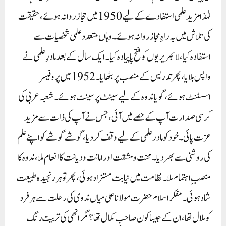
لہٰذا مزید علمی استفادے کے لیے 1950میں حجاز روانہ ہوئے، حقیقت
کی تلاش میں بہ راہِ مجاز روانہ ہوئے۔ وہاں متعدد علمی شخصیات سے
استفادہ کیا، لائبریریوں کو فتح پاپیادہ کیا۔ ایک سال کے بعد مادرِ علمی نے
واپس بلایا، پھر تدریس کے منصب پر بٹھایا۔ 1952 میں پروفیسر
اسسٹنٹ ہوئے، گویا ندوہ کے لیے سینٹ پرسینٹ ہوئے۔ شعبہ عربی کی
کرسی صدارت آپ کے حصے میں آئی، جس نے آپ کی ذات سے مزید
عزت پائی۔ خود کو مادر علمی کے لیے وقف کر دیا، گوشے گوشے کو اپنے علم
کی روشنی سے بھر دیا۔ محنت و مشقت اور امانت و دیانت کا انعام ملا، ندوہ کا
منصبِ اہتمام ملا۔ نظامت میں نیابت مستزاد ہوئی، پھر تو ہر رنجیدہ طبیعت
شاد ہوئی۔ مفکر اسلام حضرت مولانا علی میاں ندوی کی رحلت سے ہرفرد
کو ملال تھا، ان کے جیسا کون صاحبِ کمال تھا؟ مگر انھی کی تربیت رنگ