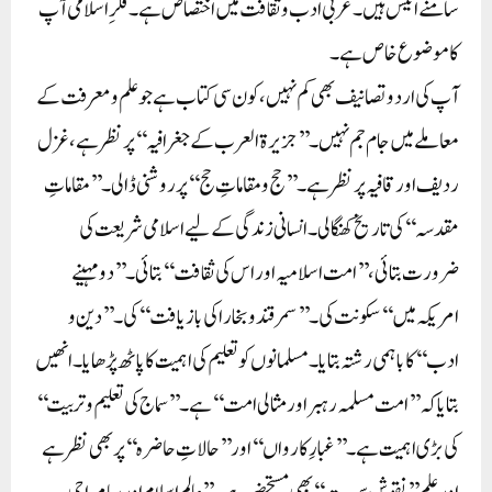
سامنے انیس ہیں۔ عربی ادب و ثقافت میں اختصاص ہے۔ فکرِ اسلامی آپ
کا موضوع خاص ہے۔
آپ کی اردو تصانیف بھی کم نہیں، کون سی کتاب ہے جو علم و معرفت کے
معاملے میں جام جم نہیں۔ ’’جزیرۃ العرب کے جغرافیہ‘‘ پر نظر ہے، غزل
ردیف اور قافیہ پر نظر ہے۔ ’’حج و مقاماتِ حج‘‘ پر روشنی ڈالی۔ ’’مقاماتِ
مقدسہ‘‘ کی تاریخ کھنگالی۔ انسانی زندگی کے لیے اسلامی شریعت کی
ضرورت بتائی، ’’امت اسلامیہ اور اس کی ثقافت‘‘ بتائی۔ ’’دو مہینے
امریکہ میں‘‘ سکونت کی۔ ’’سمرقند و بخارا کی بازیافت‘‘ کی۔ ’’دین و
ادب‘‘ کا باہمی رشتہ بتایا۔ مسلمانوں کو تعلیم کی اہمیت کا پاٹھ پڑھایا۔ انھیں
بتایا کہ ’’امت مسلمہ رہبر اور مثالی امت‘‘ ہے۔ ’’سماج کی تعلیم و تربیت‘‘
کی بڑی اہمیت ہے۔ ’’غبارِ کارواں‘‘ اور ’’حالاتِ حاضرہ‘‘ پر بھی نظر ہے