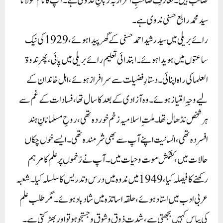
صائب ہیں۔ تعارفِ صاحبِ اعزاز بہ زبانِ فدوی ہے۔ آپ کا نام مولانا
سید محمد رابع حسنی ندوی ہے۔
رائے بریلی میں سید رشید احمد حسنی کے گھر پیدا ہوئے،1929 کی نیک
ساعتوں میں ہویدا ہوئے۔ ابتدائی تعلیم رائے بریلی میں پائی، پھر ندوۃ
العلما کی راہ اپنائی۔ دستارِ فضیلت سے سرافراز ہوئے، اہل خاندان کے
لیے وجہِ امتیاز ہوئے۔ وہ آزادی کے بعد کا سال تھا، فسادات کے غم سے
ہر شخص نڈھال تھا۔ ملتِ اسلامیہ زخم خوردہ تھی، روحِ مسلمانانِ ہند
افسردہ تھی، انسانیت اپنے آپ سے بھی شرمندہ تھی۔ ایسے خوں چکاں
حالات میں، کشمکش موت و حیات میں۔ آپ نے زخموں پر علم کا مرہم
رکھنے کا فیصلہ کیا، 1949 میں ندوہ میں درس و تدریس کا سلسلہ کیا۔ شعبہ
عربی ادب میں استاد ہوئے، حلقہ اساتذہ میں شاد باد ہوئے۔ مگر طلب علم
کی پیاس کہیں بجھتی ہے، شدتِ ذوق و شوق و جستجو ہو تو اور بھڑکتی ہے۔