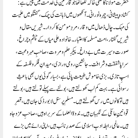
حضرت مولانا کا قلمی خاکہ لکھا تھا جو قارئین کی خدمت میں پیش ہے:
کشادہ پیشانی، چہرہ نورانی۔ آنکھوں میں ذہانت کی چمک، گفتگو میں علمیت
کی مہک۔ چال ڈھال میں وقار، مردِ مومن کا کردار۔ شیریں مقال و
شیریں گفتار، امت مسلمہ کا اعتبار۔ خانوادہ علی میاں کے چشم و چراغ،
صورت و سیرت میں بے داغ۔ پیکرِ حلم و مروت، صاحبِ مہر و محبت،
سراپا شفقت و شرافت۔ جانشینِ رومی و رازی، میدانِ فکر و فلسفہ کے
اسپِ تازی۔ بڑی خاموش طبیعت پائی ہے، بسیار گوئی یوں بھی باعثِ
رسوائی ہے۔ بہت کم لب کھولتے ہیں، بولنے سے پہلے تولتے ہیں، بولتے
ہیں تو کانوں میں رس گھولتے ہیں۔ مسلم پرسنل لا بورڈ کی جان ہیں، قصرِ
قوانینِ عائلی کے نگہبان ہیں۔ ندوۃ العلما کے سربراہ ہیں، صاحبِ عزوجاہ
ہیں۔ عالمی رابطہ ادبِ اسلامی کے صدرِ نائب ہیں، اپنی رائے میں بڑے