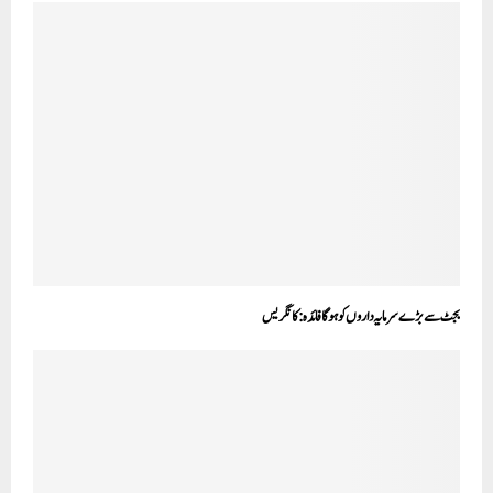
بجٹ سے بڑے سرمایہ داروں کو ہوگا فائدہ:کانگریس