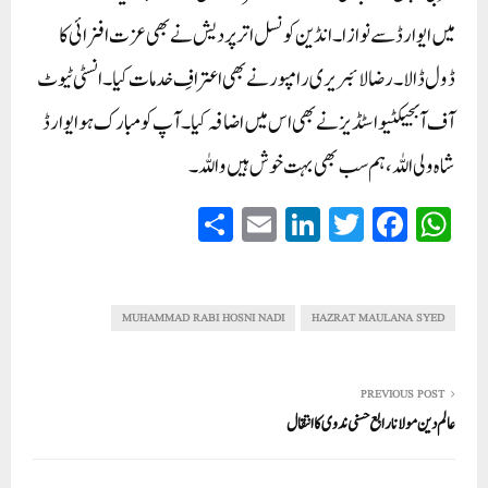
میں ایوارڈ سے نوازا۔ انڈین کونسل اترپردیش نے بھی عزت افزائی کا
ڈول ڈالا۔ رضا لائبریری رامپور نے بھی اعترافِ خدمات کیا۔ انسٹی ٹیوٹ
آف آبجیکٹیو اسٹڈیز نے بھی اس میں اضافہ کیا۔ آپ کو مبارک ہو ایوارڈ
شاہ ولی اللہ، ہم سب بھی بہت خوش ہیں واللہ۔
S
E
Li
T
Fa
W
ha
m
nk
wi
ce
ha
re
ail
ed
tte
bo
ts
In
r
ok
A
MUHAMMAD RABI HOSNI NADI
HAZRAT MAULANA SYED
pp
PREVIOUS POST
عالم دین مولانا رابع حسنی ندوی کا انتقال