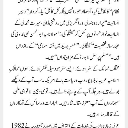
اور علمِ’’ نقوشِ سیرت‘‘ بھی مستحضر ہے۔ ’’عالم اسلام اور سامراجی
نظام‘‘ کا تقابل کیا، آدھا ادھورا نہیں بلکہ کل کا کل کیا۔ کردارِ ’’رہبر
انسانیت‘‘ پر اردو ہندی اور انگریزی میں روشنی ڈالی، سیرت محمدی کے
انسانیت نواز نمونوں پر کھل کر گفتگو کی، ’’مولانا سید ابوالحسن علی ندوی کی
عہد ساز شخصیت‘‘ کھنگالی۔ ’’عصرِ جدید میں فقہ اسلامی‘‘ کے رازداں
ہیں۔ ’’مسلم پرسنل لا بورڈ کے مزاج داں‘‘ ہیں۔
مختلف ممالک کے سفر ہوئے۔ ایسے سفر جو وسیلہ ظفر ہوئے۔ ہوں ممالکِ
اسلامیہ عربیہ یا بلادِ یوروپ وریاست ہائے امریکہ۔ سب آپ کے دیکھے
بھالے ہیں۔ ہر جگہ آپ کے چاہنے والے ہیں۔ قومی و بین الاقوامی علمی
سمیناروں کے آپ معزز مقالہ نگار ہیں۔ اخبارات و رسائل کے قلمکاروں
کے قافلہ سالار ہیں۔
عربی زبان و ادب کی خدمات کے اعتراف میں صدر جمہوریہ نے 1982