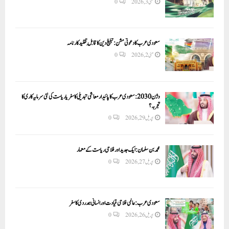
مئی 3, 2026
0
سعودی عرب کا دعوتی مشن: تبلیغ دین کا قابلِ تقلید کارنامہ
مئی 2, 2026
0
وژن 2030:سعودی عرب کا پائیدار معاشی تبدیلی کا سفر یا ریاست کی نئی سرمایہ کاری کا
تجربہ؟
اپریل 29, 2026
0
محمد بن سلمان: ایک جدید اور فلاحی ریاست کے معمار
اپریل 27, 2026
0
سعودی عرب: عالمی فلاحی قیادت اور انسانی ہمدردی کا سفر
اپریل 26, 2026
0