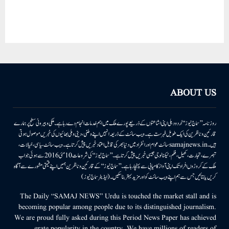
ABOUT US
روزنامہ ’’سماج نیوز‘‘ اُردو دہلی اپنی اشاعتوں کے ذریعے پورے ملک میں اہم خدمات انجام دے رہا ہے۔ ملکی وبیرونی سطح پر ہمارے
قارئین وناظرین کی ایک طویل فہرست ہے۔ ویب سائٹ کے ذریعہ انہیں اپنے وطنی، دینی وملی بھائیوں کی خبریں موصول ہوتی
ہیں۔samajnews.inسائٹ عوام اور انفراد میں دنیا بھر کی قابل اعتماد خبریں پیش کرتا ہے۔ ویب سائٹ سیاسی، خیالات،
تبصرے، تجارت، کھیل، فلم، ٹیکنالوجی جیسی خبریں پیش کرتا ہے۔ ’’سماج نیوز‘‘ کی شروعات 10مئی 2016 سے ہوئی جو اب
ملک کے کروڑوں افراد تک اپنی آواز کامیابی سے پہنچا رہا ہے۔ ’’سماج نیوز‘‘ کے قارئین وناظرین ہمیں اپنے قیمتی مشورے سے آگاہ
کریں یا بتائیں جس سے ہم اپنے ویب سائٹ کو اور مزید بہتر بناسکیں۔ (ایڈیٹر سماج نیوز)
The Daily “SAMAJ NEWS” Urdu is touched the market stall and is
becoming popular among people due to its distinguished journalism.
We are proud fully asked during this Period News Paper has achieved
grate popularity in the country. We have millions of readers of