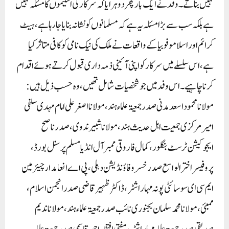
نہیں بناتے۔وفد نے ایک بار پھر دوہرایا کہ سرکار کی اسکیموں کا مسئلہ نہیں
ہے بلکہ سب سے بڑا مسئلہ یہ ہے کہ مسلمانوں کو نشانہ بنایا جارہا ہے، ہیٹ
کرائم اور اسلامو فوبیاکے واقعات نے ملک کی نیک نامی کو کافی متاثر کیا
ہے، اس سلسلے میں سرکار کو اپنی آئینی ذمہ داری قبول کرتے ہوئے اقدام
کرنا چاہیے۔اس وفد میں جو شخصیات شامل تھیں، وہ حسب ذیل ہیں:
مولانا محمود اسعد مدنی صدر جمعیۃ علماء ہند، مولانا اصغر علی امام مہدی سلفی
امیر مرکزی جمعیت اہل حدیث ہند، مولانا شبیر ندوی، صدر ناصح
ایجوکیشن ٹرسٹ بنگلور، کمال فاروقی ممبر آل انڈیا مسلم پرسنل بورڈ،
پروفیسر اختر الواسع صدر خسرو فاؤنڈیشن دہلی، پی اے انعامدار چیئرمین
ایم سی ای سوسائٹی پونہ مہاراشٹر، ڈاکٹر ظہیر قاضی صدر انجمن اسلام،
ممبئی،مولانا محمد سلمان بجنوری نائب صدر جمعیۃ علماء ہند، مولانا ندیم