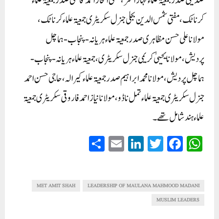
صدیقی صدرجمعیۃ علماء مہاراشٹر، مفتی افتخار احمد قاسمی صدر جمعیۃ علماء
کرناٹک، مفتی شمس الدین بجلی جنرل سکریٹری جمعیۃ علماء کرناٹک،
مولاناعلی حسن مظاہری صدرجمعیۃ علماء ہریانہ-پنجاب-ہماچل
پردیش،مولانا یحییٰ کریمی جنرل سکریٹری،جمعیۃعلماء ہریانہ-پنجاب-
ہماچل پردیش، مولانا محمد ابراہیم صدر جمعیۃ علماء کیرالہ، حاجی حسن احمد
جنرل سکریٹری جمعیۃ علماء تمل ناڈو، مولانا نیاز احمد فاروقی سکریٹری جمعیۃ
علماء ہند شامل تھے۔
S
E
Li
T
Fa
W
ha
m
nk
wi
ce
ha
re
ail
ed
tte
bo
ts
In
r
ok
A
MET AMIT SHAH
LEADERSHIP OF MAULANA MAHMOOD MADANI
pp
MUSLIM LEADERS