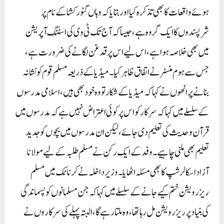
ہوئے واقعات کا بھی تذکرہ کیا اور بتایا کہ وہاں گئو رکشا کے نام پر
شرپسندوں کا ایک گروہ ہے، جیسا کہ آج تک ٹی وی کی اسٹنگ آپریشن
میں بھی خلاصہ ہوا ہے، اس لیے اس پر قد غن لگانے کی ضرورت ہے،
جس سے ہوم منسٹر نے اتفاق ظاہر کیا۔میڈیا کے ذریعہ مسلم قوم کو نشانہ
بنانے پر انھوں نے کہا کہ میڈیا کے شکار تو وہ خود بھی ہیں، اسلامی مدرسوں
کے سلسلے میں کہا کہ سرکار کو اس پر کوئی اعتراض نہیں ہے کہ مدرسوں میں
قرآن و حدیث کی تعلیم دی جائے، لیکن ان مدرسوں میں بچوں کو جدید
تعلیم بھی ملنی چاہیے۔ وفد کے ایک رکن نے مسلم طلبہ کے لیے مولانا
آزاد اسکالر شپ کا بھی مسئلہ اٹھایا ۔ وزیر داخلہ نے کرناٹک میں مسلم
ریزرویشن ختم کیے جانے کے سلسلے میں کہا کہ جن مسلمانوں کو پسماندگی
کی بنیاد پر ریزرویشن مل رہا تھا ،و ہ ملتا رہے گا ، البتہ پہلے کی سرکاروں نے