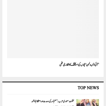
’آئی ایس دلہن‘ بچوں کی اسمگلنگ کا شکار بنی تھی
TOP NEWS
مملکت سعودی عرب: مسلم اُمہ کی وحدت اور استحکام کا محور