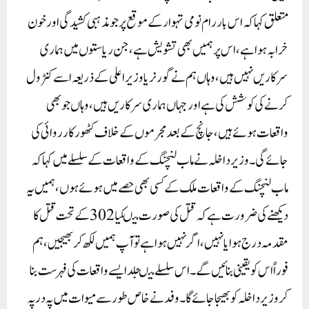
متعلق کہا کہ اس بار رام نومی تہوار کے موقع پر جو مذہبی کشیدگی اور خون
خرابہ ہوا ہے، اس پر ہمیں بھی تشویش ہے، جن ریاستوں میں ہماری
سرکاریں نہیں ہیں،و ہاں ہم نے گورنر یا وزیر اعلی کے ذریعہ اسے کنٹرول
کرنے کی کوشش کی ہے اور جہاں ہماری سرکاریں ہیں، وہاں جو بھی
واقعات ہوئے ہیں، جانچ کے بعد مجرموں کے خلاف کٹھور کارروائی کی
جائے گی۔وزیر داخلہ نے ماب لنچنگ کے واقعات کے سلسلے میں کہا کہ
ماب لنچنگ کے واقعات ملک کے کسی بھی حصے میں ہوئے ہوں ، ہمیں یہ
دیکھنے کی ضرورت ہے کہ قتل کی صورت میںکیا 302 کے تحت قتل کا
مقدمہ درج ہوا یا نہیں ، اگر نہیں ہوا ہے تو آپ ہمیں لکھ کر بھیجیں، ہم
فورا ً اس کو یقینی بنائیں گے۔ اس سلسلے میںجلد ایسے واقعات کی فہرست بنا
کر وزیر داخلہ کو بھیجا جائے گا۔ وفد نے خاص طور سے میوات میں پہ درپہ