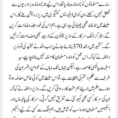
سارے مسلمانوں کو پسماندہ بنا دیاتھا ، اس لیے جو پسماندہ برادریوں سے
تعلق نہیں رکھتے ، ان کو ای ڈبلیو ایس کٹیگری میں ریزرویشن ملے گا ۔اس
سلسلے میں جو غلط فہمی پھیلائی جارہی ہے، ہم اس کی خود جلد وضاحت کریں
گے، نیز کرناٹک سرکار کے وزیر قانون کے ذریعہ بھی وضـاحت کرائیں
گے ۔کشمیر میں دفعہ 370ہٹائے جانے پر جب وفد نے تنقید کی تو وزیر
داخلہ نے کہا کہ اس عمل کو ہندو مسلمان کا مسئلہ نہیں بنانا چاہیے، یہ
اسٹیٹ پالیسی کا حصہ ہے، لیکن جہاں تک وہاں کے عوام پر افسران کی
طرف سے ظلم و ستم کی شکایت ہے، تو اس سلسلے میں کوئی خاص معاملہ ہوتو
ہمارے علم میں لائیے ہم سخت کارروائی کریں گے۔وزیر داخلہ نے کہا کہ
ان کی سرکار کسی بھی کمیونٹی سے تفریق نہیں کرتی۔ سرکار کی پالیسا ں اور
اسکیمیں مسلمان ہندو سب کو شامل ہیں، ہم الگ سے کسی کے لیے اسکیم