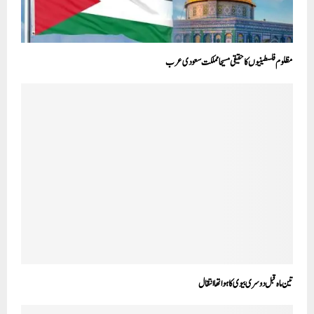
مظلوم فلسطینیوں کا حقیقی مسیحا مملکت سعودی عرب
تین ماہ قبل دوسری بیوی کا ہوا تھا انتقال