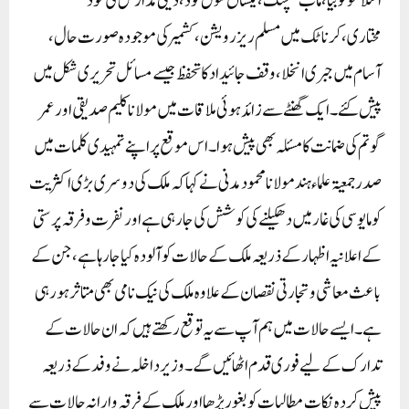
اسلاموفوبیا،ماب لنچنگ،یکساں سول کوڈ، دینی مدارس کی خود
مختاری،کرناٹک میں مسلم ریزرویشن،کشمیر کی موجودہ صورت حال،
آسام میں جبری انخلا، وقف جائیداد کا تحفظ جیسے مسائل تحریری شکل میں
پیش کئے۔ ایک گھنٹے سے زائد ہوئی ملاقات میں مولانا کلیم صدیقی اور عمر
گوتم کی ضمانت کا مسئلہ بھی پیش ہوا۔اس موقع پر اپنے تمہیدی کلمات میں
صدر جمعیۃ علماء ہند مولانا محمود مدنی نے کہا کہ ملک کی دوسری بڑی اکثریت
کو مایوسی کی غار میں دھکیلنے کی کوشش کی جارہی ہے اور نفرت و فرقہ پرستی
کے اعلانیہ اظہار کے ذریعہ ملک کے حالات کو آلودہ کیا جارہاہے، جن کے
باعث معاشی وتجارتی نقصان کے علاوہ ملک کی نیک نامی بھی متاثر ہورہی
ہے۔ایسے حالات میں ہم آپ سے یہ توقع رکھتے ہیں کہ ان حالات کے
تدارک کے لیے فوری قدم اٹھائیں گے ۔وزیر داخلہ نے وفد کے ذریعہ
پیش کردہ نکات مطالبات کو بغور پڑھا اور ملک کے فرقہ وارانہ حالات سے