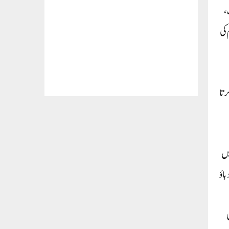
،
 کی
رتا
یں
اؤ