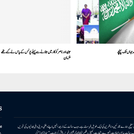
 جہاں تک پہنچے
جنید اور ناصر کو کار میں جلانے سے پہلے پولس کے پاس لے گئے تھے
ملزمان
S
ونی سطح پر ہمارے قارئین وناظرین کی ایک طویل فہرست ہے۔ ویب سائٹ کے ذریعہ انہیں اپنے وطنی، دینی وملی بھائیوں کی خبریں
e
بریں پیش کرتا ہے۔ ویب سائٹ سیاسی، خیالات، تبصرے، تجارت، کھیل، فلم، ٹیکنالوجی جیسی خبریں پیش کرتا ہے۔ ’’سماج نیوز‘‘ کی
.