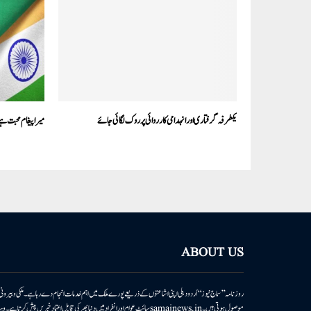
یکطرفہ گرفتاری اور انہدامی کارروائی پر روک لگائی جائے
میرا پیغام محبت ہے
ABOUT US
روزنامہ ’’سماج نیوز‘‘ اُردو دہلی اپنی اشاعتوں کے ذریعے پورے ملک میں اہم خدمات انجام دے رہا ہے۔ ملکی وبیر
موصول ہوتی ہیں۔samajnews.inسائٹ عوام اور انفراد میں دنیا بھر کی قابل اعتماد خ