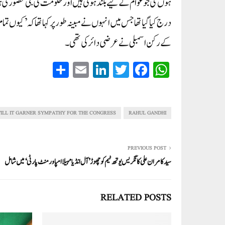
ہوں گی جو عوام کے لیے بلند ہوتی ہیں اور حکومت کی جی حضور
درج کیا گیا تھا جس میں انہوں نے مبینہ طور پر کہا تھا کہ ’کیو
کے رکن اسمبلی نے عرضی دائر کی تھی۔
S
E
Li
T
Fa
W
ha
m
nk
wi
ce
ha
re
ail
ed
tte
bo
ts
In
r
ok
A
ILL IT GARNER SYMPATHY FOR THE CONGRESS?
RAHUL GANDHI
pp
PREVIOUS POST
سید کامران علی کانگریس یوتھ ٹیم کو چھوڑ ’آل انڈیا مہیلا امپاورمنٹ پارٹی‘ میں شامل
RELATED POSTS