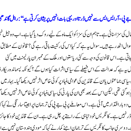
بی جے پی-آر ایس ایس سے نہیں ڈرتا اور یہی بات انہیں پریشان کرتی ہے‘‘: راہل گاندھ
 دہلی، سماج نیوز: کانگریس لیڈر راہل گاندھی کو عدالت نے 2 سال کی سزا سنائی ہے۔ تاہم ان کی سزا کو ایک ماہ کے لیے روک دیا گیا ہے۔ اب وہ جیل
جائیں گے،لی
اتی ہے۔ اس قانون کی وجہ سے کئی ریاستوں اور ملک کے ممبران پارلیمنٹ میں کئی
یہ ہے کہ عدالت کے اس فیصلے کے سیاسی اثرات کیا ہوں گے؟ کیونکہ پسماندہ ریکارڈ
سی جماعتوں یا ان کے قائدین کی عوامی بنیاد پر کوئی خاص اثر نہیں دیکھا گیا۔ بہار میں
وگئی تھی، لیکن اس کے بعد بھی ان کی پارٹی کی سیاسی بنیاد پر کوئی خاص اثر نہیں دیکھا گ
ں دو بار اقتدار میں آئی ہے۔ اس معاملے پر بی جے پی کی ترجمان اپراجیتا سارنگی نے کہا ک
ر نہیں ہے۔ کانگریس خود تباہی کے راستے پر چل رہی ہے۔ ان کے قائدین خود کا جائز
ی۔ دوسری جانب کانگریس کے ترجمان اجئے کمار نے کہا کہ مودی ہندوستان نہیں ہے ا