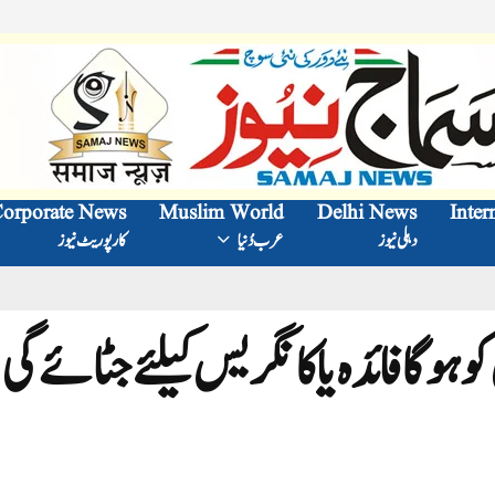
orporate News
Muslim World
Delhi News
Inter
دہلی نیوز
عرب دُنیا
کارپوریٹ نیوز
و ہوگا فائدہ یا کانگریس کیلئے جٹائے گی