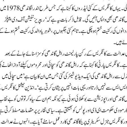
بی جے پی ہندوستان نہیں ہے۔ ہمیں عوام کی حمایت حاصل رہے گی۔ یہاں کانگری
یں، اسی طرح راہل گاندھی بھی واپس آئیں گی۔ قابل ذکر بات یہ ہے کہ ‘ریپریزنٹیشن آف دی پیپلز
توں میں سیاست دانوں کی رکنیت ختم ہو چکی ہے۔ تاہم کئی جگہوں پر، شوہر یا والد کی رکنیت ختم ہونے ک
ئے ہیں۔
 عدالت سے کانگریس کے رکن پارلیمنٹ راہل گاندھی کو سزا سنائے جانے کے بعد
 کانگریس پارٹی کا کہنا ہے کہ راہل گاندھی کو سچائی اور محروموں کیلئے آواز اٹھانے ک
 سے راہل گاندھی کی ایک ویڈیو شیئر کی گئی جس میں ان کا بیان ہے ’میں سچائی میں
ر ایس ایس سے نہیں ڈرتا اور یہی بات انہیں پریشان کرتی ہے‘۔انڈین نیشنل کانگریس 
 گاندھی اور اپوزیشن سے بوکھلائی ہوئی ہے کیونکہ ہم ان کے سیاہ کرتوتوں کو بے نقاب
شکار مودی حکومت ای ڈی اور پولس کو بھیجتی ہے۔ سیاسی تقاریر پر مقدمات مسلط کرتی ہ
ر کانگریس جنرل سکریٹری پرینکا گاندھی کا ردعمل سامنے آیا ہے۔ انہوں نے عدالت