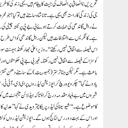
تحریریں ناانصافی پر انصاف کی جیت کا پیغام ہیں، یہی زندگی کا 
جی کی زندگی کا راستہ بھی یہی ہے۔ تاناشاہ سامنے ہیں تو کیا؟ جو مح
نے راہل گاندھی کی حمایت کرتے ہوئے بی جے پی پر نکتہ چینی کی 
ہے۔ کانگریس سے اختلافات ہیں لیکن راہل گاندھی کو اس طرح سے
اس فیصلہ سے اتفاق نہیں رکھتے‘‘۔وزیر اعلیٰ جھارکھنڈ ہیمنت سوری
کو سزا کے فیصلہ سے اتفاق نہیں رکھتا۔ غیر بی جے پی حکومتوں اور 
باعث ہے۔ مگر لیکن جناترنتر (جمہوریت) کے سامنے دھن تنتر (پیسے
یادو نے کہا ’’چکرویوہ رچ کر اپوزیشن لیڈروں پر ای ڈی، آئی ٹی، س
شہروں میں بے بنیاد مقدمہ درج کراؤ تاکہ ہیڈلائن مینجمنٹ میں 
کا موضوع ہے۔‘‘شیو سینا کی لیڈر پرینکا چترویدی نے کہا ’’عدلیہ کا
اور اس کے بہت دور رس نتائج ہوں گے۔ اپوزیشن لیڈروں کو نشانہ