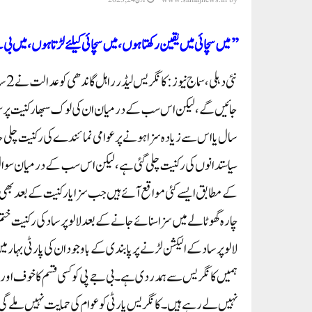
’’میں سچائی میں یقین رکھتا ہوں، میں سچائی کیلئے لڑتا ہوں ،میں 
نئی
سال یا اس سے زیادہ سزا ہونے پر عوامی نمائندے کی رکنیت چلی ج
سیاستدانوں کی رکنیت چلی گئی ہے، لیکن اس سب کے درمیان سوال 
کے مطابق ایسے کئی مواقع آئے ہیں جب سزا یا رکنیت کے بعد بھی سیا
چارہ گھوٹالے میں سزا سنائے جانے کے بعد لالو پرساد کی رکنیت ختم ہ
لالو پرساد کے الیکشن لڑنے پر پابندی کے باوجود ان کی پارٹی بہار می
ہمیں کانگریس سے ہمدردی ہے۔ بی جے پی کو کسی قسم کا خوف اور ڈ
نہیں لے رہے ہیں۔ کانگریس پارٹی کو عوام کی حمایت نہیں ملے گ