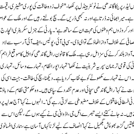
 لیڈر پرینکا گاندھی نے ٹوئٹر ہینڈل پر لکھا، "خوف زدہ طاقت کی پوری مشینری، قیمت
 ہے۔ میرا بھائی نہ ڈرتا ہے اور نہ کبھی ڈریں گے۔ سچ بولتے رہیں گے اور ملک کے عوام
قت اور کروڑوں ہم وطنوں کی محبت ان کے ساتھ ہے‘۔پارٹی کے جنرل سکریٹری انچارج
افی کے خلاف آواز اٹھاؤگے تو ای ڈی-سی بی آئی، پولیس، ایف آئی آر سب سے لاد
ٓواز بلند کرنے کی سزا مل رہی ہے۔ ملک کا قانون راہل گاندھی کو اپیل کا موقع فراہم ک
کی قومی ترجمان سپریہ شرینیت نے لکھا ’تمہارا پورا نظام، تمہارے وسائل، تمہاری
 اس نے تمہارے مکھوٹے کو بے نقاب کر دیا ہے۔ دیکھنا، سچ کی طاقت- جیت اسی کی
نے کہا ’راہل گاندھی سچائی اور عدم تشدد کے سپاہی ہیں۔ وہ حکومتی نظام کے دباؤ م
ی فسطائی طاقتوں کے خلاف مضبوطی سے لڑتی رہے گی‘۔ انہوں نے کہا’آج عدلیہ پر دب
ں۔ نہ جانے کتنے ایسے تبصرے اٹل جی، اڈوانی جی نے کیے ہوں گے، لیکن اس سے
یس گڑھ بھوپش بگھیل نے کہا ’انصاف کے لیے لڑنا کہاں آسان ہے، ہماری افسانوی