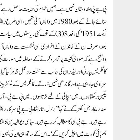
سنائے جانے کے بعد 1980 میں واپس آئی تھ
ایکٹ 1951’ کی دفعہ 8 (3) کے تحت کئی ریاس
بعد، صرف ان کے خاندان کے افراد ہی اسی نشست سے واپس آ
واضح رہے کہ مودی کنیت پر تبصرہ کرنے کے معاملہ میں سورت کی
کانگریس پارٹی اور لیڈران کی جانب سے سخت رد عمل ظاہر کیا گیا ہے۔
سزا دی جا رہی ہے اور گاندھی نہیں ڈرتے۔کانگریس کے ٹوئٹر ہینڈل
یقین رکھتا ہوں۔ میں سچائی کے لئے لڑتا ہوں۔ میں بی جے پی-آ
صدر ملکارجن کھڑگے نے کہا ’’بزدل، تاناشاہ بی جے پی سرکار راہل
رہے ہیں۔ جے پی سی کا مطالبہ کر رہے ہیں۔ سیاسی دیوالیہ پن کا 
ہم ہائی کورٹ میں اپیل کریں گے‘۔ اس کے ساتھ ہی ان کی بہن او