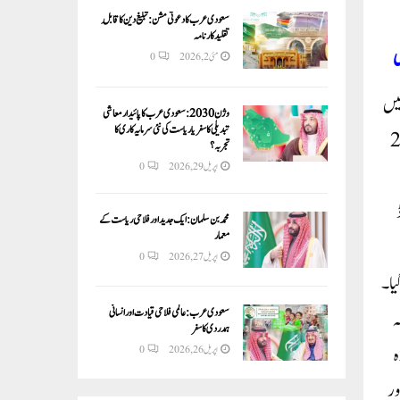
سعودی عرب کا دعوتی مشن: تبلیغ دین کا قابلِ
تقلید کارنامہ
ی
مئی 2, 2026
0
 نہیں
وژن 2030:سعودی عرب کا پائیدار معاشی
تبدیلی کا سفر یا ریاست کی نئی سرمایہ کاری کا
کن اس سب کے درمیان ان کی لوک سبھا رکنیت پر سوال اٹھ رہے ہیں۔ سوال یہ ہے کہ کیا اس کی رکنیت باقی رہے گی؟ قانون کے مطابق 2
تجربہ؟
اپریل 29, 2026
0
محمد بن سلمان: ایک جدید اور فلاحی ریاست کے
معمار
اپریل 27, 2026
0
یا۔
سعودی عرب: عالمی فلاحی قیادت اور انسانی
ہ
ہمدردی کا سفر
ہ
اپریل 26, 2026
0
ور