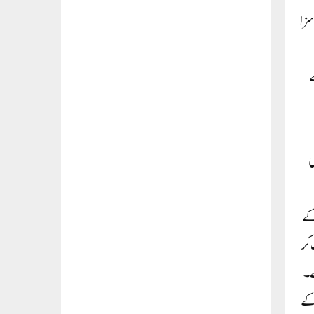
س کے کئی لیڈروں کا کہنا ہے کہ جس طرح اندرا گاندھی 1978 میں سزا
ے
ی
کے
 کر
ے۔
 کے