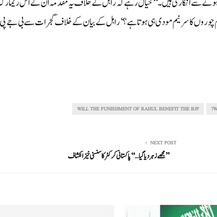
ی ہونے سے انکاری ہیں۔‘‘خیال رہے کہ راہل کے خلاف یہ مقدمہ ان کے اس ریمارک
ں تمام چوروں کا سرنیم مودی ہی ہوتا ہے؟‘ راہل کے بیان کے خلاف گجرات سے بی جے پی
WILL THE PUNISHMENT OF RAHUL BENEFIT THE BJP
W
NEXT POST
’’مجھے زہر دیا گیا…‘‘ پاکستانی کرکٹر کا سنسنی خیز انکشاف