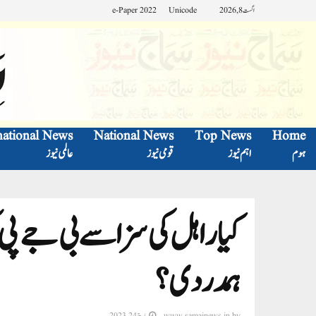
اگست 8, 2026
Unicode
e-Paper 2022
national News
National News
Top News
Home
ہوم
اہم نیوز
قومی نیوز
عالمی نیوز
کیا راہل کی سزا سے بی جے پی ک
ہمدردی؟
by
www.samajnews.in
مارچ 24, 2023