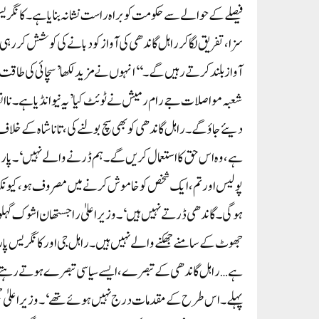
فیصلے کے حوالے سے حکومت کو براہ راست نشانہ بنایا ہے۔کانگریس
سزا، تفریق لگا کر راہل گاندھی کی آواز کو دبانے کی کوشش کر رہی
آواز بلند کرتے رہیں گے۔‘‘ انہوں نے مزید لکھا’سچائی کی طا
شعبہ مواصلات جے رام رمیش نے ٹوئٹ کیا ’یہ نیو انڈیا ہے۔ ناانص
دیئے جاؤ گے۔ راہل گاندھی کو بھی سچ بولنے کی، تاناشاہ کے خلاف ا
ہے، وہ اس حق کا استعمال کریں گے۔ ہم ڈرنے والے نہیں‘۔پارٹی 
پولیس اور تم، ایک شخص کو خاموش کرنے میں مصروف ہو، کیونکہ
ہوگی۔ گاندھی ڈرتے نہیں ہیں‘۔وزیر اعلیٰ راجستھان اشوک گہلوت 
جھوٹ کے سامنے جھکنے والے نہیں ہیں۔ راہل جی اور کانگریس پارٹ
ہے… راہل گاندھی کے تبصرے، ایسے سیاسی تبصرے ہوتے رہتے ہی
پہلے۔ اس طرح کے مقدمات درج نہیں ہوئے تھے‘۔وزیر اعلیٰ چھت