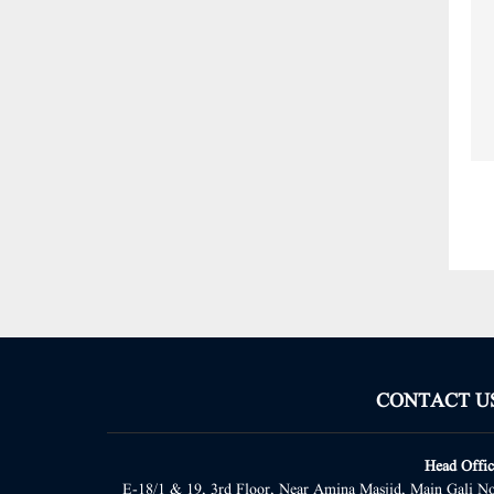
CONTACT U
Head Offic
E-18/1 & 19, 3rd Floor, Near Amina Masjid, Main Gali No