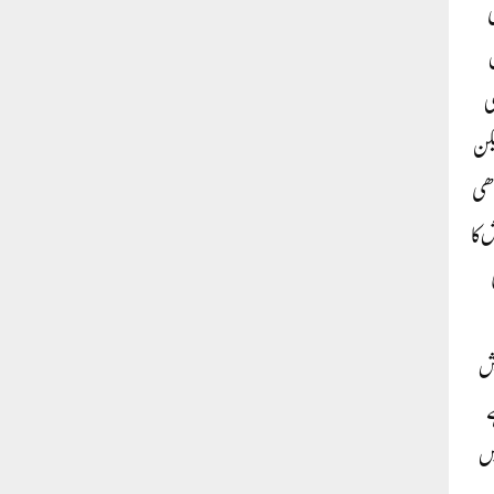
ی
ی
یکن
دھی
 کا
یش
ے
یں