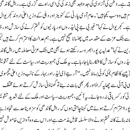
طریقہ ہے۔ وطن کی آزادی کی جدوجہد بھی زندگی کی اسی راہ سے گزری ہے۔ راہل گاندھ
روم ہیں وہ سب یکجا ہیں‘۔عام آدمی پارٹی کے کنوینر اور دہلی کے وزیر اعلیٰ اروندکجریوال
ہے۔ کجریوال نے کہا ’’غیر بی جے پی لیڈروں اور پارٹیوں کو ختم کرنے کی سازش ہو رہ
 ہتک عزت کے مقدمہ میں پھنسانا صحیح نہیں ہے۔ ہم عدالت کا احترام کرتے ہیں ل
ن نے کہا ’’عدلیہ پر پورا بھروسہ رکھتے ہوئے بھی میں ہتک عزتی معاملہ میں راہل گان
لیڈروں کو سازش کا شکار بنایا جا رہا ہے۔ یہ ملک کی جمہوریت اور سیاست کے لئے تشویش
 کا نظام) کی کوئی بساط نہیں۔‘‘آر جے ڈی لیڈر اور بہار کے نائب وزیر اعلیٰ تیجسوی
ی بی آئی سے چھاپہ کراؤ اور پھر بھی بات نہ بنے تو گھناؤنی سازش کرتے ہوئے مختلف
کوئی کور کسر باقی نہ رہ جائے۔ یہ آئین، جمہوریت، سیاست اور ملک کے لئے شدید تشو
 پورا احترام کرتے ہوئے میں کہنا چاہتی ہوں کہ راہل گاندھی کو سزا دینا حد سے تجاوز ہ
 بنانے کا نہ ختم ہونے والا سلسلہ قابل مذمت ہے اور اس سے وہ آوازیں خاموش نہ