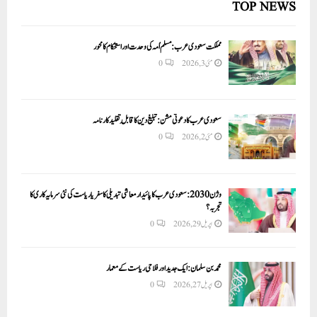
TOP NEWS
مملکت سعودی عرب: مسلم اُمہ کی وحدت اور استحکام کا محور
مئی 3, 2026
0
سعودی عرب کا دعوتی مشن: تبلیغ دین کا قابلِ تقلید کارنامہ
مئی 2, 2026
0
وژن 2030:سعودی عرب کا پائیدار معاشی تبدیلی کا سفر یا ریاست کی نئی سرمایہ کاری کا
تجربہ؟
اپریل 29, 2026
0
محمد بن سلمان: ایک جدید اور فلاحی ریاست کے معمار
اپریل 27, 2026
0