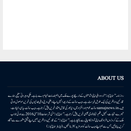
ABOUT US
روزنامہ ’’سماج نیوز‘‘ اُردو دہلی اپنی اشاعتوں کے ذریعے پورے ملک میں اہم خدمات انجام دے رہا ہے۔ ملکی وبیرونی سطح پر ہمارے
قارئین وناظرین کی ایک طویل فہرست ہے۔ ویب سائٹ کے ذریعہ انہیں اپنے وطنی، دینی وملی بھائیوں کی خبریں موصول ہوتی
ہیں۔samajnews.inسائٹ عوام اور انفراد میں دنیا بھر کی قابل اعتماد خبریں پیش کرتا ہے۔ ویب سائٹ سیاسی، خیالات،
تبصرے، تجارت، کھیل، فلم، ٹیکنالوجی جیسی خبریں پیش کرتا ہے۔ ’’سماج نیوز‘‘ کی شروعات 10مئی 2016 سے ہوئی جو اب
ملک کے کروڑوں افراد تک اپنی آواز کامیابی سے پہنچا رہا ہے۔ ’’سماج نیوز‘‘ کے قارئین وناظرین ہمیں اپنے قیمتی مشورے سے آگاہ
کریں یا بتائیں جس سے ہم اپنے ویب سائٹ کو اور مزید بہتر بناسکیں۔ (ایڈیٹر سماج نیوز)