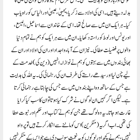
موسیٰ اور ہارون کو ہدایت بخشی۔ اس طرح ہم نیکوکاروں کو ان کی نیکی کا
بدلہ دیتے ہیں۔ اسی کی اولاد سے زکریا،یحییٰ، عیسیٰ اور الیاس کو راہ یاب
کیا۔ہر ایک ان میں سے صالح تھا۔ اسی کے خاندان سے اسماعیل، الیسع،
اور یونس اور لوط کو راستہ دکھایا۔ ان میں سے ہر ایک کو ہم نے تمام دنیا
والوں پر فضیلت عطا کی۔ نیز ان کے آباء واجداد اور ان کی اولاد اور ان کے
بھائی بندوں میں سے بہتوں کو ہم نے نوازا۔ انہیں(دین كی ) خدمت کے
لیے چن لیا اور سیدھے راستے کی طرف ان کی رہنمائی کی۔ یہ اللہ کی ہدایت
ہے جس کے ساتھ وہ اپنے بندوں میں سے جس کی چاہتا ہے رہنمائی کرتا
ہے۔ لیکن اگر کہیں ان لوگوں نے شرک کیا ہوتا تو ان کا سب کیا کرایا
غارت ہوجاتا۔ یہ وہ لوگ تھے جن کو ہم نے کتاب اور حکم اور نبوت عطا
کی تھی۔ اب اگر یہ(منکرین) اس کو ماننے سے انکار کرتے ہیں تو پرواہ
نہیں،ہم نے کچھ اور لوگوں کو یہ نعمت سونپ دی ہے جو اس کے منکر نہیں