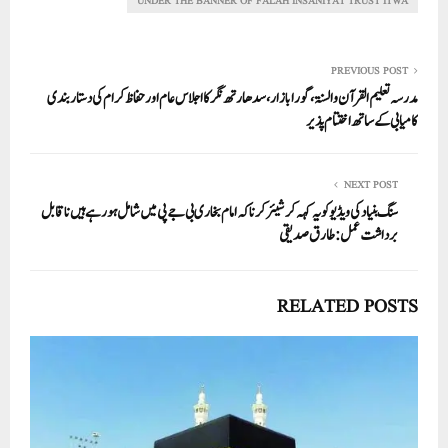
pp
UNDER THE BANNER OF FALAH INSANIYAT TRUST ITWA
PREVIOUS POST
مدرسہ تعلیم القرآن والسنۃ، گورابازار،سدھارتھ نگرکااجلاس عام اور حفاظ کرام کی دستار بندی
کامیابی کے ساتھ اختتام پذیر
NEXT POST
سنگ بنیاد کی ویڈیوکو یہ کہہ کر شیئر کرنا کہ امام بخاری بی جے پی میں شامل ہورہے ہیں ناقابل
برداشت عمل:طار ق صدیقی
RELATED POSTS