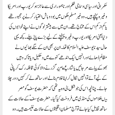
حکمرانی اور سیاسی وسماجی ظلم اورناہموراری سے عاجز ہوکر یورپ اور امریکا
وغیرہ پہنچے ہیں۔وہ غیر مسلم ملکوں میں بودوباش اختیار کرنے پر مجبور تھے
یا کم از کم اس کے محتاج تھے۔ ان میں سے بیشتر لوگوں نے اپنے خوابوں کی
دنیا یعنی امریکا اور یورپ وغیرہ پہنچنے کے لیے بڑے پاپڑ بیلے۔کچھ یہی
حال سیدنا یوسف علیہ السلام کا تھا۔ ان پر بھی ان کے سگے بھائیوں نے
مظالم ڈھائے اور انہیں ایک اندھے کنوے میں دھکیل دیا تاکہ وہیں
بھوکے پیاسے مرجائیں یا شارعِ عام پر گزرنے والا کوئی قافلہ رک کر پانی
کے لیے آئے تو انہیں نکال کر اپنا غلام بنالے اور ساتھ لے کرکہیں دور چلا
جائے۔ چنانچہ اس کی جو شکل بنی وہ یہ تھی کہ حضرت یوسفؑ کو مصر
میںغلاموں کی منڈی میں فروخت کیا گیا۔حضرت یوسفؑ کے حالات کے
ساتھ تقابل کیا جائے تو آج مسلمان اقلیتوں کے حالات غنیمت ہیں۔وہ