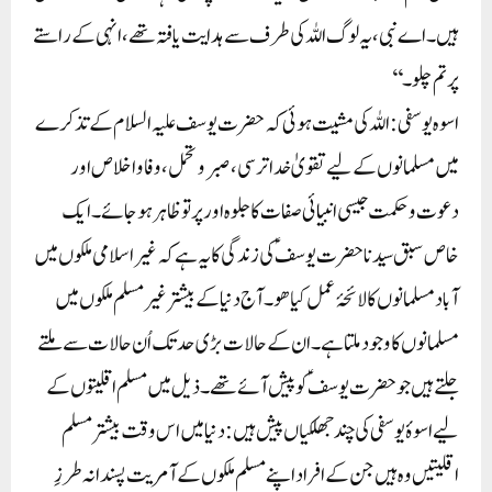
ہیں۔ اے نبی، یہ لوگ اللہ کی طرف سے ہدایت یافتہ تھے،انہی کے راستے
پر تم چلو۔‘‘
اسوہ یوسفی:اللہ کی مشیت ہوئی کہ حضرت یوسف علیہ السلام کے تذکرے
میں مسلمانوں کے لیے تقویٰ خداترسی، صبر وتحمل، وفا واخلاص اور
دعوت وحکمت جیسی انبیائی صفات کا جلوہ اور پرتو ظاہر ہوجائے۔ایک
خاص سبق سیدنا حضرت یوسفؑ کی زندگی کا یہ ہے کہ غیر اسلامی ملکوں میں
آباد مسلمانوں كا لائحۂ عمل کیاهو۔آج دنیا کے بیشتر غیر مسلم ملکوں میں
مسلمانوں کا وجود ملتا ہے۔ان کے حالات بڑی حد تک اُن حالات سے ملتے
جلتے ہیں جو حضرت یوسفؑ کو پیش آئے تھے۔ذیل میں مسلم اقلیتوں کے
لیے اسوۂ یوسفی کی چند جھلکیاں پیش ہیں:دنیا میں اس وقت بیشتر مسلم
اقلیتیں وہ ہیں جن کے افراد اپنے مسلم ملکوں کے آمریت پسندانہ طرزِ