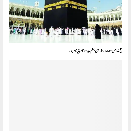
حج ضامن جنت اور خلاصی جہنم، ہرسوکامیابی کا مزدہ