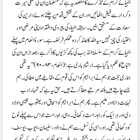
انبیائے کرام کے تذکرے کامقصد یہ ہے کہ مسلمان ان کی عملی سیرت
وکردار سے فیض اٹھائیں اور ان کے نقشِ قدم پر چلتے ہوئے دارین کی
سعادت کے مستحق بنیں۔ سابقہ انبیاء کی پیروی واقتداء اپنی مرضی اور
اختیار کی چیز نہیں ،یہ اللہ کا عائد کردہ محکم فریضہ ہے ۔سورۂ انعام میں پہلے
انبیائے کرام کے سلسلۃ الذہب کی کچھ کڑیوں کا ذکرہے،بعدازاں ان کی
اتباع کا حکم دیا گیا ہے۔ارشادِ باری ہے: (انعام،۸۳-۹۰) ’’یہ تھی
ہماری حجت جو ہم نے ابراہیم کو اس کی قوم کے مقابلے میں عطا کی۔ ہم
جسے چاہتے ہیں بلند مرتبے عطا کرتے ہیں۔ حق یہ ہے کہ تمہارا رب
نہایت دانا اور علیم ہے۔ پھر ہم نے ابراہیم کو اسحاق اور یعقوب جیسی اولاد
دی اور ہر ایک کو راہِ راست دکھائی۔ وہی راہِ راست جو اس سے پہلے نوح
کو دکھائی تھی۔ اور اسی کی نسل سے ہم نے داؤد، سلیمان، ایوب، یوسف،