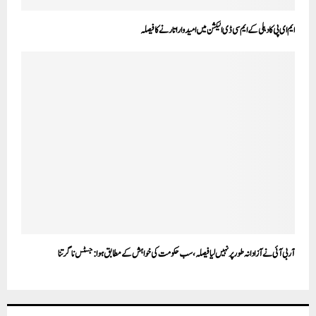
ایم ای پی کا دہلی کے ایم سی ڈی الیکشن میں امیدوار اتارنے کا فیصلہ
آر بی آئی نے آزادانہ طور پر نہیں لیا فیصلہ، سب حکومت کی خواہش کے مطابق ہوا: جسٹس ناگرتنا