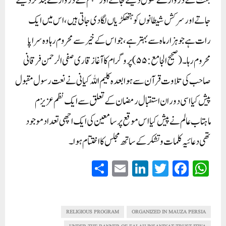
جنت کے دروازے کھول دیئے جاتے اور جہنم کے دروازے بند کر دیئے
جاتے اور سرکش شیطانوں کو ہتھکڑیاں لگادی جاتی ہیں ، اس میں ایک
رات ہے جو ہزار ماہ سے بہتر ہے ، جو اس کے خیر سے محروم رہا وہ سراپا
محروم رہا ۔ ( صحیح الجامع : ۵۵)پروگرام کا آغاز قاری صفی الرحمن فرقانی
صاحب کی تلاوت قرآن سے ہوا بعدہ کلیم اللہ کیانی نے نعت رسول مقبول
پیش کیا اسی دوران استقبال رمضان کے تعلق سے ایک نظم عزیزم
ماہتاب عالم نے پیش کیا اس موقع پر سامعین کی ایک اچھی تعداد موجود
تھی دعائیہ کلمات و تشکر کے ساتھ مجلس کا اختتام ہوا۔
S
E
Li
T
Fa
W
ha
m
nk
wi
ce
ha
re
ail
ed
tte
bo
ts
In
r
ok
A
RELIGIOUS PROGRAM
ORGANIZED IN MAUZA PERSIA