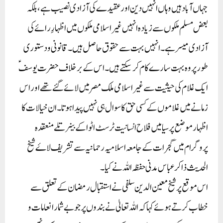
جہاں آباد ہیں وہاں انہیں دین اور عقیدے کی آزادی نصیب ہے،بلکہ
بعض مسلم ملکوں سے زیادہ انہیں غیر اسلامی ملکوں میں اظہارِ رائے کی
آزادی میسر ہے۔ انہیں بہت سے حقوق حاصل ہیں۔ قانونی ودستوری
طور پر وہ بہت سارے کام کر سکتے ہیں۔ اس کے برخلاف حضرت یوسفؑ
ایک غلام کی حیثیت سے غیر اسلامی ملک مصر میں لائے گئے تھے اور اس
زمانے میں غلاموں کے کسی حق کا سوال ہی نہیں پیدا ہوتا۔ان خیالات کا
اظہار موضع پرسیا میں فلاح انسانیت ٹرسٹ اٹوا کے بینر تلے منعقدہ
پروگرام میں گجرات کے جامعہ اسلامیہ رحمانیہ سے تشریف لاۓ شیخ
الحدیث ذاکر عباس مدنی حفظہ اللہ نے کیا۔
اس موقع پر شیخ معین الدین سلفی نے استقبال رمضان کے تعلق سے
خطاب کرتے ہوئے کہاکہ اللہ تعالیٰ نے بندوں پر جو بے شمار انعامات و