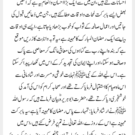
احسانات کئے ہیں ، ان میں سے ایک بڑا احسان و انعام یہ ہے کہ انھیں
بعض ایسے بابرکت لمحات و اوقات عطا کئے ہیں ، جن میں دُعائیں قبول کی
جاتیں اور اعمال صالحہ کے ثواب کو خوب بڑھا دیا جاتا ہے ، ایسے ہی اوقات
میںسے ایک رمضان المبارک کا مہینہ ہے ، یہ توبہ و انابت کا زریں موقع
ہے کہ بندہ اپنے رب سے گناہوں کی معافی مانگ کر معاصی سے پاک
وصاف ہوسکتا ، اور اپنے ایمان کی تجدید کرکے اس میں نکھار پیدا کرسکتا
ہے ۔اس لیےاللہ کے نبی ﷺ نہایت خوشی و مسرت اور شادمانی سے
اس ماہ صیام کا استقبال فرمایا کرتے تھے اور صحابہ کرام کو اس کی آمدکی
خوشخبری دیا کرتے تھے ، حضرت ابوہریرہؓ بیان فرماتے ہیں کہ رسول اللہ
ﷺ نے ارشاد فرمایا :تمہارے پاس رمضان کا مہینہ آیا ہے ، یہ بابرکت
مہینہ ہے اس کے روزے ، اللہ تعالیٰ نے تم پر فرض کئے ہیں ، اس میں