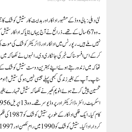
نئی دہلی: بالی ووڈ کے مشہور اداکار اور ہدایت کار ستیش کوشک ک
۔وہ 67سال کے تھے ۔ ذرائع نے آج یہاں بتایا کہ اداکار ست
نہیں ملے ہیں ۔ رپورٹس میں اداکار اور ڈائریکٹر کوشک کی موت کی و
کرکے اس افسوسناک خبر کی جانکاری دی۔ انہوں نے لکھا کہ میں ج
تحسین پیش کرتے ہوئے انوپم کھیر نے لکھا کہ ستیش تمہارے بغیر 