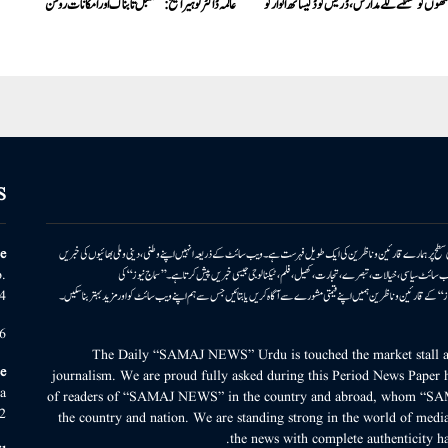
ھوں کو کھٹکنے لگے مدارس، ڈریس کوڈ کیساتھ اتوار کو
عالمہ ڈاکٹر نوہیرا شیخ:مستقبل تابناک اور امکانات روشن
S
ونی سطح پر ہمارے قارئین وناظرین کی ایک طویل فہرست ہے۔ ویب سائٹ کے ذریعہ انہیں اپنے وطنی، دینی وملی بھائیوں کی خبریں
e
بریں پیش کرتا ہے۔ ویب سائٹ سیاسی، خیالات، تبصرے، تجارت، کھیل، فلم، ٹیکنالوجی جیسی خبریں پیش کرتا ہے۔ ’’سماج نیوز‘‘ کی
.
۔ ’’سماج نیوز‘‘ کے قارئین وناظرین ہمیں اپنے قیمتی مشورے سے آگاہ کریں یا بتائیں جس سے ہم اپنے ویب سائٹ کو اور مزید بہتر بناسکیں۔
4
6
The Daily “SAMAJ NEWS” Urdu is touched the market stall an
e
journalism. We are proud fully asked during this Period News Paper h
a
of readers of “SAMAJ NEWS” in the country and abroad, whom “SA
2
the country and nation. We are standing strong in the world of media
the news with complete authenticity ha