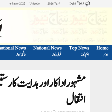
C
Delhi
اگست 7, 2026
Unicode
e-Paper 2022
26.7
national News
National News
Top News
Home
ہوم
اہم نیوز
قومی نیوز
عالمی نیوز
انتقال
by
www.samajnews.in
مارچ 9, 2023