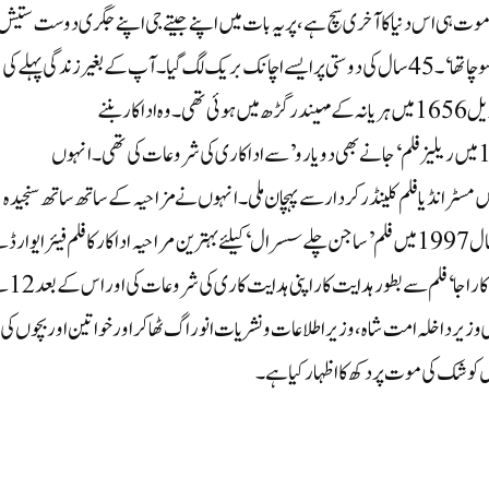
وت ہی اس دنیا کاآخری سچ ہے ، پر یہ بات میں اپنے جیتے جی اپنے جگری دوست ستیش
کوشک کے بارے میں لکھوں گا، یہ میں نے خواب میں بھی نہیں سوچا تھا‘۔ 45سال کی دوستی پر ایسے اچانک بریک لگ گیا۔ آپ کے بغیر زندگی پہلے کی
طرح نہیں رہے گی ستیش۔مسٹر ستیش کوشک کی پیدائش 13اپریل 1656میں ہریانہ کے مہیندر گڑھ میں ہوئی تھی۔ وہ اداکار بننے
کیلئے 9اگست 1979کو ممبئی آئے تھے ۔ انہوں نے سال 1983میں ریلیز فلم ‘جانے بھی دو یارو’ سے اداکاری کی شروعات کی تھی۔ انہوں
 میں مسٹر انڈیا فلم کلینڈر کردار سے پہچان ملی۔ انہوں نے مزاحیہ کے ساتھ ساتھ سنجیدہ
کردار بھی ادا کئے ۔ انہیں سال 1990میں فلم ‘رام لکھن’ اور سال1997میں فلم ’ساجن چلے سسرال‘ کیلئے بہترین مراحیہ اداکار کا فلم فیئر ایوا
نوازا گیا تھا۔انہوں نے سال 1993میں’روپ کی رانی
وزیر داخلہ امت شاہ ،وزیر اطلاعات و نشریات انوراگ ٹھاکر اور خواتین اور بچوں کی
ش کوشک کی موت پر دکھ کا اظہار کیا ہے ۔