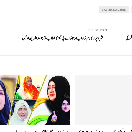
SATISH KAUSHIK
NEXT POST
گر کی
شرد پوار کا نام شاداب ہوتا تو اسے بی ٹیم کا خطاب ملتا :اسد الدین اویسی