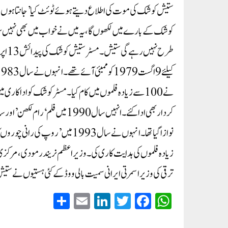
ستیش کوشک کی موت کی اطلاع دیتے ہوئے ٹوئٹ کیا’جانتا ہو ں م
نے 100سے زیادہ فلموں میں کام کیا۔مسٹر کوشک کو اداکاری
زیادہ فلموں کی ہدایت کاری کی۔وزیر اعظم نریندر مودی ، مرکزی 
ترقی کی وزیر اسمرتی ایرانی سمیت بالی ووڈ کے کئی ہستیوں نے ستی
S
E
Li
T
Fa
W
ha
m
nk
wi
ce
ha