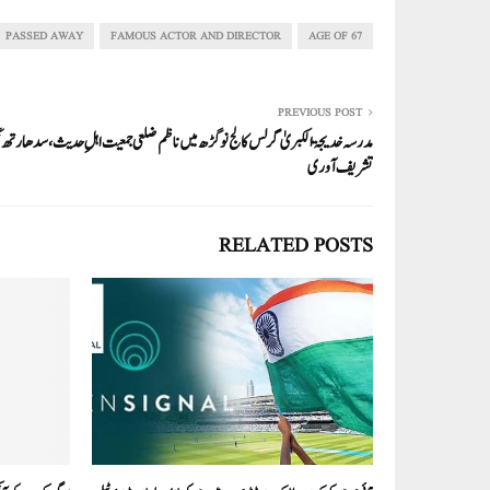
re
ail
ed
tte
bo
ts
In
r
ok
A
PASSED AWAY
FAMOUS ACTOR AND DIRECTOR
AGE OF 67
pp
PREVIOUS POST
مدرسہ خدیجۃ الکبریٰ گرلس کالج نوگڑھ میں ناظم ضلعی جمعیت اہلِ حدیث، سدھارتھ ن
تشریف آوری
RELATED POSTS