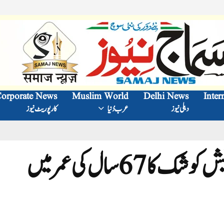
orporate News
Muslim World
Delhi News
Inter
دہلی نیوز
عرب دُنیا
کارپوریٹ نیوز
مشہور اداکار اور ہدایت کار ستیش کوشک کا 67 سال کی عمر میں