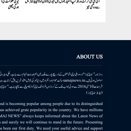
آئی سی سی کرکٹ ورلڈ کپ اسٹیڈیموں میں جیو کی ڈاؤن لوڈ اسپیڈ ایئرٹیل
یوگی حکومت کی آنک
سے دوگنی تیز
ہوگی چھٹی
ABOUT US
روزنامہ ’’سماج نیوز‘‘ اُردو دہلی اپنی اشاعتوں کے ذریعے پورے ملک میں اہم خدمات انجام دے رہا ہے۔ ملکی وبیر
موصول ہوتی ہیں۔samajnews.inسائٹ عوام اور انفراد میں دنیا بھر کی قابل اعتماد خ
شروعات 10مئی 2016 سے ہوئی جو اب ملک کے کروڑوں افراد تک اپنی آواز کامیابی سے پہنچا رہا ہے
(ایڈیٹر سماج نیوز)
d is becoming popular among people due to its distinguished
as achieved grate popularity in the country. We have millions
MAJ NEWS” always keeps informed about the Latest News of
 and surely we will continue to stand in the future. Presenting
s been our first duty. We need your useful advice and support.