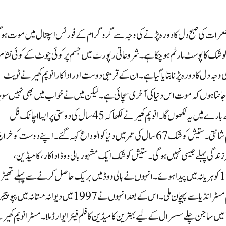
ا جمعرات کی صبح دل کا دورہ پڑنے کی وجہ سے گروگرام کے فورٹس اسپتال میں موت ہو گ
یش کوشک کا پوسٹ مارٹم ہو چکا ہے ۔ شروعاتی رپورٹ میں جسم پر کوئی چوٹ کے کوئی نشام
جہ دل کا دورہ پڑنا بتایا گیا ہے ۔ان کے قریبی دوست اور اداکار انوپم کھیر نے ٹویٹ
انتا ہوں کہ موت اس دنیا کی آخری سچائی ہے۔ لیکن میں نے خواب میں بھی نہیں سوچ
تھا کہ میں زندہ رہتے ہوئے اپنے بہترین دوست ستیش کوشک کے بارے میں یہ لکھوں گا۔انوپم کھیر نے لکھا کہ 45 سال کی دوستی پر ایسا اچانک فل
سٹاپ۔ آپ کے بغیر زندگی کبھی پہلے جیسی نہیں ہوگی ستیش! اوم شانتی۔ستیش کوشک 67 سال کی عمر میں دنیا کو الوداع کہہ گئے۔ اپنے دوست کو خر
زندگی پہلے جیسی نہیں ہوگی۔ستیش کوشک ایک مشہور بالی ووڈ اداکار، کامیڈین،
اسکرپٹ رائٹر، ڈائریکٹر اور پروڈیوسر تھے۔وہ 13 اپریل 1956 کو ہریانہ میں پیدا ہوئے۔ انہوں نے بالی ووڈ میں بریک حاصل کرنے سے پہلے تھی
کام کیا۔ایک فلمی اداکار کے طور پر ستیش کوشک کو 1987 کی فلم مسٹر انڈیا سے پہچان ملی۔ اس کے بعد انہوں نے 1997 میں دیوانہ مستانہ میں 
کردار ادا کیا۔ ستیش کوشک کو 1990 میں رام لکھن اور 1997 میں ساجن چلے سسرال کے لیے بہترین کامیڈین کا فلم فیئر ایوارڈ ملا۔ مسٹر انوپم کھی