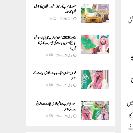
سعودی عرب کا دعوتی مشن: تبلیغ دین کا قابلِ
تقلید کارنامہ
ئی
مئی 2, 2026
0
وژن 2030:سعودی عرب کا پائیدار معاشی
تبدیلی کا سفر یا ریاست کی نئی سرمایہ کاری کا
تجربہ؟
ا
اپریل 29, 2026
0
محمد بن سلمان: ایک جدید اور فلاحی ریاست کے
اج
معمار
اپریل 27, 2026
0
ٹر میں
سعودی عرب: عالمی فلاحی قیادت اور انسانی
ہمدردی کا سفر
پپو پیجر کا
اپریل 26, 2026
0
ر نے