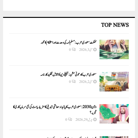
TOP NEWS
مملکت سعودی عرب: مسلم اُمہ کی وحدت اور استحکام کا محور
مئی 3, 2026
0
سعودی عرب کا دعوتی مشن: تبلیغ دین کا قابلِ تقلید کارنامہ
مئی 2, 2026
0
وژن 2030:سعودی عرب کا پائیدار معاشی تبدیلی کا سفر یا ریاست کی نئی سرمایہ کاری کا
تجربہ؟
اپریل 29, 2026
0