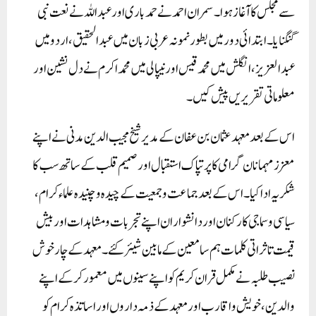
سے مجلس کا آغاز ہوا۔ سمران احمد نے حمدباری اور عبداللہ نے نعت نبی
گنگنایا۔ ابتدائی دور میں بطور نمونہ عربی زبان میں عبدالحقیق، اردو میں
عبدالعزیز، انگلش میں محمدقیس اور نیپالی میں محمد اکرم نے دل نشین اور
معلوماتی تقریریں پیش کیں۔
اس کے بعد معہد عثمان بن عفان کےمدیر شیخ مجیب الدین مدنی نے اپنے
معزز مہمانان گرامی کا پرتپاک استقبال اور صمیم قلب کے ساتھ سب کا
شکریہ ادا کیا۔ اس کے بعد جماعت وجمعیت کے چیدہ وچنیدہ علماء کرام،
سیاسی وسماجی کارکنان اور دانشواران اپنےتجربات ومشاہدات اور بیش
قیمت تاثراتی کلمات ہم سامعین کے مابین شیئرکئے۔ معہد کے چار خوش
نصیب طلبہ نے مکمل قران کریم کو اپنے سینوں میں معمور کرکے اپنے
والدین، خویش واقارب اور معہد کے ذمہ داروں اور اساتذہ کرام کو