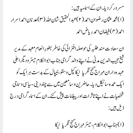
مسرور کردیا۔ ان کے اسماء یہ ہیں:
(۱) محمد عثمان رضوان احمد (۲) عبدالحقیق شا ن اللہ (۳) عدنان احمد اسرار
احمد (۴) فیضان احمد ریاض احمد
ان سعادت مند طلبہ کی حوصلہ افزائی کی خاطر بطورِ انعام معہد کے مدیر
شیخ مجیب الدین مدنی نے اپنے والد گرامی جناب ابوالکلام میئر ودیگر اعلی
عہدہ داران مہراج گنج نگر پالیکا کپل وستو، نیپال کے بدست ہرایک کو
ایک عمدہ سائیکل دیا۔ حاضرین وسامعین میں سے چنددینی، سیاسی وسماجی
شخصیات نے اپنے تاثرات اور پیغامات پیش کئے۔ ان کے اسماء گرامی درج
ذیل ہیں:
(۱) جناب ابو الکلام، میئر مہراج گنج نگر پالیکا