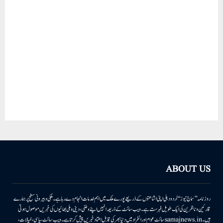
ABOUT US
روزنامہ ’’سماج نیوز‘‘ اُردو دہلی اپنی اشاعتوں کے ذریعے پورے ملک میں اہم خدمات انجام دے رہا ہے۔ ملکی وبیرونی سطح پر ہمارے
قارئین وناظرین کی ایک طویل فہرست ہے۔ ویب سائٹ کے ذریعہ انہیں اپنے وطنی، دینی وملی بھائیوں کی خبریں موصول ہوتی
ہیں۔samajnews.inسائٹ عوام اور انفراد میں دنیا بھر کی قابل اعتماد خبریں پیش کرتا ہے۔ ویب سائٹ سیاسی، خیالات،