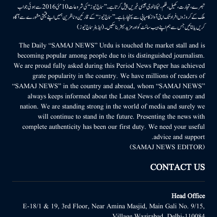
تبصرے، تجارت، کھیل، فلم، ٹیکنالوجی جیسی خبریں پیش کرتا ہے۔ ’’سماج نیوز‘‘ کی شروعات 10مئی 2016 سے ہوئی جو اب
ملک کے کروڑوں افراد تک اپنی آواز کامیابی سے پہنچا رہا ہے۔ ’’سماج نیوز‘‘ کے قارئین وناظرین ہمیں اپنے قیمتی مشورے سے آگاہ
کریں یا بتائیں جس سے ہم اپنے ویب سائٹ کو اور مزید بہتر بناسکیں۔ (ایڈیٹر سماج نیوز)
The Daily “SAMAJ NEWS” Urdu is touched the market stall and is
becoming popular among people due to its distinguished journalism.
We are proud fully asked during this Period News Paper has achieved
grate popularity in the country. We have millions of readers of
“SAMAJ NEWS” in the country and abroad, whom “SAMAJ NEWS”
always keeps informed about the Latest News of the country and
nation. We are standing strong in the world of media and surely we
will continue to stand in the future. Presenting the news with
complete authenticity has been our first duty. We need your useful
advice and support.
(SAMAJ NEWS EDITOR)
CONTACT US
Head Office
E-18/1 & 19, 3rd Floor, Near Amina Masjid, Main Gali No. 9/15,
Village Wazirabad, Delhi-110084