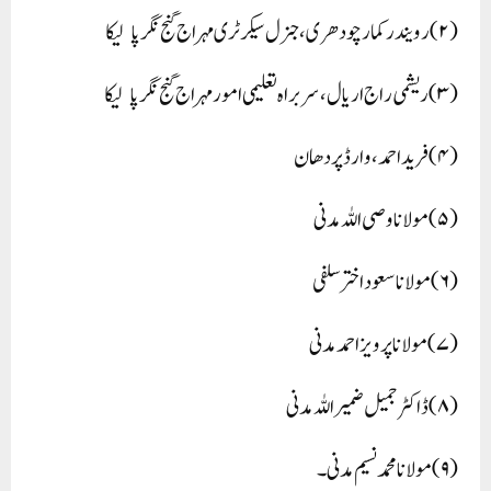
(۲) رویندر کمار چودھری، جنرل سیکرٹری مہراج گنج نگر پالیکا
(۳) ریشمی راج اریال، سربراہ تعلیمی امور مہراج گنج نگر پالیکا
(۴) فرید احمد، وارڈ پردھان
(۵)مولانا وصی اللہ مدنی
(۶) مولانا سعود اختر سلفی
(۷)مولانا پرویزاحمدمدنی
(۸)ڈاکٹر جمیل ضمیر اللہ مدنی
(۹) مولانا محمد نسیم مدنی۔