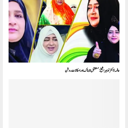
عالمہ ڈاکٹر نوہیرا شیخ:مستقبل تابناک اور امکانات روشن