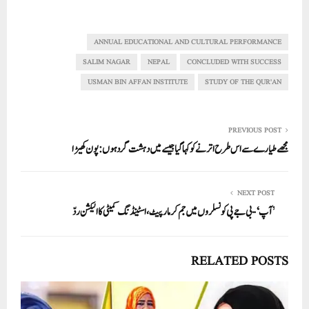
ha
m
nk
wi
ce
ha
re
ail
ed
tte
bo
ts
In
r
ok
A
ANNUAL EDUCATIONAL AND CULTURAL PERFORMANCE
pp
SALIM NAGAR
NEPAL
CONCLUDED WITH SUCCESS
USMAN BIN AFFAN INSTITUTE
STUDY OF THE QUR'AN
PREVIOUS POST
مجھے طیارے سے اس طرح اترنے کو کہا گیا جیسے میں دہشت گرد ہوں: پون کھیڑا
NEXT POST
’آپ‘-بی جے پی کونسلروں میں جم کر مارپیٹ، اسٹینڈنگ کمیٹی کا الیکشن ردّ
RELATED POSTS