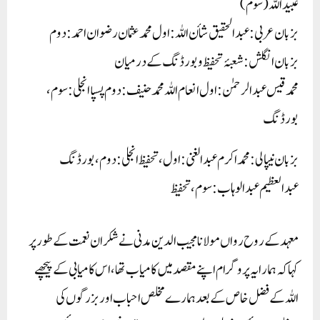
عبیداللہ (سوم)
بزبان عربی: عبدالحقیق شأن اللہ: اول محمد عثمان رضوان احمد: دوم
بزبان انگلش: شعبۂ تحفیظ وبورڈنگ کے درمیان
محمد قیس عبدالرحمٰن: اول انعام اللہ محمد حنیف: دوم پسپا انجلی : سوم،
بورڈنگ
بزبان نیپالی:محمد اکرم عبدالغنی: اول، تحفیظ انجلی:دوم، بورڈنگ
عبدالعظیم عبدالوہاب: سوم ، تحفیظ
معہد کے روح رواں مولانا مجیب الدین مدنی نے شکران نعمت کے طور پر
کہا کہ ہمارا یہ پروگرام اپنے مقصد میں کامیاب تھا، اس کامیابی کے پیچھے
اللہ کے فضل خاص کے بعد ہمارے مخلص احباب اور بزرگوں کی