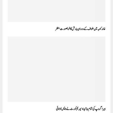
خانہ کعبہ میں طواف کے دوران بارش کا خوبصورت منظر
ہیرا گروپ کی تمام جائیداد سپریم کورٹ نے واپس لوٹائی