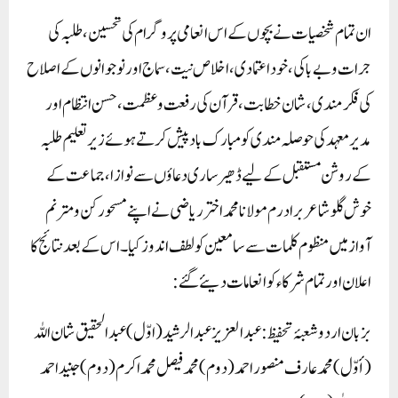
ان تمام شخصیات نے بچوں کے اس انعامی پروگرام کی تحسین، طلبہ کی
جرات وبے باکی، خود اعتمادی، اخلاص نیت، سماج اور نوجوانوں کے اصلاح
کی فکرمندی،شان خطابت،قرآن کی رفعت وعظمت، حسن انتظام اور
مدیر معہد کی حوصلہ مندی کو مبارک باد پیش کرتے ہوئے زیرتعلیم طلبہ
کے روشن مستقبل کے لیے ڈھیر ساری دعاؤں سے نوازا،جماعت کے
خوش گلو شاعر برادرم مولانا محمد اختر ریاضی نے اپنے مسحور کن ومترنم
آواز میں منظوم کلمات سے سامعین کو لطف اندوز کیا۔ اس کے بعد نتائج کا
اعلان اور تمام شرکاء کو انعامات دیئے گئے:
بزبان اردو شعبۂ تحفیظ:عبدالعزیز عبدالرشید (اوّل)عبدالحقیق شان اللہ
(أوّل)محمد عارف منصور احمد( دوم)محمد فیصل محمد اکرم( دوم )جنید احمد