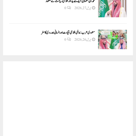
محمد بن سلمان: ایک جدید اور فلاحی ریاست کے معمار
اپریل 27, 2026
0
سعودی عرب: عالمی فلاحی قیادت اور انسانی ہمدردی کا سفر
اپریل 26, 2026
0