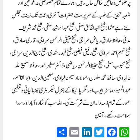
پرخلوص دعائیں شامل حال رہیں، ہمارے تمام خصوصی مدعوئین اور
شعبہ تحفیظ کے طلبہ کے سرپرست حضرات آخری وقت تک زینت مجلس
بنےرہے مثلا:شیخ عبد الخالق سلفی، شیخ عبد الرشید سلفی، شیخ محمدشریف
مدنی، حافظ طارق ریاض سراجی، شیخ عتیق الرحمن سراجی، قاری صادق،
شیخ شمیم احمد سراجی، شیخ رفیق فیضی، شیخ فہد رشدی، شیخ تاج الدین سراجی،
شیخ محبوب سلفی، شیخ حفیظ الرحمن ریاضی، ڈاکٹر صغیر احمد، حافظ سمیع اللہ
عالیاوی، حافظ محمد سلمان، مولانا وسیم عالیاوی،معین الدین، ابوالقاسم،
عبد المعبود، ماسٹر ایوب اورنگر پالیکا کے جنرل سیکریٹری نیز مالیاتی و تعلیمی
امور کے تمام ذمہ داران نے شرکت کی-اللہ سب کو شاد و آباد اور سدا
سلامت رکھے۔ آمین
S
E
Li
T
Fa
W