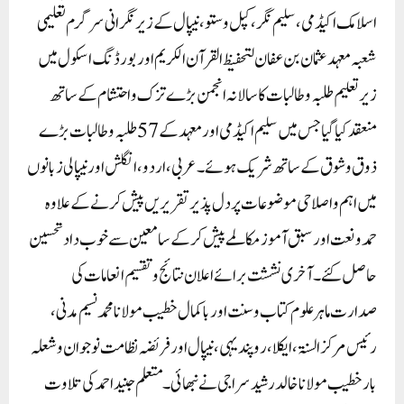
اسلامک اکیڈمی،سلیم نگر، کپل وستو، نیپال کے زیر نگرانی سرگرم تعلیمی
شعبہ معہد عثمان بن عفان لتحفيظ القرآن الکريم اور بورڈنگ اسکول میں
زیر تعلیم طلبہ و طالبات کا سالانہ انجمن بڑے تزک واحتشام کے ساتھ
منعقد کیا گیا جس میں سلیم اکیڈمی اور معہد کے 57طلبہ و طالبات بڑے
ذوق و شوق کے ساتھ شریک ہوئے۔ عربی، اردو، انگلش اور نیپالی زبانوں
میں اہم واصلاحی موضوعات پر دل پذیرتقریریں پیش کرنے کے علاوہ
حمدونعت اور سبق آموز مکالمے پیش کرکے سامعین سے خوب داد تحسین
حاصل کئے۔ آخری نششت برائے اعلان نتائج وتقسیم انعامات کی
صدارت ماہر علوم کتاب وسنت اور باکمال خطیب مولانا محمد نسیم مدنی،
رئیس مرکز السنۃ، ایکلا، روپندیہی، نیپال اورفریضہ نظامت نوجوان وشعلہ
بار خطیب مولانا خالد رشید سراجی نے نبھائی۔ متعلم جنید احمد کی تلاوت