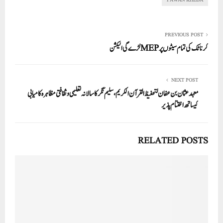
pp
PAWAN KHEDA
PREVIOUS POST
کرناٹک کی تمام سیٹوں پرMEPلڑے گی الیکشن
NEXT POST
معہد عثمان بن عفان لتحفيظ القرآن الکريم، سلیم نگر کا سالانہ تعلیمی وثقافتی مظاہرہ کامیابی
کیساتھ اختتام پذیر
RELATED POSTS