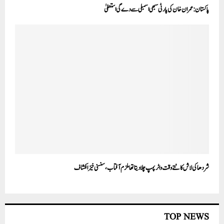
پاکستان:عمران خان کی پارٹی سبھی اسمبلی سے دے گی استعفیٰ
شردھا کی لاش کاٹتے وقت واٹر پمپ چلا دیتا تھا ملزم آفتاب،سنسنی خیز انکشاف
TOP NEWS