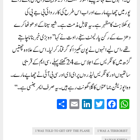
کی۔انہوں نے کہا کہ پہلے انفورسمنٹ ڈائریکٹوریٹ (ای ڈی) نے رائے
پور میں چھاپے مارے اور اب اس طرح کی کارروائی بی جے پی کی
بوکھلاہٹ کا مظہر ہے ۔ یہ قابل مذمت ہے۔شیوسینا کے ادھو ٹھاکرے
دھڑے کے رکن پارلیمنٹ سنجے راوت نے کہا ’’وہ بڑی خبر بنانا چاہتے
تھے، اس لیے انہوں نے پون کھیڑا کو گرفتار کر لیا۔ اس کے علاوہ چھتیس
گڑھ میں کانگریس کے اجلاس سے 24 گھنٹے پہلے، سی ایم کے قریبی
ساتھیوں اور کانگریس لیڈروں پر ای ڈی اور سی بی آئی نے چھاپے مارے۔
وہ اپوزیشن جماعتوں کا گلا گھونٹ رہے ہیں۔ یہ صرف ایمرجنسی ہے۔‘‘
S
E
Li
T
Fa
W
ha
m
nk
wi
ce
ha
re
ail
ed
tte
bo
ts
In
r
ok
A
I WAS TOLD TO GET OFF THE PLANE
I WAS A TERRORIST