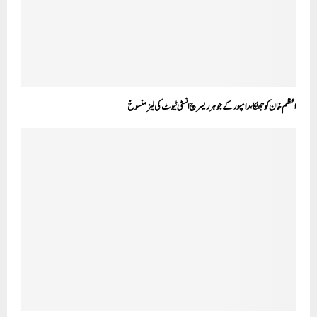
اعظم خان کو جھٹکا، رامپور کے جوہر ریسرچ انسٹی ٹیوٹ کی لیز منسوخ