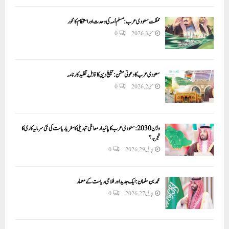
مملکت سعودی عرب: مسلم اُمہ کی وحدت اور استحکام کا محور
مئی 3, 2026
0
سعودی عرب کا دعوتی مشن: تبلیغ دین کا قابلِ تقلید کارنامہ
مئی 2, 2026
0
وژن 2030:سعودی عرب کا پائیدار معاشی تبدیلی کا سفر یا ریاست کی نئی سرمایہ کاری کا
تجربہ؟
اپریل 29, 2026
0
محمد بن سلمان: ایک جدید اور فلاحی ریاست کے معمار
اپریل 27, 2026
0