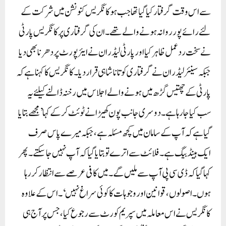
سے اس وقت گرفتار کیا گیا تھا جب ہو کانگریس کنونشن میں شرکت کے
لئے رائے پور روانہ ہونے والے تھے۔ ان کی گرفتاری پر کانگریس پارٹی
نے سخت رد عمل ظاہر کیا اور پارٹی لیڈران نے ایئرپورٹ پر دھرنا بھی دیا
جبکہ سینئر لیڈران نے گرفتاری کو تاناشاہی قرار دیا۔ کانگریس کا کہنا ہے کہ
پارٹی کے چھتیس گڑھ میں ہونے والے اجلاس میں رخنہ ڈالنے کیلئے یہ
سب کیا جا رہا ہے۔ دوسری جانب پون کھیڑا نے ٹوئٹ کر کے کہا ’مجھے بتایا
گیا ہے کہ آپ کے سامان میں کچھ مسئلہ ہے، جبکہ میرے پاس صرف
ایک ہینڈ بیگ ہے۔ فلائٹ سے اترے تو بتایا گیا کہ آپ نہیں جا سکتے۔ پھر
کہا گیا کہ ڈی سی پی آپ سے ملیں گے۔ میں کافی عرصے سے انتظار کر رہا
ہوں۔ اصولوں، قوانین اور وجوہات کا کوئی سراغ نہیں‘۔ اس کے علاوہ
کانگریس نے اس معاملہ میں سپریم کورٹ سے رجوع کیا، جس پر آج ہی