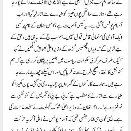
کے ساتھ ہم سب جنرل اسمبلی کے لیے انڈیگو کی فلائٹ سے رائے پور جا
رہے تھے، ہمارے ساتھی پون کھیڑا کو طیارے سے اتار لیا گیا اور اب
آسام پولس آ گئی ہے۔ یہ کیسی آمریت ہے؟ امن وامان کے نام پر کسی
ایک آدمی کی منمانی قابل قبول نہیں۔ ہم سب سچ کے سپاہی ہیں، حق کے
لیے لڑیں گے‘۔ وہیںچھتیس گڑھ کے وزیر اعلیٰ بھوپیش بگھیل نے کہا
’ایک طرف مرکزی حکومت ریاست میں ہمیں پریشان کر رہی ہے کہ ہم
کنونشن کا انعقاد صحیح طرح سے نہ کر پائیں اور اس کیلئے چھاپے مارے جا
رہے ہیں۔ ہمارے کارکنوں کے گھروں پر چھاپہ ماری کی گئی۔ پون کھیڑا کو
طیارے سے اتارنے کا مطلب ہے کہ بی جے پی کانگریس کے کنونشن سے
خوفزدہ ہے‘۔ راجستھان کے وزیر اعلیٰ اشوک گہلوت نے سخت مذمت کی
ہے۔ایسی کون سی ایمرجنسی تھی کہ آسام پولس نے دہلی آکر یہ حرکت