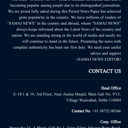
becoming popular among people due to its distinguished journalism.
We are proud fully asked during this Period News Paper has achieved
grate popularity in the country. We have millions of readers of
“SAMAJ NEWS” in the country and abroad, whom “SAMAJ NEWS”
always keeps informed about the Latest News of the country and
nation. We are standing strong in the world of media and surely we
will continue to stand in the future. Presenting the news with
complete authenticity has been our first duty. We need your useful
advice and support.
(SAMAJ NEWS EDITOR)
CONTACT US
Head Office
E-18/1 & 19, 3rd Floor, Near Amina Masjid, Main Gali No. 9/15,
Village Wazirabad, Delhi-110084
Contact No.
+91 98732 00346
Corp. Office
House No.32, A Block, Gali No.1, Vijay Vihar, Khajuri Pusta Road,