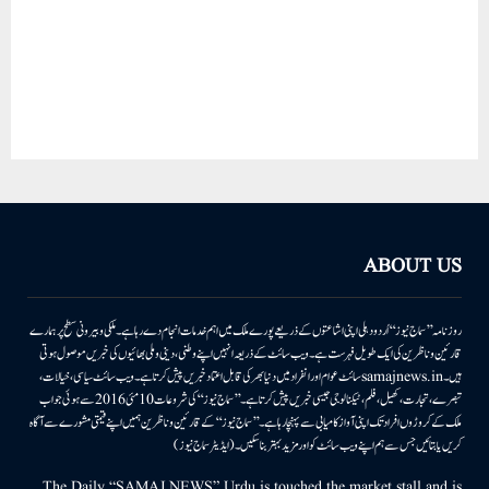
ABOUT US
روزنامہ ’’سماج نیوز‘‘ اُردو دہلی اپنی اشاعتوں کے ذریعے پورے ملک میں اہم خدمات انجام دے رہا ہے۔ ملکی وبیرونی سطح پر ہمارے
قارئین وناظرین کی ایک طویل فہرست ہے۔ ویب سائٹ کے ذریعہ انہیں اپنے وطنی، دینی وملی بھائیوں کی خبریں موصول ہوتی
ہیں۔samajnews.inسائٹ عوام اور انفراد میں دنیا بھر کی قابل اعتماد خبریں پیش کرتا ہے۔ ویب سائٹ سیاسی، خیالات،
تبصرے، تجارت، کھیل، فلم، ٹیکنالوجی جیسی خبریں پیش کرتا ہے۔ ’’سماج نیوز‘‘ کی شروعات 10مئی 2016 سے ہوئی جو اب
ملک کے کروڑوں افراد تک اپنی آواز کامیابی سے پہنچا رہا ہے۔ ’’سماج نیوز‘‘ کے قارئین وناظرین ہمیں اپنے قیمتی مشورے سے آگاہ
کریں یا بتائیں جس سے ہم اپنے ویب سائٹ کو اور مزید بہتر بناسکیں۔ (ایڈیٹر سماج نیوز)
The Daily “SAMAJ NEWS” Urdu is touched the market stall and is