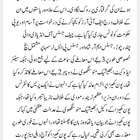
ہوئے ان کی گرفتاری پر روک لگا دی۔ اس کے علاوہ ریاستوں میں ان
کے خلاف درج ایف آئی آرز کو یکجا کرنے کی درخواست پر آسام اور یوپی
حکومت کو نوٹس جاری کیا گیا ہے۔چیف جسٹس آف انڈیا ڈی وائی
چندرچوڑ، جسٹس ایم آر شاہ اور جسٹس پی ایس نرسمہا پر مشتمل بنچ
خصوصی طور پر 3 بجے اس معاملے کی سماعت کے لیے جمع ہوئی، جبکہ سینئر
ایڈوکیٹ ابھیشیک منو سنگھوی نے دوپہر 2 بجے اس معاملے کا تذکرہ کیا
تھا۔پون کھیڑا پر الزام عائد کیا گیا ہے کہ انہوں نے ایک پریس کانفرنس
کے دوران وزیر اعظم نریندر مودی کے خلاف نازیبا تبصرہ کیا تھا، جبکہ
پون کھیڑا کے وکیل ابھیشیک منو سنگھوی نے عدالت عظمیٰ میں کہا کہ
پون کھیڑا نے جو بیان دیا تھا وہ زبان کا پھسلنا تھا اور انہوں نے فوری طور پر
معذرت بھی کر لی تھی۔خیال رہے کہ پون کھیڑا کو آج دہلی ایئرپورٹ