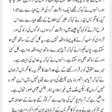
انہوں نے کہا کہ یہ پہلا واقعہ نہیں ہے جب لوگوں کی آزادی پر حملہ کیا گیا
ہو۔ انہوں نے کہا کہ مجھے ایک دہشت گرد کی طرح طیارے سے اتارا
گیا۔ کانگریس لیڈر نے کہا کہ بغیر کسی اطلاع کے مجھے طیارے سے اس
طرح اترنے کو کہا گیا جیسے میں دہشت گرد ہوں۔ لوگوں کی زندگی اور
آزادی کو سلب کرنے کا یہ پہلا واقعہ نہیں ہے۔ یہ کل کسی کے ساتھ بھی ہو
سکتا ہے۔پون کھیڑا نے کہا کہ آج میرے ساتھ ایسا واقعہ ہوا ہے، کل کسی
اور کے ساتھ بھی ہوسکتا ہے۔ انہوں نے کہا کہ یہ عدلیہ کی جیت ہے۔
میرے حقوق کو برقرار رکھنے کے لیے عدالت کا شکریہ۔ کانگریس ترجمان
نے کہا کہ آیا میرا تبصرہ زبان پھسلنے کی وجہ سے تھا یا نہیں، میں اس پر تبصرہ
نہیں کروں گا، لیکن ملک میں غیر اعلانیہ ایمرجنسی جیسی صورتحال ہے۔
واضح رہے کہ آسام پولس کی جانب سے گرفتار کئے جانے کے معاملہ میں
سپریم کورٹ نے بدھ کو کانگریس کے ترجمان پون کھیڑا کو راحت دیتے