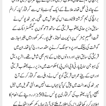
برانچ کی ٹیم نے حاجی یعقوب قریشی اور ان کے بیٹے عمران قریشی کو دہلی
کے چاندنی محل تھانہ علاقے کے ایک گیسٹ ہاؤس سے گرفتار کیا۔ کرائم
برانچ کی ٹیم گزشتہ 9 ماہ سے اس کی تلاش میں تھی۔میرٹھ پولس نے
سابق وزیر حاجی یعقوب قریشی کے ساتھ 7 لوگوں پر گینگسٹر ایکٹ کے
تحت الفہیم میٹرکس پرائیویٹ لمیٹڈ، علی پور، کھرکھودا میں بغیر اجازت
گوشت کی پیکنگ اور پروسیسنگ کرنے پر مقدمہ درج کیا تھا۔ ان میں
قریشی کی سابق اہلیہ اور دونوں بیٹوں کے نام بھی شامل تھے۔ اترپردیش
کی بہوجن سماج پارٹی (بی ایس پی)حکومت میں وزیر رہے یعقوب قریشی
اور ان کے بیٹے عمران قریشی کو پولس نے دہلی سے گرفتار کر کے آج
میرٹھ کی عدالت میں پیش کیا گیا جہاں سے انہیں عدالتی تحویل میں جیل
بھیج دیا گیا۔ یعقوب کی گرفتاری پر پولس نے 50ہزار روپئے کے انعام کا
اعلان کررکھا تھا۔ اس کی اطلاع ملتے ہی آج یہاں کھرکھودا تھانے کے