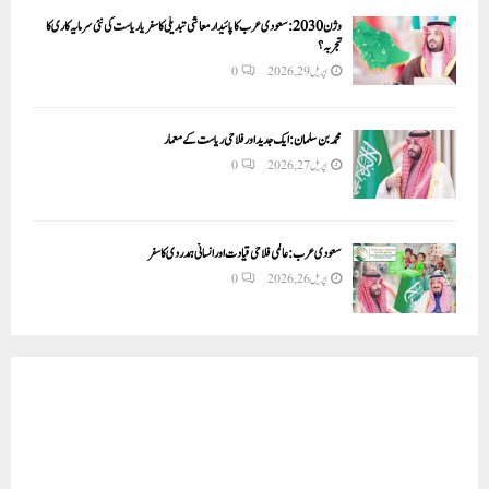
وژن 2030:سعودی عرب کا پائیدار معاشی تبدیلی کا سفر یا ریاست کی نئی سرمایہ کاری کا
تجربہ؟
اپریل 29, 2026
0
محمد بن سلمان: ایک جدید اور فلاحی ریاست کے معمار
اپریل 27, 2026
0
سعودی عرب: عالمی فلاحی قیادت اور انسانی ہمدردی کا سفر
اپریل 26, 2026
0