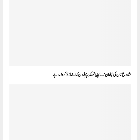
شاہ رخ خان کی ’پٹھان‘ نے مچایا تہلکہ، پہلے دن کمائے 54 کروڑ روپے