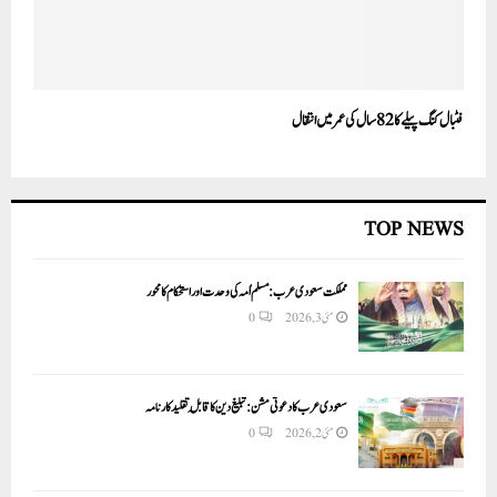
فٹبال کنگ پیلے کا 82سال کی عمر میں انتقال
TOP NEWS
مملکت سعودی عرب: مسلم اُمہ کی وحدت اور استحکام کا محور
مئی 3, 2026
0
سعودی عرب کا دعوتی مشن: تبلیغ دین کا قابلِ تقلید کارنامہ
مئی 2, 2026
0