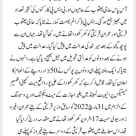
آس پاس حاجی یعقوب کے حامیوں اور بی ایس پی کارکنوں کی کثیر تعداد
میں بھیڑ جمع ہوگئی۔ایس پی (کرائم) امت کمار نے بتایا کہ حاجی یعقوب
قریشی اور عمران قریشی کو کھرکھودا تھانے میں رکھا گیا تھا۔ جہاں ان سے
پوچھ گچھ کے بعد میرٹھ کی عدالت میں پیش کیاگیا۔ عدالت میں پیش
ہونے کے بعد دونوں کو عدالتی تحویل میں جیل بھیج دیا گیا ہے ۔ انہوں نے
بتایا کہ ایک ہفتہ پہلے ہی دونوں پر پولس نے 50ہزار روپئے کے انعام کا
اعلان کیا تھا۔قابل ذکر ہے کہ کھرکھودا کے علی پور واقع میٹ کمپنی الفہیم
میٹیکس پرائیویٹ لمیٹڈ میں بغیر اجازت کے میٹ پیکجنگ اور پروسیسنگ
کے الزام میں 31مارچ 2022کو سابق وزیر قریشی کے بیٹے عمران، فیرو
ز اور بیوی سمیت 17افراد پر کھرکھود تھانے میں مقدمہ درج کرایاگیا
تھا۔اس معاملے میں یعقوب قریشی کے دوسرے بیٹے فیروز کو پہلے ہی