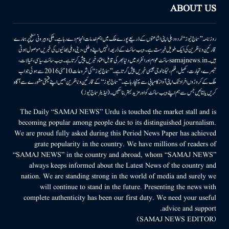
ABOUT US
روزنامہ ’’سماج نیوز‘‘ اُردو دہلی اپنی اشاعتوں کے ذریعے پورے ملک میں اہم خدمات انجام دے رہا ہے۔ ملکی وبیرونی سطح پر ہمارے
قارئین وناظرین کی ایک طویل فہرست ہے۔ ویب سائٹ کے ذریعہ انہیں اپنے وطنی، دینی وملی بھائیوں کی خبریں موصول ہوتی
ہیں۔samajnews.inسائٹ عوام اور انفراد میں دنیا بھر کی قابل اعتماد خبریں پیش کرتا ہے۔ ویب سائٹ سیاسی، خیالات،
تبصرے، تجارت، کھیل، فلم، ٹیکنالوجی جیسی خبریں پیش کرتا ہے۔ ’’سماج نیوز‘‘ کی شروعات 10مئی 2016 سے ہوئی جو اب
ملک کے کروڑوں افراد تک اپنی آواز کامیابی سے پہنچا رہا ہے۔ ’’سماج نیوز‘‘ کے قارئین وناظرین ہمیں اپنے قیمتی مشورے سے آگاہ
کریں یا بتائیں جس سے ہم اپنے ویب سائٹ کو اور مزید بہتر بناسکیں۔ (ایڈیٹر سماج نیوز)
The Daily “SAMAJ NEWS” Urdu is touched the market stall and is
becoming popular among people due to its distinguished journalism.
We are proud fully asked during this Period News Paper has achieved
grate popularity in the country. We have millions of readers of
“SAMAJ NEWS” in the country and abroad, whom “SAMAJ NEWS”
always keeps informed about the Latest News of the country and
nation. We are standing strong in the world of media and surely we
will continue to stand in the future. Presenting the news with
complete authenticity has been our first duty. We need your useful
advice and support.
(SAMAJ NEWS EDITOR)