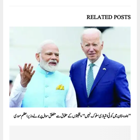
RELATED POSTS
’’ہندوستان میں کوئی امتیازی سلوک نہیں‘‘، اقلیتوں کے حقوق سے متعلق سوال پر بولے وزیر اعظم مودی