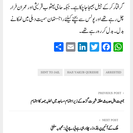
گرفتار کر کے جیل بھیجا جاچکا ہے ۔ جبکہ حاجی یعقوب قریشی اور عمران فرار
چل رہے تھے اور پولس سے بچنے کیلئے راجستھان سمیت دہلی میں ٹھکانے
بدل۔بدل کررہ رہے تھے ۔
S
E
Li
T
Fa
W
ha
m
nk
wi
ce
ha
re
ail
ed
tte
bo
ts
In
r
ok
A
SENT TO JAIL
HAJI YAKUB QURESHI
ARRESTED
pp
PREVIOUS POST
جمعیت اہل حدیث حلقہ شہرت گڑھ کے زیر اہتمام مساجد میں خطبہ جمعہ کا اہتمام
NEXT POST
ملک کے آئین پر بلڈوزر چلا رہی ہے بی جے پی:محبوبہ مفتی