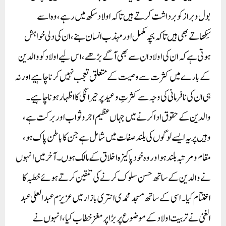
بول و براز کو برداشت کرتے ہیں تاکہ اولاد سکھ میں رہے، وہ اسے
سِکھاتے بھی ہیں تاکہ بچہ مکمل اور مہذب انسان بنے، ان کی دلی خواہش
ہوتی ہے کہ ان کی اولاد ان سے بھی آگے بڑھے، اس لیے اولاد کو والدین
کے بارے میں کثرت سے وصیت کے متعلق تعجب نہیں کرنا چاہیے اور نہ
ہی ان کی نافرمانی کی وجہ سے کثرتِ وعید پر حیرانگی کا اظہار ہونا چاہیے۔
والدین کے حقوق ادا کرنے میں جہاں عظیم اجر و ثواب اور برکت ہے،
وہیں پر یہ ایسے لوگوں کی بلند صفات میں شامل ہے جن کا باطن پاک ہو،
مقام و مرتبہ بلند ہو اور وہ خود پاکیزہ اخلاق کے مالک ہوں۔ آخر میں انہوں
نے والدین کے ساتھ حسن سلوک کرنے کی تلقین کرتے ہوئے خطبہ کا
اختتام کیا۔اسی کے ساتھ مسجد محمدی انتری بازار میں عزیزم عبد العلی عبد
الغنی نے تربیت اولاد کے موضوع پر بڑا پر مغز خطاب کیا، انہوں نے