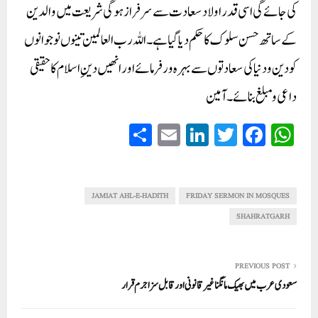
کی جائے گی اسی قدر اولاد سعادت سے سرفراز ہوگی شریعت میں والدین
کے ساتھ حسن سلوک کا حکم دیا گیا ہے۔ اللہ رب العالمین تینوں نوجوانوں
کو دین و دنیا کی سعادتوں سے بہرہ ور فرمائے اور انھیں دینِ اسلام کا حقیقی
داعی و مبلغ بنائے۔ آمین
S
E
Li
T
Fa
W
ha
m
nk
wi
ce
ha
re
ail
ed
tte
bo
ts
In
r
ok
A
JAMIAT AHL-E-HADITH
FRIDAY SERMON IN MOSQUES
pp
SHAHRATGARH
PREVIOUS POST
سعودی عرب میں بھیک مانگنا غیر قانونی اور قابل سزا جرم قرار