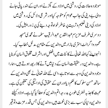
موجودہ حالات کی روشنی میں اولاد کے بگڑنے اور ان کے اندر پائی جانے
والی بے دینی کی جانب عوام کو متوجہ کیا اور شرعی دلائل کی روشنی میں
اولاد کی دینی تعلیم و تربیت پر خاطر خواہ توجہ دینے کی پر زور اپیل کی۔
دوسری طرف عزیزم عبدالقدیر عبدالرقیب سلمہ نے محمد ی مسجد
محمودواگرانٹ انتری بازار میں والدین کے مقام پر مدلل خطاب کیا ۔
انہوںنے کہا اللہ تعالیٰ نے کائنات میں افضل اور اشرف مخلوق انسان کو بنایا
ہے۔ والدین درحقیقت انسان کے دنیا میں آنے کا ذریعہ ہوتے ہیں،ہمارا
وجود والدین کی وجہ سے ہوتا ہے ، اسی لئے اللہ تعالیٰ نے بھی والدین کے
ساتھ حسن سلوک کا حکم دیا اور ان کے حقوق کی ادائیگی کی تلقین کی ہے۔
محبت کا جذبہ فطری طور پر بدرجہ اتم والدین کو عطا کیا گیا ہے۔اولاد کیلئے
والدین دنیا کی سب سے بڑی نعمت ہیں،والدین کی جس قدر عزت و توقیر