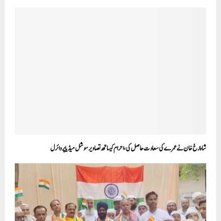
شاہ رُخ خان نے عمرے کی سعادت حاصل کی، احرام کیساتھ تصاویر سوشل میڈیا پر وائرل