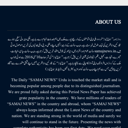
ABOUT US
روزنامہ ’’سماج نیوز‘‘ اُردو دہلی اپنی اشاعتوں کے ذریعے پورے ملک میں اہم خدمات انجام دے رہا ہے۔ ملکی وبیرونی سطح پر ہمارے
قارئین وناظرین کی ایک طویل فہرست ہے۔ ویب سائٹ کے ذریعہ انہیں اپنے وطنی، دینی وملی بھائیوں کی خبریں موصول ہوتی
ہیں۔samajnews.inسائٹ عوام اور انفراد میں دنیا بھر کی قابل اعتماد خبریں پیش کرتا ہے۔ ویب سائٹ سیاسی، خیالات،
تبصرے، تجارت، کھیل، فلم، ٹیکنالوجی جیسی خبریں پیش کرتا ہے۔ ’’سماج نیوز‘‘ کی شروعات 10مئی 2016 سے ہوئی جو اب
ملک کے کروڑوں افراد تک اپنی آواز کامیابی سے پہنچا رہا ہے۔ ’’سماج نیوز‘‘ کے قارئین وناظرین ہمیں اپنے قیمتی مشورے سے آگاہ
کریں یا بتائیں جس سے ہم اپنے ویب سائٹ کو اور مزید بہتر بناسکیں۔ (ایڈیٹر سماج نیوز)
The Daily “SAMAJ NEWS” Urdu is touched the market stall and is
becoming popular among people due to its distinguished journalism.
We are proud fully asked during this Period News Paper has achieved
grate popularity in the country. We have millions of readers of
“SAMAJ NEWS” in the country and abroad, whom “SAMAJ NEWS”
always keeps informed about the Latest News of the country and
nation. We are standing strong in the world of media and surely we
will continue to stand in the future. Presenting the news with
complete authenticity has been our first duty. We need your useful