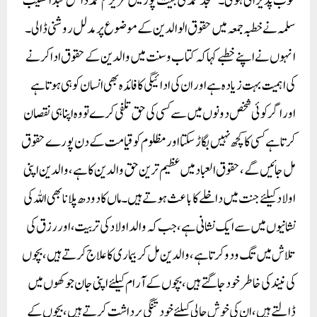
خوب پذیرائی ہوئی۔ مسجد محمدی جیت پور میں عزیزم محمد دانش عبد الحسیب
سلمہ نے خطبہ جمعہ میں حقوق الوالدین کے موضوع پر مدلل روشنی ڈالی۔
انہوں نے اپنے خطبے کہا کہ کتاب و سنت میں والدین کے حقوق ادا کرنے
کی اہمیت بہت زیادہ ہے اور ان کی ادائیگی کا فائدہ بھی انسان کو ہی ہوتا ہے
اور اگر کوئی شخص دونوں میں سے کسی کی حق تلفی کرے تو وہ اپنا ہی نقصان
کرتا ہے کسی کا کچھ نہیں بگاڑ سکتا اور مظلوم کو قیامت کے دن پورے حقوق
مل جائیں گے، حقوق العباد میں عظیم ترین حق والدین کا ہے، والدین اپنی
اولاد کیلئے جنت میں داخلے کا باعث ہوتے ہیں۔ ماں کا دودھ پلانا بھی اللہ کی
نشانیوں میں سے ایک نشانی ہے، جب کہ والد اولاد کی تربیت، اور رزق کی
تلاش میں تگ و دو کرتا ہے، والدین مل کر بیماری کا علاج کرتے ہیں، بچوں
کی نیند کی خاطر خود جاگتے ہیں، بچوں کے آرام کیلئے اپنی جان جوکھوں میں
ڈالتے ہیں، ان کی خوش حالی کیلئے خود تنگی برداشت کرتے ہیں، بچوں کے