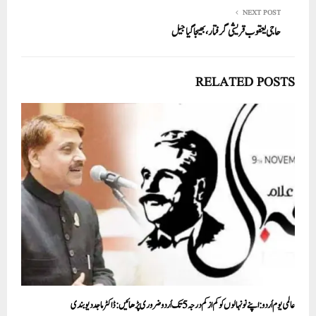
NEXT POST
حاجی یعقوب قریشی گرفتار، بھیجا گیا جیل
RELATED POSTS
عالمی یوم اُردو: اپنے نو نہالوں کو کم از کم درجہ 5 تک اُردو ضروری پڑھائیں: ڈاکٹر ماجد دیوبندی