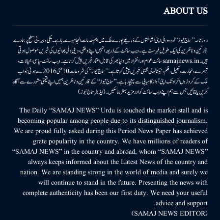
ABOUT US
روزنامہ ’’سماج نیوز‘‘ اُردو دہلی اپنی اشاعتوں کے ذریعے پورے ملک میں اہم خدمات انجام دے رہا ہے۔ ملکی وبیرونی سطح پر ہمارے
قارئین وناظرین کی ایک طویل فہرست ہے۔ ویب سائٹ کے ذریعہ انہیں اپنے وطنی، دینی وملی بھائیوں کی خبریں موصول ہوتی
ہیں۔samajnews.inسائٹ عوام اور انفراد میں دنیا بھر کی قابل اعتماد خبریں پیش کرتا ہے۔ ویب سائٹ سیاسی، خیالات،
تبصرے، تجارت، کھیل، فلم، ٹیکنالوجی جیسی خبریں پیش کرتا ہے۔ ’’سماج نیوز‘‘ کی شروعات 10مئی 2016 سے ہوئی جو اب
ملک کے کروڑوں افراد تک اپنی آواز کامیابی سے پہنچا رہا ہے۔ ’’سماج نیوز‘‘ کے قارئین وناظرین ہمیں اپنے قیمتی مشورے سے آگاہ
کریں یا بتائیں جس سے ہم اپنے ویب سائٹ کو اور مزید بہتر بناسکیں۔ (ایڈیٹر سماج نیوز)
The Daily “SAMAJ NEWS” Urdu is touched the market stall and is
becoming popular among people due to its distinguished journalism.
We are proud fully asked during this Period News Paper has achieved
grate popularity in the country. We have millions of readers of
“SAMAJ NEWS” in the country and abroad, whom “SAMAJ NEWS”
always keeps informed about the Latest News of the country and
nation. We are standing strong in the world of media and surely we
will continue to stand in the future. Presenting the news with
complete authenticity has been our first duty. We need your useful
advice and support.
(SAMAJ NEWS EDITOR)