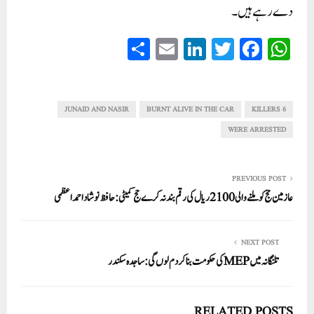
دے رہے ہیں۔
S
E
Li
T
Fa
W
ha
m
nk
wi
ce
ha
re
ail
ed
tte
bo
ts
In
r
ok
A
JUNAID AND NASIR
BURNT ALIVE IN THE CAR
6 KILLERS
pp
WERE ARRESTED
PREVIOUS POST
عازمین حج کو ملنے والی 2100ریال کی رقم بند نہ کرے حج کمیٹی:حافظ نوشاد احمد اعظمی
NEXT POST
تلنگانہ میںMEPکی حکومت بنا کر دم لوں گی:ساجدہ سکندر
RELATED POSTS