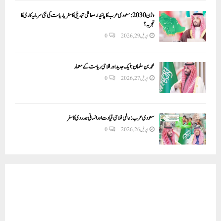
وژن 2030:سعودی عرب کا پائیدار معاشی تبدیلی کا سفر یا ریاست کی نئی سرمایہ کاری کا
تجربہ؟
اپریل 29, 2026
0
محمد بن سلمان: ایک جدید اور فلاحی ریاست کے معمار
اپریل 27, 2026
0
سعودی عرب: عالمی فلاحی قیادت اور انسانی ہمدردی کا سفر
اپریل 26, 2026
0