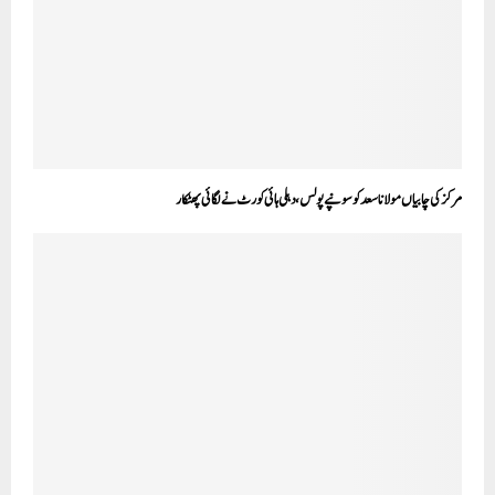
مرکز کی چابیاں مولانا سعد کو سونپے پولس، دہلی ہائی کورٹ نے لگائی پھٹکار