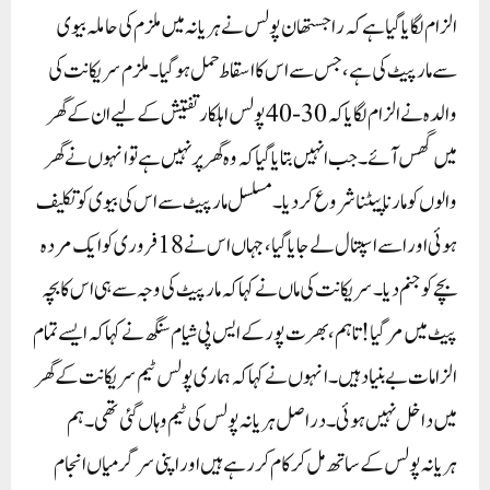
الزام لگایا گیا ہے کہ راجستھان پولس نے ہریانہ میں ملزم کی حاملہ بیوی
سے مار پیٹ کی ہے، جس سے اس کا اسقاط حمل ہو گیا۔ملزم سریکانت کی
والدہ نے الزام لگایا کہ 30-40 پولس اہلکار تفتیش کے لیے ان کے گھر
میں گھس آئے۔ جب انہیں بتایا گیا کہ وہ گھر پر نہیں ہے تو انہوں نے گھر
والوں کو مارنا پیٹنا شروع کر دیا۔ مسلسل مار پیٹ سے اس کی بیوی کو تکلیف
ہوئی اور اسے اسپتال لے جایا گیا، جہاں اس نے 18 فروری کو ایک مردہ
بچے کو جنم دیا۔ سریکانت کی ماں نے کہا کہ مار پیٹ کی وجہ سے ہی اس کا بچہ
پیٹ میں مر گیا!تاہم، بھرت پور کے ایس پی شیام سنگھ نے کہا کہ ایسے تمام
الزامات بے بنیاد ہیں۔ انہوں نے کہا کہ ہماری پولس ٹیم سریکانت کے گھر
میں داخل نہیں ہوئی۔ دراصل ہریانہ پولس کی ٹیم وہاں گئی تھی۔ ہم
ہریانہ پولس کے ساتھ مل کر کام کر رہے ہیں اور اپنی سرگرمیاں انجام