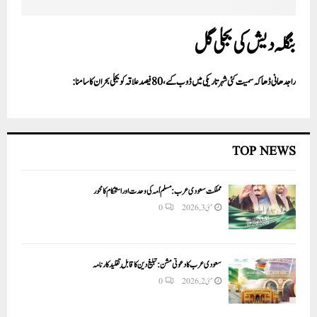
بنگلہ دیش کی بجلی گل
راجدھانی ڈھاکہ سمیت کئی شہرتاریکی میں ڈوب گئے، 80 فیصد علاقہ کو بجلی بحران کا سامنا:
TOP NEWS
مملکت سعودی عرب: مسلم اُمہ کی وحدت اور استحکام کا محور
مئی 3, 2026
0
سعودی عرب کا دعوتی مشن: تبلیغ دین کا قابلِ تقلید کارنامہ
مئی 2, 2026
0