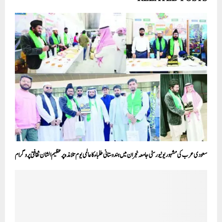
سعودی عرب کی مشہور یونیورسٹی جامعہ نجران میں ہندوستانی طلباء کا عالمی یوم تلامذہ پر عظیم الشان ثقافتی پروگرام