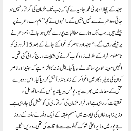
جنید کے چچازاد بھائی محمد جاوید نے کہا کہ جب تک ملزمان کی گرفتار نہیں ہو
جاتی وہ دھرنے سے نہیں ہٹیں گے۔ انہوں نے کہا ’’ہم سب دھرنے پر
بیٹھے ہیں۔ جب تک ہمارے مطالبات پورے نہیں ہو جاتے، ہم دھرنے
پر بیٹھے رہیں گے۔‘‘جنید اور ناصر کو اغوا کئے جانے کے بعد 15 فروری کو
نامعلوم افراد کے خلاف زدوکوب کرنے کی شکایت درج کرائی گئی تھی۔
انہیں مبینہ طور پر ساتھ لے جایا گیا۔ اہل خانہ کا الزام ہے کہ جنید اور ناصر
کو ان کی بولیرو کار میں اغوا کر کے زندہ نذر آتش کر دیا گیا۔اس دوہرے
قتل کے معاملہ میں بھرت پور پولس ہریانہ پولس کے ساتھ مل کر
تحقیقات کر رہی ہے اور فرار ملزمان کی گرفتاری کی کوشش کی جا رہی ہے۔
وزیر زاہدہ خان کی قیادت میں مسلم طبقہ کے ایک وفد نے ہفتہ کے روز
جے پور میں وزیر اعلیٰ اشوک گہلوت سے ملاقات کی تھی۔ دریں اثنا یہ