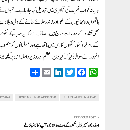
ہریانہ کو اب نفرت کی فیکٹری میں تبدیل کیا جا رہا ہے ۔انہوں نے 
ہاتھوں دو بھائیوں کے اغوا اور زندہ جلائے جانے کے دل دہلا دینے
بھی تشدد کے معاملات درج ہیں۔صاف ہے کہ یہ سب کچھ حکومت کی س
کے نام نہاد گئو رکشکوں کا اس میں ہاتھ ہے اور مسلمانوں کو منصو
انہوں نے سوال کیا کہ کیا وزیر اعظم اور وزیر داخلہ اس پر کچھ 
S
E
Li
T
Fa
W
ha
m
nk
wi
ce
ha
re
ail
ed
tte
bo
ts
In
r
ok
A
RYANA
FIRST ACCUSED ARRESTED
BURNT ALIVE IN A CAR
pp
PREVIOUS POST
ایلڈرمین نہیں ڈال سکیں گے ووٹ، دہلی میں ’آپ‘ کا میئر بننا طے