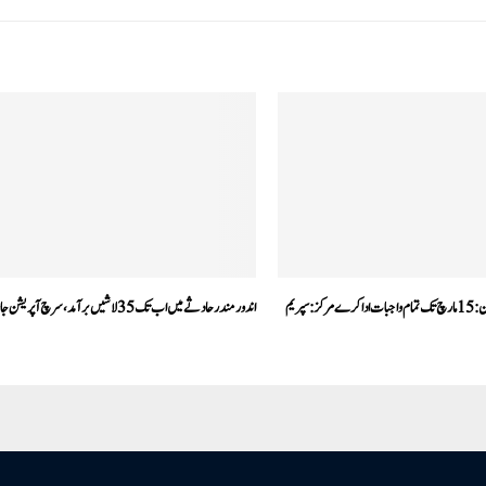
ون رینک ون پنشن :15 مارچ تک تمام واجبات ادا کرے مرکز: سپریم
اندور مندر حادثے میں اب تک 35لاشیں برآمد، سرچ آپریشن جاری