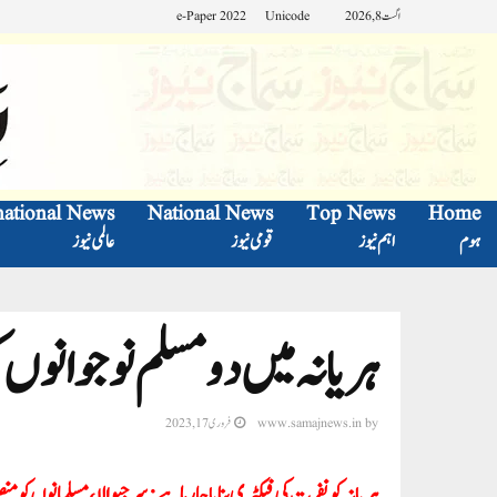
اگست 8, 2026
Unicode
e-Paper 2022
national News
National News
Top News
Home
ہوم
اہم نیوز
قومی نیوز
عالمی نیوز
ہریانہ میں دو مسلم نوجوانوں کو
by
www.samajnews.in
فروری 17, 2023
ہریانہ کو نفرت کی فیکٹری بنایا جا رہا ہے:سرجیوالا، مسلمانوں کو من