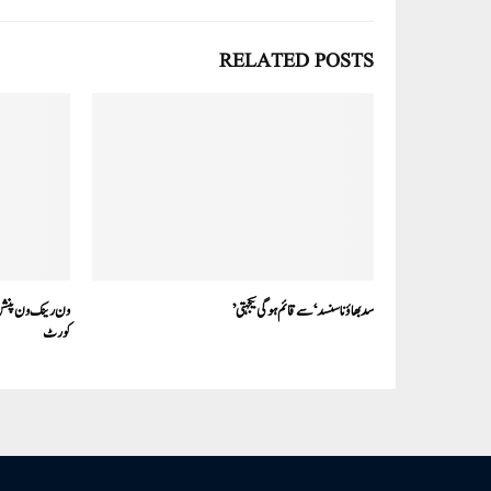
RELATED POSTS
سدبھاؤنا سنسد‘ سے قائم ہوگی یکجہتی’
کورٹ