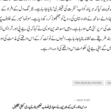
ٹویٹ کیا کہ ہریانہ کو اب ’نفرت کی فیکٹری‘ بنایا جا رہا ہے ۔ بجرنگ دل کے افراد کے
 والے سانحہ نے ہندوستان کی روح کو جھنجھوڑ کر رکھ دیا ہے ۔ مونو مانیسر کے خلاف پہ
رپرستی میں ہو رہا ہے ۔ وہیں اسد الدین اویسی نے کہا کہ بی جے پی اور آر ایس ا
بہ بند طریقے سے نشانہ بنایا جارہا ہے۔ انہوں نے ٹوئٹ کرکے اس واقعے کی مذمت کی اور
بولیں گے ؟ بی جے پی حکومت اس واقعے کی ذمہ دار ہے۔
TWO MUSLIM YOUTHS
HA
NEXT POST
درس وتدریس کے ماہرین نے معیاری نصاب تعلیم بنانے پر دی کمیٹی تشکیل