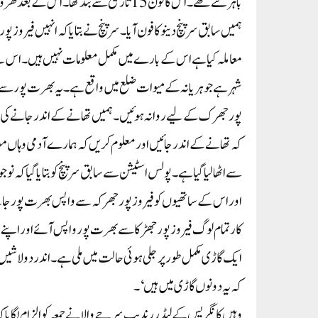
ہمیں سابق سرپنچ دینو کا فون آیا۔ سرپنچ نے بتایا کہ انہیں فیروز 
معاملہ کیا ہے اس کے بارے میں مکمل معلومات نہیں ہیں۔ اس لیے 
پور جھرک کے لیے روانہ ہوئیں۔ ہمیں تھانے کے اندر جانے کی اج
کہ تھانے کے اندر جائیں اور معلوم کریں کہ ہمارے آدمی وہاں موجو
سے اٹھا لیا گیا ہے۔ پولس اسٹیشن سے سابق سرپنچ کو بتایا گیا کہ 
اور اس کے ساتھیوں کو فیروز پور جھرکہ سے واپس بھرت پور جانے
کار تمام لوگ فیروز پور جھڑکا سے بھرت پور واپس آئے اور اپنے تھ
ایک گاڑی مکمل طور پر جلی ہوئی حالت میں ملی ہے۔ اندر دو لاشیں بھ
کہ یہ دونوں گاڑی میں ہیں‘۔
وہیں کانگریس کے لیڈر رندیپ سرجے والا نے جمعہ کو الزام لگایا ک