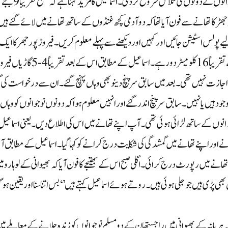
باہر گئے تھے۔ اس کا فون 15 تاریخ سے بند تھا۔ اس کے بعد گھر والوں نے دونوں کی تلاش شروع کر دی۔ اسماعیل کا مزید کہنا ہے کہ ‘صبح تقریباً 9 بجے
پور جھڑکا تھانے سے فون آیا تھا کہ دو آدمی کچھ غنڈوں کے ساتھ تھانے میں لائے گئے ہی
پولس اسٹیشن جائیں اور کہیں اور دیکھنے سے پہلے معلوم کریں۔ فیروز پور جھرکا ایک
شہر ہے جو ہریانہ کے میوات ضلع میں واقع ہے۔ یہ بھرت پور سے تقریباً 16 کلومیٹر دور ہے۔ اسماعیل کے مطابق اس کے بعد تقریباً 4
ازت نہیں تھی۔ بعد میں سابق سرپنچ دینو بھی وہاں پہنچ گئے۔ ان سے درخواست کی گ
د ہیں یا نہیں۔ سابق سرپنچ اندر گئے اور انہیں معلوم ہوا کہ دونوں نوجوانوں کو وہاں
نوجوانوں کے ساتھ لڑائی ہوئی تھی۔ آپ اپنے تھانے میں اس کی اطلاع دیں۔ یعنی اسماعیل
 اور اپنے تھانے میں گمشدگی کی شکایت درج کرانے کو کہا گیا۔اسماعیل کے مطابق آ
انے میں رپورٹ درج کرائی۔ اگلی صبح اس کے بھتیجے کا فون آیا کہ بھیوانی کے لوہارو م
ی پڑی ہیں جو جلی ہوئی ہیں۔ روتے ہوئے اسماعیل کہتے ہیں’ ‘بس اتنا سنا اور یقین ہو گ
ہ ہریانہ کے بھیوانی میں راجستھان کے دو مسلم نوجوانوں کو زندہ جلانے کے معاملے می