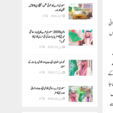
سعودی عرب کا دعوتی مشن: تبلیغ دین کا قابلِ
تقلید کارنامہ
مئی 2, 2026
0
نی
وں
وژن 2030:سعودی عرب کا پائیدار معاشی
تبدیلی کا سفر یا ریاست کی نئی سرمایہ کاری کا
تجربہ؟
اپریل 29, 2026
0
محمد بن سلمان: ایک جدید اور فلاحی ریاست کے
معمار
ار کے
اپریل 27, 2026
0
 جا
سعودی عرب: عالمی فلاحی قیادت اور انسانی
ں
ہمدردی کا سفر
اپریل 26, 2026
0
HR 28 E 7763 میں کام سے