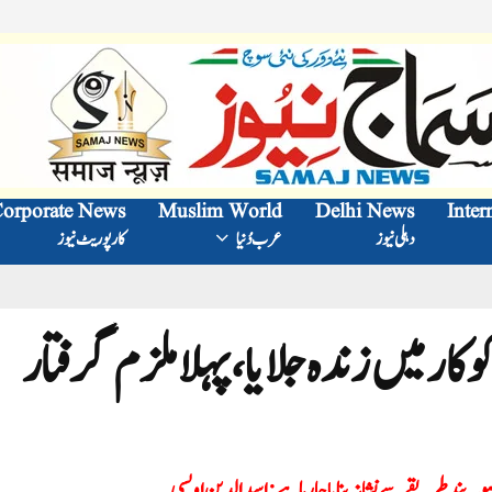
orporate News
Muslim World
Delhi News
Inter
دہلی نیوز
عرب دُنیا
کارپوریٹ نیوز
 کار میں زندہ جلایا، پہلا ملزم گرفتار
صوبہ بند طریقے سے نشانہ بنایا جارہا ہے: اسد الدین اویسی