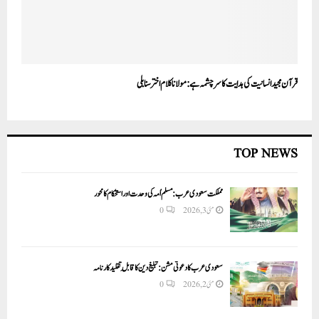
قرآن مجید انسانیت کی ہدایت کا سر چشمہ ہے: مولانا کلام اختر سنابلی
TOP NEWS
مملکت سعودی عرب: مسلم اُمہ کی وحدت اور استحکام کا محور
مئی 3, 2026
0
سعودی عرب کا دعوتی مشن: تبلیغ دین کا قابلِ تقلید کارنامہ
مئی 2, 2026
0