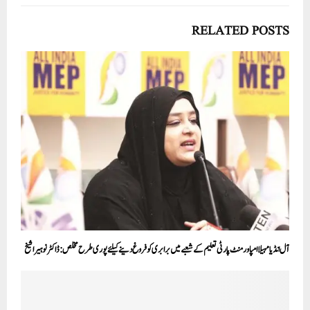
RELATED POSTS
آل انڈیا مہیلا امپاورمنٹ پارٹی تعلیم کے شعبے میں برابری کو فروغ دینے کیلئے پوری طرح مخلص: ڈاکٹر نوہیرا شیخ