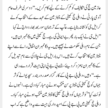
عازمین حج کی تکالیف کو کم کرنے کے لیے کام کریں۔‘‘دوسری طرف عام
آدمی پارٹی نے دہلی حج کمیٹی کے چیئرمین کے عہدے کے انتخاب کو لے
کر ایل جی کو نشانہ بنایا ہے۔ عآپ کے ترجمان سوربھ بھاردواج نے کہا
’’ایل جی نے ایک بار پھر بے ایمانی کی ہے۔ حج کمیٹی میں 6 ممبران ہیں،
جن کے نام دہلی حکومت نے بھیجے ہیں۔ یہ 6 ممبران اتفاق رائے سے اپنے
چیئرمین کا انتخاب کرتے ہیں۔ اس بار ایل جی نے چالاکی سے نام تبدیل کر
کے 6 ممبران نامزد کر دیئے، جسے بی جے پی اپنی جیت قرار دے رہی
ہے۔‘‘وہیں، دہلی بی جے پی کے کارگزار صدر وریندر سچدیوا نے کوثر
جہاں کو حج کمیٹی کی چیئرپرسن منتخب ہونے پر مبارکباد دی ہے۔ انہوں نے
ٹوئٹ کیا ’’کوثر جہاں کو دہلی حج کمیٹی کا چیئرمین منتخب ہونے پر مبارکباد۔
دہلی حج کمیٹی میں بی جے پی کے امیدوار کی جیت سے یہ واضح ہے کہ اب