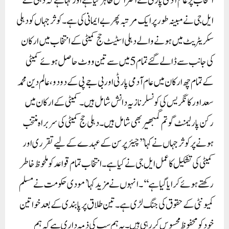
انتخاب پر عام آدمی پارٹی نے اعتراض ظاہر کیا ہے اور کہا ہے کہ دہلی کے
ایل جی نے مبینہ طور پر ایک مرتبہ پھر بے ایمانی کی ہے۔کوثر جہاں کو دہلی
سکریٹریٹ میں ہونے والے دہلی اسٹیٹ حج کمیٹی کے انتخاب میں ارکان
کی جانب سے ڈالے گئے تمام 5 میں سے تین ووٹ حاصل ہوئے کمیٹی
کے تمام چھ ارکان میں عام آدمی پارٹی اور بی جے پی کے دو دو، عالم دین محمد
سعد اور کانگریس کی کونسلر نازیہ دانش شامل ہیں۔ کمیٹی کے ارکان میں
رکن پارلیمنٹ گوتم گمبھیر بھی شامل ہیں۔دہلی حج کمیٹی کی سربراہ منتخب
ہونے پر کوثر جہاں نے کہا ’’چیئرپرسن کے عہدے کے لیے تقرری اور
کمیٹی کی تشکیل کا عمل ایل جی نے کیا ہے۔ انتخاب تمام قواعد کو ملحوظ خاطر
رکھتے ہوئے کرایا گیا ہے‘‘۔ انہوں نے مزید کہا ’مودی حکومت نے مسلم
کمیونٹی کے حقوق کی جنگ لڑی ہے۔ تین طلاق پر پابندی کے بعد خواتین
خود کو محفوظ محسوس کر رہی ہیں۔ یہ ہم سب کی ذمہ داری ہے کہ ہم