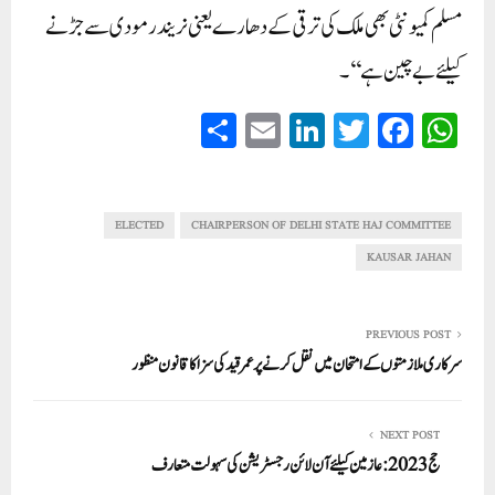
مسلم کمیونٹی بھی ملک کی ترقی کے دھارے یعنی نریندر مودی سے جڑنے
کیلئے بے چین ہے‘‘۔
S
E
Li
T
Fa
W
ha
m
nk
wi
ce
ha
re
ail
ed
tte
bo
ts
In
r
ok
A
ELECTED
CHAIRPERSON OF DELHI STATE HAJ COMMITTEE
pp
KAUSAR JAHAN
PREVIOUS POST
سرکاری ملازمتوں کے امتحان میں نقل کرنے پر عمر قید کی سزا کا قانون منظور
NEXT POST
حج2023: عازمین کیلئے آن لائن رجسٹریشن کی سہولت متعارف