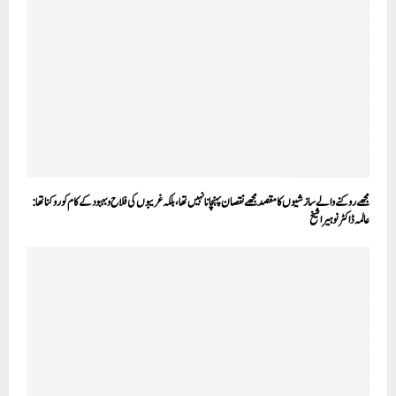
مجھے روکنے والے سازشیوں کا مقصد مجھے نقصان پہنچانا نہیں تھا، بلکہ غریبوں کی فلاح و بہبود کے کام کو روکنا تھا:
عالمہ ڈاکٹر نوہیرا شیخ