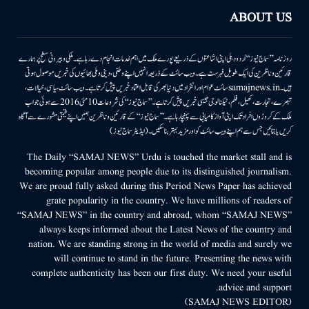
ABOUT US
روزنامہ ’’سماج نیوز‘‘ اُردو دہلی اپنی اشاعتوں کے ذریعے پورے ملک میں اہم خدمات انجام دے رہا ہے۔ ملکی وبیرونی سطح پر ہمارے
قارئین وناظرین کی ایک طویل فہرست ہے۔ ویب سائٹ کے ذریعہ انہیں اپنے وطنی، دینی وملی بھائیوں کی خبریں موصول ہوتی
ہیں۔samajnews.inسائٹ عوام اور انفراد میں دنیا بھر کی قابل اعتماد خبریں پیش کرتا ہے۔ ویب سائٹ سیاسی، خیالات،
تبصرے، تجارت، کھیل، فلم، ٹیکنالوجی جیسی خبریں پیش کرتا ہے۔ ’’سماج نیوز‘‘ کی شروعات 10مئی 2016 سے ہوئی جو اب
ملک کے کروڑوں افراد تک اپنی آواز کامیابی سے پہنچا رہا ہے۔ ’’سماج نیوز‘‘ کے قارئین وناظرین ہمیں اپنے قیمتی مشورے سے آگاہ
کریں یا بتائیں جس سے ہم اپنے ویب سائٹ کو اور مزید بہتر بناسکیں۔ (ایڈیٹر سماج نیوز)
The Daily “SAMAJ NEWS” Urdu is touched the market stall and is
becoming popular among people due to its distinguished journalism.
We are proud fully asked during this Period News Paper has achieved
grate popularity in the country. We have millions of readers of
“SAMAJ NEWS” in the country and abroad, whom “SAMAJ NEWS”
always keeps informed about the Latest News of the country and
nation. We are standing strong in the world of media and surely we
will continue to stand in the future. Presenting the news with
complete authenticity has been our first duty. We need your useful
advice and support.
(SAMAJ NEWS EDITOR)