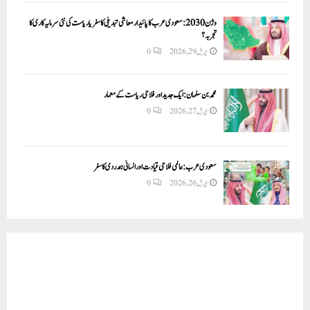
وژن 2030:سعودی عرب کا پائیدار معاشی تبدیلی کا سفر یا ریاست کی نئی سرمایہ کاری کا
تجربہ؟
اپریل 29, 2026
0
محمد بن سلمان: ایک جدید اور فلاحی ریاست کے معمار
اپریل 27, 2026
0
سعودی عرب: عالمی فلاحی قیادت اور انسانی ہمدردی کا سفر
اپریل 26, 2026
0