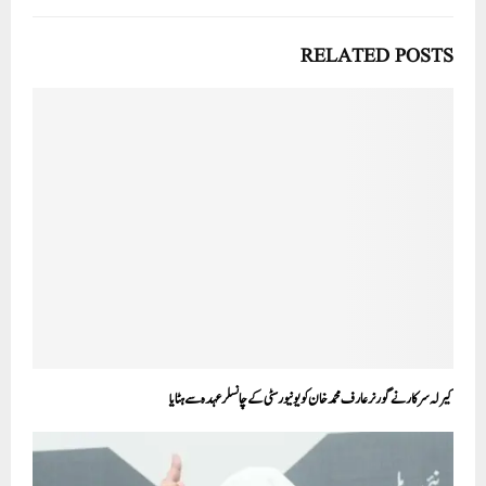
RELATED POSTS
کیرلہ سرکار نے گورنر عارف محمد خان کو یونیورسٹی کے چانسلر عہدہ سے ہٹایا