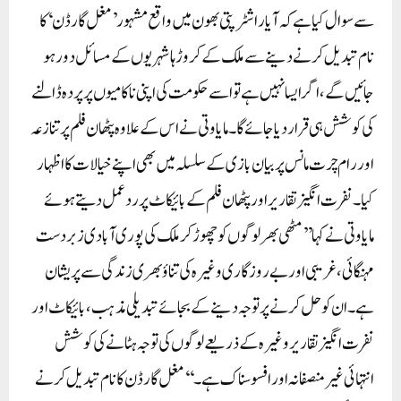
سے سوال کیا ہے کہ آیا راشٹرپتی بھون میں واقع مشہور ’مغل گارڈن‘ کا
نام تبدیل کرنے دینے سے ملک کے کروڑ ہا شہریوں کے مسائل دور ہو
جائیں گے، اگر ایسا نہیں ہے تو اسے حکومت کی اپنی ناکامیوں پر پردہ ڈالنے
کی کوشش ہی قرار دیا جائے گا۔ مایاوتی نے اس کے علاوہ پٹھان فلم پر تنازعہ
اور رام چرت مانس پر بیان بازی کے سلسلہ میں بھی اپنے خیالات کا اظہار
کیا۔نفرت انگیز تقاریر اور پٹھان فلم کے بائیکاٹ پر ردعمل دیتے ہوئے
مایاوتی نے کہا ’’مٹھی بھر لوگوں کو چھوڑ کر ملک کی پوری آبادی زبردست
مہنگائی، غریبی اور بے روزگاری وغیرہ کی تناؤ بھری زندگی سے پریشان
ہے۔ ان کو حل کرنے پر توجہ دینے کے بجائے تبدیلی مذہب، بائیکاٹ اور
نفرت انگیز تقاریر وغیرہ کے ذریعے لوگوں کی توجہ ہٹانے کی کوشش
انتہائی غیر منصفانہ اور افسوسناک ہے۔‘‘مغل گارڈن کا نام تبدیل کرنے