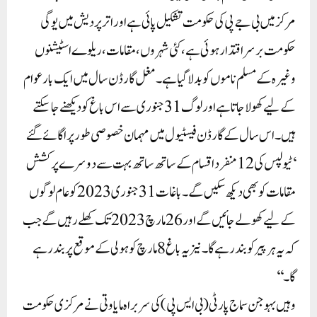
مرکز میں بی جے پی کی حکومت تشکیل پائی ہے اور اتر پردیش میں یوگی
حکومت برسراقتدار ہوئی ہے، کئی شہروں، مقامات، ریلوے اسٹیشنوں
وغیرہ کے مسلم ناموں کو بدلا گیا ہے۔مغل گارڈن سال میں ایک بار عوام
کے لیے کھولا جاتا ہے اور لوگ 31 جنوری سے اس باغ کو دیکھنے جا سکتے
ہیں۔ اس سال کے گارڈن فیسٹیول میں مہمان خصوصی طور پر اگائے گئے
‘ٹیولپس کی 12 منفرد اقسام کے ساتھ ساتھ بہت سے دوسرے پرکشش
مقامات کو بھی دیکھ سکیں گے۔ باغات 31 جنوری 2023 کو عام لوگوں
کے لیے کھولے جائیں گے اور 26 مارچ 2023 تک کھلے رہیں گے جب
کہ یہ ہر پیر کو بند رہے گا۔ نیز یہ باغ 8 مارچ کو ہولی کے موقع پر بند رہے
گا۔‘‘
وہیں بہوجن سماج پارٹی (بی ایس پی) کی سربراہ مایاوتی نے مرکزی حکومت