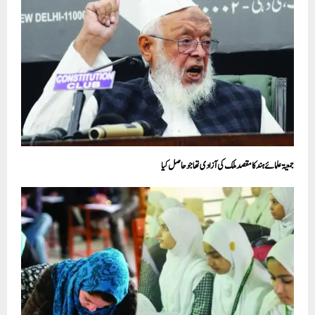
جمعیۃ علمائے ہند کا مقصد ملک کی آزادی تھا جو حاصل کیا