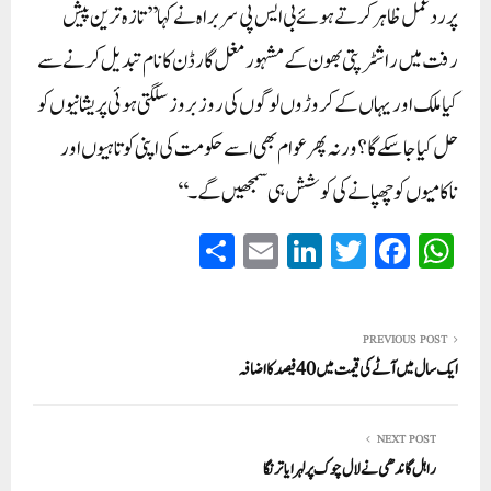
پر ردعمل ظاہر کرتے ہوئے بی ایس پی سربراہ نے کہا ’’تازہ ترین پیش
رفت میں راشٹرپتی بھون کے مشہور مغل گارڈن کا نام تبدیل کرنے سے
کیا ملک اور یہاں کے کروڑوں لوگوں کی روز بروز سلگتی ہوئی پریشانیوں کو
حل کیا جا سکے گا؟ ورنہ پھر عوام بھی اسے حکومت کی اپنی کوتاہیوں اور
ناکامیوں کو چھپانے کی کوشش ہی سمجھیں گے۔‘‘
S
E
Li
T
Fa
W
ha
m
nk
wi
ce
ha
re
ail
ed
tte
bo
ts
In
r
ok
A
PREVIOUS POST
ایک سال میں آٹے کی قیمت میں 40 فیصد کا اضافہ
pp
NEXT POST
راہل گاندھی نے لال چوک پر لہرایا ترنگا