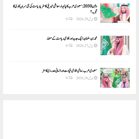
وژن 2030:سعودی عرب کا پائیدار معاشی تبدیلی کا سفر یا ریاست کی نئی سرمایہ کاری کا
تجربہ؟
اپریل 29, 2026
0
محمد بن سلمان: ایک جدید اور فلاحی ریاست کے معمار
اپریل 27, 2026
0
سعودی عرب: عالمی فلاحی قیادت اور انسانی ہمدردی کا سفر
اپریل 26, 2026
0