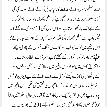
مغل گارڈن کا نام ’امرت مہوتسو‘ کے تحت بدلا گیا ہے۔ حالانکہ کئی لوگ
اسے مسلم ناموں والے مقامات کا نام تبدیل کرنے والے سلسلہ کی نئی
کڑی تصور کر رہے ہیں۔واضح رہے کہ مغل گارڈن ہر سال عام لوگوں
کے لیے ایک بار کھولا جاتا ہے اور اس سال بھی 31 جنوری سے کھلے گا۔
لیکن اب اسے مغل گارڈن کی جگہ امرت اُدیان کے نام سے جانا جائے گا۔
اس باغیچے میں لوگ ٹیولپ اور گلاب کی مختلف نسلوں کے پھول دیکھنے
پہنچتے ہیں اور لوگوں کو اس کے کھلنے کا بے صبری سے انتظار رہتا ہے۔
راشٹرپتی بھون میں موجود اس باغیچہ میں برطانوی اور مغل دونوں دور
کے باغیچوں کی جھلک دیکھنے کو ملتی ہے۔ اسے بنانے کے لیے ایڈوِن لوٹینس
نے پہلے ملک و بیرون ممالک کے باغیچوں کی تحقیق کی تھی۔ اس باغیچہ میں
پودا روپنے میں ہی تقریباً ایک سال کا وقت لگا تھا۔بہرحال، حکومتیں وقتاً
فوقتاً کئی جگہوں کا نام بدلتی رہی ہیں۔ خصوصاً 2014 کے بعد جب سے