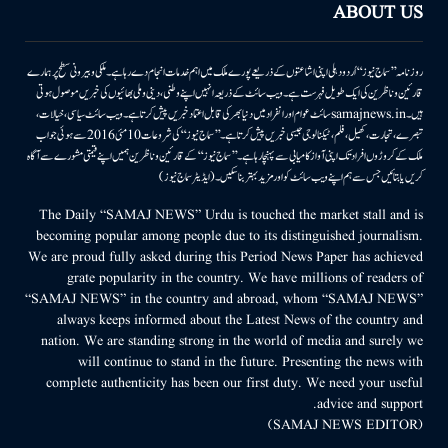
ABOUT US
روزنامہ ’’سماج نیوز‘‘ اُردو دہلی اپنی اشاعتوں کے ذریعے پورے ملک میں اہم خدمات انجام دے رہا ہے۔ ملکی وبیرونی سطح پر ہمارے
قارئین وناظرین کی ایک طویل فہرست ہے۔ ویب سائٹ کے ذریعہ انہیں اپنے وطنی، دینی وملی بھائیوں کی خبریں موصول ہوتی
ہیں۔samajnews.inسائٹ عوام اور انفراد میں دنیا بھر کی قابل اعتماد خبریں پیش کرتا ہے۔ ویب سائٹ سیاسی، خیالات،
تبصرے، تجارت، کھیل، فلم، ٹیکنالوجی جیسی خبریں پیش کرتا ہے۔ ’’سماج نیوز‘‘ کی شروعات 10مئی 2016 سے ہوئی جو اب
ملک کے کروڑوں افراد تک اپنی آواز کامیابی سے پہنچا رہا ہے۔ ’’سماج نیوز‘‘ کے قارئین وناظرین ہمیں اپنے قیمتی مشورے سے آگاہ
کریں یا بتائیں جس سے ہم اپنے ویب سائٹ کو اور مزید بہتر بناسکیں۔ (ایڈیٹر سماج نیوز)
The Daily “SAMAJ NEWS” Urdu is touched the market stall and is
becoming popular among people due to its distinguished journalism.
We are proud fully asked during this Period News Paper has achieved
grate popularity in the country. We have millions of readers of
“SAMAJ NEWS” in the country and abroad, whom “SAMAJ NEWS”
always keeps informed about the Latest News of the country and
nation. We are standing strong in the world of media and surely we
will continue to stand in the future. Presenting the news with
complete authenticity has been our first duty. We need your useful
advice and support.
(SAMAJ NEWS EDITOR)