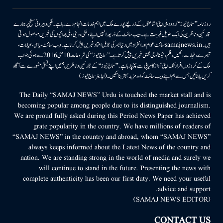
روزنامہ ’’سماج نیوز‘‘ اُردو دہلی اپنی اشاعتوں کے ذریعے پورے ملک میں اہم خدمات انجام دے رہا ہے۔ ملکی وبیرونی سطح پر ہمارے
قارئین وناظرین کی ایک طویل فہرست ہے۔ ویب سائٹ کے ذریعہ انہیں اپنے وطنی، دینی وملی بھائیوں کی خبریں موصول ہوتی
ہیں۔samajnews.inسائٹ عوام اور انفراد میں دنیا بھر کی قابل اعتماد خبریں پیش کرتا ہے۔ ویب سائٹ سیاسی، خیالات،
تبصرے، تجارت، کھیل، فلم، ٹیکنالوجی جیسی خبریں پیش کرتا ہے۔ ’’سماج نیوز‘‘ کی شروعات 10مئی 2016 سے ہوئی جو اب
ملک کے کروڑوں افراد تک اپنی آواز کامیابی سے پہنچا رہا ہے۔ ’’سماج نیوز‘‘ کے قارئین وناظرین ہمیں اپنے قیمتی مشورے سے آگاہ
کریں یا بتائیں جس سے ہم اپنے ویب سائٹ کو اور مزید بہتر بناسکیں۔ (ایڈیٹر سماج نیوز)
The Daily “SAMAJ NEWS” Urdu is touched the market stall and is
becoming popular among people due to its distinguished journalism.
We are proud fully asked during this Period News Paper has achieved
grate popularity in the country. We have millions of readers of
“SAMAJ NEWS” in the country and abroad, whom “SAMAJ NEWS”
always keeps informed about the Latest News of the country and
nation. We are standing strong in the world of media and surely we
will continue to stand in the future. Presenting the news with
complete authenticity has been our first duty. We need your useful
advice and support.
(SAMAJ NEWS EDITOR)
CONTACT US