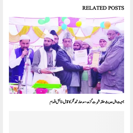
RELATED POSTS
جمعیت اہل حدیث حلقہ شہرت گڑھ، سدھارتھ نگر کا قابل ستائش اقدام