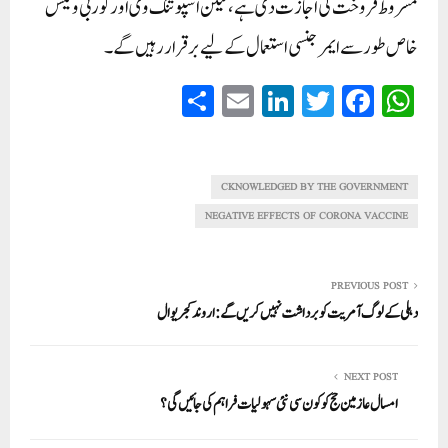
مشروط فروخت کی اجازت دی ہے، لیکن اسپوتنک وی اور کوربی ویکس
خاص طور سے ایمرجنسی استعمال کے لیے برقرار رہیں گے۔
S
E
Li
T
Fa
W
ha
m
nk
wi
ce
ha
re
ail
ed
tte
bo
ts
In
r
ok
A
CKNOWLEDGED BY THE GOVERNMENT
pp
NEGATIVE EFFECTS OF CORONA VACCINE
PREVIOUS POST
دہلی کے لوگ آمریت کو برداشت نہیں کریں گے:اروند کجریوال
NEXT POST
امسال عازمین حج کو کون سی نئی سہولیات فراہم کی جائیں گی؟