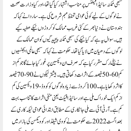
سبھی ممکنہ سائیڈ افیکٹس پر مناسب اشتہار کیا گیا تھا، اور کیا وزارت صحت
نے لوگوں کے لیے کوئی عوامی تحفظ مہم شروع کی ہے۔ ساردا نے کہا کہ
ہندوستان نے دنیا بھر کے کئی غریب ممالک کو کروڑوں ٹیکے عطیہ کیے
ہیں۔ سوال یہ ہے کہ کیا ٹیکے کی سبھی ممکنہ پیچیدگیوں کو ان ممالک کے
لوگوں کے دھیان میں لایا گیا تھا۔حکومت نے کہا کہ سبھی عالمی ایجنسیوں
نے بنچ مارک مقرر کیا ہے کہ صرف ان ویکسین پر غور کیا جائے گا جو کم از
کم 60-50 فیصد کے اثرات دکھاتی ہیں۔ بیشتر ٹیکوں نے 90-70 فیصد
کا اثر دکھایا ہے۔ 100 کروڑ سے زیادہ لوگوں کو کووڈ-19 ویکسین کی کم
از کم ایک خوراک ملی ہے اور سائیڈ افیکٹ یعنی منفی اثرات کا تناسب بہت
کم ہے۔ آر ٹی آئی سے ملی جانکاری کے مطابق ابتدائی عوامی ٹیکہ کاری کے
بعد اگست 2022 سے حکومت نے کووی شیلڈ اور کوویکسن کی بازار میں