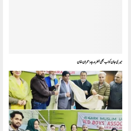
میری جان کو اب بھی خطرہ ہے:عمران خان