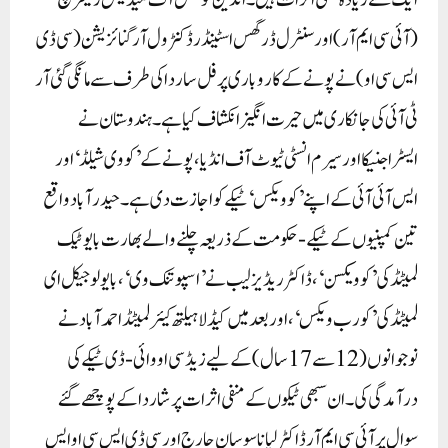
ایک سے زیادہ منفی اثرات ہیں۔ انڈین کونسل آف میڈیکل ریسرچ
(آئی سی ایم آر) اور سنٹرل ڈرگس اسٹینڈرڈ کنٹرول آرگنائزیشن (سی ڈی
ایس سی او) نے پونے کے کاروباری پرفل ساردا کی طرف سے مانگی گئی آر
ٹی آئی کی جانکاری میں حیرت انگیز انکشاف کیا ہے۔ہندوستان نے
ایسٹراجنیکا اور سیرم انسٹی ٹیوٹ آف انڈیا، پونے کے ’کووی شیلڈ‘ اور
ایس آئی آئی کے اپنے ’کو ویکس‘ ٹیکے کو اجازت دی ہے۔ حیدر آباد واقع
تین کمپنیوں کے ٹیکے- حکومت کے ذریعہ چلنے والے بھارت بایوٹیک
لمیٹڈ کی ’کوویکسن‘، ڈاکٹر ریڈیز لیب نے ’اسپوتنک وی‘، بایولوجیکل ای
لمیٹڈ کی ’کورب ویکس‘، اور بعد میں کیڈلا ہیلتھ کیئر لمیٹڈ احمد آباد نے
نوجوانوں (12 سے 17 سال) کے لیے زیڈ سی او وائی-ڈی ٹیکے کی
درآمدگی کی۔ ان سبھی ٹیکوں کے منفی اثرات پر شاردا کے پوچھے گئے
سوال پر آئی سی ایم آر ڈاکٹر لیانا سوسان جارج اور سی ڈی ایس سی او ایس