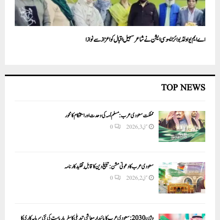
اے ایم یو اولڈ بوائز ایسوسی ایشن نے شاعر سہیل اقبال کو اعزاز سے نوازا
TOP NEWS
مملکت سعودی عرب: مسلم اُمہ کی وحدت اور استحکام کا محور
مئی 3, 2026
0
سعودی عرب کا دعوتی مشن: تبلیغ دین کا قابلِ تقلید کارنامہ
مئی 2, 2026
0
وژن 2030:سعودی عرب کا پائیدار معاشی تبدیلی کا سفر یا ریاست کی نئی سرمایہ کاری کا