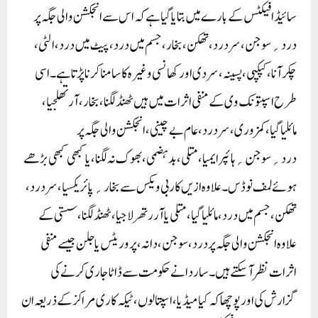
سائیڈ افیکٹس کے بارے میں بتایا گیا ہے کہ اس سے انجکشن والی جگہ پر
درد؍سوجن، سر درد، تھکن، بخار، جسم میں درد، پیٹ میں درد، الٹی،
چکر آنا، کپکپی، پسینہ، سردی اور کھانسی وغیرہ کا سامنا کرنا پڑتا ہے۔ اسی
طرح اسپتونک وی کے منفی اثرات میں ہیں ٹھنڈ لگنا، بخار، آرتھلجیا،
مائلیاگیا، کمزوری، سر درد، عام بے چینی، انجکشن والی جگہ پر
درد؍سوجن؍ہائپرایمیا، متلی، بدہضمی، بھوک نہ لگنا، یا کبھی کبھی بڑھے
ہوئے لمف نوڈس۔ علاوہ ازیں کاربی ویکس سے بخار؍پائریکسیا، سر درد،
تھکن، جسم میں درد، مائلیاگیا، متلی یا آررتھرلاجیا، ٹھنڈ لگنا، سستی کے
علاوہ انجکشن والی جگہ پر درد، سوجن، دانہ، پروریٹس یا جلن جیسے منفی
اثرات نظر آ سکتے ہیں۔ساردا نے حکومت سے ڈاٹا جاری کرنے کی
گزارش کی اور پوچھا کہ کیا میڈیا، اسپتالوں، ٹیکہ کاری مراکز کے ذریعہ ان