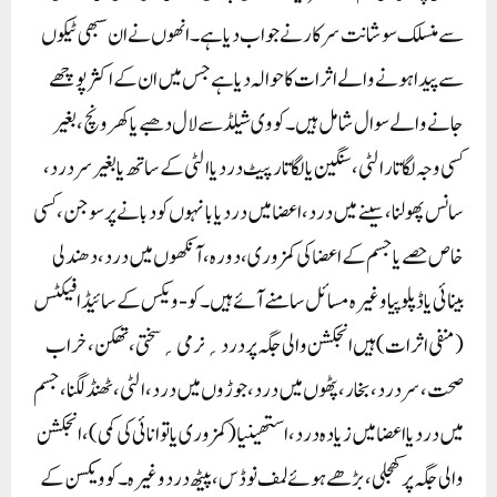
سے منسلک سوشانت سرکار نے جواب دیا ہے۔ انھوں نے ان سبھی ٹیکوں
سے پیدا ہونے والے اثرات کا حوالہ دیا ہے جس میں ان کے اکثر پوچھے
جانے والے سوال شامل ہیں۔کووی شیلڈ سے لال دھبے یا کھرونچ، بغیر
کسی وجہ لگاتار الٹی، سنگین یا لگاتار پیٹ درد یا الٹی کے ساتھ یا بغیر سر درد،
سانس پھولنا، سینے میں درد، اعضا میں درد یا بانہوں کو دبانے پر سوجن، کسی
خاص حصے یا جسم کے اعضا کی کمزوری، دورہ، آنکھوں میں درد، دھندلی
بینائی یا ڈپلوپیا وغیرہ مسائل سامنے آئے ہیں۔کو-ویکس کے سائیڈ افیکٹس
(منفی اثرات) ہیں انجکشن والی جگہ پر درد؍نرمی؍سختی، تھکن، خراب
صحت، سر درد، بخار، پٹھوں میں درد، جوڑوں میں درد، الٹی، ٹھنڈ لگنا، جسم
میں درد یا اعضا میں زیادہ درد، استھینیا (کمزوری یا توانائی کی کمی)، انجکشن
والی جگہ پر کھجلی، بڑھے ہوئے لمف نوڈس، پیٹھ درد وغیرہ۔کوویکسن کے