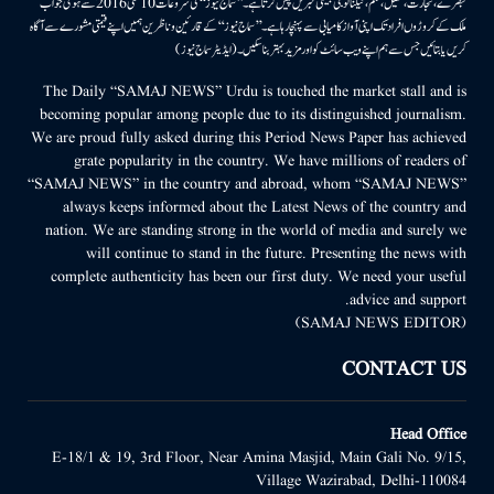
تبصرے، تجارت، کھیل، فلم، ٹیکنالوجی جیسی خبریں پیش کرتا ہے۔ ’’سماج نیوز‘‘ کی شروعات 10مئی 2016 سے ہوئی جو اب
ملک کے کروڑوں افراد تک اپنی آواز کامیابی سے پہنچا رہا ہے۔ ’’سماج نیوز‘‘ کے قارئین وناظرین ہمیں اپنے قیمتی مشورے سے آگاہ
کریں یا بتائیں جس سے ہم اپنے ویب سائٹ کو اور مزید بہتر بناسکیں۔ (ایڈیٹر سماج نیوز)
The Daily “SAMAJ NEWS” Urdu is touched the market stall and is
becoming popular among people due to its distinguished journalism.
We are proud fully asked during this Period News Paper has achieved
grate popularity in the country. We have millions of readers of
“SAMAJ NEWS” in the country and abroad, whom “SAMAJ NEWS”
always keeps informed about the Latest News of the country and
nation. We are standing strong in the world of media and surely we
will continue to stand in the future. Presenting the news with
complete authenticity has been our first duty. We need your useful
advice and support.
(SAMAJ NEWS EDITOR)
CONTACT US
Head Office
E-18/1 & 19, 3rd Floor, Near Amina Masjid, Main Gali No. 9/15,
Village Wazirabad, Delhi-110084