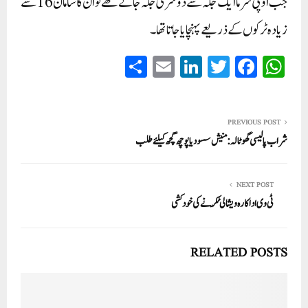
جب او پی شرما ایک جگہ سے دوسری جگہ جاتے تھے تو ان کا سامان 16 سے
زیادہ ٹرکوں کے ذریعے پہنچایا جاتا تھا۔
S
E
Li
T
Fa
W
ha
m
nk
wi
ce
ha
re
ail
ed
tte
bo
ts
In
r
ok
A
PREVIOUS POST
شراب پالیسی گھوٹالہ: منیش سسودیا پوچھ گچھ کیلئےطلب
pp
NEXT POST
ٹی وی اداکارہ ویشالی ٹکّر نے کی خودکشی
RELATED POSTS