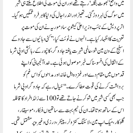
میں واقع ’بھوت بنگلہ‘ رہتے تھے اور ان کی موت کی اطلاع ملتے ہی شہر
میں سوگ کی لہر دوڑ گئی۔ تھیٹر اور اندراجال کی دنیا کا ہر فرد غمگین ہو گیا۔
اتر پردیش کے نائب وزیر اعلیٰ کیشو پرساد موریہ نے ان کی موت پر
تعزیت کا اظہار کیا ہے۔ انہوں نے ٹوئٹ کیا، ’’کئی دہائیوں سے جادو کے
اسٹیج کے ون مین شو، عالمی شہرت یافتہ جادوگر، کانپور کے رہائشی او پی شرما
کے انتقال کی افسوسناک خبر موصول ہوئی ہے۔ خدا آنجہانی کو اپنے
قدموں میں مقام دے اور غمزدہ اہل خانہ اور مداحوں کو اس غم کو
برداشت کرنے کی قوت عطا کرے۔‘‘خیال رہے کہ جادوگر او پی شرما
جب بھی کسی شہر میں شو کرنے جاتے تھے تو 100 سے زائد افراد کا قافلہ
اس کے ساتھ ہوتا تھا۔ ان کی ٹیم بہت سے ساتھیوں فنکار، موسیقار،
گلوکار، میک اپ مین، لائٹنگ کنٹرولر، پینٹر، درزی وغیرہ پر مشتمل تھی۔