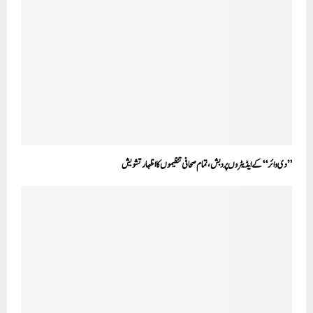
’’دی وائر‘‘ کے ایڈیٹروں پر دبش،تمام صحافی تنظیموں کا اظہار تشویش