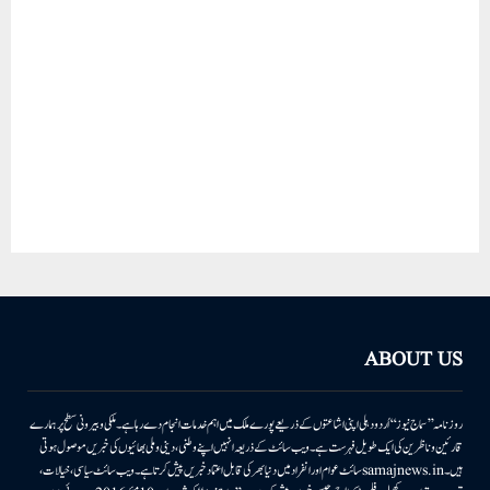
ABOUT US
روزنامہ ’’سماج نیوز‘‘ اُردو دہلی اپنی اشاعتوں کے ذریعے پورے ملک میں اہم خدمات انجام دے رہا ہے۔ ملکی وبیرونی سطح پر ہمارے
قارئین وناظرین کی ایک طویل فہرست ہے۔ ویب سائٹ کے ذریعہ انہیں اپنے وطنی، دینی وملی بھائیوں کی خبریں موصول ہوتی
ہیں۔samajnews.inسائٹ عوام اور انفراد میں دنیا بھر کی قابل اعتماد خبریں پیش کرتا ہے۔ ویب سائٹ سیاسی، خیالات،