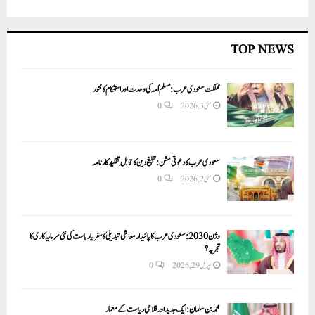
TOP NEWS
مملکت سعودی عرب: مسلم اُمہ کی وحدت اور استحکام کا محور
مئی 3, 2026
0
سعودی عرب کا دعوتی مشن: تبلیغ دین کا قابلِ تقلید کارنامہ
مئی 2, 2026
0
وژن 2030:سعودی عرب کا پائیدار معاشی تبدیلی کا سفر یا ریاست کی نئی سرمایہ کاری کا
تجربہ؟
اپریل 29, 2026
0
محمد بن سلمان: ایک جدید اور فلاحی ریاست کے معمار