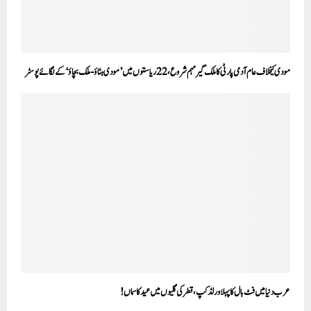
مودی کیخلاف عام آدمی پارٹی کا ملک گیر مہم شروع،22ریاستوں میں’مودی ہٹاؤ-ملک بچاؤ‘ کے لگائے پوسٹر
عرب دنیا میں فٹ بال کا پہلا ورلڈ کپ، قطر کی گلیوں میں عید کا سماں!