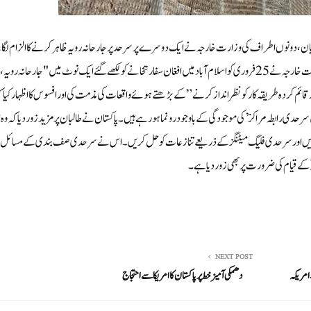
درمیان، دونوں اطراف کی وزارت خارجہ نے ایک دوسرے پر سرحد پر جارحانہ رویہ ظاہر کرنے کا الزام لگ
ہوئے احتجاجی نوٹوں کا تبادلہ کیا ہے۔ میڈیا رپورٹ کے مطابق پاکستان کی وزارت خارجہ نے 25 فروری کو اسلام آباد میں افغان سفارتخانے کو لکھے گئے ایک نوٹ میں "جارحانہ رویہ،
قائم کردہ طریقہ کار کو نظر انداز کرنے” کے بڑھتے ہوئے واقعات کی مذمت کی اور افسوس کا اظہار کیا 
 سرحدی رابطہ مراکز’ کی موجودگی کے باوجود رونما ہو رہے ہیں۔ پاکستان نے طالبان پر مزید زور دیا کہ وہ 
کریں اور سرحدی فلیگ میٹنگز کے ذریعے تنازعات کو حل کریں۔ اس نے سرحدی صف بندی کے مسائل ا
کے قیام کی ضرورت پر بھی زور دیا ہے۔
NEXT POST
امریکہ
دھمکی آمیز خط پر پاکستان کا امریکا سے احتجاج