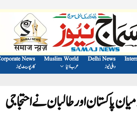
orporate News
Muslim World
Delhi News
Inter
دہلی نیوز
عرب دُنیا
کارپوریٹ نیوز
میان پاکستان اور طالبان نے احتجاجی