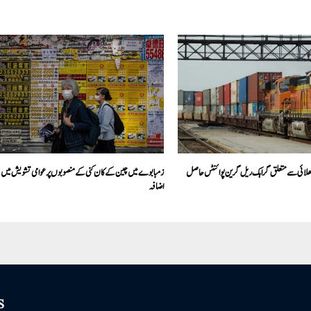
لائی سے متعلق گراہک ریل گرین پوائنٹس حاصل
زمبابوے میں چین کے کان کنی کے منصوبوں پر عوامی تشویش میں
اضافہ
S