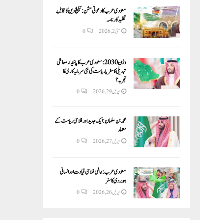
سعودی عرب کا دعوتی مشن: تبلیغ دین کا قابلِ
تقلید کارنامہ
مئی 2, 2026
0
وژن 2030:سعودی عرب کا پائیدار معاشی
تبدیلی کا سفر یا ریاست کی نئی سرمایہ کاری کا
تجربہ؟
اپریل 29, 2026
0
محمد بن سلمان: ایک جدید اور فلاحی ریاست کے
معمار
اپریل 27, 2026
0
سعودی عرب: عالمی فلاحی قیادت اور انسانی
ہمدردی کا سفر
اپریل 26, 2026
0