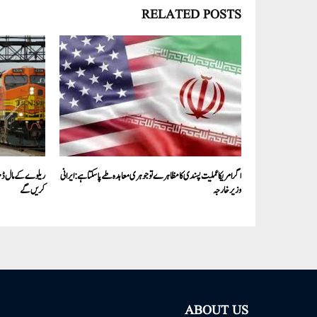
RELATED POSTS
اگرامریکاعملیت پسندی کا مظاہرے توجوہری معاہدہ طے پاسکتا ہے:ایرانی
ریلوے کے مال ڈھ
وزیرخارجہ
کریں گے
ABOUT US