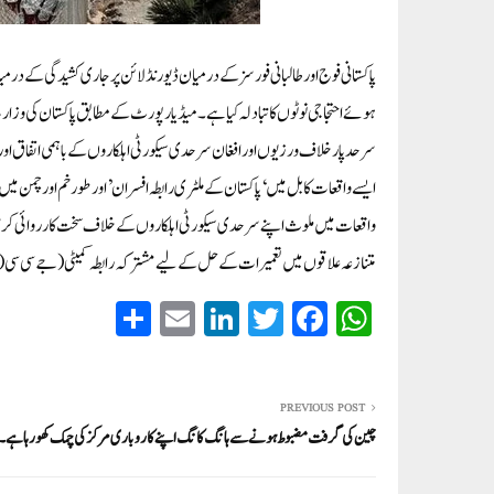
پاکستانی فوج اور طالبانی فورسز کے درمیان ڈیورنڈ لائن پر جاری کشیدگی کے 
سرحد پار خلاف ورزیوں اور افغان سرحدی سیکورٹی اہلکاروں کے باہمی اتفاق اور 
ایسے واقعات کابل میں ‘ پاکستان کے ملٹری رابطہ افسران’ اور طورخم اور چمن میں
واقعات میں ملوث اپنے سرحدی سیکورٹی اہلکاروں کے خلاف سخت کارروائی 
متنازعہ علاقوں میں تعمیرات کے حل کے لیے مشترکہ رابطہ کمیٹی (جے سی سی( 
S
E
Li
T
Fa
W
ha
m
nk
wi
ce
ha
re
ail
ed
tte
bo
ts
In
r
ok
A
PREVIOUS POST
چین کی گرفت مضبوط ہونے سےہانگ کانگ اپنے کاروباری مرکز کی چمک کھو رہا ہے۔
pp