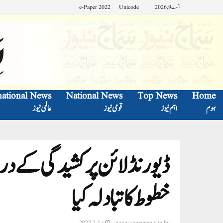
اگست 9, 2026
Unicode
e-Paper 2022
national News
National News
Top News
Home
ہوم
اہم نیوز
قومی نیوز
عالمی نیوز
ڈیورنڈ لائن پر کشیدگی کے در
خطوط کا تبادلہ کیا
by
www.samajnews.in
اپریل 2, 2022