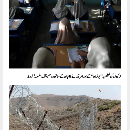
لڑکیوں کی تعلیم پر’’ یو ٹرن‘‘کے بعد امریکہ نے طالبان کے ساتھ دوحہمیٹنگ منسوخ کر دی