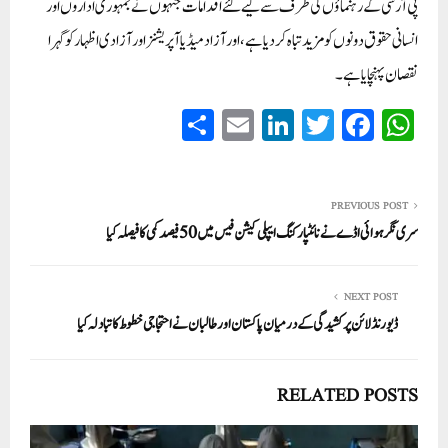
پی آر سی کے رہنماؤں کی طرف سے کیے گئے اقدامات جنہوں نے جمہوری اداروں اور
انسانی حقوق دونوں کو مزید تباہ کر دیا ہے، اور آزاد میڈیا آپریشنز اور آزادی اظہار کو گہرا
نقصان پہنچایا ہے۔
S
E
Li
T
Fa
W
ha
m
nk
wi
ce
ha
re
ail
ed
tte
bo
ts
In
r
ok
A
PREVIOUS POST
سری نگر ہوائی اڈے نے نائٹپارکنگ ایپلی کیشن فیس میں 50 فیصد کمی کا فیصلہ کیا
pp
NEXT POST
ڈیورنڈ لائن پر کشیدگی کے درمیان پاکستان اور طالبان نے احتجاجی خطوط کا تبادلہ کیا
RELATED POSTS