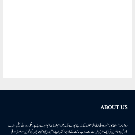
ABOUT US
روزنامہ ’’سماج نیوز‘‘ اُردو دہلی اپنی اشاعتوں کے ذریعے پورے ملک میں اہم خدمات انجام دے رہا ہے۔ ملکی وبیرونی سطح پر ہمارے
قارئین وناظرین کی ایک طویل فہرست ہے۔ ویب سائٹ کے ذریعہ انہیں اپنے وطنی، دینی وملی بھائیوں کی خبریں موصول ہوتی