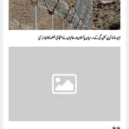
ڈیورنڈ لائن پر کشیدگی کے درمیان پاکستان اور طالبان نے احتجاجی خطوط کا تبادلہ کیا