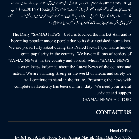
ہیں۔samajnews.inسائٹ عوام اور انفراد میں دنیا بھر کی قابل اعتماد خبریں پیش کرتا ہے۔ ویب سائٹ سیاسی، خیالات،
تبصرے، تجارت، کھیل، فلم، ٹیکنالوجی جیسی خبریں پیش کرتا ہے۔ ’’سماج نیوز‘‘ کی شروعات 10مئی 2016 سے ہوئی جو اب
ملک کے کروڑوں افراد تک اپنی آواز کامیابی سے پہنچا رہا ہے۔ ’’سماج نیوز‘‘ کے قارئین وناظرین ہمیں اپنے قیمتی مشورے سے آگاہ
کریں یا بتائیں جس سے ہم اپنے ویب سائٹ کو اور مزید بہتر بناسکیں۔ (ایڈیٹر سماج نیوز)
The Daily “SAMAJ NEWS” Urdu is touched the market stall and is
becoming popular among people due to its distinguished journalism.
We are proud fully asked during this Period News Paper has achieved
grate popularity in the country. We have millions of readers of
“SAMAJ NEWS” in the country and abroad, whom “SAMAJ NEWS”
always keeps informed about the Latest News of the country and
nation. We are standing strong in the world of media and surely we
will continue to stand in the future. Presenting the news with
complete authenticity has been our first duty. We need your useful
advice and support.
(SAMAJ NEWS EDITOR)
CONTACT US
Head Office
E-18/1 & 19, 3rd Floor, Near Amina Masjid, Main Gali No. 9/15,