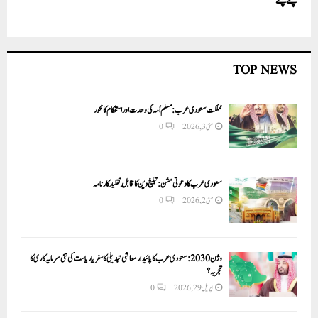
چلتے چلتے
TOP NEWS
مملکت سعودی عرب: مسلم اُمہ کی وحدت اور استحکام کا محور
مئی 3, 2026
0
سعودی عرب کا دعوتی مشن: تبلیغ دین کا قابلِ تقلید کارنامہ
مئی 2, 2026
0
وژن 2030:سعودی عرب کا پائیدار معاشی تبدیلی کا سفر یا ریاست کی نئی سرمایہ کاری کا
تجربہ؟
اپریل 29, 2026
0