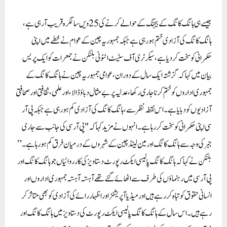
جیسے ہی ہانگ کانگ کے بیجنگ کے حوالے کرنے کی 25 ویں سالگرہ قریب آ رہی ہے،
ہانگ کانگ کی آزادی ختم ہو رہی ہے جبکہ جمہوریہ چین کے عوام نے خطے میں اپنی
حکمرانی کو سخت کر دیا ہے، سیکرٹری آف سٹیٹ انٹونی بلنکن نے جمعرات کو ایک پریس
بیان میں کہا کہ گزشتہ ایک سال کے دوران، عوامی جمہوریہ چین نے ہانگ کانگ کے
جمہوری اداروں کو ختم کرنا جاری رکھا، عدلیہ پر بے مثال دباؤ ڈالا، اور علمی، ثقافتی اور صحافتی
آزادیوں کو دبایا ہے ۔ اس نقطہ نظر سے، ہانگ کانگ کی آزادی کم ہو رہی ہے جبکہ پی آر
سی اپنی حکمرانی کو سخت کر رہا ہے۔ انہوں نے مزید کہا کہ "پی آر سی کی جانب سے جاری
جبر کی وجہ سے ہانگ کانگ اور مین لینڈ چین کے شہروں کے درمیان فرق کم ہو رہا ہے۔”
بلنکن نے کہا کہ ہانگ کانگ پالیسی ایکٹ رپورٹ دستاویز کی کارروائیاں جو ہانگ کانگ اور
پی آر سی میں رہنماؤں کی طرف سے اٹھائے گئے تھے آہستہ آہستہ جمہوری اداروں اور
انسانی حقوق کو تباہ کر رہے ہیں اور میڈیا آپریشنز اور اظہار رائے کی آزادی کو بھی متاثر کر
رہے ہیں۔ اس سال کے ہانگ کانگ پالیسی ایکٹ رپورٹ کی دستاویز میں ہانگ کانگ اور