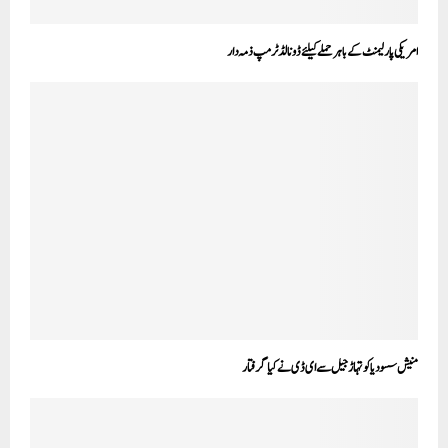
امریکی پارلیمنٹ کے باہر حملے کیلئے ڈونالڈ ٹرمپ ذمہ دار
منیش سسودیا کو تہاڑ جیل سے ای ڈ ی نے کیا گرفتار