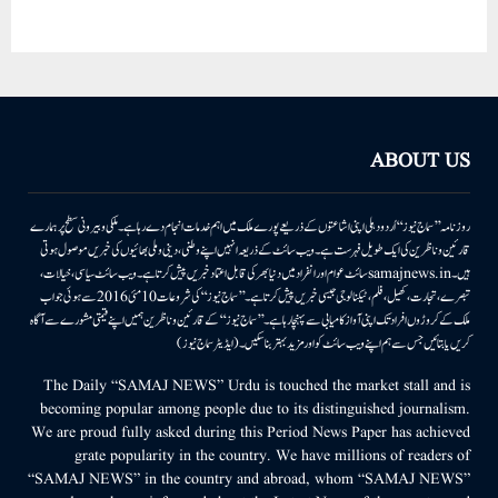
ABOUT US
روزنامہ ’’سماج نیوز‘‘ اُردو دہلی اپنی اشاعتوں کے ذریعے پورے ملک میں اہم خدمات انجام دے رہا ہے۔ ملکی وبیرونی سطح پر ہمارے
قارئین وناظرین کی ایک طویل فہرست ہے۔ ویب سائٹ کے ذریعہ انہیں اپنے وطنی، دینی وملی بھائیوں کی خبریں موصول ہوتی
ہیں۔samajnews.inسائٹ عوام اور انفراد میں دنیا بھر کی قابل اعتماد خبریں پیش کرتا ہے۔ ویب سائٹ سیاسی، خیالات،
تبصرے، تجارت، کھیل، فلم، ٹیکنالوجی جیسی خبریں پیش کرتا ہے۔ ’’سماج نیوز‘‘ کی شروعات 10مئی 2016 سے ہوئی جو اب
ملک کے کروڑوں افراد تک اپنی آواز کامیابی سے پہنچا رہا ہے۔ ’’سماج نیوز‘‘ کے قارئین وناظرین ہمیں اپنے قیمتی مشورے سے آگاہ
کریں یا بتائیں جس سے ہم اپنے ویب سائٹ کو اور مزید بہتر بناسکیں۔ (ایڈیٹر سماج نیوز)
The Daily “SAMAJ NEWS” Urdu is touched the market stall and is
becoming popular among people due to its distinguished journalism.
We are proud fully asked during this Period News Paper has achieved
grate popularity in the country. We have millions of readers of
“SAMAJ NEWS” in the country and abroad, whom “SAMAJ NEWS”