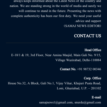
always keeps informed about the Latest News of the country and
nation. We are standing strong in the world of media and surely we
will continue to stand in the future. Presenting the news with
complete authenticity has been our first duty. We need your useful
advice and support.
(SAMAJ NEWS EDITOR)
CONTACT US
Head Office
E-18/1 & 19, 3rd Floor, Near Amina Masjid, Main Gali No. 9/15,
Village Wazirabad, Delhi-110084
Contact No.
+91 98732 00346
Corp. Office
House No.32, A Block, Gali No.1, Vijay Vihar, Khajuri Pusta Road,
Loni, Ghaziabad, U.P. – 201102
E-mail
samajnews1@gmail.com, snurdu@gmail.com