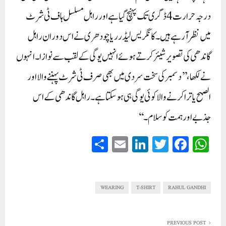
درجہ حرارت 4 ڈگری تک پہنچ گیا ہے اور راہل مسلسل ہاف ٹی شرٹ
میں نظر آ رہے ہیں۔ کانگریس لیڈر ریا چودھری نے اس دوران راہل
گاندھی کی تصویر شیئر کرتے ہوئے انہیں یوگی کے لقب سے نوازا۔ انہوں
نے لکھا، ’’دسمبر کی سخت سردی میں بھی صرف ٹی شرٹ پہننے والا اور
الصبح یاترا کرنے والا کوئی یوگی ہی ہو سکتا ہے۔ راہل گاندھی کے اس
جذبے اور ہمت کو سلام۔‘‘
S
E
Li
T
Fa
W
ha
m
nk
wi
ce
ha
re
ail
ed
tte
bo
ts
In
r
ok
A
WEARING
T-SHIRT
RAHUL GANDHI
pp
PREVIOUS POST