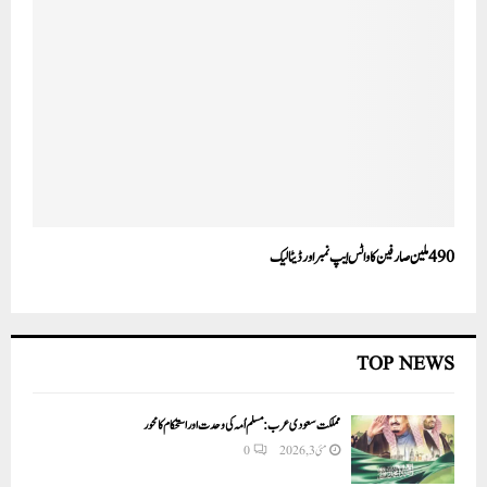
490 ملین صارفین کا واٹس ایپ نمبر اور ڈیٹا لیک
TOP NEWS
مملکت سعودی عرب: مسلم اُمہ کی وحدت اور استحکام کا محور
مئی 3, 2026
0