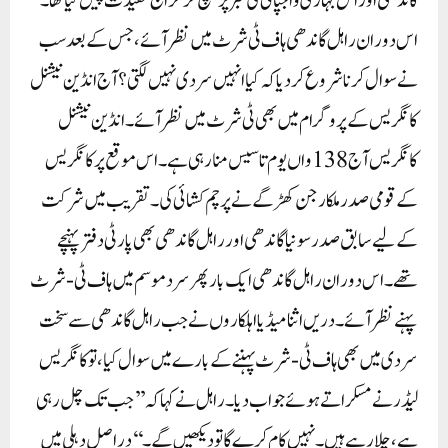
گاندھی اور اٹل بہاری واجپائی کی قبر پر پہنچ کر خراج عقیدت پیش کیا تھا۔
اس دوران راہل گاندھی ہاف ٹی شرٹ میں نظر آئے، جس کے بعد سب
نے سوال کرنا شروع کر دیا کہ کیا انہیں سردی نہیں لگتی؟ آج انڈین نیشنل
کانگریس کے پروگرام میں بھی ٹی شرٹ میں نظر آئے۔ انڈین نیشنل
کانگریس آج 138 واں یوم تاسیس منا رہی ہے۔ اس موقع پر کانگریس
کے قومی صدر ملکارجن کھڑگے نے پرچم کشائی کی۔ تقریب میں شرکت
کے لیے سابق صدر سونیا گاندھی اور راہل گاندھی بھی پارٹی دفتر پہنچے
تھے۔ اس دوران راہل گاندھی ایک بار پھر سرد موسم میں ہاف ٹی-شرٹ
پہنے نظر آئے۔ دریں اثنا میڈیا اہلکاروں نے جب راہل گاندھی سے سخت
سردی میں بھی ہاف ٹی-شرٹ پہننے کے بارے میں سوال کیا، تو کانگریس
لیڈر نے مسکراتے ہوئے جواب دیا۔ راہل نے کہا کہ ’’جب تک چل رہی
ہے، چلا رہے ہیں۔ نہیں کام کرے گا تو دیکھیں گے۔‘‘ دراصل دہلی میں