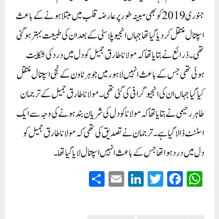
جنوری 2019 کو بھی مبینہ طور پر عارضہ قلب میں مبتلا ہونے کے باعث
اسپتال منتقل کردیا گیا تھا جہاں انجیوپلاسٹی کے بعد ان کی طبیعت بہتر ہوگئی
تھی۔ ذرائع نے بتایا تھا کہ مولانا طارق جمیل کو دل میں درد کی شکایت
ہوئی تھی جس کے باعث انہیں لاہور میں جوہر ٹاون کے نجی اسپتال منتقل
کیا گیا جہاں ان کی انجیوگرافی کی گئی تھی۔ مولانا طارق جمیل کے ترجمان
طاہر رحیمی نے بتایا تھا کہ مولانا کو دل کی شریان بند ہونے کی وجہ سے ایک
اسٹنٹ ڈالا گیا ہے۔ ترجمان نے تصدیق کی تھی کہ مولانا طارق جمیل کو
دل میں درد ہوا تھا جس کے باعث انہیں اسپتال لایا گیا تھا۔
S
E
Li
T
Fa
W
ha
m
nk
wi
ce
ha
re
ail
ed
tte
bo
ts