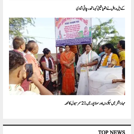
کے ایل راہل نے اتھیا شیٹی کیساتھ رچائی شادی
مہاراشٹر میں سیکڑوں اور سولا پور میں 21 سمر سیول کا تحفہ
TOP NEWS