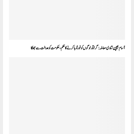
آسام بچپن شادی معاملہ: گرفتارلوگوں کو فوراً رہا کرنے کا حکم، حکومت کو عدالت سے جھٹکا