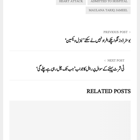
In
r
ok
A
HEART ATTACK
ADMITTED TO HOSPITAL
pp
MAULANA TARIQ JAMEEL
PREVIOUS POST
بوسٹر ڈوز لگوا چکے افراد نہیں لے سکتے ’نیزل ویکسین‘
NEXT POST
ٹی شرٹ پہننے کے سوال پر راہل کا جواب ’جب تک چل رہی ہے چلے گی‘
RELATED POSTS