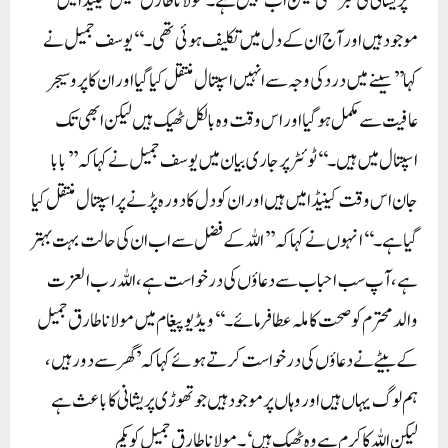
’’پریشانی کی خبر تھی لیکن اب نہیں ہے۔ مولانا طارق جمیل کینیڈا میں
موجود ہیں اور آج ان کے دل میں تکلیف ہوئی تھی۔‘‘ یوسف جمیل نے
کہا ’’سینے میں درد کی وجہ سے انہیں اسپتال منتقل کیا گیا اور ان کا پروسیجر
عافیت سے مکمل ہو گیا اور اس وقت وہ بالکل ٹھیک ہیں لیکن ابھی تک
اسپتال میں ہیں۔‘‘ ٹوئٹر پر جاری بیان میں یوسف جمیل نے کہا کہ ’’بابا
جان اس وقت کینیڈا میں ہیں اور ان کو دل کا دورہ پڑنے پر اسپتال منتقل کیا
گیا ہے۔‘‘ انہوں نے کہا کہ ’’اللہ کے فضل سے اب ان کی حالت بہت بہتر
ہے، آپ سب احباب سے دعاؤں کی درخواست ہے، اللہ رب العزت
والد محترم کو صحت کاملہ عطا فرمائے۔‘‘ ویڈیو پیغام میں مولانا طارق جمیل
کے بیٹے نے دعاؤں کی درخواست کرتے ہوئے کہا کہ ’گھر سے دور ہیں،
ہم لوگ یہاں ہیں اور وہاں پر موجود ہیں جو تھوڑی پریشانی کا باعث ہے
لیکن اللہ کا کرم ہے وہ ٹھیک ہیں‘۔مولانا طارق جمیل کو یکم