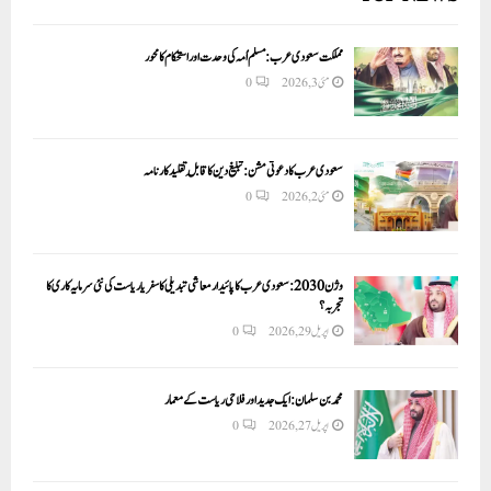
مملکت سعودی عرب: مسلم اُمہ کی وحدت اور استحکام کا محور
مئی 3, 2026
0
سعودی عرب کا دعوتی مشن: تبلیغ دین کا قابلِ تقلید کارنامہ
مئی 2, 2026
0
وژن 2030:سعودی عرب کا پائیدار معاشی تبدیلی کا سفر یا ریاست کی نئی سرمایہ کاری کا
تجربہ؟
اپریل 29, 2026
0
محمد بن سلمان: ایک جدید اور فلاحی ریاست کے معمار
اپریل 27, 2026
0