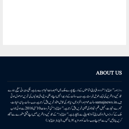
ABOUT US
روزنامہ ’’سماج نیوز‘‘ اُردو دہلی اپنی اشاعتوں کے ذریعے پورے ملک میں اہم خدمات انجام دے رہا ہے۔ ملکی وبیرونی سطح پر ہمارے
قارئین وناظرین کی ایک طویل فہرست ہے۔ ویب سائٹ کے ذریعہ انہیں اپنے وطنی، دینی وملی بھائیوں کی خبریں موصول ہوتی
ہیں۔samajnews.inسائٹ عوام اور انفراد میں دنیا بھر کی قابل اعتماد خبریں پیش کرتا ہے۔ ویب سائٹ سیاسی، خیالات،
تبصرے، تجارت، کھیل، فلم، ٹیکنالوجی جیسی خبریں پیش کرتا ہے۔ ’’سماج نیوز‘‘ کی شروعات 10مئی 2016 سے ہوئی جو اب
ملک کے کروڑوں افراد تک اپنی آواز کامیابی سے پہنچا رہا ہے۔ ’’سماج نیوز‘‘ کے قارئین وناظرین ہمیں اپنے قیمتی مشورے سے آگاہ
کریں یا بتائیں جس سے ہم اپنے ویب سائٹ کو اور مزید بہتر بناسکیں۔ (ایڈیٹر سماج نیوز)