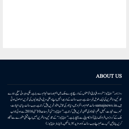
ABOUT US
روزنامہ ’’سماج نیوز‘‘ اُردو دہلی اپنی اشاعتوں کے ذریعے پورے ملک میں اہم خدمات انجام دے رہا ہے۔ ملکی وبیرونی سطح پر ہمارے
قارئین وناظرین کی ایک طویل فہرست ہے۔ ویب سائٹ کے ذریعہ انہیں اپنے وطنی، دینی وملی بھائیوں کی خبریں موصول ہوتی
ہیں۔samajnews.inسائٹ عوام اور انفراد میں دنیا بھر کی قابل اعتماد خبریں پیش کرتا ہے۔ ویب سائٹ سیاسی، خیالات،
تبصرے، تجارت، کھیل، فلم، ٹیکنالوجی جیسی خبریں پیش کرتا ہے۔ ’’سماج نیوز‘‘ کی شروعات 10مئی 2016 سے ہوئی جو اب
ملک کے کروڑوں افراد تک اپنی آواز کامیابی سے پہنچا رہا ہے۔ ’’سماج نیوز‘‘ کے قارئین وناظرین ہمیں اپنے قیمتی مشورے سے آگاہ
کریں یا بتائیں جس سے ہم اپنے ویب سائٹ کو اور مزید بہتر بناسکیں۔ (ایڈیٹر سماج نیوز)