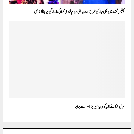
چھتیس گڑھ میں بھی بہار کی طرح ذات پر مبنی مردم شماری کرائی جائے گی:پرینکا گاندھی
سری لنکا نے انڈیا کو ہرایا، سیریز1-1 سے برابر