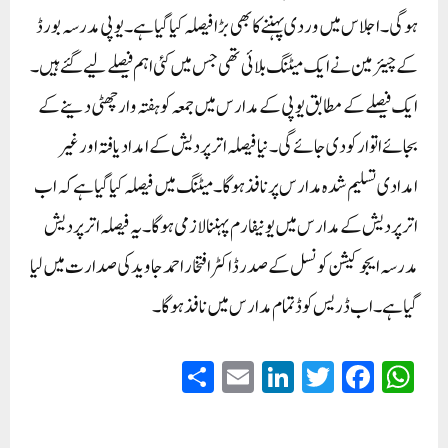
ہوگی۔ اجلاس میں وردی پہننے کا بھی بڑا فیصلہ کیا گیا ہے۔ یوپی مدرسہ بورڈ
کے چیئرمین نے ایک میٹنگ بلائی تھی جس میں کئی اہم فیصلے لیے گئے ہیں۔
ایک فیصلے کے مطابق یوپی کے مدارس میں جمعہ کو ہفتہ وار چھٹی دینے کے
بجائے اتوار کو دی جائے گی۔ نیا فیصلہ اتر پردیش کے امداد یافتہ اور غیر
امدادی تسلیم شدہ مدارس پر نافذ ہوگا۔ میٹنگ میں فیصلہ کیا گیا ہے کہ اب
اترپردیش کے مدارس میں یونیفارم پہننا لازمی ہوگا۔ یہ فیصلہ اترپردیش
مدرسہ ایجوکیشن کونسل کے صدر ڈاکٹر افتخار احمد جاوید
کی صدارت میں لیا
گیا ہے۔ اب ڈریس کوڈ تمام مدارس میں نافذ ہوگا۔
S
E
Li
T
Fa
W
ha
m
nk
wi
ce
ha
re
ail
ed
tte
bo
ts