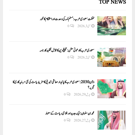
TOP NEWS
مملکت سعودی عرب: مسلم اُمہ کی وحدت اور استحکام کا محور
مئی 3, 2026
0
سعودی عرب کا دعوتی مشن: تبلیغ دین کا قابلِ تقلید کارنامہ
مئی 2, 2026
0
وژن 2030:سعودی عرب کا پائیدار معاشی تبدیلی کا سفر یا ریاست کی نئی سرمایہ کاری کا
تجربہ؟
اپریل 29, 2026
0
محمد بن سلمان: ایک جدید اور فلاحی ریاست کے معمار
اپریل 27, 2026
0