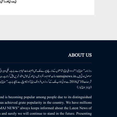
کی مدد کی اور راحتی
ABOUT US
روزنامہ ’’سماج نیوز‘‘ اُردو دہلی اپنی اشاعتوں کے ذریعے پورے ملک میں اہم خدمات انجام دے رہا ہے۔ ملکی وبیر
موصول ہوتی ہیں۔samajnews.inسائٹ عوام اور انفراد میں دنیا بھر کی قابل اعتماد خ
شروعات 10مئی 2016 سے ہوئی جو اب ملک کے کروڑوں افراد تک اپنی آواز کامیابی سے پہنچا رہا ہے
(ایڈیٹر سماج نیوز)
d is becoming popular among people due to its distinguished
as achieved grate popularity in the country. We have millions
MAJ NEWS” always keeps informed about the Latest News of
 and surely we will continue to stand in the future. Presenting