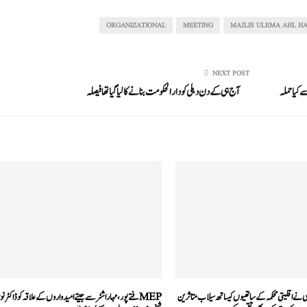
ORGANIZATIONAL
MEETING
MAJLIS ULEMA AHL H
NEXT POST
 کیا حملہ
آج ہی کے دن دہلی کو دارالحکومت بنانے کا لیا گیا تھا فیصلہ
نے اقلیتی محکمہ کے ساتھیوں کیساتھ سیلاب متاثرین
MEPفتے پور، مہاراشٹر سے جیتے امیدواروں کے علاقہ کوڈاکٹر نو