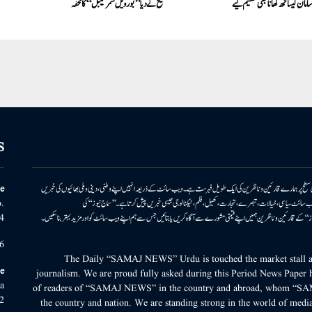
 سامان کیساتھ کھانا بھی تقسیم کیے
شیخ نے دیا ’’بور ویل سمر سیبل‘‘ کا تحفہ
S
ونی سطح پر ہمارے قارئین وناظرین کی ایک طویل فہرست ہے۔ ویب سائٹ کے ذریعہ انہیں اپنے وطنی، دینی وملی بھائیوں کی خبریں
e
بریں پیش کرتا ہے۔ ویب سائٹ سیاسی، خیالات، تبصرے، تجارت، کھیل، فلم، ٹیکنالوجی جیسی خبریں پیش کرتا ہے۔ ’’سماج نیوز‘‘ کی
.
۔ ’’سماج نیوز‘‘ کے قارئین وناظرین ہمیں اپنے قیمتی مشورے سے آگاہ کریں یا بتائیں جس سے ہم اپنے ویب سائٹ کو اور مزید بہتر بناسکیں۔
4
6
The Daily “SAMAJ NEWS” Urdu is touched the market stall an
e
journalism. We are proud fully asked during this Period News Paper h
a
of readers of “SAMAJ NEWS” in the country and abroad, whom “SA
2
the country and nation. We are standing strong in the world of media