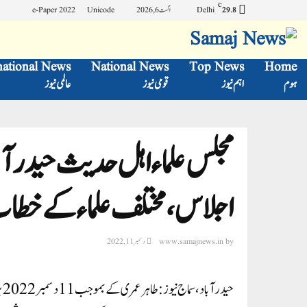
C
Delhi
اگست 6, 2026
Unicode
e-Paper 2022
29.8
national News
National News
Top News
Home
ہوم
اہم نیوز
قومی نیوز
عالمی نیوز
مجلس علماء اہل حدیث حیدرآباد و
اجلاس، مختلف علماء کے خطا
by
www.samajnews.in
دسمبر 11, 2022
حی