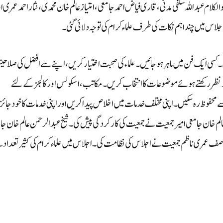
لام عبد اللہ سلفی مدنی، قاری فیاض احمد جامعی، امتیاز عالم خان محمدی، نثار احمد عمری ا
لاس میں چنداہم نکات کی طرف علماء کرام کی توجہ دلائی گئی۔
۔کسی ایک فن میں ماہر ہوجائیں۔ علماء کی صحبت اختیار کریں، اپنے سے افضل کی صلاحی
ر نظر رکھتے ہوئے موضوعات کا انتخاب کریں۔ مکاتب، اسکولس اور کالجز کے لئے
 محفوظ رہ سکیں۔ اپنی مختلف خدمات میں اخلاص پیدا کریں اور اپنی خدمات کا خود جائز
لم خان جامعی امیر جمعیت نے جمعیت کی کارکردگی پیش کی۔ شیخ عبدالرحمن عالم خان جا
د آصف عمری ناظم جمعیت نے اجلاس کی نظامت کی۔ اجلاس میں علماء کرام کی کثیر تعداد 