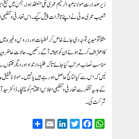
زیر صدارت مولانا عبدالرحیم عمری مکی منعقد ہوا۔ جس میں شیخ ابو الک
شعیب عمری مدنی نے اپنے تاثرات پیش کیے۔ اس تعارفی وتنظیمی اج
مثلاً توحید پر توجہ دی جائے خاص کر خطبات اور دروس وغیرہ میں
کا اعتراف کرتے ہوئے ان کو ہمیشہ آگے رکھیں۔ حالات حاضرہ پ
مناسب نصاب مرتب کیا جائے تاکہ طلباء ارتداد اور دیگر فتنوں سے
لیں کہ اس سے کیا نتائج حاصل ہورہے ہیں یانہیں۔ مولانا شفیق عا
کے ہدیہ تشکر سے تعارفی وتنظیمی اجلاس اختتام کو پہنچا۔ ڈاکٹر سی
شرکت کی۔
S
E
Li
T
Fa
W
ha
m
nk
wi
ce
ha