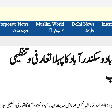
orporate News
Muslim World
Delhi News
Inter
دہلی نیوز
عرب دُنیا
کارپوریٹ نیوز
 سکندر آباد کا پہلا تعارفی و تنظیمی
ب
درآباد، سماج نیوز: طاہر عمری کے بموجب 11دسمبر 2022 بروز اتوار بعد نماز ظہر مجلس علماء اہل حدیث حیدرآباد و سکندر آباد کا تعارفی و تنظیمی ا