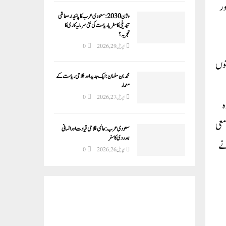
ور
وژن 2030:سعودی عرب کا پائیدار معاشی
تبدیلی کا سفر یا ریاست کی نئی سرمایہ کاری کا
تجربہ؟
اپریل 29, 2026
0
توں
محمد بن سلمان: ایک جدید اور فلاحی ریاست کے
معمار
اپریل 27, 2026
0
ہ
معی
سعودی عرب: عالمی فلاحی قیادت اور انسانی
ہمدردی کا سفر
نے
اپریل 26, 2026
0