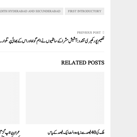
re
ail
ed
tte
bo
ts
In
r
ok
A
ADITH HYDERABAD AND SECUNDERABAD
FIRST INTRODUCTORY
pp
PREVIOUS POST
لکھیم پور کھیری تشدد: آشیش مشرا کے ساتھیوں نے اہم گواہ اور اس کے بھائی پر تلوار سے
RELATED POSTS
ملک کی 40 فیصد سے زیادہ دولت ایک فیصد کے پاس
عمران پرتاپ گڑھی 