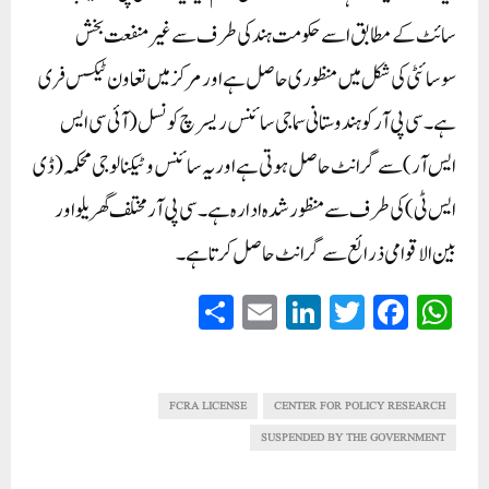
سائٹ کے مطابق اسے حکومت ہند کی طرف سے غیر منفعت بخش
سوسائٹی کی شکل میں منظوری حاصل ہے اور مرکز میں تعاون ٹیکس فری
ہے۔ سی پی آر کو ہندوستانی سماجی سائنس ریسرچ کونسل (آئی سی ایس
ایس آر) سے گرانٹ حاصل ہوتی ہے اور یہ سائنس و ٹیکنالوجی محکمہ (ڈی
ایس ٹی) کی طرف سے منظور شدہ ادارہ ہے۔ سی پی آر مختلف گھریلو اور
بین الاقوامی ذرائع سے گرانٹ حاصل کرتا ہے۔
S
E
Li
T
Fa
W
ha
m
nk
wi
ce
ha
re
ail
ed
tte
bo
ts
In
r
ok
A
FCRA LICENSE
CENTER FOR POLICY RESEARCH
pp
SUSPENDED BY THE GOVERNMENT