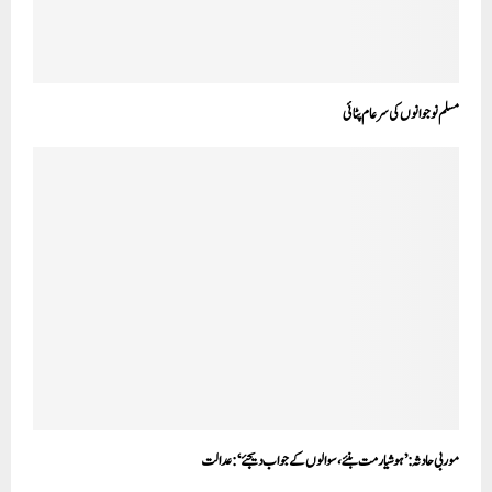
مسلم نوجوانوں کی سرعام پٹائی
موربی حادثہ:’ہوشیار مت بنئے، سوالوں کے جواب دیجئے‘:عدالت