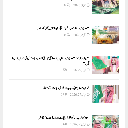
مئی 3, 2026
0
سعودی عرب کا دعوتی مشن: تبلیغ دین کا قابلِ تقلید کارنامہ
مئی 2, 2026
0
وژن 2030:سعودی عرب کا پائیدار معاشی تبدیلی کا سفر یا ریاست کی نئی سرمایہ کاری کا
تجربہ؟
اپریل 29, 2026
0
محمد بن سلمان: ایک جدید اور فلاحی ریاست کے معمار
اپریل 27, 2026
0
سعودی عرب: عالمی فلاحی قیادت اور انسانی ہمدردی کا سفر
اپریل 26, 2026
0