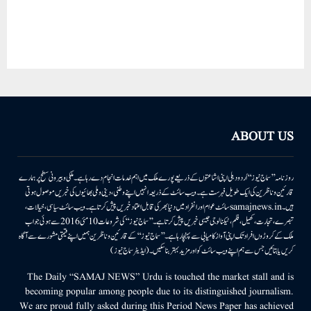
ABOUT US
روزنامہ ’’سماج نیوز‘‘ اُردو دہلی اپنی اشاعتوں کے ذریعے پورے ملک میں اہم خدمات انجام دے رہا ہے۔ ملکی وبیرونی سطح پر ہمارے
قارئین وناظرین کی ایک طویل فہرست ہے۔ ویب سائٹ کے ذریعہ انہیں اپنے وطنی، دینی وملی بھائیوں کی خبریں موصول ہوتی
ہیں۔samajnews.inسائٹ عوام اور انفراد میں دنیا بھر کی قابل اعتماد خبریں پیش کرتا ہے۔ ویب سائٹ سیاسی، خیالات،
تبصرے، تجارت، کھیل، فلم، ٹیکنالوجی جیسی خبریں پیش کرتا ہے۔ ’’سماج نیوز‘‘ کی شروعات 10مئی 2016 سے ہوئی جو اب
ملک کے کروڑوں افراد تک اپنی آواز کامیابی سے پہنچا رہا ہے۔ ’’سماج نیوز‘‘ کے قارئین وناظرین ہمیں اپنے قیمتی مشورے سے آگاہ
کریں یا بتائیں جس سے ہم اپنے ویب سائٹ کو اور مزید بہتر بناسکیں۔ (ایڈیٹر سماج نیوز)
The Daily “SAMAJ NEWS” Urdu is touched the market stall and is
becoming popular among people due to its distinguished journalism.
We are proud fully asked during this Period News Paper has achieved