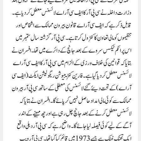
محکمہ کی طرف سے سی پی آر احاطہ میں سروے کیے جانے کے مہینوں بعد
وزارت داخلہ نے سی پی آر کا ایف سی آر اے لائسنس معطل کر دیا ہے۔
قابل ذکر ہے کہ ایف سی آر اے قانون بیرون ممالک سے اشخاص اور
تنظیموں کو مالی تعاون کا کنٹرول کرتا ہے۔ سی پی آر گزشتہ سال ستمبر میں
اس پر انکم ٹیکس سروے کے بعد جانچ کے دائرے میں تھا۔ افسران نے
بتایا کہ قوانین کی خلاف ورزی کے الزام میں سی پی آر کا ایف سی آر اے
لائسنس معطل کر دیا گیا ہے۔فارین کنٹریبیوشن ریگولیشن ایکٹ (ایف سی
آر اے) کے تحت دیئے گئے لائسنس کی معطلی کے ساتھ سی پی آر بیرون
ممالک سے کوئی مالی امداد حاصل نہیں کر پائے گا۔ افسران نے بتایا کہ
لائسنس معطل کرنے کے بعد جانچ چل رہی ہے اور چھ مہینے کے اندر
آگے کے لیے کوئی فیصلہ لیا جائے گا۔واضح رہے کہ سی پی آر دہلی واقع
ایک تھنک ٹینک ہے جسے 1973 میں قائم کیا گیا تھا۔ سی پی آر ویب