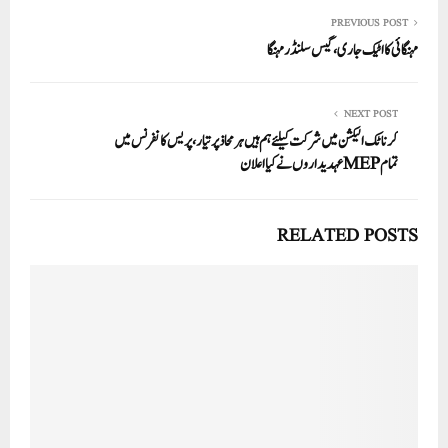
PREVIOUS POST
مہنگائی کا اٹیک جاری، گیس سلنڈر مہنگا
NEXT POST
کرناٹک الیکشن میں شرکت کیلئے ہم ہیں ہر محاذ پر تیار، پریس کانفرنس میں
تمام MEPعہدیداروں نے کیا اعلان
RELATED POSTS