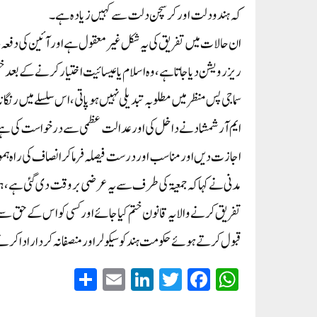
کہ ہندو دلت اور کرسچن دلت سے کہیں زیادہ ہے۔
ریزرویشن دیا جاتا ہے ، وہ اسلام یا عیسائیت اختیار کرنے کے بعد 
سماجی پس منظر میں مطلوبہ تبدیلی نہیں ہوپاتی ، اس سلسلے میں رن
اجازت دیں اور مناسب اور درست فیصلہ فرما کر انصاف کی راہ ہموا
مدنی نے کہا کہ جمعیۃ کی طرف سے یہ عرضی بروقت دی گئی ہے، ہ
تفریق کرنے والا یہ قانون ختم کیا جائے اور کسی کو اس کے حق 
قبول کرتے ہوئے حکومت ہند کو سیکولر اورمنصفانہ کردار ادا کرن
S
E
Li
T
Fa
W
ha
m
nk
wi
ce
ha