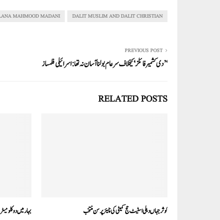
re
ail
ed
tte
bo
ts
In
r
ok
A
LANA MAHMOOD MADANI
DALIT MUSLIM AND DALIT CHRISTIAN
pp
PREVIOUS POST
‘’دی کشمیر فائلز‘ کیخلاف سرعام بولنا آسان نہ تھا: اسرائیلی فلمساز
RELATED POSTS
کوثر جہاں دہلی اسٹیٹ حج کمیٹی کی چیئرپرسن منتخب
بہار میں دو کلومی