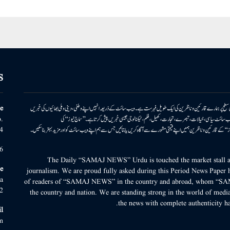
S
ونی سطح پر ہمارے قارئین وناظرین کی ایک طویل فہرست ہے۔ ویب سائٹ کے ذریعہ انہیں اپنے وطنی، دینی وملی بھائیوں کی خبریں
e
بریں پیش کرتا ہے۔ ویب سائٹ سیاسی، خیالات، تبصرے، تجارت، کھیل، فلم، ٹیکنالوجی جیسی خبریں پیش کرتا ہے۔ ’’سماج نیوز‘‘ کی
.
۔ ’’سماج نیوز‘‘ کے قارئین وناظرین ہمیں اپنے قیمتی مشورے سے آگاہ کریں یا بتائیں جس سے ہم اپنے ویب سائٹ کو اور مزید بہتر بناسکیں۔
4
6
The Daily “SAMAJ NEWS” Urdu is touched the market stall an
e
journalism. We are proud fully asked during this Period News Paper h
a
of readers of “SAMAJ NEWS” in the country and abroad, whom “SA
2
the country and nation. We are standing strong in the world of media
the news with complete authenticity ha
l
m