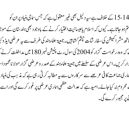
ان حالات میں تفریق کی یہ شکل غیر معقول ہے اور آئین کی دفعہ 14، 15 کے خلاف ہے، یہ دلیل بھی غیر معقول ہے کہ جس سماجی بنیاد پر ان کو
ختم ہو جاتا ہے۔ کیوں کہ اسلام یا عیسائیت اختیار کرنے کے باوجود بھی ہندستان کے موج
گاناتھ مشرا کمیشن کی سفارشات چشم کشا ہیں ۔جمعیۃ علماء ہند کی طرف سے یہ عرضی ایڈو
ایم آرشمشاد نے داخل کی اور عدالت عظمی سے درخواست کی ہے کہ وہ درخواست گزار کو 2004 کی سول رٹ پٹیشن نمبر 180 میں مدا
ر کریں۔اس عرضی کے سلسلے میں جمعیۃ علماء ہند کے صدر و عرضی گزار مولانا محمود ا
ماری جماعت کافی عرصے سے سرکاروں سے یہ مطالبہ کرتی رہی ہے کہ مذہب کی بنیاد پ
سے محروم نہ کیا جائے۔ امید ہے کہ عدالت عظمی ہماری عرضی پر غور کرے گی اور اسے
ے پر مجبور کرے گی۔