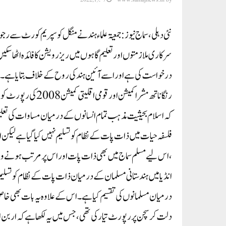
نئی دہلی، سماج نیوز: جمعیۃ علماء ہند نے منگل کو سپریم کورٹ سے 
درخواست کی ہے اور اسے آئین ہند کی روح کے خلاف بتایا ہے۔جمعی
رنگاناتھ مشرا کمیشن
کہ اسلام بحیثیت مذہب تمام انسانوں کے درمیان مساوات کی تعلیم 
فلسفہ حیات میں ذات پات کے نظام کو تسلیم نہیں کیا گیا ہے لیکن 
،اس لیے مسلم سماج میں بھی ذات پات اور اس پر مرتب ہونے وال