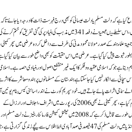
رجوع کیا ہے کہ دلت مسلم یا دلت عیسائی کو بھی درج فہرست ذات کا درجہ دیا جائے تاکہ 
سرکاری ملازمتوں اور تعلیم گاہوں میں ریزرویشن کا فائدہ اٹھا سکیں، اس سلسلے میںجمعیۃ نے دفعہ341 میں مذہب کی بنیاد پر کی گئی تفریق کو ختم کرنے 
ۃ علماء ہند کے صدر مولانا محمود مدنی کی طرف سے داخل کردہ عرضی میں سچر کمیٹی ،
 اور قومی اقلیتی کمیشن 2008 کی رپورٹ کو بطورثبوت پیش کیا گیا ہے ۔عرضی میں اس حقیقت کو بھی واضح طور سے بیان کیا گیا ہ
دیتا ہے جو کہ اسلامی عقیدہ و فکر کا ایک غیر منقطع اصول اور بنیادی حصہ ہے۔اسلامی
اس سچائی سے انکار نہیں کیا جاسکتا ہے ہندستان کے مسلمانوں پر ہندو معاشرے کا اثر ہ
ے سماجی اثرات پائے جاتے ہیں۔خود سپریم کورٹ نے اندرا ساہنی کیس بنام یونین 
انڈیا میں ہندستانی مسلمان کے درمیا ن ذات پات کے نظام کو تسلیم کیا ہے ،سچر کمیٹی نے بھی 2006 کی رپورٹ میں اشراف، اجلاف اور ارزال کے
درمیان مسلمانوں کی تقسیم کیا ہے۔ اس کے علاوہ یہ بات بھی خاص طور سے قابل ذکر ہے کہ 2008 میں نیشنل کمیشن فار مائناریٹیزنے دلت مسلم اور
دلت کرسچن پر رپورٹ تیارکی تھی ، جس میں یہ لکھا ہے کہ اربن انڈیا میں دلت مسلم کی 47 فیصد فی صد آبادی خط افلاس سے نیچے زندگی گزارتی ہے،