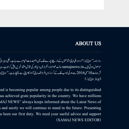
ABOUT US
روزنامہ ’’سماج نیوز‘‘ اُردو دہلی اپنی اشاعتوں کے ذریعے پورے ملک میں اہم خدمات انجام دے رہا ہے۔ ملکی وبیر
موصول ہوتی ہیں۔samajnews.inسائٹ عوام اور انفراد میں دنیا بھر کی قابل اعتماد خ
شروعات 10مئی 2016 سے ہوئی جو اب ملک کے کروڑوں افراد تک اپنی آواز کامیابی سے پہنچا رہا ہے
(ایڈیٹر سماج نیوز)
d is becoming popular among people due to its distinguished
as achieved grate popularity in the country. We have millions
MAJ NEWS” always keeps informed about the Latest News of
 and surely we will continue to stand in the future. Presenting
s been our first duty. We need your useful advice and support.
(SAMAJ NEWS EDITOR)