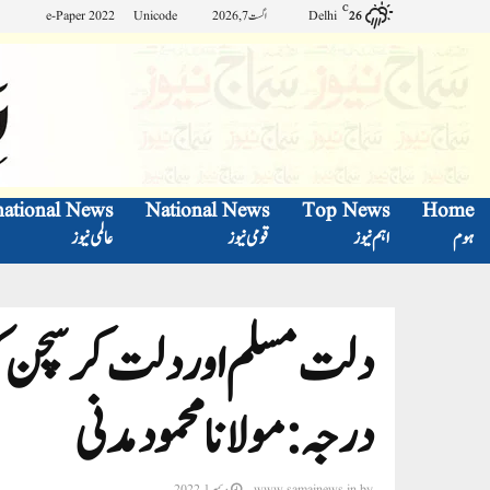
C
Delhi
اگست 7, 2026
Unicode
e-Paper 2022
26
national News
National News
Top News
Home
ہوم
اہم نیوز
قومی نیوز
عالمی نیوز
دلت مسلم اور دلت کرسچن ک
درجہ: مولانا محمود مدنی
by
www.samajnews.in
دسمبر 1, 2022