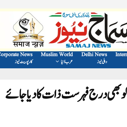
orporate News
Muslim World
Delhi News
Inter
دہلی نیوز
عرب دُنیا
کارپوریٹ نیوز
و بھی درج فہرست ذات کادیا جائے