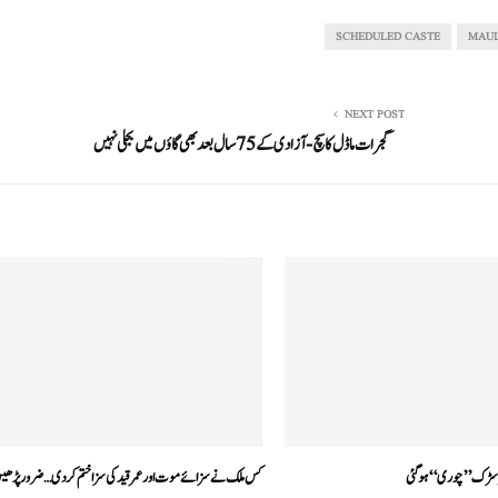
SCHEDULED CASTE
MAU
NEXT POST
گجرات ماڈل کا سچ- آزادی کے 75 سال بعد بھی گاؤں میں بجلی نہیں
ٹر سڑک ’’چوری‘‘ ہوگئی
کس ملک نے سزائے موت اور عمر قید کی سزا ختم کردی…ضرور پڑھی