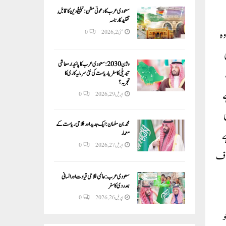
سعودی عرب کا دعوتی مشن: تبلیغ دین کا قابلِ
تقلید کارنامہ
وہ
مئی 2, 2026
0
کی
وژن 2030:سعودی عرب کا پائیدار معاشی
تبدیلی کا سفر یا ریاست کی نئی سرمایہ کاری کا
تجربہ؟
ے
اپریل 29, 2026
0
محمد بن سلمان: ایک جدید اور فلاحی ریاست کے
ے
معمار
اپریل 27, 2026
0
آف
سعودی عرب: عالمی فلاحی قیادت اور انسانی
ہمدردی کا سفر
اپریل 26, 2026
0
 جو