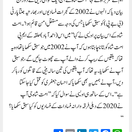
ایم کے سربراہ نے کہا’’امت شاہ نے آج ایک عوامی ریلی کے دوران
بیان دیا کہ انہوں نے 2002 کے گجرات فسادیوں اور بھارتیہ جنتا پارٹی
(بی جے پی) کو سبق سکھایا جس کی وجہ سے مستقل امن قائم ہوا‘۔ امت
شاہ کے اس بیان پر اویسی نے کہا’’میں اس (احمد آباد) حلقہ کے ایم پی
امت شاہ کو بتانا چاہتا ہوں کہ آپ نے 2002 میں جو سبق سکھایا تھا وہ یہ
تھا کہ بلقیس کے ریپ کرنے والے آپ سے چھوٹ جائیں گے، جو سبق
آپ نے سکھایا۔ یہ تھا کہ آپ بلقیس کی تین سالہ بیٹی کے قاتلوں کو رہا کر
دیں، آپ نے ہمیں یہ بھی سکھایا کہ احسان جعفری کو قتل کیا جا سکتا
ہے‘‘۔ اس کے ساتھ ہی اویسی نے سوال کیا کہ ’’امت شاہ جی آپ
نے 2020 کے دہلی فرقہ وارانہ فسادات کے فسادیوں کو کیا سبق سکھایا؟
‘‘