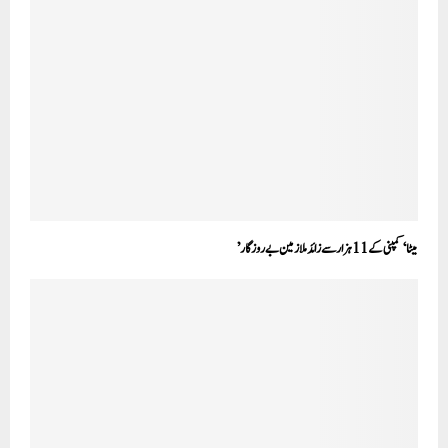
میٹا‘ کمپنی کے 11 ہزار سے زائد ملازمین بے روزگار’