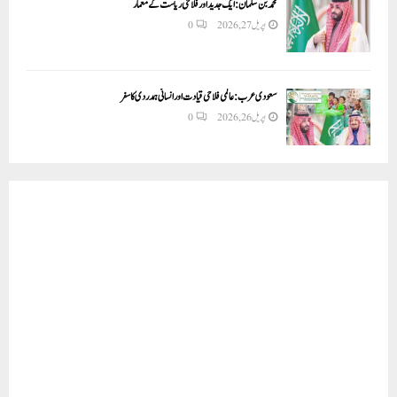
محمد بن سلمان: ایک جدید اور فلاحی ریاست کے معمار
اپریل 27, 2026
0
سعودی عرب: عالمی فلاحی قیادت اور انسانی ہمدردی کا سفر
اپریل 26, 2026
0