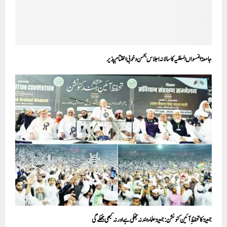
جامعۃ النسواں السلفیہ کا سالانہ اجلاس بحسن و خوبی اختتام پذیر
جمعیۃ کا تحفظِ آئین کنونشن:جمعیۃعلماء ہند نہ جھکی ہے اورنہ کبھی جھکے گی