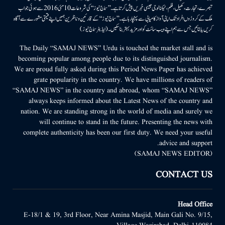
تبصرے، تجارت، کھیل، فلم، ٹیکنالوجی جیسی خبریں پیش کرتا ہے۔ ’’سماج نیوز‘‘ کی شروعات 10مئی 2016 سے ہوئی جو اب
ملک کے کروڑوں افراد تک اپنی آواز کامیابی سے پہنچا رہا ہے۔ ’’سماج نیوز‘‘ کے قارئین وناظرین ہمیں اپنے قیمتی مشورے سے آگاہ
کریں یا بتائیں جس سے ہم اپنے ویب سائٹ کو اور مزید بہتر بناسکیں۔ (ایڈیٹر سماج نیوز)
The Daily “SAMAJ NEWS” Urdu is touched the market stall and is
becoming popular among people due to its distinguished journalism.
We are proud fully asked during this Period News Paper has achieved
grate popularity in the country. We have millions of readers of
“SAMAJ NEWS” in the country and abroad, whom “SAMAJ NEWS”
always keeps informed about the Latest News of the country and
nation. We are standing strong in the world of media and surely we
will continue to stand in the future. Presenting the news with
complete authenticity has been our first duty. We need your useful
advice and support.
(SAMAJ NEWS EDITOR)
CONTACT US
Head Office
E-18/1 & 19, 3rd Floor, Near Amina Masjid, Main Gali No. 9/15,