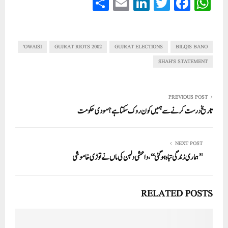
S
E
Li
T
Fa
W
ha
m
nk
wi
ce
ha
re
ail
ed
tte
bo
ts
In
r
ok
A
OWAISI'
GUJRAT RIOTS 2002
GUJRAT ELECTIONS
BILQIS BANO
pp
SHAH'S STATEMENT
PREVIOUS POST
تاریخ درست کرنے سے ہمیں کون روک سکتا ہے؟ مودی حکومت
NEXT POST
’’ہماری زندگی تباہ ہوگئی‘‘، داعشی دلہن کی ماں نےتوڑی خاموشی
RELATED POSTS