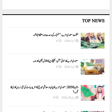
TOP NEWS
مملکت سعودی عرب: مسلم اُمہ کی وحدت اور استحکام کا محور
مئی 3, 2026
0
سعودی عرب کا دعوتی مشن: تبلیغ دین کا قابلِ تقلید کارنامہ
مئی 2, 2026
0
وژن 2030:سعودی عرب کا پائیدار معاشی تبدیلی کا سفر یا ریاست کی نئی سرمایہ کاری کا
تجربہ؟
اپریل 29, 2026
0