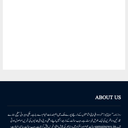
ABOUT US
روزنامہ ’’سماج نیوز‘‘ اُردو دہلی اپنی اشاعتوں کے ذریعے پورے ملک میں اہم خدمات انجام دے رہا ہے۔ ملکی وبیرونی سطح پر ہمارے
قارئین وناظرین کی ایک طویل فہرست ہے۔ ویب سائٹ کے ذریعہ انہیں اپنے وطنی، دینی وملی بھائیوں کی خبریں موصول ہوتی
ہیں۔samajnews.inسائٹ عوام اور انفراد میں دنیا بھر کی قابل اعتماد خبریں پیش کرتا ہے۔ ویب سائٹ سیاسی، خیالات،