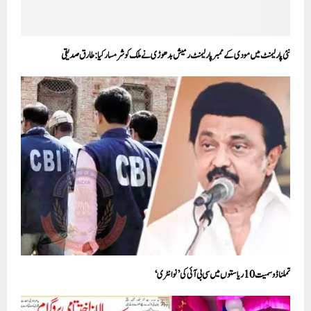
نئی پارلیمنٹ میں مودی کے ممبر پارلیمنٹ رمیش بدھوڑی نے ملک کو شرمسار کیا: طارق صدیقی
تملناڈو سمیت 10ریاستوں میں سی بی آئی کی ’نوانٹری‘