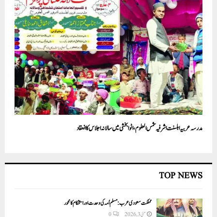
مدرسہ عربیہ اہلسنت اشرفیہ شمس العلوم، اٹوا بخشی میں سالانہ اجلاس کا انعقاد
TOP NEWS
مملکت سعودی عرب: مسلم اُمہ کی وحدت اور استحکام کا محور
مئی 3, 2026
0