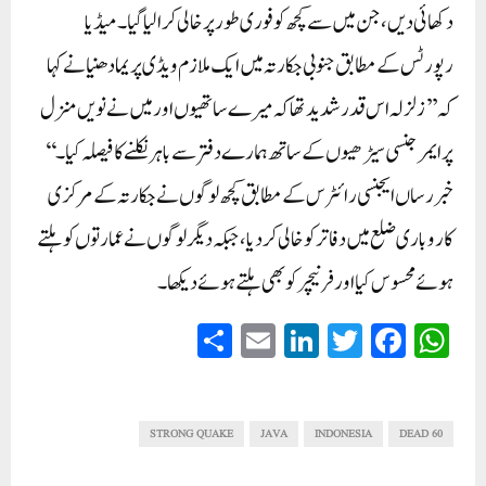
دکھائی دیں، جن میں سے کچھ کو فوری طور پر خالی کرا لیا گیا۔میڈیا
رپورٹس کے مطابق جنوبی جکارتہ میں ایک ملازم ویڈی پریمادھنیا نے کہا
کہ ’’زلزلہ اس قدر شدید تھا کہ میرے ساتھیوں اور میں نے نویں منزل
پر ایمرجنسی سیڑھیوں کے ساتھ ہمارے دفتر سے باہر نکلنے کا فیصلہ کیا۔‘‘
خبر رساں ایجنسی رائٹرس کے مطابق کچھ لوگوں نے جکارتہ کے مرکزی
کاروباری ضلع میں دفاتر کو خالی کر دیا، جبکہ دیگر لوگوں نے عمارتوں کو ہلتے
ہوئے محسوس کیا اور فرنیچر کو بھی ہلتے ہوئے دیکھا۔
S
E
Li
T
Fa
W
ha
m
nk
wi
ce
ha
re
ail
ed
tte
bo
ts
In
r
ok
A
STRONG QUAKE
JAVA
INDONESIA
60 DEAD
pp