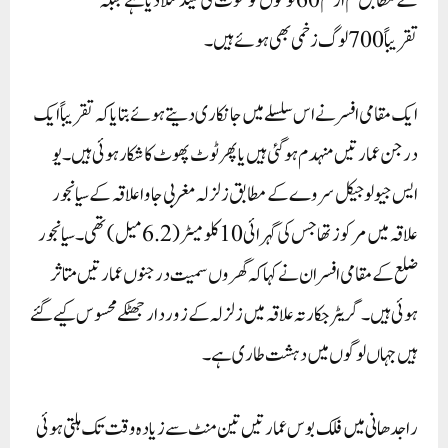
کے مطابق کم از کم 60لوگوں کو موت کی نیند سلا دیا ہے جبکہ
تقریباً 700 لوگ زخمی بھی ہوئے ہیں۔
ایک مقامی افسر نے اس سلسلے میں جانکاری دیتے ہوئے بتایا کہ تقریباً ایک
درجن عمارتیں منہدم ہو گئی ہیں یا پھر ٹوٹ پھوٹ کا شکار ہوئی ہیں۔یو
ایس جیولوجیکل سروے کے مطابق زلزلہ مغربی جاوا علاقہ کے سیانجور
علاقہ میں مرکوز تھا جس کی گہرائی 10 کلومیٹر (6.2میل) تھی۔ سیانجور
ضلع کے مقامی افسران نے کہا کہ گھروں سمیت درجنوں عمارتیں متاثر
ہوئی ہیں۔ گریٹر جکارتہ علاقہ میں زلزلہ کے زوردار جھٹکے محسوس کیے گئے
ہیں جہاں لوگوں میں دہشت طاری ہے۔
راجدھانی میں فلک بوس عمارتیں تین منٹ سے زیادہ وقت تک ہلتی ہوئی