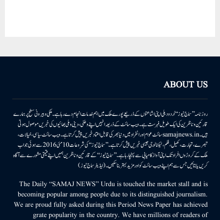
ABOUT US
روزنامہ ’’سماج نیوز‘‘ اُردو دہلی اپنی اشاعتوں کے ذریعے پورے ملک میں اہم خدمات انجام دے رہا ہے۔ ملکی وبیرونی سطح پر ہمارے
قارئین وناظرین کی ایک طویل فہرست ہے۔ ویب سائٹ کے ذریعہ انہیں اپنے وطنی، دینی وملی بھائیوں کی خبریں موصول ہوتی
ہیں۔samajnews.inسائٹ عوام اور انفراد میں دنیا بھر کی قابل اعتماد خبریں پیش کرتا ہے۔ ویب سائٹ سیاسی، خیالات،
تبصرے، تجارت، کھیل، فلم، ٹیکنالوجی جیسی خبریں پیش کرتا ہے۔ ’’سماج نیوز‘‘ کی شروعات 10مئی 2016 سے ہوئی جو اب
ملک کے کروڑوں افراد تک اپنی آواز کامیابی سے پہنچا رہا ہے۔ ’’سماج نیوز‘‘ کے قارئین وناظرین ہمیں اپنے قیمتی مشورے سے آگاہ
کریں یا بتائیں جس سے ہم اپنے ویب سائٹ کو اور مزید بہتر بناسکیں۔ (ایڈیٹر سماج نیوز)
The Daily “SAMAJ NEWS” Urdu is touched the market stall and is
becoming popular among people due to its distinguished journalism.
We are proud fully asked during this Period News Paper has achieved
grate popularity in the country. We have millions of readers of