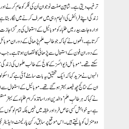
ترغیب دیتی ہے ۔ شاہین صفت نوجوان اُن کی فکر کو عام کرنے اور نظ
زندگی اپنے فرائض کی انجام دہی میں صرف کرنے میں لگا رہتا ہے ۔
ادارہ جات بیدر میں طلباء کو موبائیل کے استعمال کی ہرگز اجازت ن
کرتا ہے ۔ انھوں نے کہا کہ جو طالب علم پڑھائی کے دوران موبائل 
کے دوران فون کے استعمال سے پڑھائی کا نقصان ہوتا ہے ۔ جب طالب
سکتے تھے ۔‘موبائل ڈیوائسز کے کالج کے طالب علموں کی زندگی می
انہوں نے مزید کہا کہ ایک تحقیق یہ بات سامنے آئی ہے کہ اسکولوں ک
ان کے نتائج چھ فیصد بہتر ہو گئے تھے ۔موبائیل کے استعمال سے انسا
نے کہا کہ ہر طالبِ علم’والدین اور اساتذہ کرام طلباء کے بہتر مس
ہے ، یہ خواہش کسی خاص فرد اور طبقہ میں نہیں بلکہ تمام لوگوں ک
وہ منزل کو پالیتے ہیں۔اس موقع پر سابق رکن پارلیمنٹ و ایڈیٹر 