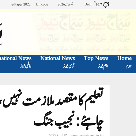
C
Delhi
اگست 7, 2026
Unicode
e-Paper 2022
26.7
national News
National News
Top News
Home
ہوم
اہم نیوز
قومی نیوز
عالمی نیوز
تعلیم کا مقصد ملازمت نہیں،
چاہئے:نجیب جنگ
by
www.samajnews.in
نومبر 8, 2022