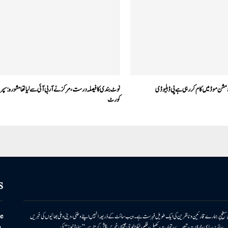
مشن موڈ میں کام کر رہی ہے پی ڈبلیو ڈی
نوٹ بندی کا فیصلہ درست، مرکز نے آربی آئی سے لیا تھا مشورہ:سپر
کورٹ
S
ونی سطح پر ہمارے قارئین وناظرین کی ایک طویل فہرست ہے۔ ویب سائٹ کے ذریعہ انہیں اپنے وطنی، دینی وملی بھائیوں کی خبریں
e
بریں پیش کرتا ہے۔ ویب سائٹ سیاسی، خیالات، تبصرے، تجارت، کھیل، فلم، ٹیکنالوجی جیسی خبریں پیش کرتا ہے۔ ’’سماج نیوز‘‘ کی
.