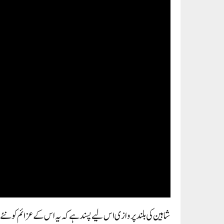
شاہین کی بلند پروازی اس لیے پسند ہے کہ یہ اس کے عزائم کو نئے