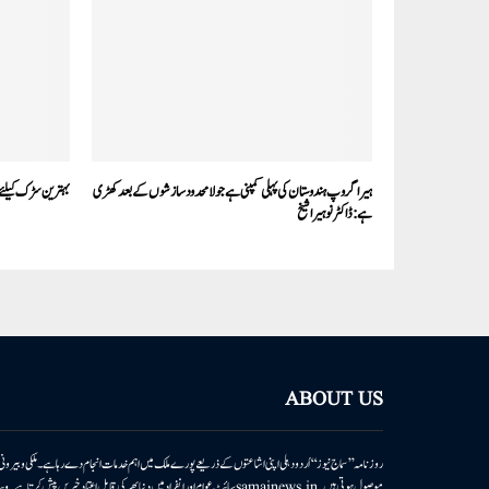
ہیرا گروپ ہندوستان کی پہلی کمپنی ہےجو لا محدود سازشوں کے بعد کھڑی
بہترین سڑک کیلئے 
ہے:ڈاکٹر نوہیرا شیخ
ABOUT US
روزنامہ ’’سماج نیوز‘‘ اُردو دہلی اپنی اشاعتوں کے ذریعے پورے ملک میں اہم خدمات انجام دے رہا ہے۔ ملکی وبیر
موصول ہوتی ہیں۔samajnews.inسائٹ عوام اور انفراد میں دنیا بھر کی قابل اعتماد خ