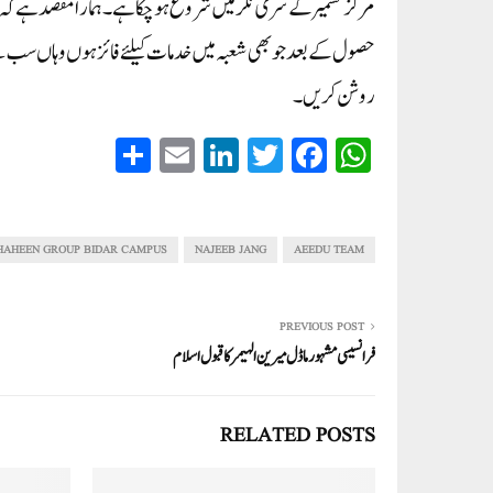
مرکز کشمیر کے سری نگر میں شروع ہوچکا ہے ۔ہمارا مقصد ہے کہ ط
حصول کے بعد جو بھی شعبہ میں خدمات کیلئے فائز ہوں وہاں سب سے پہ
روشن کریں۔
S
E
Li
T
Fa
W
ha
m
nk
wi
ce
ha
re
ail
ed
tte
bo
ts
In
r
ok
A
HAHEEN GROUP BIDAR CAMPUS
NAJEEB JANG
AEEDU TEAM
pp
PREVIOUS POST
فرانسیسی مشہور ماڈل میرین الہیمر کا قبول اسلام
RELATED POSTS