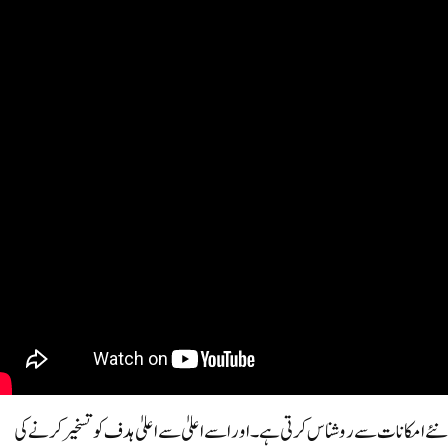
 نئے امکانات سے روشناس کرتی ہے ۔ اور اسے اعلیٰ سے اعلیٰ ہدف کو تسخیر کرنے کی