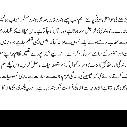
ے بڑھنے کی خواہش ہونی چاہئے ۔ہم سب پہلے ہندوستان بعد میں ہندو مسلم۔ خواب وہ نہی
ے ۔ جو بلندی کا خواہش مند ہوتا ہے وہ راتوں کو جاگتا ہے ۔ ان خیالات کا اظہاردہل
 سے خطاب کرتے ہوئے کیا۔انہوں نے مزید کہا کہ ہمیں ایسی تعلیم چاہیے جو دنیا میں
اور حضور کے سامنے سر خ رو کر دے ۔ اس لیے ہمیں پورے تعلیمی نظام پر اپنے م
دگی اور حقائقِ کائنات کا اسرار کھول کر ہم مقصدِ حیات حاصل کریں۔ اس کیلئے علم
ف کرتے ہوئے کہا کہ شاہین کی زندگی عزم و ہمت سے عبارت ہے ۔ اپنی خصو صیات 
یں اڑتا ہے اسی وجہ سے اس کی فطرت بھی بلندو بالا ہے ۔اور یہ بلندی بھی اسی کا