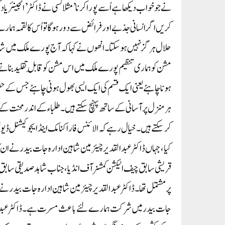
نے جو خواب دیکھا ہے اُسے پورا کرنا’مثلا کسی نے ڈاکٹر’ انجینئر یا
کریں اگر انسانی جذبے اور فرائض سے دور ہوگا تو اُس کا لقمہ ہمار
حلال ہرگز نہیں ہوسکتا۔انھوں نے کہا کہ آج پورے ملک میں شاہ
مشن کو ہماری تنظیم پورے ملک میں اس مشن کو قابلِ تقلید بنانے
ہونا چاہئے یعنی ایک قسم کی ایک ایسی بھول ہونی چاہئے جس کے
ہر منزل پر آسانی کے ساتھ پہنچ سکتے ہیں۔طلباء کے اندر محنت کے
کرسکتے ہیں۔خیال رہے کہ الائنس فار اکنامک اینڈ ایجوکیشنل ڈیو
کیا،جہاں ڈاکٹرعبدالقدیر چیئرمین شاہین ادارہ جات بیدر نے ان کا
قریشی سابق چیف الیکشن کمشنر آف انڈیا، جناب شاہد صدیقی سابق ایم 
پر مشتمل تھا۔ڈاکٹر عبدالقدیر چیئرمین شاہین ادارہ جات بیدر نے 