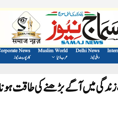
orporate News
Muslim World
Delhi News
Inter
دہلی نیوز
عرب دُنیا
کارپوریٹ نیوز
 زندگی میں آگے بڑھنے کی طاقت ہونا