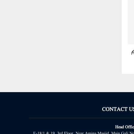
یم
CONTACT U
Head Offic
E-18/1 & 19, 3rd Floor, Near Amina Masjid, Main Gali No