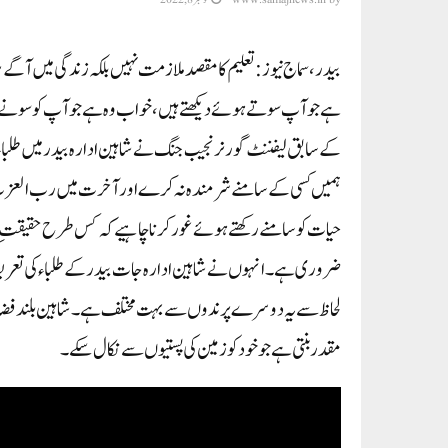
بیدر، سماج نیوز: تعلیم کا مقصد ملازمت نہیں بلکہ زندگی میں آگ
ہے جو آپ سوتے ہوئے دیکھتے ہیں، خواب وہ ہے جو آپ کو سونے نہ د
کے سابق لیفننٹ گورنر نجیب جنگ نے شاہین ادارہ بیدر میں طلباء
ہمیں کسی کے سامنے شر مندہ نہ کرے اور آخرت میں رب العزت 
حیات کو سامنے رکھتے ہوئے غور کرنا چاہیے کہ کس طرح حقیقتِ زن
ضروری ہے ۔انہوں نے شاہین ادارہ جات بیدر کے طلباء کی تعری
لحاظ سے یہ دوسرے پرندوں سے بہت مختلف ہے ۔شاہین بلند فضاؤں م
مقدر بنتی ہے جو خود کو زمین کی پستیوں سے نکال سکے ۔