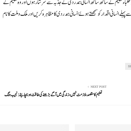
لباء تعلیم کے ساتھ ساتھ انسانی ہمدردی کے جذبہ سے سرشار ہو ں اور وہ تعلیم کے
لے انسانی اقدار کو سمجھتے ہوئے انسانی ہمدردی کامظاہرہ کریں اور ملک و ملت کانام
S
NEXT POST
تعلیم کا مقصد ملازمت نہیں، زندگی میں آگے بڑھنے کی طاقت ہونا چاہئے:نجیب جنگ