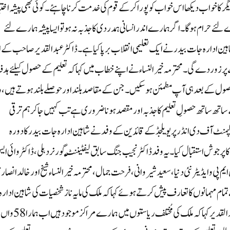
 دیگر کا خواب دیکھا اس خواب کو پورا کرکے قوم کی خدمت کرنا چاہئے ۔ کوئی بھی پیشہ اختی
ے لئے حرام ہوگا۔ اگر ہمارے اندر انسانی ہمدردی کاجذبہ نہ ہوتو ایسا پیشہ ہمارے لئے
ین ادارہ جات بیدر نے ایک تعلیمی انقلاب برپا کیا ہے ۔ڈاکٹرعبدالقدیر صاحب کے
 پر زور دے گی۔محترمہ خیر النساء نے اپنے خطاب میں کہا کہ تعلیم کے حصول کیلئے ہ
 حصول کے بعد ہی آپ مطمئن ہوسکیں۔جن کے مقاصد بلند اور حوصلے بلند ہوتے ہیں، و
 ساتھ ساتھ حصولِ تعلیم کا جذبہ اور مقصد ہونا ضروری ہے تب کہیں جاکر ہم ترقی
لپمنٹ آف دی انڈر پریویلجڈ کے قائدین کے وفدنے شاہین ادارہ جات بیدر کا دورہ
 پرجوش استقبال کیا۔یہ وفد ڈاکٹر نجیب جنگ سابق لیفٹننٹ گورنر دہلی، ڈاکٹر وائی ا
پی و ایڈیٹر نئی دنیا، سعید شیروانی، فرحت جمال، محترمہ خیرالنساء شیخ اور خالد انصا
تمام مہمانوں کا تعارف پیش کرتے ہوئے کہا کہ ملک کی مایہ ناز شخصیات کی شاہین ادارہ
جات بیدرمیں شرکت ہمارے لئے باعث مسرت ہے ۔ڈاکٹر عبدالقدیر کہا کہ ملک کی مُختلف ریاستوں میں ہمارے مراکز موجود ہیں اب ہمارا58واں