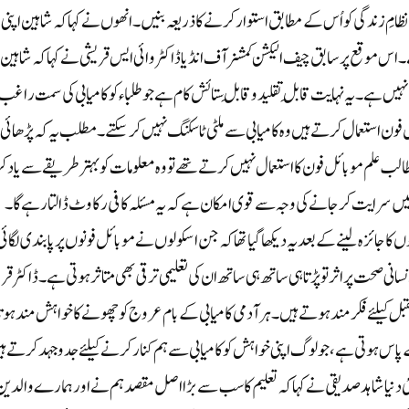
امِ زندگی کو اُس کے مطابق استوار کرنے کا ذریعہ بنیں۔ انھوں نے کہا کہ شاہین اپنی
اس موقع پر سابق چیف الیکشن کمشنر آف انڈیاڈاکٹر وائی ایس قریشی نے کہا کہ شاہین
ہیں ہے ۔یہ نہایت قابلِ تقلید و قابلِ ستائش کام ہے جو طلباء کو کامیابی کی سمت راغب
فون استعمال کرتے ہیں وہ کامیابی سے ملٹی ٹاسکنگ نہیں کر سکتے ۔ مطلب یہ کہ پڑھائی
 علم موبائل فون کا استعمال نہیں کرتے تھے تو وہ معلومات کو بہتر طریقے سے یاد ک
ں سرایت کر جانے کی وجہ سے قوی امکان ہے کہ یہ مسئلہ کافی رکاوٹ ڈالتا رہے گا۔
ا جائزہ لینے کے بعد یہ دیکھا گیا تھا کہ جن اسکولوں نے موبائل فونوں پر پابندی لگائی
نی صحت پر اثر تو پڑتا ہی ساتھ ہی ساتھ ان کی تعلیمی ترقی بھی متاثر ہوتی ہے ۔ڈاکٹر قر
تقبل کیلئے فکرمند ہوتے ہیں۔ہر آدمی کامیابی کے بام عروج کو چھونے کا خواہش مند ہوتا
ے پاس ہوتی ہے ،جو لوگ اپنی خواہش کو کامیابی سے ہم کنار کرنے کیلئے جد وجہد کرتے ہ
نئی دنیاشاہد صدیقی نے کہا کہ تعلیم کا سب سے بڑا اصل مقصد ہم نے اور ہمارے والدین