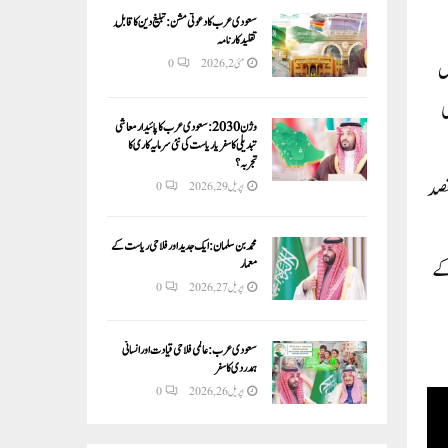
سعودی عرب کا دعوتی مشن: تبلیغ دین کا قابلِ
تقلید کارنامہ
ں
مئی 2, 2026
0
ی
وژن 2030:سعودی عرب کا پائیدار معاشی
تبدیلی کا سفر یا ریاست کی نئی سرمایہ کاری کا
تجربہ؟
قصد
اپریل 29, 2026
0
محمد بن سلمان: ایک جدید اور فلاحی ریاست کے
کے
معمار
اپریل 27, 2026
0
سعودی عرب: عالمی فلاحی قیادت اور انسانی
ہمدردی کا سفر
اپریل 26, 2026
0