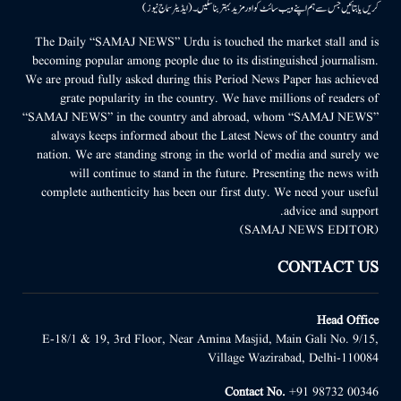
کریں یا بتائیں جس سے ہم اپنے ویب سائٹ کو اور مزید بہتر بناسکیں۔ (ایڈیٹر سماج نیوز)
The Daily “SAMAJ NEWS” Urdu is touched the market stall and is
becoming popular among people due to its distinguished journalism.
We are proud fully asked during this Period News Paper has achieved
grate popularity in the country. We have millions of readers of
“SAMAJ NEWS” in the country and abroad, whom “SAMAJ NEWS”
always keeps informed about the Latest News of the country and
nation. We are standing strong in the world of media and surely we
will continue to stand in the future. Presenting the news with
complete authenticity has been our first duty. We need your useful
advice and support.
(SAMAJ NEWS EDITOR)
CONTACT US
Head Office
E-18/1 & 19, 3rd Floor, Near Amina Masjid, Main Gali No. 9/15,
Village Wazirabad, Delhi-110084
Contact No.
+91 98732 00346