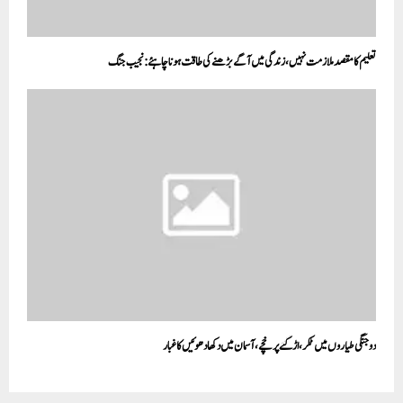
تعلیم کا مقصد ملازمت نہیں، زندگی میں آگے بڑھنے کی طاقت ہونا چاہئے:نجیب جنگ
دو جنگی طیاروں میں ٹکر، اڑگئےپرخچے ،آسمان میں دکھا دھوئیں کا غبار