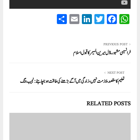
S
E
Li
T
Fa
W
ha
m
nk
wi
ce
ha
re
ail
ed
tte
bo
ts
In
r
ok
A
PREVIOUS POST
فرانسیسی مشہور ماڈل میرین الہیمر کا قبول اسلام
pp
NEXT POST
تعلیم کا مقصد ملازمت نہیں، زندگی میں آگے بڑھنے کی طاقت ہونا چاہئے:نجیب جنگ
RELATED POSTS