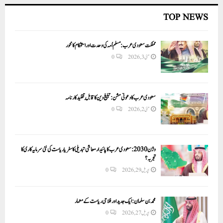
TOP NEWS
مملکت سعودی عرب: مسلم اُمہ کی وحدت اور استحکام کا محور
مئی 3, 2026
0
سعودی عرب کا دعوتی مشن: تبلیغ دین کا قابلِ تقلید کارنامہ
مئی 2, 2026
0
وژن 2030:سعودی عرب کا پائیدار معاشی تبدیلی کا سفر یا ریاست کی نئی سرمایہ کاری کا
تجربہ؟
اپریل 29, 2026
0
محمد بن سلمان: ایک جدید اور فلاحی ریاست کے معمار
اپریل 27, 2026
0