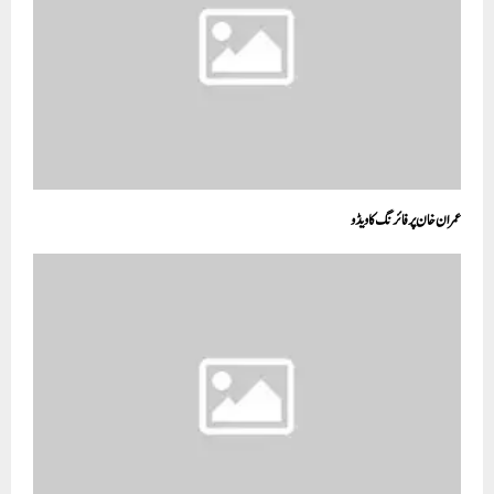
عمران خان پر فائرنگ کا ویڈو