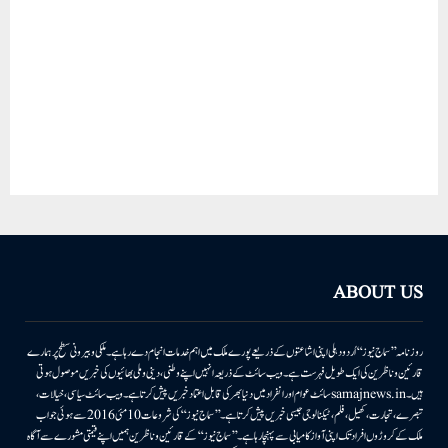
ABOUT US
روزنامہ ’’سماج نیوز‘‘ اُردو دہلی اپنی اشاعتوں کے ذریعے پورے ملک میں اہم خدمات انجام دے رہا ہے۔ ملکی وبیرونی سطح پر ہمارے
قارئین وناظرین کی ایک طویل فہرست ہے۔ ویب سائٹ کے ذریعہ انہیں اپنے وطنی، دینی وملی بھائیوں کی خبریں موصول ہوتی
ہیں۔samajnews.inسائٹ عوام اور انفراد میں دنیا بھر کی قابل اعتماد خبریں پیش کرتا ہے۔ ویب سائٹ سیاسی، خیالات،
تبصرے، تجارت، کھیل، فلم، ٹیکنالوجی جیسی خبریں پیش کرتا ہے۔ ’’سماج نیوز‘‘ کی شروعات 10مئی 2016 سے ہوئی جو اب
ملک کے کروڑوں افراد تک اپنی آواز کامیابی سے پہنچا رہا ہے۔ ’’سماج نیوز‘‘ کے قارئین وناظرین ہمیں اپنے قیمتی مشورے سے آگاہ