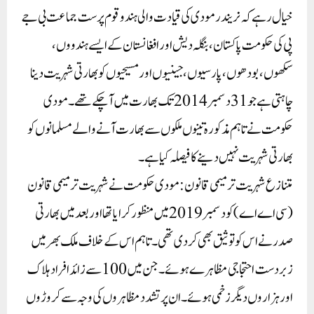
خیال رہے کہ نریندر مودی کی قیادت والی ہندو قوم پرست جماعت بی جے
پی کی حکومت پاکستان، بنگلہ دیش اور افغانستان کے ایسے ہندووں،
سکھوں، بودھوں، پارسیوں، جینیوں اور مسیحیوں کو بھارتی شہریت دینا
چاہتی ہے جو 31 دسمبر 2014 تک بھارت میں آ چکے تھے۔ مودی
حکومت نے تاہم مذکورہ تینوں ملکوں سے بھارت آنے والے مسلمانوں کو
بھارتی شہریت نہیں دینے کا فیصلہ کیا ہے۔
متنازع شہریت ترمیمی قانون:مودی حکومت نے شہریت ترمیمی قانون
(سی اے اے) کو دسمبر 2019 میں منظور کرایا تھا اور بعد میں بھارتی
صدر نے اس کو توثیق بھی کر دی تھی۔ تاہم اس کے خلاف ملک بھر میں
زبردست احتجاجی مظاہرے ہوئے۔ جن میں 100 سے زائد افراد ہلاک
اور ہزاروں دیگر زخمی ہوئے۔ ان پرتشدد مظاہروں کی وجہ سے کروڑوں