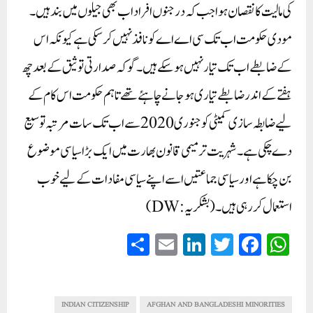
کی مالیت کا نقصان ہوا جب کہ درجنوں افراد اب بھی جیلوں میں بند ہیں۔
مودی حکومت اب تک سی اے اے کو نافذ نہیں کرسکی ہے کیونکہ اس
کے ضابطے اب تک تیار نہیں ہوسکے ہیں۔ گوکہ صدارتی توثیق کے بعد چھ
ہفتے کے اندر ضابطے تیاری ہوجانے چاہئے تھے تاہم حکومت اس کام کے
لیے ضابطہ ساز ی کمیٹی کو جنوری2020 سے اب تک سات مرتبہ توسیع
دے چکی ہے۔شہریت ترمیمی قانون بھارت میں ایک بڑا سیاسی موضوع
بن چکا ہے اور سیاسی جماعتیں اسے اپنے سیاسی مفادات کے لیے خوب
استعمال کر رہی ہیں۔(بشکریہ: DW)
S
E
Li
T
Fa
W
ha
m
nk
wi
ce
ha
re
ail
ed
tte
bo
ts
In
r
ok
A
INDIAN CITIZENSHIP
AFGHAN AND BANGLADESHI MINORITIES