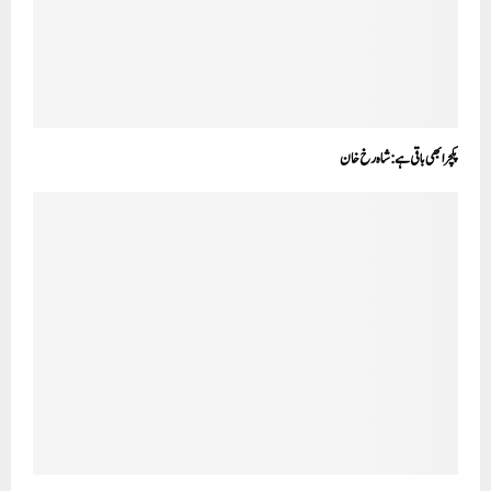
پکچر ابھی باقی ہے: شاہ رخ خان