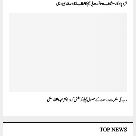
شرد پوار کا نام شاداب ہوتا تو اسے بی ٹیم کا خطاب ملتا :اسد الدین اویسی
رب کی مغفرت اور جنت کے حصول کیلئے کوشش کرو:ڈاکٹر عبدالغفار سلفی
TOP NEWS