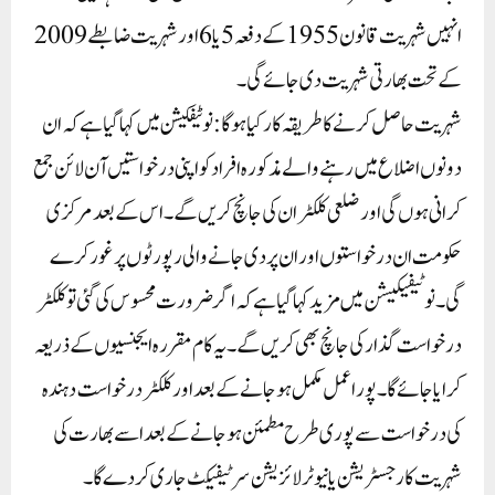
انہیں شہریت قانون 1955کے دفعہ 5 یا 6 اور شہریت ضابطے 2009
کے تحت بھارتی شہریت دی جائے گی۔
شہریت حاصل کرنے کا طریقہ کار کیا ہوگا:نوٹیفکیشن میں کہا گیا ہے کہ ان
دونوں اضلاع میں رہنے والے مذکورہ افراد کو اپنی درخواستیں آن لائن جمع
کرانی ہوں گی اور ضلعی کلکٹر ان کی جانچ کریں گے۔ اس کے بعد مرکزی
حکومت ان درخواستوں اور ان پر دی جانے والی رپورٹوں پر غور کرے
گی۔نوٹیفیکیشن میں مزید کہا گیا ہے کہ اگر ضرورت محسوس کی گئی تو کلکٹر
درخواست گذار کی جانچ بھی کریں گے۔ یہ کام مقررہ ایجنسیوں کے ذریعہ
کرایا جائے گا۔ پورا عمل مکمل ہوجانے کے بعد اور کلکٹر درخواست دہندہ
کی درخواست سے پوری طرح مطمئن ہوجانے کے بعد اسے بھارت کی
شہریت کا رجسٹریشن یا نیوٹرلائزیشن سرٹیفیکٹ جاری کر دے گا۔