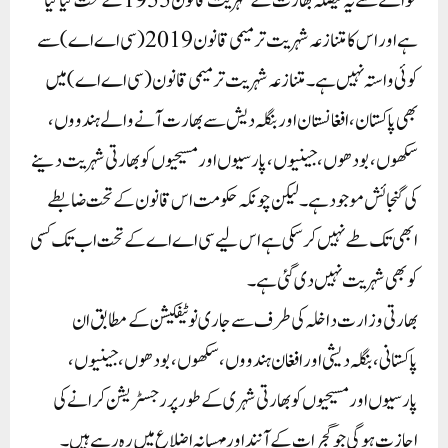
حوالے سے یہ فیصلہ بھارت کے شہریت قانون 1955 کے تحت کیا گیا
ہے اور اس کا متنازعہ شہریت ترمیمی قانون 2019 (سی اے اے) سے
کوئی واستہ نہیں ہے۔متنازعہ شہریت ترمیمی قانون (سی اے اے) میں
بھی پاکستان، افغانستان اور بنگلہ دیش سے بھارت آنے والے ہندووں،
سکھوں، بودھوں، جینیوں، پارسیوں اور مسیحیوں کو بھارتی شہریت دینے
کی گنجائش موجود ہے۔ لیکن چونکہ حکومت اس قانون کے تحت ضابطے
ابھی تک طے نہیں کرسکی ہے اس لیے سی اے اے کے تحت اب تک کسی
کو بھی شہریت نہیں دی گئی ہے۔
بھارتی وزارت داخلہ کی طرف سے جاری نوٹیفکیشن کے مطابق ان
پاکستانی، بنگلہ دیشی اور افغان ہندووں، سکھوں، بودھوں، جینیوں،
پارسیوں اور مسیحیوں کو بھارتی شہری کے طور پر رجسٹریشن کرانے کی
اجازت ہوگی جو گجرات کے آنند اور مہسانہ اضلاع میں رہ رہے ہیں۔