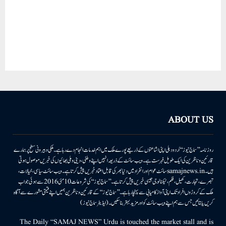
ABOUT US
روزنامہ ’’سماج نیوز‘‘ اُردو دہلی اپنی اشاعتوں کے ذریعے پورے ملک میں اہم خدمات انجام دے رہا ہے۔ ملکی وبیرونی سطح پر ہمارے
قارئین وناظرین کی ایک طویل فہرست ہے۔ ویب سائٹ کے ذریعہ انہیں اپنے وطنی، دینی وملی بھائیوں کی خبریں موصول ہوتی
ہیں۔samajnews.inسائٹ عوام اور انفراد میں دنیا بھر کی قابل اعتماد خبریں پیش کرتا ہے۔ ویب سائٹ سیاسی، خیالات،
تبصرے، تجارت، کھیل، فلم، ٹیکنالوجی جیسی خبریں پیش کرتا ہے۔ ’’سماج نیوز‘‘ کی شروعات 10مئی 2016 سے ہوئی جو اب
ملک کے کروڑوں افراد تک اپنی آواز کامیابی سے پہنچا رہا ہے۔ ’’سماج نیوز‘‘ کے قارئین وناظرین ہمیں اپنے قیمتی مشورے سے آگاہ
کریں یا بتائیں جس سے ہم اپنے ویب سائٹ کو اور مزید بہتر بناسکیں۔ (ایڈیٹر سماج نیوز)
The Daily “SAMAJ NEWS” Urdu is touched the market stall and is