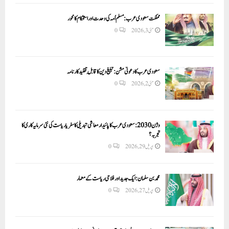
مملکت سعودی عرب: مسلم اُمہ کی وحدت اور استحکام کا محور
مئی 3, 2026
0
سعودی عرب کا دعوتی مشن: تبلیغ دین کا قابلِ تقلید کارنامہ
مئی 2, 2026
0
وژن 2030:سعودی عرب کا پائیدار معاشی تبدیلی کا سفر یا ریاست کی نئی سرمایہ کاری کا
تجربہ؟
اپریل 29, 2026
0
محمد بن سلمان: ایک جدید اور فلاحی ریاست کے معمار
اپریل 27, 2026
0