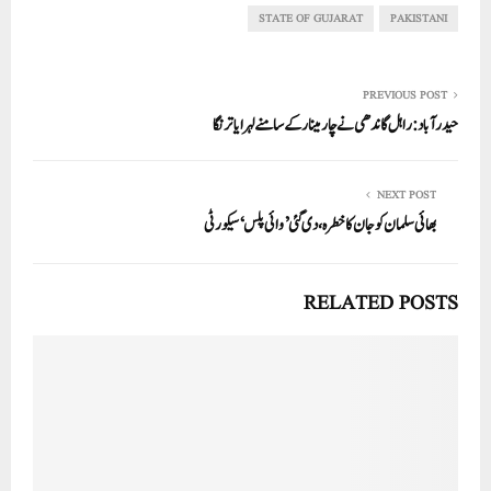
pp
STATE OF GUJARAT
PAKISTANI
PREVIOUS POST
حیدرآباد: راہل گاندھی نے چارمینار کے سامنے لہرایا ترنگا
NEXT POST
بھائی سلمان کو جان کا خطرہ، دی گئی ’وائی پلس‘ سیکورٹی
RELATED POSTS