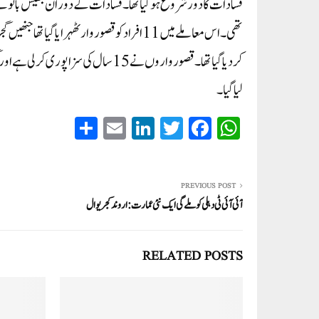
کر دیا گیا تھا۔ قصورواروں نے 15 سال ک
لیا گیا۔
S
E
Li
T
Fa
W
ha
m
nk
wi
ce
ha
re
ail
ed
tte
bo
ts
In
r
ok
A
PREVIOUS POST
آئی آئی ٹی دہلی کو ملے گی ایک نئی عمارت:اروند کجریوال
pp
RELATED POSTS