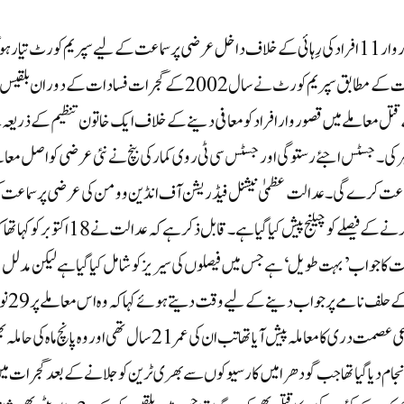
نئی دہلی، سماج نیوز: بلقیس بانو اجتماعی عصمت دری معاملہ میں قصوروار 11 افراد کی رِہائی کے خلاف داخل عرضی پر سماعت کے لیے سپریم کورٹ تیار ہ
ہے۔ یہ خبر بلقیس بانو کے لیے راحت بھری ہے۔ موصولہ اطلاعات کے مطابق سپریم کورٹ نے سال 2002 کے گجرات فسادات کے دوران 
تل معاملے میں قصوروار افراد کو معافی دینے کے خلاف ایک خاتون تنظیم کے ذریعہ 
۔ جسٹس اجئے رستوگی اور جسٹس سی ٹی روی کمار کی بنچ نے نئی عرضی کو اصل معام
اعت کرے گی۔عدالت عظمیٰ نیشنل فیڈریشن آف انڈین وومن کی عرضی پر سماعت 
رہا تھا جس میں بلقیس بانو معاملے کے قصورواروں کی سزا معاف کرنے کے فیصلے کو چیلنج پیش کیا گیا ہے۔ قابل ذکر ہے کہ عدالت نے 18 ا
 کا جواب ’بہت طویل‘ ہے جس میں فیصلوں کی سیریز کو شامل کیا گیا ہے لیکن مدلل
بیان ندارد ہے۔ عدالت نے عرضی دہندگان کو گ
کو سماعت کرے گی۔واضح رہے کہ بلقیس بانو کے ساتھ جب اجتماعی عصمت دری کا معاملہ پیش آیا تھا تب ان کی عمر 21 سال تھی اور وہ پانچ ماہ ک
ام دیا گیا تھا جب گودھرا میں کارسیوکوں سے بھری ٹرین کو جلانے کے بعد گجرات م