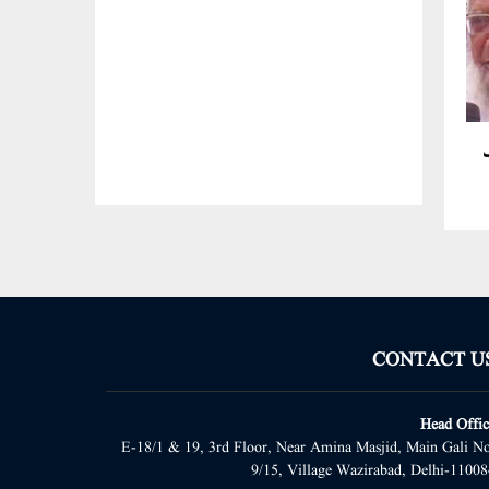
ب
CONTACT U
Head Offic
E-18/1 & 19, 3rd Floor, Near Amina Masjid, Main Gali No
9/15, Village Wazirabad, Delhi-11008