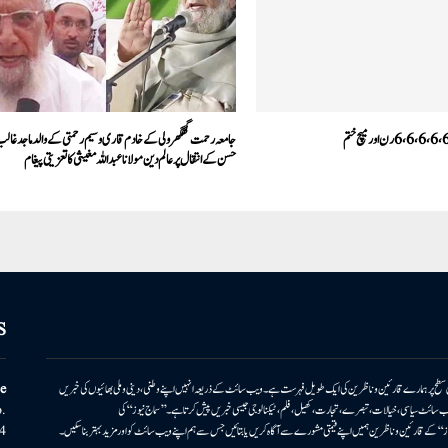
جامعہ رحمت گھگھرولی کے خادم قاری وسیم رحمتی کے والد ماجد غال
حسن کے انتقال پر عالم دین مولانا عبداللہ مغيثی کا تعزیتی پیغام
S
ونی سطح پر ہمارے قارئین وناظرین کی ایک طویل فہرست ہے۔ ویب سائٹ کے ذریعہ انہیں اپنے وطنی، دینی وملی بھائیوں کی خبریں
e
بریں پیش کرتا ہے۔ ویب سائٹ سیاسی، خیالات، تبصرے، تجارت، کھیل، فلم، ٹیکنالوجی جیسی خبریں پیش کرتا ہے۔ ’’سماج نیوز‘‘ کی
.
۔ ’’سماج نیوز‘‘ کے قارئین وناظرین ہمیں اپنے قیمتی مشورے سے آگاہ کریں یا بتائیں جس سے ہم اپنے ویب سائٹ کو اور مزید بہتر بناسکیں۔
4