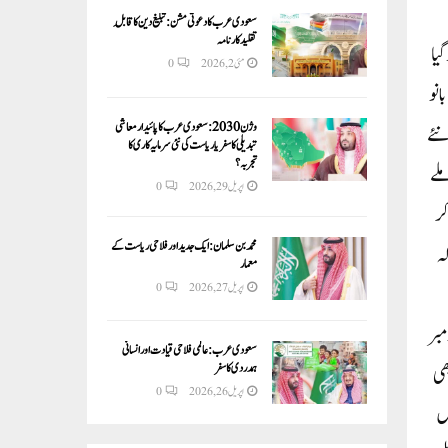
سعودی عرب کا دعوتی مشن: تبلیغ دین کا قابلِ
تقلید کارنامہ
و گیا
مئی 2, 2026
0
بلقیس بانو
وژن 2030:سعودی عرب کا پائیدار معاشی
نئے
تبدیلی کا سفر یا ریاست کی نئی سرمایہ کاری کا
تجربہ؟
لے
اپریل 29, 2026
0
کر
محمد بن سلمان: ایک جدید اور فلاحی ریاست کے
کتوبر کو کہا تھا کہ
معمار
اپریل 27, 2026
0
جرات حکومت کے حلف نامے پر جواب دینے کے لیے وقت دیتے ہوئے کہا کہ وہ اس معاملے پر 29 نومبر
سعودی عرب: عالمی فلاحی قیادت اور انسانی
ہمدردی کا سفر
ی حاملہ بھی
اپریل 26, 2026
0
یں