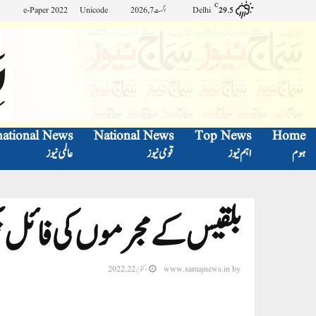
C
Delhi
اگست 7, 2026
Unicode
e-Paper 2022
29.5
national News
National News
Top News
Home
ہوم
اہم نیوز
قومی نیوز
عالمی نیوز
بلقیس کے مجرموں کی فائل پ
by
www.samajnews.in
اکتوبر 22, 2022