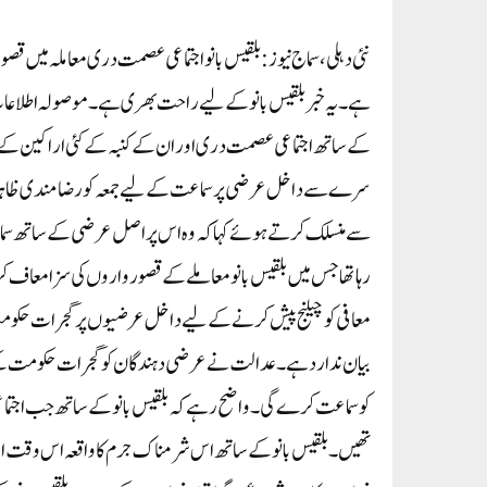
کے ساتھ اجتماعی عصمت دری اور ان کے کنبہ کے کئی اراکین کے ق
سرے سے داخل عرضی پر سماعت کے لیے جمعہ کو رضامندی ظاہر کی
سے منسلک کرتے ہوئے کہا کہ وہ اس پر اصل عرضی کے ساتھ سم
معافی کو چیلنج پیش کرنے کے لیے داخل عرضیوں پر گجرات حکومت
تھیں۔ بلقیس بانو کے ساتھ اس شرمناک جرم کا واقعہ اس وقت انج