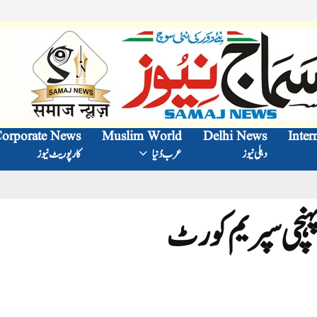
orporate News
Muslim World
Delhi News
Inter
دہلی نیوز
عرب دُنیا
کارپوریٹ نیوز
ہنچی سپریم کورٹ