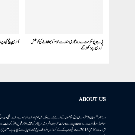
بی جے پی حکومت بے روزگاری مسئلہ سے عوام کو بھٹکانے کی کوشش
آخری پانچ گیند پر6، 6، 6، 6، 6 رن اور میچ ختم
کررہی ہے: کھڑگے
ABOUT US
روزنامہ ’’سماج نیوز‘‘ اُردو دہلی اپنی اشاعتوں کے ذریعے پورے ملک میں اہم خدمات انجام دے رہا ہے۔ ملکی وبیر
موصول ہوتی ہیں۔samajnews.inسائٹ عوام اور انفراد میں دنیا بھر کی قابل اعتماد خ
شروعات 10مئی 2016 سے ہوئی جو اب ملک کے کروڑوں افراد تک اپنی آواز کامیابی سے پہنچا رہا ہے