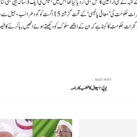
فسادات کا دور شروع ہو گیا تھا۔ فسادات کے دوران بلقیس بانو کے کنبہ کے کئی اراکین کا قتل بھی کر دیا گیا تھا جس میں بلقیس کی ایک
تھی۔ اس معاملے میں 11 افراد کو قصوروار ٹھہرایا گیا تھا جنھیں گجرات حکومت کی ’معافی پالیسی‘ کے تحت گزشتہ 15 اگست کو گودھرا سَب-جی
ی سزا پوری کر لی ہے اور گجرات حکومت کا کہنا ہے کہ ان کے اچھے سلوک کو دیکھتے ہوئے انھیں رِہا کرنے کا فیص
NEXT POST
یوپی: اسپتال کا غضب کارنامہ