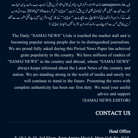
ہیں۔samajnews.inسائٹ عوام اور انفراد میں دنیا بھر کی قابل اعتماد خبریں پیش کرتا ہے۔ ویب سائٹ سیاسی، خیالات،
تبصرے، تجارت، کھیل، فلم، ٹیکنالوجی جیسی خبریں پیش کرتا ہے۔ ’’سماج نیوز‘‘ کی شروعات 10مئی 2016 سے ہوئی جو اب
ملک کے کروڑوں افراد تک اپنی آواز کامیابی سے پہنچا رہا ہے۔ ’’سماج نیوز‘‘ کے قارئین وناظرین ہمیں اپنے قیمتی مشورے سے آگاہ
کریں یا بتائیں جس سے ہم اپنے ویب سائٹ کو اور مزید بہتر بناسکیں۔ (ایڈیٹر سماج نیوز)
The Daily “SAMAJ NEWS” Urdu is touched the market stall and is
becoming popular among people due to its distinguished journalism.
We are proud fully asked during this Period News Paper has achieved
grate popularity in the country. We have millions of readers of
“SAMAJ NEWS” in the country and abroad, whom “SAMAJ NEWS”
always keeps informed about the Latest News of the country and
nation. We are standing strong in the world of media and surely we
will continue to stand in the future. Presenting the news with
complete authenticity has been our first duty. We need your useful
advice and support.
(SAMAJ NEWS EDITOR)
CONTACT US
Head Office
E-18/1 & 19, 3rd Floor, Near Amina Masjid, Main Gali No. 9/15,