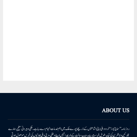
ABOUT US
روزنامہ ’’سماج نیوز‘‘ اُردو دہلی اپنی اشاعتوں کے ذریعے پورے ملک میں اہم خدمات انجام دے رہا ہے۔ ملکی وبیرونی سطح پر ہمارے
قارئین وناظرین کی ایک طویل فہرست ہے۔ ویب سائٹ کے ذریعہ انہیں اپنے وطنی، دینی وملی بھائیوں کی خبریں موصول ہوتی