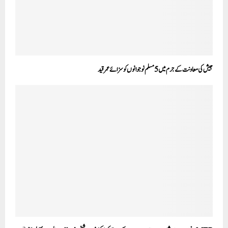
جیش کی معاونت کے جرم میں 5مسلم نوجوانوں کو سزائے عمر قید