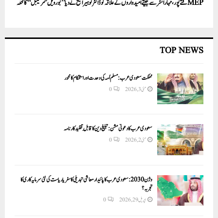
MEPفتے پور، مہاراشٹر سے جیتے امیدواروں کے علاقہ کوڈاکٹر نوہیرا شیخ نے دیا ’’بور ویل سمر سیبل‘‘ کا تحفہ
TOP NEWS
مملکت سعودی عرب: مسلم اُمہ کی وحدت اور استحکام کا محور
مئی 3, 2026
0
سعودی عرب کا دعوتی مشن: تبلیغ دین کا قابلِ تقلید کارنامہ
مئی 2, 2026
0
وژن 2030:سعودی عرب کا پائیدار معاشی تبدیلی کا سفر یا ریاست کی نئی سرمایہ کاری کا
تجربہ؟
اپریل 29, 2026
0