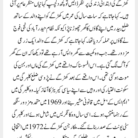
کھڑگے کی ابتدائی زندگی پر نظر ڈالیں تو کچھ دلچسپ کہانیاں منظر عام پر آتی
ہیں۔ کہا جاتا ہے کہ سات سال کی عمر میں کھڑگے کو اپنے والد کے ساتھ
ضلع بیدر میں اپنے گاؤں کا گھر چھوڑنا پڑا کیونکہ نظام حیدرآباد کی نجی فوج
نے گاؤں پر حملہ کر دیا تھا۔ کہا جاتا ہے کہ کھڑگے کے والد ایک زرعی
مزدور تھے۔ جب وہ کھیت سے گھر واپس آرہے تھے تو دیکھا کہ ان کے گھر
کو آگ لگ گئی ہے۔ اس افسوسناک واقعے میں کھڑگے کی ماں اور بہن کی
موت ہوگئی تھی۔اس واقعے کے بعد کھڑگے نے پڑوسی ضلع کلبرگی میں
سکونت اختیار کی اور وہیں سے اپنے سیاسی کیریئر کا آغاز کیا۔ وہ کلبرگی میں
’ایم ایس کے‘ مل میں قانونی مشیر بنے اور 1969 میں متحدہ مزدور سنگھ
کے رہنما منتخب ہوئے۔ اسی سال وہ کانگریس میں شامل ہوئے اور کلبرگی
سٹی یونٹ کے صدر بنائے گئے۔ملکارجن کھڑگے نے 1972 میں انتخابی