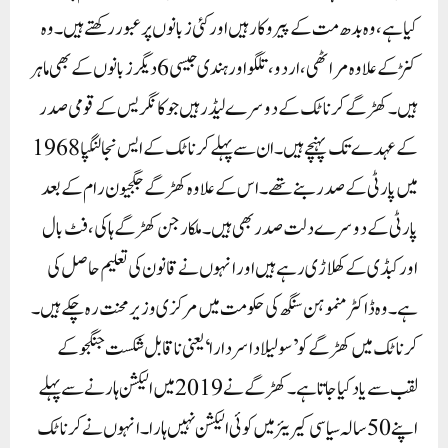
کیا ہے، وہ بدھ مت کے پیروکار ہیں اور کئی زبانوں پر عبور رکھتے ہیں۔ وہ
کنڑ کے علاوہ مراٹھی، اردو، تلگو اور ہندی جیسی 6 دیگر زبانوں کے بھی ماہر
ہیں۔کھڑگے کرناٹک کے دوسرے لیڈر ہیں جو کانگریس کے قومی صدر
کے عہدے تک پہنچے ہیں۔ ان سے پہلے کرناٹک کے ایس نجالنگپا 1968
میں پارٹی کے صدر بنے تھے۔ اس کے علاوہ کھڑگے جگجیون رام کے بعد
پارٹی کے دوسرے دلت صدر بھی ہیں۔ملکارجن کھڑگے ہاکی، فٹ بال
اور کبڈی کے کھلاڑی رہے ہیں اور انہوں نے قانون کی تعلیم حاصل کی
ہے۔ وہ ڈاکٹر منموہن سنگھ کی حکومت میں مرکزی وزیر محنت رہ چکے ہیں۔
کرناٹک میں کھڑگے کو ’سولیلادا سردارا ‘ یعنی ناقابل شکست جنگجو کے
لقب سے یاد کیا جاتا ہے۔ کھڑگے نے 2019 میں الیکشن ہارنے سے پہلے
اپنے 50 سالہ سیاسی کیریئر میں کوئی الیکشن نہیں ہارا۔ انہوں نے کرناٹک