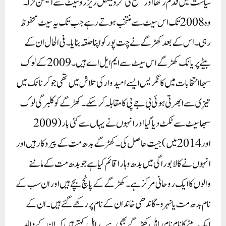
سیاست میں قدم رکھا اور ضلع کی گرومیتکل ریزرو سیٹ سے الیکشن لڑا۔
وہ 2008 تک اس سیٹ سے منتخب ہوتے رہے جب تک یہ سیٹ محفوظ
رہی۔ اس کے بعد کھڑگے نے چت پور کو اپنا حلقہ بنایا۔ فی الحال ان کے
بیٹے پریانک کھڑگے اس سیٹ سے ایم ایل اے ہیں۔2009 کے لوک
سبھا انتخابات میں کانگریس ایسے امیدوار کی تلاش میں تھی جو کرناٹک میں
تیزی سے ابھرتی ہوئی بی جے پی کا مقابلہ کر سکے۔ کھڑگے کو کلبرگی لوک
سبھا سیٹ سے ٹکٹ دیا گیا اور انہوں نے یہاں سے کئی بار (2009
اور 2014 میں) جیت حاصل کی۔کھڑگے بدھ مت کے پیروکار ہیں اور
انہوں نے کالابوراگی میں بدھ وہارا قائم کیا ہے جو بدھ مت کے ماننے
والوں کا ایک روحانی مرکز ہے۔ کھڑگے کے پانچ بچے ہیں اور ان سب کے
نام بدھ مت یا نہرو-گاندھی خاندان کے نام پر رکھے گئے ہیں۔ ان کے
ایک بیٹے کا نام نام راہل کھڑگے بھی ہے۔ راہل کہتے ہیں کہ ان کے والد