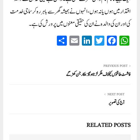
اقتدار میں ہوں یا نہ ہوں، انہوں نے ہمیشہ گھر سے باہر رہ کر سماجی خدمت
کی اور ان کی والدہ نے ان کی حقیقی معنوں میں پرورش کی ہے۔
S
E
Li
T
Fa
W
ha
m
nk
wi
ce
ha
re
ail
ed
tte
bo
ts
In
r
ok
A
PREVIOUS POST
فاشسٹ طاقتوں کیخلاف ملکر لڑنا ہوگا: ملکا رجن کھڑگے
pp
NEXT POST
آج کی تصویر
RELATED POSTS