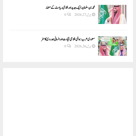
محمد بن سلمان: ایک جدید اور فلاحی ریاست کے معمار
اپریل 27, 2026
0
سعودی عرب: عالمی فلاحی قیادت اور انسانی ہمدردی کا سفر
اپریل 26, 2026
0