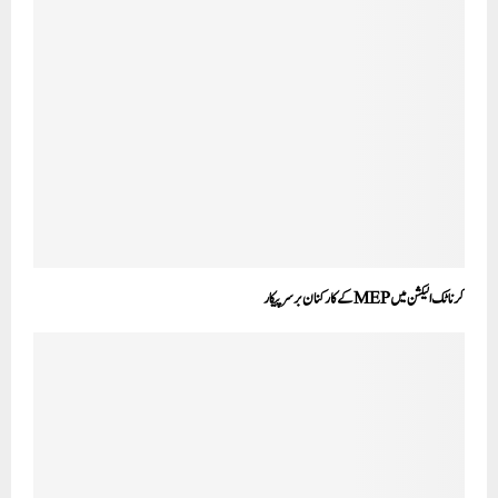
کرناٹک الیکشن میں MEPکے کارکنان برسر پیکار