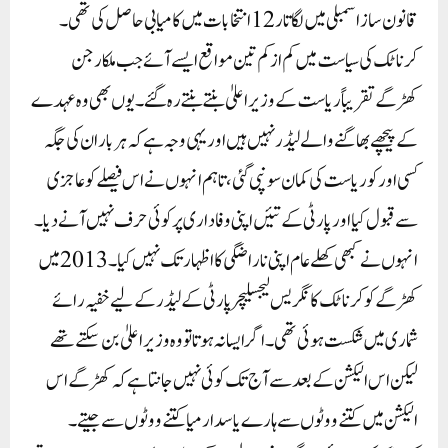
قانون ساز اسمبلی میں لگاتار 12 انتخابات میں کامیابی حاصل کی تھی۔
کرناٹک کی سیاست میں کم از کم تین مواقع ایسے آئے جب ملکارجن
کھڑگے تقریباً ریاست کے وزیر اعلیٰ بنتے بنتے رہ گئے۔ یوں بھی وہ عہدے
کے پیچھے بھاگنے والے لیڈر نہیں ہیں اور یہی وجہ ہے کہ ہر بار ان کی جگہ
کسی اور کو ریاست کی کمان سونپی گئی، تاہم انہوں نے اس فیصلے کو عاجزی
سے قبول کیا اور پارٹی کے تئیں اپنی وفاداری پر کوئی حرف نہیں آنے دیا۔
انہوں نے کبھی کھلے عام اپنی ناراضگی کا اظہار تک نہیں کیا۔2013 میں
کھڑگے کو کرناٹک کانگریس لیجسلیچر پارٹی کے لیڈر کے لیے خفیہ رائے
شماری میں شکست ہوئی تھی۔ اگر ایسا نہ ہوتا تو وہ وزیر اعلیٰ بن سکتے تھے
لیکن اس الیکشن کے بعد سے آج تک کوئی نہیں جانتا ہے کہ کھڑگے اس
الیکشن میں کتنے ووٹوں سے ہارے یا سدا رمیا کتنے ووٹوں سے جیتے۔