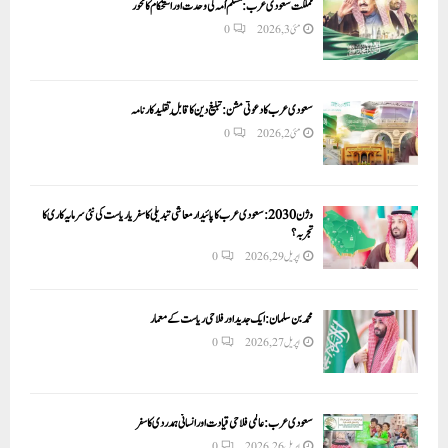
مملکت سعودی عرب: مسلم اُمہ کی وحدت اور استحکام کا محور
مئی 3, 2026
0
سعودی عرب کا دعوتی مشن: تبلیغ دین کا قابلِ تقلید کارنامہ
مئی 2, 2026
0
وژن 2030:سعودی عرب کا پائیدار معاشی تبدیلی کا سفر یا ریاست کی نئی سرمایہ کاری کا
تجربہ؟
اپریل 29, 2026
0
محمد بن سلمان: ایک جدید اور فلاحی ریاست کے معمار
اپریل 27, 2026
0
سعودی عرب: عالمی فلاحی قیادت اور انسانی ہمدردی کا سفر
اپریل 26, 2026
0