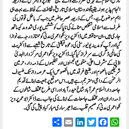
تاریخ اسلام کے گہری نظر رکھنے والے تین مشہورپروفیسرس کے ذریعہ
انجام پذیر ہوا۔ یقیناً ہندوستان اسلامی تاریخ وثقافت کے لحاظ سے بہت ہی
اہم موضوع ہے ،جس کے ذریعہ عصر حاضر میں جب کہ باطل قوتوں کی
طرف سے اسلامی تشخص مٹانے کی ناپاک کوششیں پوری شدومد کیساتھ
جاری ہیں ،ان مناقشہ میں ڈاکٹر پرویز نکوا عمری مدنی کو ممتاز درجہ سے نوازا
گیا اور آپ کو مدینہ یونیورسٹی کی دعوہ فیکلٹی کے تاریخ شعبے سے ڈاکٹریٹ
کی عالمی ڈگری سے سرفراز کیا گیا۔ ڈاکٹر پرویز نکوا عمری مرکز دارالہدیٰ
اڈپی کے مشرف اعلیٰ،متنوع انجمنوں اور تنظیموں کے ذمہ دار،حرمین
شریفین بالعموم اور بقیع غرقد میں بالخصوص ایک عرصہ دازتک ضیوف
الرحمٰن کے داعی ومترجم رہے ہیں۔ اس موقع پر جمعیت ابنائے قدیم
جامعہ دارالسلام عمرآباد شاخ حیدرآباد اور اسی طرح مختلف شاخوں کے
ذمہ داران اور مختلف جامعات کے ابنائے کی جانب سے ڈاکٹر ابوعمر پرویز
نکوا عمری مدنی کو صمیم قلب سے ڈھیر ساری مبارکباد پیش کی گئی۔
S
E
Li
T
Fa
W