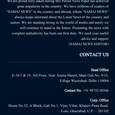
We are proud fully asked during this Period News Paper has achieved
grate popularity in the country. We have millions of readers of
“SAMAJ NEWS” in the country and abroad, whom “SAMAJ NEWS”
always keeps informed about the Latest News of the country and
nation. We are standing strong in the world of media and surely we
will continue to stand in the future. Presenting the news with
complete authenticity has been our first duty. We need your useful
advice and support.
(SAMAJ NEWS EDITOR)
CONTACT US
Head Office
E-18/1 & 19, 3rd Floor, Near Amina Masjid, Main Gali No. 9/15,
Village Wazirabad, Delhi-110084
Contact No.
+91 98732 00346
Corp. Office
House No.32, A Block, Gali No.1, Vijay Vihar, Khajuri Pusta Road,
Loni, Ghaziabad, U.P. – 201102