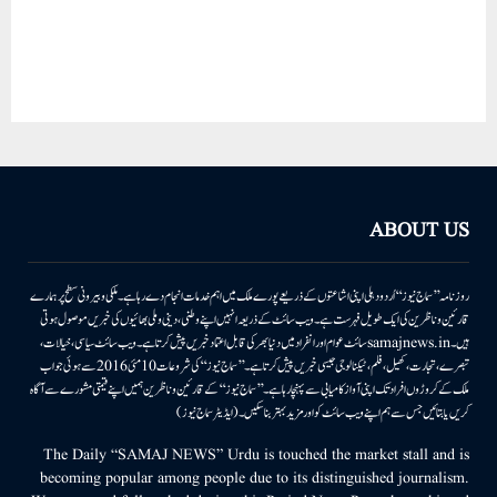
ABOUT US
روزنامہ ’’سماج نیوز‘‘ اُردو دہلی اپنی اشاعتوں کے ذریعے پورے ملک میں اہم خدمات انجام دے رہا ہے۔ ملکی وبیرونی سطح پر ہمارے
قارئین وناظرین کی ایک طویل فہرست ہے۔ ویب سائٹ کے ذریعہ انہیں اپنے وطنی، دینی وملی بھائیوں کی خبریں موصول ہوتی
ہیں۔samajnews.inسائٹ عوام اور انفراد میں دنیا بھر کی قابل اعتماد خبریں پیش کرتا ہے۔ ویب سائٹ سیاسی، خیالات،
تبصرے، تجارت، کھیل، فلم، ٹیکنالوجی جیسی خبریں پیش کرتا ہے۔ ’’سماج نیوز‘‘ کی شروعات 10مئی 2016 سے ہوئی جو اب
ملک کے کروڑوں افراد تک اپنی آواز کامیابی سے پہنچا رہا ہے۔ ’’سماج نیوز‘‘ کے قارئین وناظرین ہمیں اپنے قیمتی مشورے سے آگاہ
کریں یا بتائیں جس سے ہم اپنے ویب سائٹ کو اور مزید بہتر بناسکیں۔ (ایڈیٹر سماج نیوز)
The Daily “SAMAJ NEWS” Urdu is touched the market stall and is
becoming popular among people due to its distinguished journalism.