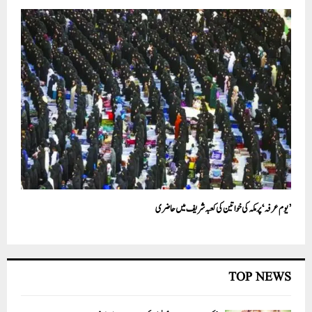
’یوم عرفہ‘ پر مکہ کی خواتین کی کعبہ شریف میں حاضری
TOP NEWS