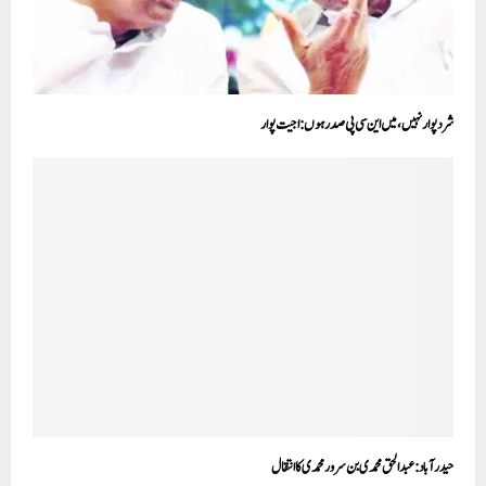
شرد پوار نہیں، میں این سی پی صدر ہوں: اجیت پوار
حیدرآباد:عبدالحق محمدی بن سرور محمدی کا انتقال