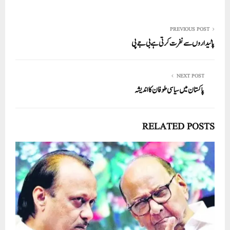
ha
m
nk
wi
ce
ha
re
ail
ed
tte
bo
ts
In
r
ok
A
PREVIOUS POST
پاٹیداروں سے نفرت کرتی ہے بی جے پی
pp
NEXT POST
پاکستان میں سیاسی طوفان کا اندیشہ
RELATED POSTS