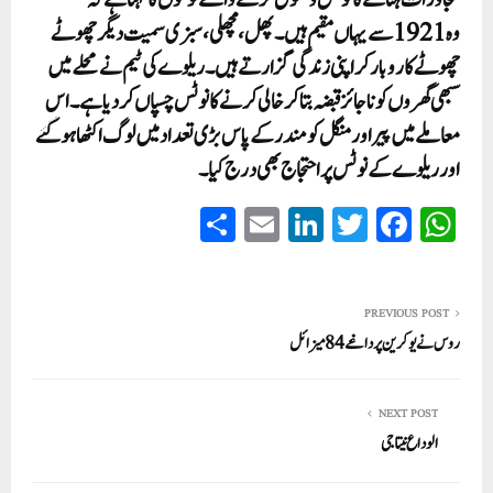
تجاوزات ہٹانے کا نوٹس وصول کرنے والے لوگوں کا کہنا ہے کہ
وہ 1921 سے یہاں مقیم ہیں۔ پھل، مچھلی، سبزی سمیت دیگر چھوٹے
چھوٹے کاروبار کر اپنی زندگی گزارتے ہیں۔ ریلوے کی ٹیم نے محلے میں
سبھی گھروں کو ناجائز قبضہ بتا کر خالی کرنے کا نوٹس چسپاں کر دیا ہے۔ اس
معاملے میں پیر اور منگل کو مندر کے پاس بڑی تعداد میں لوگ اکٹھا ہو گئے
اور ریلوے کے نوٹس پر احتجاج بھی درج کیا۔
S
E
Li
T
Fa
W
ha
m
nk
wi
ce
ha
re
ail
ed
tte
bo
ts
In
r
ok
A
PREVIOUS POST
روس نے یوکرین پر داغے 84 میزائل
pp
NEXT POST
الوداع نیتا جی