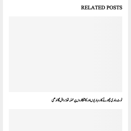
RELATED POSTS
نوٹ بندی چھوٹے کاروباریوں اور کاشتکاروں پر حملہ تھا:راہل گاندھی