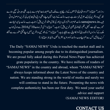
روزنامہ ’’سماج نیوز‘‘ اُردو دہلی اپنی اشاعتوں کے ذریعے پورے ملک میں اہم خدمات انجام دے رہا ہے۔ ملکی وبیرونی سطح پر ہمارے
قارئین وناظرین کی ایک طویل فہرست ہے۔ ویب سائٹ کے ذریعہ انہیں اپنے وطنی، دینی وملی بھائیوں کی خبریں موصول ہوتی
ہیں۔samajnews.inسائٹ عوام اور انفراد میں دنیا بھر کی قابل اعتماد خبریں پیش کرتا ہے۔ ویب سائٹ سیاسی، خیالات،
تبصرے، تجارت، کھیل، فلم، ٹیکنالوجی جیسی خبریں پیش کرتا ہے۔ ’’سماج نیوز‘‘ کی شروعات 10مئی 2016 سے ہوئی جو اب
ملک کے کروڑوں افراد تک اپنی آواز کامیابی سے پہنچا رہا ہے۔ ’’سماج نیوز‘‘ کے قارئین وناظرین ہمیں اپنے قیمتی مشورے سے آگاہ
کریں یا بتائیں جس سے ہم اپنے ویب سائٹ کو اور مزید بہتر بناسکیں۔ (ایڈیٹر سماج نیوز)
The Daily “SAMAJ NEWS” Urdu is touched the market stall and is
becoming popular among people due to its distinguished journalism.
We are proud fully asked during this Period News Paper has achieved
grate popularity in the country. We have millions of readers of
“SAMAJ NEWS” in the country and abroad, whom “SAMAJ NEWS”
always keeps informed about the Latest News of the country and
nation. We are standing strong in the world of media and surely we
will continue to stand in the future. Presenting the news with
complete authenticity has been our first duty. We need your useful
advice and support.
(SAMAJ NEWS EDITOR)
CONTACT US