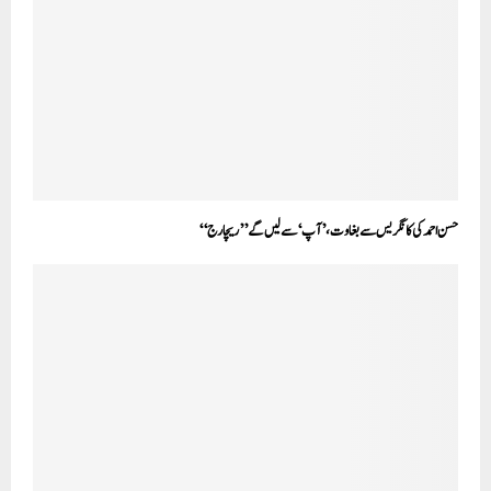
حسن احمد کی کانگریس سے بغاوت، ’آپ‘ سے لیں گے ’’ریچارج‘‘