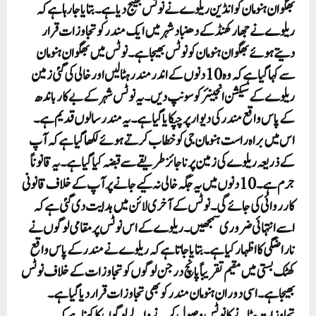
بھگوان ہنومان کو انڈین ریلوے نے نوٹس بھیج دیاہے۔ بتایا جارہا ہے کہ
ریلوے نے جھارکھنڈ کے دھنباد شہر میں ایک مندر کو تجاوزات قرار
دیتے ہوئے بھگوان ہنومان کو نوٹس بھیجا ہے۔ نوٹس میں بھگوان ہنومان
سے کہا گیا ہے کہ وہ 10 دنوں کے اندر مندر ہٹا لیں اور خالی کی گئی زمین
ریلوے کے سیکشن انجینئر کو سونپ دیں۔یہ نوٹس شہر کے بے کار باندھ
کے پاس واقع مندر کی دیوار پر چپکایا گیا ہے۔ یہ مندر سالوں قدیم ہے۔
اس میں براہ راست ہنومان جی کو خطاب کرتے ہوئے لکھا گیا ہے کہ آپ
کے ذریعہ ریلوے کی زمین پر ناجائز طریقے سے قبضہ کیا گیا ہے۔ یہ قانوناً
جرم ہے۔ 10 دنوں میں یہ جگہ خالی نہ کیے جانے پر آپ کے خلاف قانونی
کارروائی کی جائے گی۔ نوٹس کے آخری لائن میں ہدایت دی گئی ہے کہ
اسے انتہائی ضروری سمجھیں۔ ریلوے کے اس نوٹس پر مقامی لوگوں نے
ناراضگی کا اظہار کیا ہے۔بتایا جاتا ہے کہ ریلوے نے مندر کے پاس واقع
کھٹک بستی میں مقیم تقریباً پانچ درجن لوگوں کو تجاوزات کے خلاف نوٹس
بھیجا ہے۔ اسی دوران ہنومان مندر کو بھی تجاوزات قرار دیا گیا ہے۔