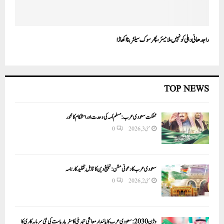
راجدھانی دہلی کو نہیں ملا میئر، پھر سوک سینٹر بنا اکھاڑا
TOP NEWS
مملکت سعودی عرب: مسلم اُمہ کی وحدت اور استحکام کا محور
مئی 3, 2026
0
سعودی عرب کا دعوتی مشن: تبلیغ دین کا قابلِ تقلید کارنامہ
مئی 2, 2026
0
وژن 2030:سعودی عرب کا پائیدار معاشی تبدیلی کا سفر یا ریاست کی نئی سرمایہ کاری کا