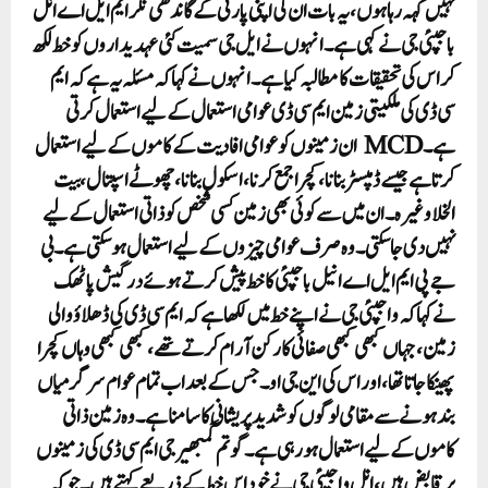
نہیں کہہ رہا ہوں، یہ بات ان کی اپنی پارٹی کے گاندھی نگر ایم ایل اے انل
باجپئی جی نے کہی ہے۔ انہوں نے ایل جی سمیت کئی عہدیداروں کو خط لکھ
کر اس کی تحقیقات کا مطالبہ کیا ہے۔ انہوں نے کہا کہ مسئلہ یہ ہے کہ ایم
سی ڈی کی ملکیتی زمین ایم سی ڈی عوامی استعمال کے لیے استعمال کرتی
ہے۔ MCD ان زمینوں کو عوامی افادیت کے کاموں کے لیے استعمال
کرتا ہے جیسے ڈمپسٹر بنانا، کچرا جمع کرنا، اسکول بنانا، چھوٹے اسپتال، بیت
الخلا وغیرہ۔ ان میں سے کوئی بھی زمین کسی شخص کو ذاتی استعمال کے لیے
نہیں دی جا سکتی۔ وہ صرف عوامی چیزوں کے لیے استعمال ہو سکتی ہے۔ بی
جے پی ایم ایل اے انیل باجپئی کا خط پیش کرتے ہوئے درگیش پاٹھک
نے کہا کہ واجپئی جی نے اپنے خط میں لکھا ہے کہ ایم سی ڈی کی ڈھلاؤ والی
زمین، جہاں کبھی کبھی صفائی کارکن آرام کرتے تھے، کبھی کبھی وہاں کچرا
پھینکا جاتا تھا، اور اس کی این جی او۔ جس کے بعد اب تمام عوام سرگرمیاں
بند ہونے سے مقامی لوگوں کو شدید پریشانی کا سامنا ہے۔ وہ زمین ذاتی
کاموں کے لیے استعمال ہو رہی ہے۔ گوتم گمبھیر جی ایم سی ڈی کی زمینوں
پر قابض ہیں، انل واجپئی جی نے خود اس خط کے ذریعے کہتے ہیں۔ جو کہ