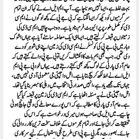
بہت غلط ہے، ایسا نہیں ہونا چاہیے۔آپ ایم ایل اے نے کہا کہ ان تمام
سرگرمیوں کو دیکھ کر ایسا لگتا ہے کہ بی جے پی کے کچھ لوگوں نے ایم سی
ڈی کو مکمل طور پر پرائیویٹ فرم بنا دیا ہے۔ وہ جب چاہیں ایم سی ڈی کی
زمینوں پر قبضہ کر لیتے ہیں۔ ایسا ہی ایک معاملہ سامنے آیا ہے جہاں اشوک
وہار میں بی جے پی کی کونسلر نے ایم سی ڈی کی زمین اپنے ہی شوہر کو دے
دی تھی۔ جب بھی ہم بات کا انکشاف کریں تو بی جے پی والے کہتے ہیں کہ
عام آدمی پارٹی کے لوگ کچھ بھی کہتے رہتے ہیں۔ یہاں خود بی جے پی ایم
ایل اے نے خط لکھ کر سچ بتایا ہے۔انل واجپئی جی معمولی آدمی نہیں ہیں،
جہاں تک مجھے یاد ہے، انہیں صدارتی انتخاب میں دہلی کا مبصر بنایا گیا تھا۔
انل واجپئی جی نے یہ مسئلہ اٹھایا ہے کہ ایم سی ڈی کی زمین پر قبضہ کیا گیا
ہے۔ عام آدمی پارٹی کا مطالبہ ہے کہ اس پورے معاملے کی وقتی جانچ ہونی
چاہیے۔ میں ایل جی صاحب ہوں میری درخواست ہے کہ اس کی
تحقیقات کرائی جائے اور تمام مجرموں کے خلاف سخت ترین کارروائی کی
جائے۔ بصورت دیگر بی جے پی اسی طرح نجی استعمال کے لیے سرکاری