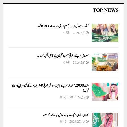
TOP NEWS
مملکت سعودی عرب: مسلم اُمہ کی وحدت اور استحکام کا محور
مئی 3, 2026
0
سعودی عرب کا دعوتی مشن: تبلیغ دین کا قابلِ تقلید کارنامہ
مئی 2, 2026
0
وژن 2030:سعودی عرب کا پائیدار معاشی تبدیلی کا سفر یا ریاست کی نئی سرمایہ کاری کا
تجربہ؟
اپریل 29, 2026
0
محمد بن سلمان: ایک جدید اور فلاحی ریاست کے معمار
اپریل 27, 2026
0