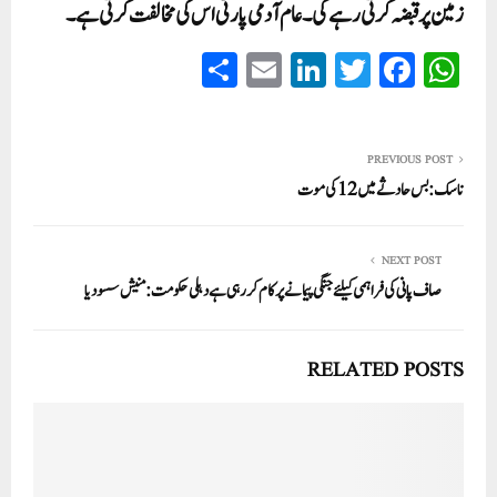
زمین پر قبضہ کرتی رہے گی۔ عام آدمی پارٹی اس کی مخالفت کرتی ہے۔
S
E
Li
T
Fa
W
ha
m
nk
wi
ce
ha
re
ail
ed
tte
bo
ts
In
r
ok
A
PREVIOUS POST
ناسک: بس حادثے میں 12کی موت
pp
NEXT POST
صاف پانی کی فراہمی کیلئے جنگی پیمانے پر کام کررہی ہے دہلی حکومت: منیش سسودیا
RELATED POSTS