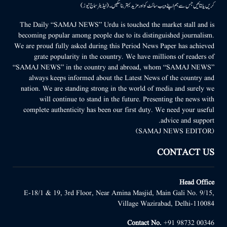
کریں یا بتائیں جس سے ہم اپنے ویب سائٹ کو اور مزید بہتر بناسکیں۔ (ایڈیٹر سماج نیوز)
The Daily “SAMAJ NEWS” Urdu is touched the market stall and is
becoming popular among people due to its distinguished journalism.
We are proud fully asked during this Period News Paper has achieved
grate popularity in the country. We have millions of readers of
“SAMAJ NEWS” in the country and abroad, whom “SAMAJ NEWS”
always keeps informed about the Latest News of the country and
nation. We are standing strong in the world of media and surely we
will continue to stand in the future. Presenting the news with
complete authenticity has been our first duty. We need your useful
advice and support.
(SAMAJ NEWS EDITOR)
CONTACT US
Head Office
E-18/1 & 19, 3rd Floor, Near Amina Masjid, Main Gali No. 9/15,
Village Wazirabad, Delhi-110084
Contact No.
+91 98732 00346