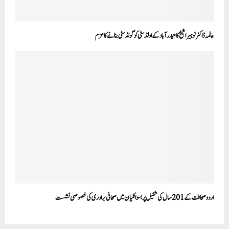
عالمہ ڈاکٹر نوہیرا شیخ کا حیدر آباد کے اولڈ سٹی کو گولڈ سٹی بنانے کا عزم
اردو صحافت کے 201سال کی تکمیل پر بسواکلیان میں صحافی برادری کی خصوصی نشست