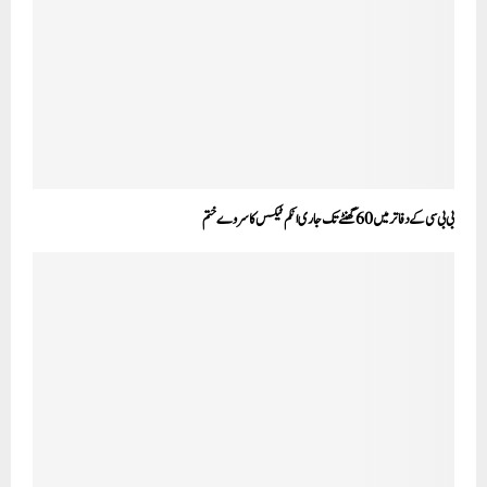
بی بی سی کے دفاتر میں 60گھنٹے تک جاری انکم ٹیکس کا سروے ختم