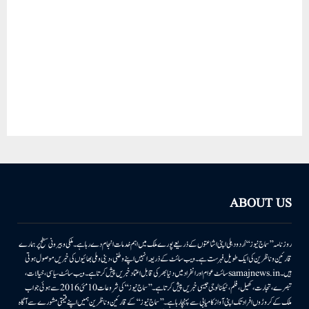
ABOUT US
روزنامہ ’’سماج نیوز‘‘ اُردو دہلی اپنی اشاعتوں کے ذریعے پورے ملک میں اہم خدمات انجام دے رہا ہے۔ ملکی وبیرونی سطح پر ہمارے
قارئین وناظرین کی ایک طویل فہرست ہے۔ ویب سائٹ کے ذریعہ انہیں اپنے وطنی، دینی وملی بھائیوں کی خبریں موصول ہوتی
ہیں۔samajnews.inسائٹ عوام اور انفراد میں دنیا بھر کی قابل اعتماد خبریں پیش کرتا ہے۔ ویب سائٹ سیاسی، خیالات،
تبصرے، تجارت، کھیل، فلم، ٹیکنالوجی جیسی خبریں پیش کرتا ہے۔ ’’سماج نیوز‘‘ کی شروعات 10مئی 2016 سے ہوئی جو اب
ملک کے کروڑوں افراد تک اپنی آواز کامیابی سے پہنچا رہا ہے۔ ’’سماج نیوز‘‘ کے قارئین وناظرین ہمیں اپنے قیمتی مشورے سے آگاہ