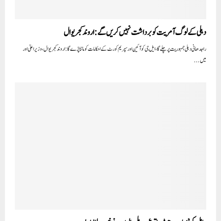
دہلی کے لوگ آمریت کو برداشت نہیں کریں گے:اروند کجریوال
راجدھانی دہلی جمہوریت پر چلے گا، ایل جی کو آئین اور سپریم کورٹ کے احکامات کو ماننا پڑے گا : اروند کجریوال، وزیراعلیٰ اور
میں...