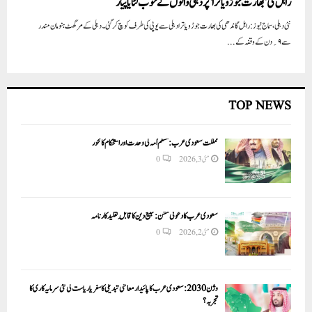
راہل کی ’بھارت جوڑو یاترا‘ پر دہلی والوں نے خوب لٹایا پیار
نئی دہلی، سماج نیوز:راہل گاندھی کی بھارت جوڑویاترا دہلی سے یوپی کی طرف کوچ کرگئی ۔دہلی کے مرگھٹ ہنومان مندر
سے ۹؍دن کے وقفہ کے...
TOP NEWS
مملکت سعودی عرب: مسلم اُمہ کی وحدت اور استحکام کا محور
مئی 3, 2026
0
سعودی عرب کا دعوتی مشن: تبلیغ دین کا قابلِ تقلید کارنامہ
مئی 2, 2026
0
وژن 2030:سعودی عرب کا پائیدار معاشی تبدیلی کا سفر یا ریاست کی نئی سرمایہ کاری کا
تجربہ؟