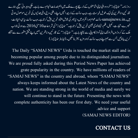
روزنامہ ’’سماج نیوز‘‘ اُردو دہلی اپنی اشاعتوں کے ذریعے پورے ملک میں اہم خدمات انجام دے رہا ہے۔ ملکی وبیرونی سطح پر ہمارے
قارئین وناظرین کی ایک طویل فہرست ہے۔ ویب سائٹ کے ذریعہ انہیں اپنے وطنی، دینی وملی بھائیوں کی خبریں موصول ہوتی
ہیں۔samajnews.inسائٹ عوام اور انفراد میں دنیا بھر کی قابل اعتماد خبریں پیش کرتا ہے۔ ویب سائٹ سیاسی، خیالات،
تبصرے، تجارت، کھیل، فلم، ٹیکنالوجی جیسی خبریں پیش کرتا ہے۔ ’’سماج نیوز‘‘ کی شروعات 10مئی 2016 سے ہوئی جو اب
ملک کے کروڑوں افراد تک اپنی آواز کامیابی سے پہنچا رہا ہے۔ ’’سماج نیوز‘‘ کے قارئین وناظرین ہمیں اپنے قیمتی مشورے سے آگاہ
کریں یا بتائیں جس سے ہم اپنے ویب سائٹ کو اور مزید بہتر بناسکیں۔ (ایڈیٹر سماج نیوز)
The Daily “SAMAJ NEWS” Urdu is touched the market stall and is
becoming popular among people due to its distinguished journalism.
We are proud fully asked during this Period News Paper has achieved
grate popularity in the country. We have millions of readers of
“SAMAJ NEWS” in the country and abroad, whom “SAMAJ NEWS”
always keeps informed about the Latest News of the country and
nation. We are standing strong in the world of media and surely we
will continue to stand in the future. Presenting the news with
complete authenticity has been our first duty. We need your useful
advice and support.
(SAMAJ NEWS EDITOR)
CONTACT US