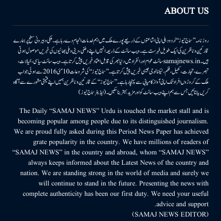
ABOUT US
روزنامہ ’’سماج نیوز‘‘ اُردو دہلی اپنی اشاعتوں کے ذریعے پورے ملک میں اہم خدمات انجام دے رہا ہے۔ ملکی وبیرونی سطح پر ہمارے
قارئین وناظرین کی ایک طویل فہرست ہے۔ ویب سائٹ کے ذریعہ انہیں اپنے وطنی، دینی وملی بھائیوں کی خبریں موصول ہوتی
ہیں۔samajnews.inسائٹ عوام اور انفراد میں دنیا بھر کی قابل اعتماد خبریں پیش کرتا ہے۔ ویب سائٹ سیاسی، خیالات،
تبصرے، تجارت، کھیل، فلم، ٹیکنالوجی جیسی خبریں پیش کرتا ہے۔ ’’سماج نیوز‘‘ کی شروعات 10مئی 2016 سے ہوئی جو اب
ملک کے کروڑوں افراد تک اپنی آواز کامیابی سے پہنچا رہا ہے۔ ’’سماج نیوز‘‘ کے قارئین وناظرین ہمیں اپنے قیمتی مشورے سے آگاہ
کریں یا بتائیں جس سے ہم اپنے ویب سائٹ کو اور مزید بہتر بناسکیں۔ (ایڈیٹر سماج نیوز)
The Daily “SAMAJ NEWS” Urdu is touched the market stall and is
becoming popular among people due to its distinguished journalism.
We are proud fully asked during this Period News Paper has achieved
grate popularity in the country. We have millions of readers of
“SAMAJ NEWS” in the country and abroad, whom “SAMAJ NEWS”
always keeps informed about the Latest News of the country and
nation. We are standing strong in the world of media and surely we
will continue to stand in the future. Presenting the news with
complete authenticity has been our first duty. We need your useful
advice and support.
(SAMAJ NEWS EDITOR)