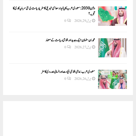
وژن 2030:سعودی عرب کا پائیدار معاشی تبدیلی کا سفر یا ریاست کی نئی سرمایہ کاری کا
تجربہ؟
اپریل 29, 2026
0
محمد بن سلمان: ایک جدید اور فلاحی ریاست کے معمار
اپریل 27, 2026
0
سعودی عرب: عالمی فلاحی قیادت اور انسانی ہمدردی کا سفر
اپریل 26, 2026
0