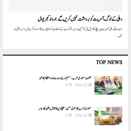
دہلی کے لوگ آمریت کو برداشت نہیں کریں گے:اروند کجریوال
راجدھانی دہلی جمہوریت پر چلے گا، ایل جی کو آئین اور سپریم کورٹ کے احکامات کو ماننا پڑے گا : اروند کجریوال، وزیراعلیٰ اور
میں...
TOP NEWS
مملکت سعودی عرب: مسلم اُمہ کی وحدت اور استحکام کا محور
مئی 3, 2026
0
سعودی عرب کا دعوتی مشن: تبلیغ دین کا قابلِ تقلید کارنامہ
مئی 2, 2026
0