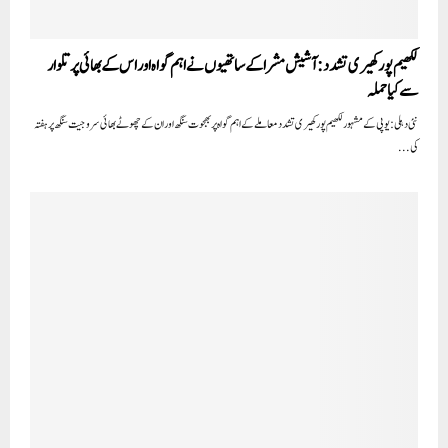
لکھیم پور کھیری تشدد: آشیش مشرا کے ساتھیوں نے اہم گواہ اور اس کے بھائی پر تلوار
سے کیا حملہ
نئی دہلی: یوپی کے مشہور لکھیم پور کھیری تشدد معاملے کے اہم گواہ پربھجوت سنگھ اور ان کے چھوٹے بھائی سروجیت سنگھ پر ہفتہ
کی...