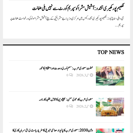
لکھیم پور کھیری تشدد: آشیش مشرا کو سپریم کورٹ سے نہیں ملی ضمانت
نئی دہلی،سماج نیوز : لکھیم پور کھیری تشدد کیس میں مرکزی وزیر اجے مشرا ٹینی کے بیٹے آشیش مشرا مونو کی درخواست ضمانت پر
سپریم...
TOP NEWS
مملکت سعودی عرب: مسلم اُمہ کی وحدت اور استحکام کا محور
مئی 3, 2026
0
سعودی عرب کا دعوتی مشن: تبلیغ دین کا قابلِ تقلید کارنامہ
مئی 2, 2026
0
وژن 2030:سعودی عرب کا پائیدار معاشی تبدیلی کا سفر یا ریاست کی نئی سرمایہ کاری کا