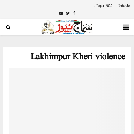
e-Paper 2022
Unicode
Youtube
Twitter
Facebook
PRIMARY
MENU
Lakhimpur Kheri violence