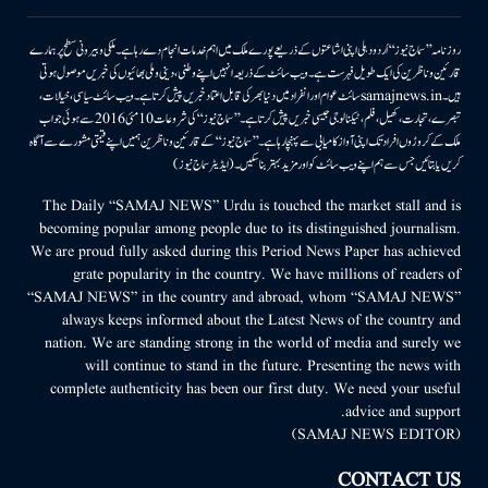
روزنامہ ’’سماج نیوز‘‘ اُردو دہلی اپنی اشاعتوں کے ذریعے پورے ملک میں اہم خدمات انجام دے رہا ہے۔ ملکی وبیرونی سطح پر ہمارے
قارئین وناظرین کی ایک طویل فہرست ہے۔ ویب سائٹ کے ذریعہ انہیں اپنے وطنی، دینی وملی بھائیوں کی خبریں موصول ہوتی
ہیں۔samajnews.inسائٹ عوام اور انفراد میں دنیا بھر کی قابل اعتماد خبریں پیش کرتا ہے۔ ویب سائٹ سیاسی، خیالات،
تبصرے، تجارت، کھیل، فلم، ٹیکنالوجی جیسی خبریں پیش کرتا ہے۔ ’’سماج نیوز‘‘ کی شروعات 10مئی 2016 سے ہوئی جو اب
ملک کے کروڑوں افراد تک اپنی آواز کامیابی سے پہنچا رہا ہے۔ ’’سماج نیوز‘‘ کے قارئین وناظرین ہمیں اپنے قیمتی مشورے سے آگاہ
کریں یا بتائیں جس سے ہم اپنے ویب سائٹ کو اور مزید بہتر بناسکیں۔ (ایڈیٹر سماج نیوز)
The Daily “SAMAJ NEWS” Urdu is touched the market stall and is
becoming popular among people due to its distinguished journalism.
We are proud fully asked during this Period News Paper has achieved
grate popularity in the country. We have millions of readers of
“SAMAJ NEWS” in the country and abroad, whom “SAMAJ NEWS”
always keeps informed about the Latest News of the country and
nation. We are standing strong in the world of media and surely we
will continue to stand in the future. Presenting the news with
complete authenticity has been our first duty. We need your useful
advice and support.
(SAMAJ NEWS EDITOR)
CONTACT US