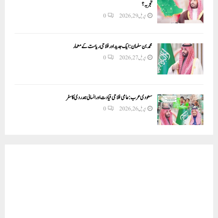
تجربہ؟
اپریل 29, 2026
0
محمد بن سلمان: ایک جدید اور فلاحی ریاست کے معمار
اپریل 27, 2026
0
سعودی عرب: عالمی فلاحی قیادت اور انسانی ہمدردی کا سفر
اپریل 26, 2026
0