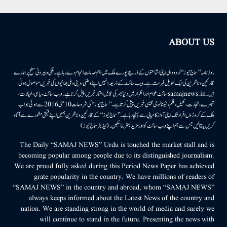
ABOUT US
روزنامہ ’’سماج نیوز‘‘ اُردو دہلی اپنی اشاعتوں کے ذریعے پورے ملک میں اہم خدمات انجام دے رہا ہے۔ ملکی وبیرونی سطح پر ہمارے
قارئین وناظرین کی ایک طویل فہرست ہے۔ ویب سائٹ کے ذریعہ انہیں اپنے وطنی، دینی وملی بھائیوں کی خبریں موصول ہوتی
ہیں۔samajnews.inسائٹ عوام اور انفراد میں دنیا بھر کی قابل اعتماد خبریں پیش کرتا ہے۔ ویب سائٹ سیاسی، خیالات،
تبصرے، تجارت، کھیل، فلم، ٹیکنالوجی جیسی خبریں پیش کرتا ہے۔ ’’سماج نیوز‘‘ کی شروعات 10مئی 2016 سے ہوئی جو اب
ملک کے کروڑوں افراد تک اپنی آواز کامیابی سے پہنچا رہا ہے۔ ’’سماج نیوز‘‘ کے قارئین وناظرین ہمیں اپنے قیمتی مشورے سے آگاہ
کریں یا بتائیں جس سے ہم اپنے ویب سائٹ کو اور مزید بہتر بناسکیں۔ (ایڈیٹر سماج نیوز)
The Daily “SAMAJ NEWS” Urdu is touched the market stall and is
becoming popular among people due to its distinguished journalism.
We are proud fully asked during this Period News Paper has achieved
grate popularity in the country. We have millions of readers of
“SAMAJ NEWS” in the country and abroad, whom “SAMAJ NEWS”
always keeps informed about the Latest News of the country and
nation. We are standing strong in the world of media and surely we
will continue to stand in the future. Presenting the news with