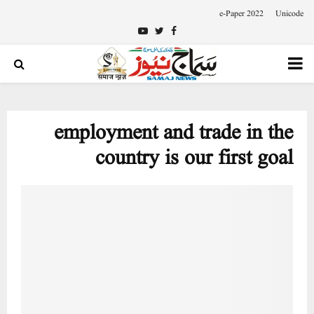
e-Paper 2022
Unicode
Youtube
Twitter
Facebook
PRIMARY
MENU
employment and trade in the
country is our first goal