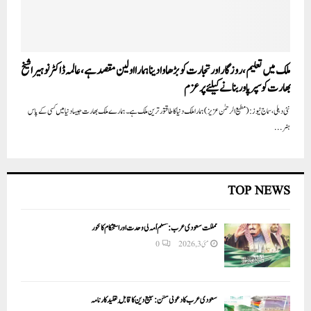
ملک میں تعلیم، روزگار اور تجارت کو بڑھاوا دینا ہمارا اولین مقصد ہے، عالمہ ڈاکٹر نوہیرا شیخ
بھارت کو سپرپاور بنانے کیلئے پر عزم
نئی دہلی، سماج نیوز: (مطیع الرحمٰن عزیز) ہمارا ملک دنیا کا طاقتور ترین ملک ہے۔ ہمارے ملک بھارت جیسا دنیا میں کسی کے پاس
ہنر...
TOP NEWS
مملکت سعودی عرب: مسلم اُمہ کی وحدت اور استحکام کا محور
مئی 3, 2026
0
سعودی عرب کا دعوتی مشن: تبلیغ دین کا قابلِ تقلید کارنامہ