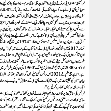
سویڈش اکیڈ
سخت تفاوت پایا جاتا ہے۔وہ ادب کا نوبل انعام جیتنے والی پہلی فرانسیسی خاتون ہیں
حیرت زدہ ہوں، میں نے کبھی نہیں سوچا تھا کہ ایک مصنفہ کے طور پرمجھے اس اعزا
سے، لیکن دنیا کے سلسلے میں ٹھیک ٹھیک اور انصاف کے ساتھ گواہی دینے کی بناپر 
ہماری آنکھیں کھل جاتی ہیں۔ اکیڈمی کا کہنا ہے کہ اس مقصد کے لیے وہ زبان کو’’چا
ترجمہ 2017 میں شائع ہوا تھا۔اکیڈمی نے اس کتاب کے بارے میں کہا:’
ادبی شاگردوں کی ایک بڑی تعداد بھی دی ہے‘‘۔فرانس کے شمالی شہرنارمنڈی سے تعلق
طرح وہ اپنے محنت کش طبقے کے پس منظر پر قائم رہتے ہوئے فرانسیسی بورژوازی ک
ارنو کاسنہ 2000 میں شائع شدہ ن
بیانیہ‘‘ان کی تخلیقات میں ایک شاہکار ہے۔اکیڈمی کے مطابق’’یہ ایک بے رحمانہ مگرا
ایک اور ہی بہاؤ میں خطاب کرتی ہے‘‘۔
فرانس کی سابق وزیر ثقافت روزلین بیچلوٹ نے ٹویٹر پر لکھا کہ ’’ارنو ایک ایسی م
سیاسی خیالات سے متفق نہ ہو لیکن ہرکسی کو ان کےایک طاقتور اور متحرک کام کو سلا