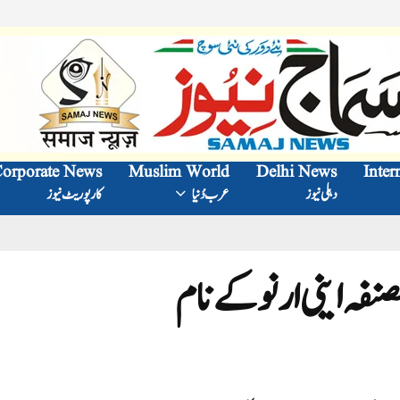
orporate News
Muslim World
Delhi News
Inter
دہلی نیوز
عرب دُنیا
کارپوریٹ نیوز
نفہ اینی ارنو کے نام