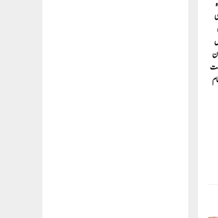
ہ
ی
امریکی
ل
 تھی۔ان
است
ام