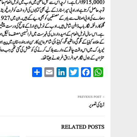
(915,000 ڈالر) ہے۔اگرچہ اس سے قبل ماضی میں ادب میں نوبل انعام حاص
توجہ حاصل کرتا ہے اور ادبی سپراسٹارز کے لیے بھی کتابوں کی فروخت کو فروغ 
گلوکار و نغمہ نگار باب ڈیلن شامل ہیں۔ادب کے نوبل ایوارڈ کے فاتح کی درست پی
کےعلاوہ کینیا کے نگوگی وا تھیونگو ، کینیڈا کی شاعرہ این کارسن اور ہندوستا
نیو یارک میں اس وقت چاقو کے وار سے ہلاک کرنے کی کوشش کی گئی تھی جب وہ ای
تنزانیہ کے ناول نگار عبدالرزاق غرناہ نے جیتا تھا۔
S
E
Li
T
Fa
W
ha
m
nk
wi
ce
ha
re
ail
ed
tte
bo
ts
In
r
ok
A
PREVIOUS POST
آج کی تصویر
pp
RELATED POSTS