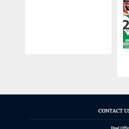
CONTACT U
Head Offic