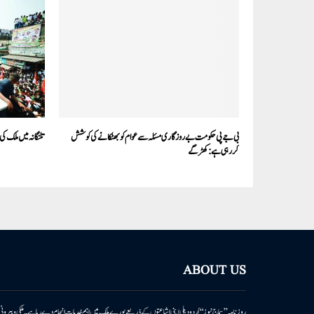
بی جے پی حکومت بے روزگاری مسئلہ سے عوام کو بھٹکانے کی کوشش
تلنگانہ میں ملک 
کررہی ہے: کھڑگے
ABOUT US
روزنامہ ’’سماج نیوز‘‘ اُردو دہلی اپنی اشاعتوں کے ذریعے پورے ملک میں اہم خدمات انجام دے رہا ہے۔ ملکی وبیر