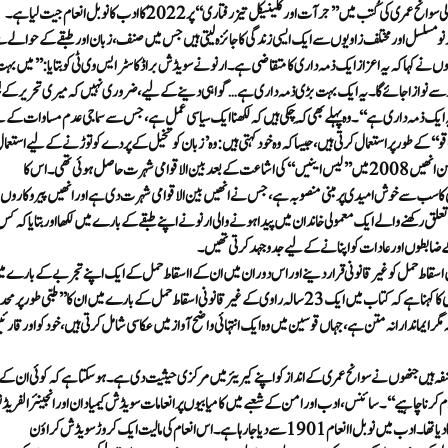
فرانسیسی مصنفہ اینی ارنو نے اپنی یادداشتوں پرمبنی سماجی عدم مساوات کا جائزہ لینے والی سوانح عمری کی کُتب میں’’جرآت اور کلینیکل تیز رفتاری‘‘ پر2022 کا ادب کا نوبل انعام جیت لیا ہے۔
می نے بدھ کو اپنے انتخاب کی وضاحت کرتے ہوئے کہا کہ 82 سالہ ارنو مسلسل اور مختلف زاویوں سے ایک ایسی زندگی کا جائزہ لیتی ہیں جس میں صنف، زبان اور طبقے کے حوالے
۔ انھوں نے کہا کہ یہ اعزازایک ذمہ داری کامتقاضی ہے۔ارنو نے سویڈش براڈکاسٹر ایس وی ٹی کو بتایا:’’میں بہ
ز سے نوازا جائے گا۔یہ ایک بہت بڑی ذمہ داری ہے … گواہی دینے کے لیے، ضروری نہیں کہ میری تحریر کے ل
یہ ایک ذمہ داری ہے‘‘۔وہ پہلے بھی کَہ چکی ہیں کہ لکھنا ایک سیاسی عمل ہے، جس سے سماجی عدم مساوات کے ل
قو‘‘ کے طور پر استعمال کرتی ہیں، جیسا کہ وہ خود کہتی ہیں:وہ ’زبان کو تخیل کے پردے کو توڑنے کے لیےاستعما
کرتی ہیں‘‘۔ان کا پہلا ناول’’لیس آرموائرس وائڈز‘‘1974 میں شائع ہواتھا لیکن انھیں 2008 میں’’لیس اینیس‘‘ کی اشاعت کے بعد بین الاقوامی شہرت حاصل ہوئی تھی۔ اس کا
’یہ ان کا سب سے خوش امیدی پر مبنی منصوبہ ہے، جس نے انھیں بین الاقوامی شہرت دی ہے اور انھیں پیروکاروں 
 رکھنے والے ایک معمولی خاندان میں پیدا ہونے والی ارنو نے اپنے طبقے کے بارے میں لکھا اور بتایا کہ کس
ے ضابطوں اور عادات کو اپنانے کے لیے جدوجہد کرتی تھیں۔
اول ’ہیپننگ‘ 1960ء کی دہائی میں فرانس میں اسقاط حمل کو غیر قانونی قراردینے اور اس دوران میں ان کے ااسقاط حمل کے ایک اپنے تجربے کے بارے 
ہے۔اس پرمبنی فلم نے 2021 میں وینس فلمی میلے میں گولڈن شیر جیتا تھا۔اکیڈمی کا کہنا ہے کہ کتاب میں ایک 23 سالہ راوی کے غیرقانونی اسقاط حمل کے بارے میں ان کا ’’طبی طور پ
یماندارانہ متن ہے، جہاں قوسین میں وہ ایک انتہائی واضح آواز میں عکاسی شامل کرتی ہیں، خود کو اور قارئی
صنفہ ہیں جنھوں نے سوانح عمری کے انداز کو اپنے کیریئر میں مرکزی حیثیت دی ہے۔ ہوسکتا ہے کہ کوئی ان کے
م کرنا چاہیے‘‘۔سائنس، ادب اور امن کے شعبے میں کامیابیوں پر انعامات سویڈش کیمیادان اور انجینئر الفریڈ 
کی وصیت پر قائم کیے گئے تھے، جن کی ڈائنامائٹ کی ایجاد نے انھیں امیر اور مشہور بنا دیا تھا۔ادب میں نوبل اانعام 1901 سے دیا جا رہا ہے۔اس انعام کی مالیت ایک کروڑ سویڈش کراؤن