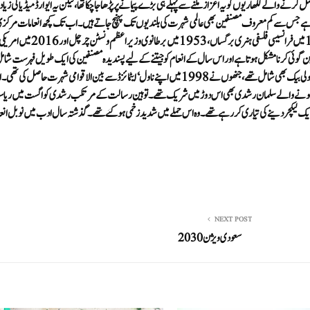
ل کرنے والےلکھاریوں کویہ اعزاز ملنے سے پہلے ہی بڑے پیمانے پر پڑھاجا چکا تھا ، لیکن یہ ایوارڈ میڈیا کی زیاد
دیتا ہے جس سے کم معروف مصنفین بھی عالمی شہرت کی بلندیوں تک پہنچ جاتے ہیں۔اب تک کچھ انعامات مرکز
دھارے کی ادبی اصناف سے باہر کے مصنفین کو بھی دیے گئے ہیں۔ان میں 1927 میں فرانسیسی فلسفی ہنری برگساں ، 1953 میں برطانوی وزیر اعظم ونسٹن چرچل اور 2016 میں 
شین گوئی کرنا مشکل ہوتا ہے اوراس سال کے انعام کوجیتنے کے لیے پسندیدہ مصنفین کی ایک طویل فہرست شام
ہے۔اس سال نوبل انعام کے امیدواروں کی فہرست میں فرانسیسی مصنف مائیکل ہولی بیک بھی شامل تھے ، جنھوں نے 1998 میں اپنے ناول ‘ایٹمائزڈ سے بین الاقوامی شہرت حاصل کی
ن میں پیدا ہونے والے سلمان رشدی بھی اس دوڑ میں شریک تھے۔توہین رسالت کے مرتکب رشدی کو اگست میں ری
ک لیکچر دینے کی تیاری کر رہے تھے۔وہ اس حملے میں شدید زخمی ہوگئے تھے۔گذشتہ سال ادب میں نوبل انع
NEXT POST
سعودی ویژن2030