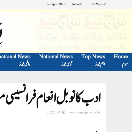
اگست 8, 2026
Unicode
e-Paper 2022
national News
National News
Top News
Home
ہوم
اہم نیوز
قومی نیوز
عالمی نیوز
ادب کا نوبل انعام فرانسیسی مص
by
www.samajnews.in
اکتوبر 7, 2022