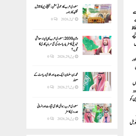
سعودی عرب کا دعوتی مشن: تبلیغ دین کا قابلِ
 سے
تقلید کارنامہ
ت
مئی 2, 2026
0
حاظ
یے
وژن 2030:سعودی عرب کا پائیدار معاشی
ل
تبدیلی کا سفر یا ریاست کی نئی سرمایہ کاری کا
تجربہ؟
اپریل 29, 2026
0
اور
محمد بن سلمان: ایک جدید اور فلاحی ریاست کے
معمار
میں
اپریل 27, 2026
0
رمحدود
ن کو
سعودی عرب: عالمی فلاحی قیادت اور انسانی
ہمدردی کا سفر
اپریل 26, 2026
0
نوبل