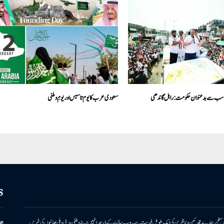
کی سب سے بدعنوان حکومت: راہل گاندھی
سعودی عرب کا یوم تاسیس اور یومِ وطنی
S
ونی سطح پر ہمارے قارئین وناظرین کی ایک طویل فہرست ہے۔ ویب سائٹ کے ذریعہ انہیں اپنے وطنی، دینی وملی بھائیوں کی خبریں
e