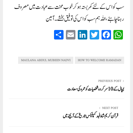
سب کو اس کے لئے کمربستہ ہوکر خوب محنت سے عبادت میں مصروف
رہنا چاہئے، اللہ ہم سب کو اس کی توفیق بخشے۔ آمین
S
E
Li
T
Fa
W
ha
m
nk
wi
ce
ha
re
ail
ed
tte
bo
ts
In
r
ok
A
MAULANA ABDUL MUBEEN NADVI
HOW TO WELCOME RAMADAN
pp
PREVIOUS POST
نیپال کے10سرکردہ شخصیات کو عمرہ کی سعادت
NEXT POST
قرآن کریم شاہ فہد کمپلیکس تاریخ کے آئینے میں