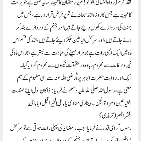
فقد حرم (رواہ النسائی) لوگو! تم پر رمضان کا مہینہ سایہ فگن ہے جو برکت
کا مہینہ ہے جس کا روزہ اللہ سبحانہ نے تم پر فرض قرار دیا ہے، جس میں
جنت کی دروازے کھول دئیے جاتے ہیں اور جہنم کے دروازے بند کر
دئے جاتے ہیں، اور سرکش شیاطین جکڑ دیئے جاتے ہیں، اللہ کی قسم اس
ماہ میں ایک ایسی رات ہے جو ہزار مہینے کی عبادت سے بہتر ہے، جواس ماہ کی
خیر وبرکات سے محروم رہا وہ درحقیقت نیکیوں سے محروم کردیا گیا۔
ایک اور روایت حضرت ابو ہریرہؓ رضی اللہ عنہ سے اسی مفہوم کے ہم
معنی ہے، رسول اللہ صلی اللہ علیہ وسلم نے فرمایا:اذاكان اول ليلة صفدت
الشياطين ومردة الجن… وينادي منادي ياباغي الخير اقبل وياباغي
الشراقصر(ترمذی)
رسول گرامی قدر نے فرمایا:جب رمضان کی پہلی رات ہوتی ہے تو سرکش
شیاطین قید کردئے جاتے ہیں، جہنم کے دروازے بند اور جنت کے