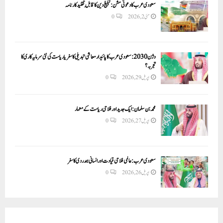
سعودی عرب کا دعوتی مشن: تبلیغ دین کا قابلِ تقلید کارنامہ
مئی 2, 2026
0
وژن 2030:سعودی عرب کا پائیدار معاشی تبدیلی کا سفر یا ریاست کی نئی سرمایہ کاری کا
تجربہ؟
اپریل 29, 2026
0
محمد بن سلمان: ایک جدید اور فلاحی ریاست کے معمار
اپریل 27, 2026
0
سعودی عرب: عالمی فلاحی قیادت اور انسانی ہمدردی کا سفر
اپریل 26, 2026
0