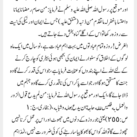
اور موقع پر رسول اللہ صلی اللہ علیہ وسلم نے فرمایا: من صام رمضانایمانا
واحتسابا غفر لہ ماتقدم من ذنبہ( متفق علیہ) جس نے ایمان اور نیکی کی نیت
سے روزہ رکھا تو اس کے اگلے گناہ بخش دئے جاتے ہیں۔
الغرض! روزہ تمام عبادتوں میں بہت اہم عبادت ہے، نو سال میں ایک ماہ
لوگوں کے اخلاق کو سنوارنے ایمان کی بجھی ہوئی بیٹری کو چارج کرنے
کے لئے اللہ نے اپنے بندوں کو عنایت فرمایا ہے، جو اس کی قدر کرلے گا وہ
جنت کا مستحق ہوگا اور جو اسے پاکر اس کی ناقدری کرے گا وہ جہنم میں
ڈالاجائے گا، ایک اورموقع پر رسول اللہ نے فرمایا : من لم يدع قول الزور
والعمل به فليس للله حاجة ان يدع طعامه وشبابه،(بخاری، ج: ١
ص: ٢٥٥)یعنی جو روزہ کے دنوں میں جھوٹ اور اس پر عمل کرنا نہیں
چھوڑ ے گا تو اللہ کو اس کا بھوکا پیاسا رہنے کی کوئی ضرورت نہیں،لہٰذا ہم