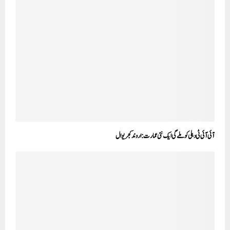
آئی آئی ٹی دہلی کو ملے گی ایک نئی عمارت:اروند کجریوال