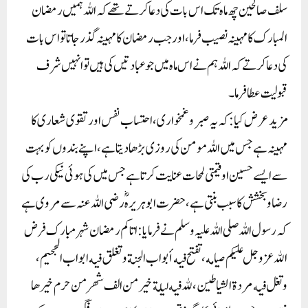
سلف صالحین چھ ماہ تک اس بات کی دعا کرتے تھے کہ اللہ ہمیں رمضان
المبارک کا مہینہ نصیب فرما، اور جب رمضان کا مہینہ گذر جاتا تو اس بات
کی دعا کرتے کہ اللہ ہم نے اس ماہ میں جو عبادتیں کی ہیں تو انہیں شرف
قبولیت عطافرما۔
مزید عرض کیا :کہ یہ صبر وغمخواری، احتساب نفس اور تقوی شعاری کا
مہینہ ہے جس میں اللہ مومن کی روزی بڑھا دیتاہے، اپنے بندوں کو بہت
سے ایسے حسین او قیمتی لمحات عنایت کرتا ہے جس میں کی ہوئی نیکی رب کی
رضاوبخشش کا سبب بنتی ہے، حضرت ابو ہریرہؓ رضی اللہ عنہ سے مروی ہے
کہ رسول اللہ صلی اللہ علیہ وسلم نے فرمایا: اتاکم رمضان شہر مبارک فرض
الله عزوجل عليكم صيامه، تفتح فيه أبواب الجنة وتغلق فيه ابواب الجحيم،
وتغل فيه مردة الشياطين ،لله فيه ليلة خير من الف شهر من حرم خيرها