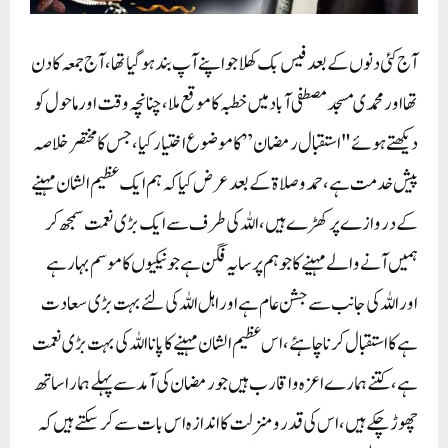
آج کئی دنوں کے بعد فیس بک کھلا جو اپنے آپ بند ہوگیا تھا،آج جمعہ کا دن
تھا اور محمدی مسجد مصطفی آباد میں خطبہ کا موقع ملا، چنانچہ وقت اور ماحول کو
دیکھتے ہوئے "استقبال رمضان ” کا موضوع اختیار کیا، جس کا مختصر خلاصہ
پیش خدمت ہے، حمد وصلاۃ کے بعد عرض کیا کہ ہم ایک عظیم الشان مہینے
کے دروازے پر کھڑے ہیں،اللہ کی طرف سے ایک بڑی نعمت سمجھ کر
ہمیں آنے والے مہینے کا جو ہم پر سایہ فگن ہے جو نیکیوں کا موسم بہار ہے
اور اللہ کی جانب سے جشن عام ہے اور اہل اللہ کی لئے بہت بڑی سعادت
ہے کا استقبال کرنا چاہئے، اس عظیم الشان مہینے کا پانا اللہ کی بہت بڑی نعمت
ہے، کتنے ہمارے اعزہ و اقارب ہیں جورمضان کی آمد سے پہلے ہمارا ساتھ
چھوڑ چکے ہیں،اس کی قدرومنزلت کا اندازہ اس بات سے کرسکتے ہیں کہ