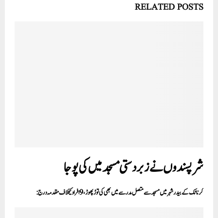
RELATED POSTS
شرپسندوں نے زبردستی مسجد میں کی پوجا
کرناٹک کے بیدر شہر میں مسجد سے متصل مدرسے میں بھی کی توڑ پھوڑ، 9 افراد کیخلاف مقدمہ درج: