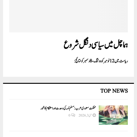
ہماچل میں سیاسی دنگل شروع
ریاست میں 12نومبر کو ووٹنگ،8دسمبر کو نتائج:
TOP NEWS
مملکت سعودی عرب: مسلم اُمہ کی وحدت اور استحکام کا محور
مئی 3, 2026
0