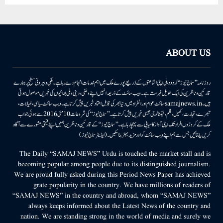
ABOUT US
روزنامہ ’’سماج نیوز‘‘ اُردو دہلی اپنی اشاعتوں کے ذریعے پورے ملک میں اہم خدمات انجام دے رہا ہے۔ ملکی وبیرونی سطح پر ہمارے
قارئین وناظرین کی ایک طویل فہرست ہے۔ ویب سائٹ کے ذریعہ انہیں اپنے وطنی، دینی وملی بھائیوں کی خبریں موصول ہوتی
ہیں۔samajnews.inسائٹ عوام اور انفراد میں دنیا بھر کی قابل اعتماد خبریں پیش کرتا ہے۔ ویب سائٹ سیاسی، خیالات،
تبصرے، تجارت، کھیل، فلم، ٹیکنالوجی جیسی خبریں پیش کرتا ہے۔ ’’سماج نیوز‘‘ کی شروعات 10مئی 2016 سے ہوئی جو اب
ملک کے کروڑوں افراد تک اپنی آواز کامیابی سے پہنچا رہا ہے۔ ’’سماج نیوز‘‘ کے قارئین وناظرین ہمیں اپنے قیمتی مشورے سے آگاہ
کریں یا بتائیں جس سے ہم اپنے ویب سائٹ کو اور مزید بہتر بناسکیں۔ (ایڈیٹر سماج نیوز)
The Daily “SAMAJ NEWS” Urdu is touched the market stall and is
becoming popular among people due to its distinguished journalism.
We are proud fully asked during this Period News Paper has achieved
grate popularity in the country. We have millions of readers of
“SAMAJ NEWS” in the country and abroad, whom “SAMAJ NEWS”
always keeps informed about the Latest News of the country and
nation. We are standing strong in the world of media and surely we