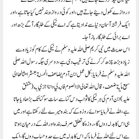
دروازے کھول دئیے جاتے ہیں، اور کوئی دروازہ بند نہیں کیا جاتا ہے، اور
ایک فرشتہ آسمان دنیا سے ندا دیتا ہے کہ اے نیکی کے طلبگار آگے بڑھ اور
اے برائی کے طلبگار باز آجا۔
اس حدیث میں نبی کریم صلی اللہ علیہ وسلم نے نیکی کے کام کو زیادہ سے
زیادہ بڑھ چڑھ کر کرنے کی ترغیب دی ہے، دوسری جگہ رسول الله صلی
الله علیہ وسلم نے فرمایا: کل عمل ابن آدم يضاعف الحسنة بعشر امثالهاالى
سبع مأيةضعف، قال الله تعالى الا الصوم فانه لي وانا اجزي به (متفق
علیہ)ابن آدم کی ہر نیکی کا ثواب دس گنا سے سات سوگنا تک بڑھادیا جاتا
ہے، اللہ نے فرمایا سوائے روزہ کے کہ بندہ میرے لئے رکھتا ہے اور میں
ہی اس کا بدلہ دوں گا، روزہ کاتعلق صرف بندہ اور اللہ کے درمیان ہوتا
ہے اس لئے اللہ نے فرمایا کہ اس کابدلہ میں بے حد وحساب دوں گا، ایک