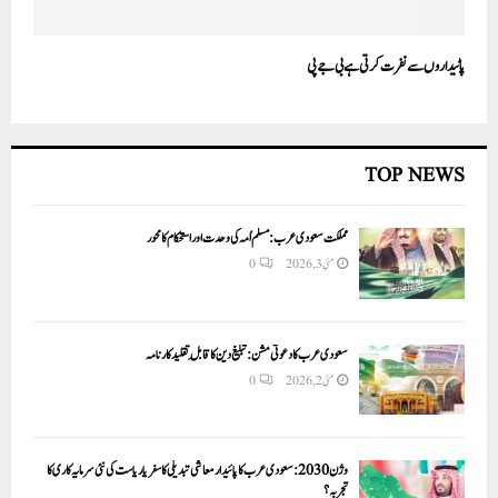
پاٹیداروں سے نفرت کرتی ہے بی جے پی
TOP NEWS
مملکت سعودی عرب: مسلم اُمہ کی وحدت اور استحکام کا محور
مئی 3, 2026
0
سعودی عرب کا دعوتی مشن: تبلیغ دین کا قابلِ تقلید کارنامہ
مئی 2, 2026
0
وژن 2030:سعودی عرب کا پائیدار معاشی تبدیلی کا سفر یا ریاست کی نئی سرمایہ کاری کا
تجربہ؟