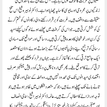
قصبوں پر غربت کا خوف پھیل رہا ہے۔ جس سے ان کے باشندوں کی
زندگیوں پر محرومی اور مایوسی کا سایہ چھایا ہوا ہے۔ ڈاکٹر نوہیرہ شیخ اس تلخ
حقیقت سے واقف ہیں۔ غربت کو برقرار رکھنے والی رکاوٹوں کو ختم کرنے
کی کوشش کرتی ہیں۔ جو اس کی گرفت میں پھنسے ہوئے لوگوں کیلئے امید
کی کرن اور خوشحالی کا وعدہ پیش کرتی ہیں۔ وسائل اور مواقع تک مساوی
رسائی کو ترجیح دینے والی پالیسیوں کو آگے بڑھاتے ہوئے، ا ±ن کا مقصد
ایک جامع ترقی کے دور کا آغاز کرنا ہے۔ جہاں ہر فرد کو پھلنے پھولنے اور
ترقی کرنے کا موقع ملے۔ پھر بھی اروناچل پردیش کو درپیش چیلنجز صرف
اقتصادی میدانوں تک ہی محدود نہیں ہیں۔ وہ خطہ کے سماجی اور ثقافتی
تانے بانے تک پھیلے ہوئے ہیں، جو کہ متعدد شکلوں میں ظاہر ہوتے ہیں جو
توجہ اور ازالے کا مطالبہ کرتے ہیں۔ عالمہ ڈاکٹر نوہیرا شیخ، سماجی انصاف
اور صنفی مساوات کیلئے اپنی غیر متزلزل وابستگی کے ساتھ، ان چیلنجوں کا