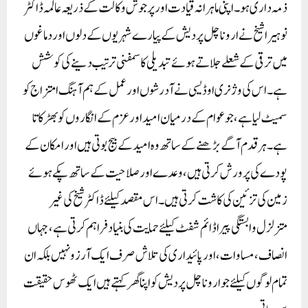
ذمہ داری ہو۔ اپنی ماہرانہ قیادت اور پرجوش وکالت کے ذریعہ عالمہ ڈاکٹر
نوہیرا شیخ نے اروناچل پردیش کے پیارے شہریوں کے دلوں اور دماغوں
میں ترقی کے شعلے جلاتے ہوئے تبدیلی کا سمفنی ترتیب دینے کی کوشش
ہے۔ اس کی وژنری اوڈیسی نے آدرشوں اور عمل کے ہم آہنگ امتزاج کو
سمیٹ لیا ہے، جو عوام کے درمیان امید اور عزم کے انگاروں کو بھڑکاتا
ہے۔ ہر قدم آگے بڑھنے کے ساتھ وہ امید کے بیج بوتی ہیں اور امکان کے
پودے کی پرورش کرتی ہیں، وعدے اور صلاحیت کے ساتھ پکے ہوئے
زمین کی تزئین کی کاشت کرتی ہیں۔ اس مقصد کیلئے ڈاکٹر شیخ کی غیر
متزلزل وابستگی پیراڈائم شفٹ کیلئے حمایت کی بنیاد فراہم کرتی ہے، جہاں
انصاف، مساوات، اور پائیداری کی تلاش صرف ایک آرزو نہیں بلکہ ان
تمام لوگوں کیلئے جو اروناچل پردیش کو اپنا گھر کہتے ہیں ایک ٹھوس حقیقت