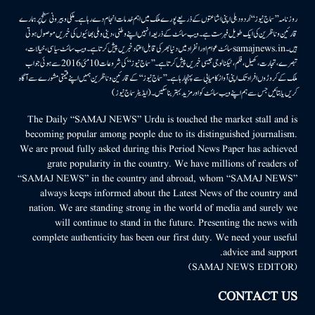
روزنامہ ’’سماج نیوز‘‘ اُردو دہلی اپنی اشاعتوں کے ذریعے پورے ملک میں اہم خدمات انجام دے رہا ہے۔ ملکی وبیرونی سطح پر ہمارے
قارئین وناظرین کی ایک طویل فہرست ہے۔ ویب سائٹ کے ذریعہ انہیں اپنے وطنی، دینی وملی بھائیوں کی خبریں موصول ہوتی
ہیں۔samajnews.inسائٹ عوام اور انفراد میں دنیا بھر کی قابل اعتماد خبریں پیش کرتا ہے۔ ویب سائٹ سیاسی، خیالات،
تبصرے، تجارت، کھیل، فلم، ٹیکنالوجی جیسی خبریں پیش کرتا ہے۔ ’’سماج نیوز‘‘ کی شروعات 10مئی 2016 سے ہوئی جو اب
ملک کے کروڑوں افراد تک اپنی آواز کامیابی سے پہنچا رہا ہے۔ ’’سماج نیوز‘‘ کے قارئین وناظرین ہمیں اپنے قیمتی مشورے سے آگاہ
کریں یا بتائیں جس سے ہم اپنے ویب سائٹ کو اور مزید بہتر بناسکیں۔ (ایڈیٹر سماج نیوز)
The Daily “SAMAJ NEWS” Urdu is touched the market stall and is
becoming popular among people due to its distinguished journalism.
We are proud fully asked during this Period News Paper has achieved
grate popularity in the country. We have millions of readers of
“SAMAJ NEWS” in the country and abroad, whom “SAMAJ NEWS”
always keeps informed about the Latest News of the country and
nation. We are standing strong in the world of media and surely we
will continue to stand in the future. Presenting the news with
complete authenticity has been our first duty. We need your useful
advice and support.
(SAMAJ NEWS EDITOR)
CONTACT US