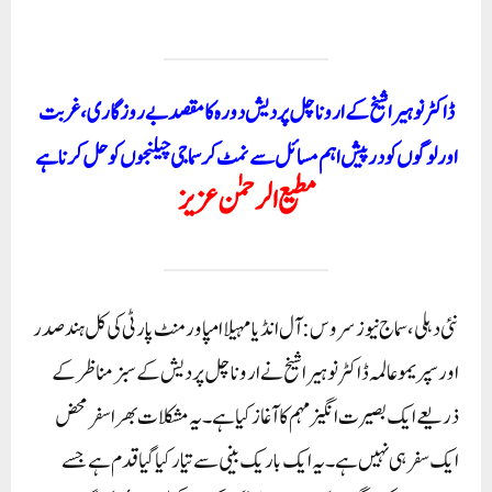
ڈ اکٹر نوہیرا شیخ کے اروناچل پردیش دورہ کا مقصد بے روزگاری، غربت
اور لوگوں کو درپیش اہم مسائل سے نمٹ کر سماجی چیلنجوں کو حل کرنا ہے
مطیع الرحمٰن عزیز
نئی دہلی ، سماج نیوز سروس: آل انڈیا مہیلا امپاورمنٹ پارٹی کی کل ہند صدر
اور سپریمو عالمہ ڈاکٹر نوہیرا شیخ نے اروناچل پردیش کے سبز مناظر کے
ذریعے ایک بصیرت انگیز مہم کا آغاز کیاہے۔ یہ مشکلات بھرا سفر محض
ایک سفر ہی نہیں ہے۔ یہ ایک باریک بینی سے تیار کیا گیا قدم ہے جسے