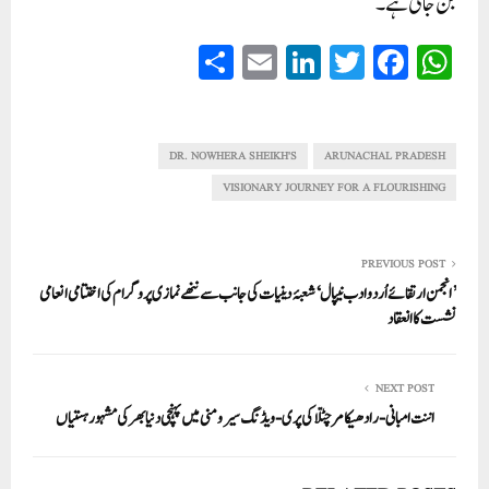
بن جاتی ہے۔
S
E
Li
T
Fa
W
ha
m
nk
wi
ce
ha
re
ail
ed
tte
bo
ts
In
r
ok
A
DR. NOWHERA SHEIKH'S
ARUNACHAL PRADESH
pp
VISIONARY JOURNEY FOR A FLOURISHING
PREVIOUS POST
’انجمن ارتقائے اُردو ادب نیپال‘ شعبۂ دینیات کی جانب سے ننھےنمازی پروگرام کی اختتامی انعامی
نشست کا انعقاد
NEXT POST
اننت امبانی-رادھیکا مرچنٹ کی پری- ویڈنگ سیرومنی میں پہنچی دنیا بھر کی مشہور ہستیاں