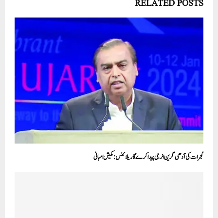
RELATED POSTS
گجرات کی آدھی گرین انرجی پیدا کر ےگا ریلائنس: مکیش امبانی