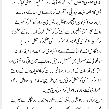
مقامی عوام کی امنگوں کے ساتھ ہم آہنگ کرنے کیلئے ڈیزائن کیا گیا ہے۔
جس کا مقصد مثبت تبدیلی کو متحرک کرنا ہے۔ اس عہد کے دورے
میںعالمہ ڈاکٹر نوہیرا شیخ اروناچل پردیش کی لچکدار کمیونٹیز کو گھیرنے
والے کثیر جہتی چیلنجوں سے نمٹنے کی کوشش کرتی ہیں۔ ان کے مشن کا
مرکز بیروزگاری کی لعنت کو ختم کرنے کی عظیم کوشش ہے، بے
روزگاری ایک خوفناک شے ہے جو انفرادی صلاحیت اور فرقہ وارانہ
خوشحالی کے حصول میں مسلسل درپیش روڑا ہے۔ تزویراتی مداخلتوں اور
اختراعی اقدامات کے ذریعہ وہ معاشی حالات کو بااختیار بنانے کے راستے
فراہم کرنے کی کوشش کرتی ہیں، اس طرح پائیدار ذریعہ معاش اور خود
انحصاری کیلئے سازگار ماحول کو فروغ دیتی ہیں۔
مزید برآں، اروناچل پردیش کے پر سکون بستیوں اور ہلچل سے بھرے