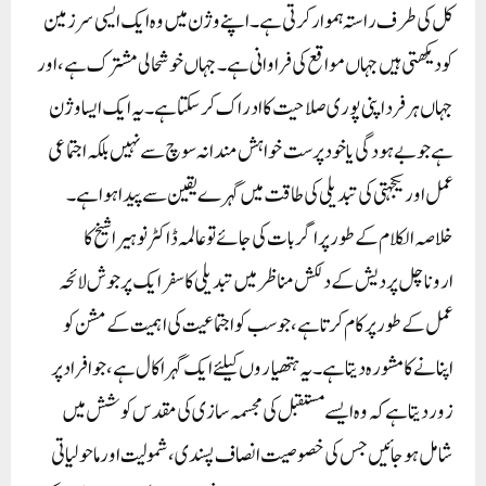
کل کی طرف راستہ ہموار کرتی ہے۔ اپنے وژن میں وہ ایک ایسی سرزمین
کو دیکھتی ہیں جہاں مواقع کی فراوانی ہے۔ جہاں خوشحالی مشترک ہے، اور
جہاں ہر فرد اپنی پوری صلاحیت کا ادراک کر سکتا ہے۔ یہ ایک ایسا وژن
ہے جو بے ہودگی یا خود پرست خواہش مندانہ سوچ سے نہیں بلکہ اجتماعی
عمل اور یکجہتی کی تبدیلی کی طاقت میں گہرے یقین سے پیدا ہوا ہے۔
خلاصہ الکلام کے طور پر اگر بات کی جائے توعالمہ ڈاکٹر نوہیرا شیخ کا
اروناچل پردیش کے دلکش مناظر میں تبدیلی کا سفر ایک پرجوش لائحہ
عمل کے طور پر کام کرتا ہے، جو سب کو اجتماعیت کی اہمیت کے مشن کو
اپنانے کا مشورہ دیتا ہے۔ یہ ہتھیاروں کیلئے ایک گہرا کال ہے، جو افراد پر
زور دیتا ہے کہ وہ ایسے مستقبل کی مجسمہ سازی کی مقدس کوشش میں
شامل ہو جائیں جس کی خصوصیت انصاف پسندی، شمولیت اور ماحولیاتی