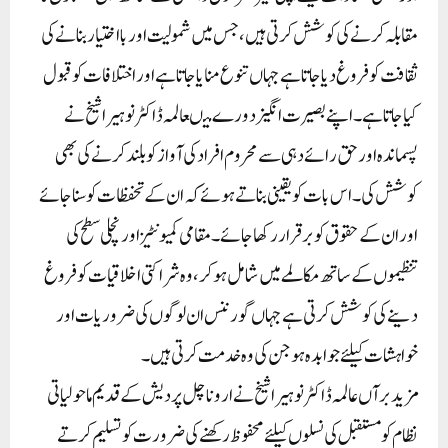
مقابلہ کرنے کی کوشش کرتی ہیں، جس میں شمولیت اور بااختیار بنانے کی
ثقافت کو فروغ دیا جاتا ہے جہاں تنوع منایا جاتا ہے اور اختلافات کو قبول
کیا جاتا ہے۔ اپنے بصیرت انگیز دورے میںعالمہ ڈاکٹر نوہیرا شیخ نے
پسماندہ اور حق رائے دہی سے محروم افراد کی آواز کو بلند کرنے کی بھی
کوشش کی۔ اس بات کو یقینی بناتے ہوئے کہ ان کے تحفظات کو سنا جائے
اور ان کے حقوق کو برقرار رکھا جائے۔ مقامی کمیونٹیز اور نچلی سطح کی
تنظیموں کے ساتھ مکالمے میں شامل ہو کر، وہ شراکتی اخلاقیات کو فروغ
دینے کی کوشش کرتی ہے جہاں گورننس ان لوگوں کی ضروریات اور
خواہشات کیلئے جوابدہ ہو جن کی وہ خدمت کرتی ہیں۔
مزید برآں عالمہ ڈاکٹر نوہیرا شیخ نے اروناچل پردیش کے قدیم ماحولیاتی
نظام کو مستقبل کی نسلوں کیلئے محفوظ رکھنے کی ضرورت کو تسلیم کرتے