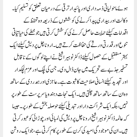
ہوئے ماحولیاتی ذمہ داری اور پائیدار ترقی کے درمیان تعلق کو تسلیم کیا۔
وکالت اور بیداری پیدا کرنے کی کوششوں کے ذریعہ وہ تحفظ کے
اقدامات کیلئے حمایت حاصل کرنے کی کوشش کرتی ہیں جو خطے کی حیاتیاتی
تنوع اور قدرتی ورثے کی حفاظت کرتے ہیں۔ اروناچل پردیش کیلئے ایک
بہتر مستقبل کے حصول کیلئے ڈاکٹر نوہیرا شیخ نے اپنے لوگوں کے ناقابل
تسخیر جذبے سے تحریک میں جان ڈال دی۔ جن کی لچک اور عزم لچکدار
اور تجدید کیلئے انسانی صلاحیت کا ثبوت ہے۔ عاجزی اور ہمدردی کے ساتھ
وہ ان کے ساتھ ساتھ چلتی ہیں۔ ایک نجات دہندہ یا سرپرست کے طور پر
نہیں، بلکہ ایک شراکت دار اور تبدیلی کیلئے حوصلہ بخش کے طور پر۔ جیسا
کہ عالمہ ڈاکٹر نوہیرا شیخ اروناچل پردیش کی لمبائی اور چوڑائی کو عبور کرتی
ہیں۔ ان کی موجودگی امید کی کرن کے طور پر کام کرتی ہے، جو ایک روشن