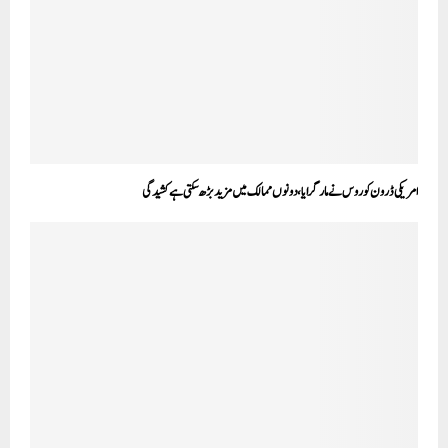
امریکی ڈرون کو روس نے مار گرایا، دونوں ممالک میں مزید بڑھ سکتی ہے کشیدگی