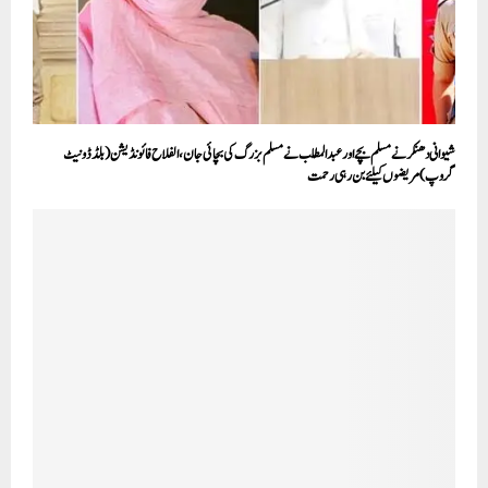
شیوانی دھنکر نے مسلم بچے اور عبدالمطلب نے مسلم بزرگ کی بچائی جان ،الفلاح فائونڈیشن (بلڈ ڈونیٹ
گروپ) مریضوں کیلئے بن رہی رحمت