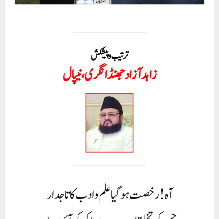
ترتیب و پیشکش
زاہدآزاد جھنڈانگری، نیپال
آہ! رخصت ہوگیا علم وادب کا تاجدار