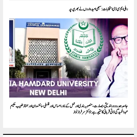
دہلی ایم سی ڈی انتخابات: سبھی امیدواروں نے بھرا پرچہ
جامعہ ہمدرد دور اندیشی، بصارت، منصوبہ بندی اور عمل کے نادر احساس اور فلسفی سائنسدان اور ممتاز طبیب حکیم
عبدالحمید ؒکی ذاتی قربانی کا نتیجہ ہے: ڈاکٹر سرفراز نواز