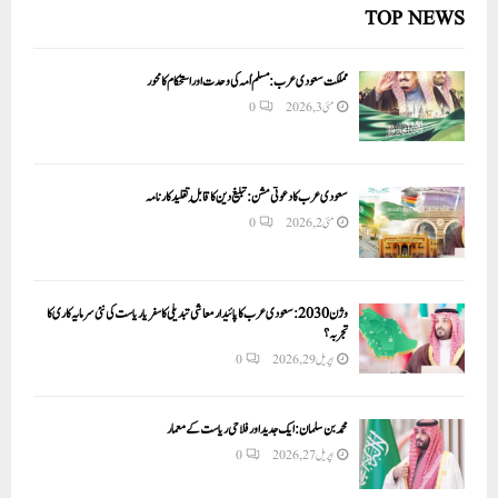
TOP NEWS
مملکت سعودی عرب: مسلم اُمہ کی وحدت اور استحکام کا محور
مئی 3, 2026
0
سعودی عرب کا دعوتی مشن: تبلیغ دین کا قابلِ تقلید کارنامہ
مئی 2, 2026
0
وژن 2030:سعودی عرب کا پائیدار معاشی تبدیلی کا سفر یا ریاست کی نئی سرمایہ کاری کا
تجربہ؟
اپریل 29, 2026
0
محمد بن سلمان: ایک جدید اور فلاحی ریاست کے معمار
اپریل 27, 2026
0