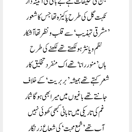
جن کی تخلیقات ہے بے باکی کی آئینہ دار
نکہت گل کی طرح پاکیزہ تھا جس کا شعور
’مشرقی تہذیب‘ سے قلب و نظر تھا آشکار
نظم و یا نثر ہو لکھتے تھے لکھنے کی طرح
ہاں ’منور رانا‘ تھے اک منفرد تخلیق کار
شعر کہتے تھے ہمیشہ ’بربریت‘ کے خلاف
جانتے تھے باغیوں میں میرا بھی ہوگا شمار
غم کی تاریکی میں تابانی کبھی کھوئی نہیں
آپ تھے ’شمع محبت‘ کی شعاع زر نگار