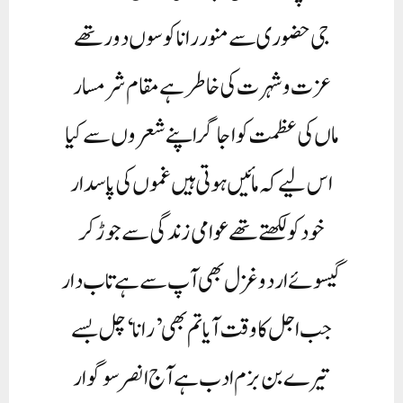
جی حضوری سے منور رانا کوسوں دور تھے
عزت و شہرت کی خاطر ہے مقام شرمسار
ماں کی عظمت کو اجاگر اپنے شعروں سے کیا
اس لیے کہ مائیں ہوتی ہیں غموں کی پاسدار
خود کو لکھتے تھے عوامی زندگی سے جوڑ کر
گیسوئے اردو غزل بھی آپ سے ہے تاب دار
جب اجل کا وقت آیا تم بھی’ رانا‘چل بسے
تیرے بن بزم ادب ہے آج انصر سوگوار