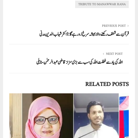
pp
TRIBUTE TO MANAWWAR RANA
PREVIOUS POST
قرآن سے شغف رکھنے والا ہمیشہ سرخ رُو رہے گا: ڈاکٹر شہاب الدین مدنی
NEXT POST
اللہ کی یاد سے غفلت اللہ کی سب سے بڑی سزا: قاضی عبد الرحمٰن سنابلی
RELATED POSTS