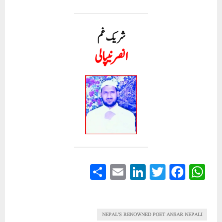
شریک غم
انصر نیپالی
S
E
Li
T
Fa
W
ha
m
nk
wi
ce
ha
re
ail
ed
tte
bo
ts
In
r
ok
A
NEPAL'S RENOWNED POET ANSAR NEPALI