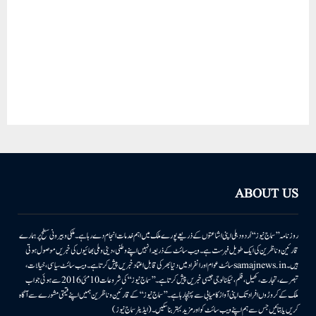
ABOUT US
روزنامہ ’’سماج نیوز‘‘ اُردو دہلی اپنی اشاعتوں کے ذریعے پورے ملک میں اہم خدمات انجام دے رہا ہے۔ ملکی وبیرونی سطح پر ہمارے
قارئین وناظرین کی ایک طویل فہرست ہے۔ ویب سائٹ کے ذریعہ انہیں اپنے وطنی، دینی وملی بھائیوں کی خبریں موصول ہوتی
ہیں۔samajnews.inسائٹ عوام اور انفراد میں دنیا بھر کی قابل اعتماد خبریں پیش کرتا ہے۔ ویب سائٹ سیاسی، خیالات،
تبصرے، تجارت، کھیل، فلم، ٹیکنالوجی جیسی خبریں پیش کرتا ہے۔ ’’سماج نیوز‘‘ کی شروعات 10مئی 2016 سے ہوئی جو اب
ملک کے کروڑوں افراد تک اپنی آواز کامیابی سے پہنچا رہا ہے۔ ’’سماج نیوز‘‘ کے قارئین وناظرین ہمیں اپنے قیمتی مشورے سے آگاہ
کریں یا بتائیں جس سے ہم اپنے ویب سائٹ کو اور مزید بہتر بناسکیں۔ (ایڈیٹر سماج نیوز)