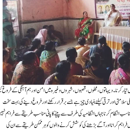
ول تیار کرنا۔دیہاتوں، محلوں، قصبوں، شہروں وغیرہ میں امن اور ہم آہنگی کے فروغ کی
لکی سلامتی اور ترقی کیلئے بنیادی چیز ہے جسے برقرار رکھنے اور فروغ دینے کی بہت سخت
سب انتظام کرنا جہاں انتظامیہ کی طرف سے پینے کا پانی مناسب طریقے سے فراہم نہی
 فراہم کرانا اور آگے بڑھنے کی کوشش کرنے والوں کو ہر ممکن طریقے سے ان کی