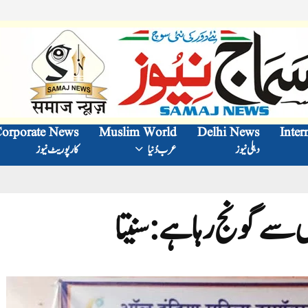
orporate News
Muslim World
Delhi News
Inter
دہلی نیوز
عرب دُنیا
کارپوریٹ نیوز