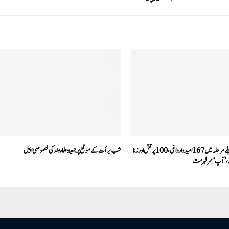
گجرات انتخاب: پہلے مرحلہ میں 167 امیدوار داغی، 100 پر قتل اور زنا
شب برأت کے موقع پر جمعیۃ علماء ہند کی خصوصی اپیل
لے،’آپ‘ سرفہرست