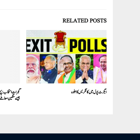
RELATED POSTS
ایگزٹ پول میں کانگریس کا جلوہ
جیسے سنگین معام