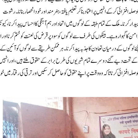
ہ افزائی کرکے انہیں پراعتماد بنا کر تعلیم یافتہ ، ہنر مند اور خود انحصار بنانا۔ رشوت
ار کرنا۔ ملک کے تمام طبقہ کے لوگوں میں اتحاد اور ہم آہنگی کا احساس پیدا کرنا، کیون
 امن کا گہوارہ ہے۔بینکوں کی طرف سے لوگوں کو سود پر قرض کی لعنت کو ختم کرنا اور 
لوگوں کے درمیان تعاون کا جذبہ پیدا کرنا۔ہر ممکن طریقے سے لوگوں کو آئین کے
 کے تحت دیے گئے دوسرے تمام شہریوں کی طرح برابر کے حقوق ملتے ہیں، اور انہیں
ہ افزائی کرنا تاکہ وہ وقت پر اپنے حقوق کو حاصل کر سکیں اور ترقی کی رفتار میں خود