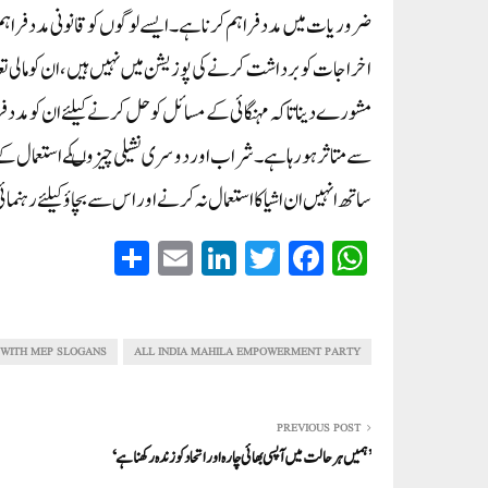
ضروریات میں مدد فراہم کرنا ہے۔ایسے لوگوں کو قانونی مدد فراہم
اخراجات کو برداشت کرنے کی پوزیشن میں نہیں ہیں، ان کو مالی تعا
مشورے دینا تاکہ مہنگائی کے مسائل کو حل کرنے کیلئے ان کو مدد فرا
سے متاثر ہورہا ہے۔ شراب اور دوسری نشیلی چیزوںکے استعمال کے
ساتھ انہیں ان اشیا کا استعمال نہ کرنے اور اس سے بچاؤ کیلئے رہنمائ
S
E
Li
T
Fa
W
ha
m
nk
wi
ce
ha
re
ail
ed
tte
bo
ts
In
r
ok
A
 WITH MEP SLOGANS
ALL INDIA MAHILA EMPOWERMENT PARTY
pp
PREVIOUS POST
’ہمیں ہر حالت میں آپسی بھائی چارہ اور اتحاد کوزندہ رکھنا ہے‘