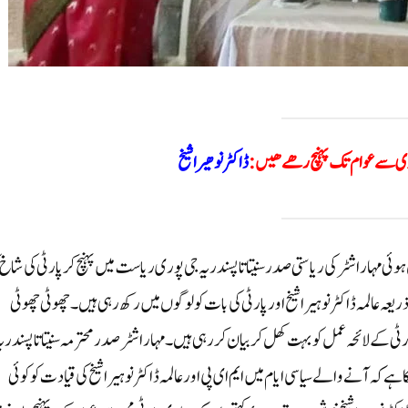
ی سے عوام تک پہنچ رھے ھیں:
ڈاکٹر نوھیرا شیخ
ہوئی مہاراشٹر کی ریاستی صدر سنیتا تاپسندریہ جی پوری ریاست میں پہنچ کر پارٹی کی شاخ 
ہ عالمہ ڈاکٹر نوہیرا شیخ اور پارٹی کی بات کو لوگوں میں رکھ رہی ہیں۔ چھوٹی چھوٹی
رٹی کے لائحہ عمل کو بہت کھل کر بیان کر رہی ہیں۔ مہاراشٹر صدر محترمہ سنیتا تاپسندری
ہ آنے والے سیاسی ایام میں ایم ای پی اور عالمہ ڈاکٹر نوہیرا شیخ کی قیادت کو کوئی