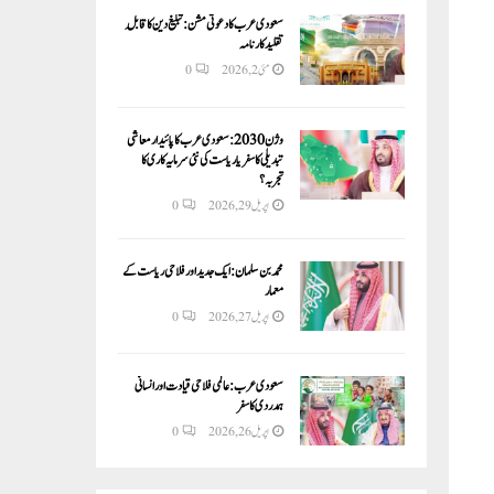
سعودی عرب کا دعوتی مشن: تبلیغ دین کا قابلِ
تقلید کارنامہ
مئی 2, 2026
0
وژن 2030:سعودی عرب کا پائیدار معاشی
تبدیلی کا سفر یا ریاست کی نئی سرمایہ کاری کا
تجربہ؟
اپریل 29, 2026
0
محمد بن سلمان: ایک جدید اور فلاحی ریاست کے
معمار
اپریل 27, 2026
0
سعودی عرب: عالمی فلاحی قیادت اور انسانی
ہمدردی کا سفر
اپریل 26, 2026
0