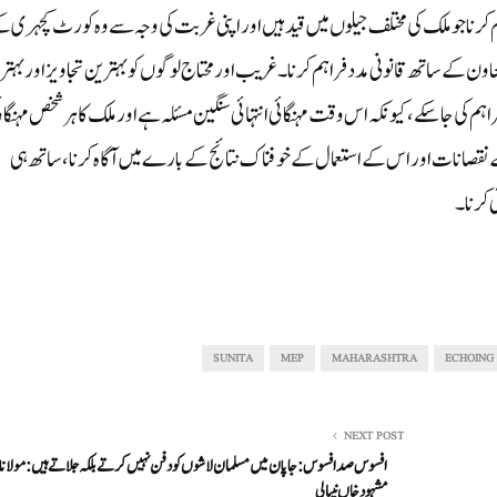
 کرنا جو ملک کی مختلف جیلوں میں قید ہیں اور اپنی غربت کی وجہ سے وہ کورٹ کچہری 
ون کے ساتھ قانونی مدد فراہم کرنا۔غریب اور محتاج لوگوں کو بہترین تجاویز اور بہتر
ہم کی جاسکے، کیونکہ اس وقت مہنگائی انتہائی سنگین مسئلہ ہے اور ملک کا ہر شخص مہنگائ
 نقصانات اور اس کے استعمال کے خوفناک نتائج کے بارے میں آگاہ کرنا، ساتھ ہی
ی کرنا۔
SUNITA
MEP
MAHARASHTRA
ECHOING
NEXT POST
افسوس صد افسوس: جاپان میں مسلمان لاشوں کو دفن نہیں کرتے بلکہ جلاتے ہیں: مولانا
مشہود خاں نیپالی