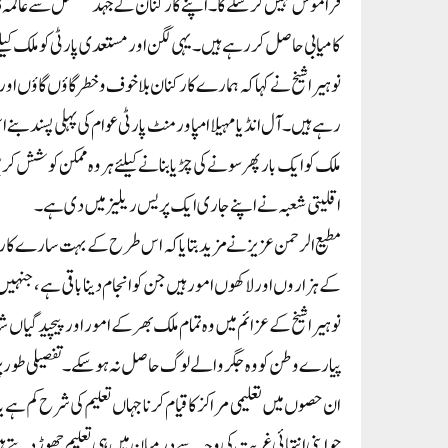
فراموش نہیں کر سکے گا۔ اپنے کارکنان کے جہد مسلسل سے عالمہ ڈا
کامیابی حاصل کر رہے ہیں۔ یہی لگن اور مستعدی پارٹی کو ملک کیلئے
نوہیرا شیخ نے کہا کہ ہمارے کارکنان بلا خوف وخطر گاؤں گاؤں اور 
رہے ہیں۔ آل انڈیا مہیلا امپاورمنٹ پارٹی عوام کی پہلی پسند ب
ملک کو ایک بار پھر سونے کی چڑیا بنانے کیلئے ہر وہ ممکن کوشش ک
اقلیتی شعبہ نے اپنے جاری ایک پریس ریلیز میں دی ہے۔
مطیع الرحمن عزیز نے مزید بتایا کہ اس طرح کے بہت سارے کارہائے 
کے ہزاروں اور لاکھوں امور ہیں جن کو انجام دینا باقی ہے، جنہیں 
نوہیرا شیخ کے عزائم میں وہ تمام ملک بھر کے امور اور پیچیدگیا
پیارے وطن کو وہ جگر والے لوگ حاصل نہ ہو سکے۔ تفصیلی طور پر ب
ان حصوں میں تعلیمی مراکز کا قیام کرنا جہاں تعلیم کی شرح کم ہے یا
جو اپنی انتہائی غربت کی وجہ سے درمیان میں ہی تعلیم چھوڑ دیتے ہی