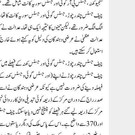
سنجیو کھنہ، جسٹس بی آر گوئی اور جسٹس سوریہ کانت شامل تھے۔ غو
چیف جسٹس چندرچوڑ، جسٹس گوئی اور جسٹس سوریہ کانت کا تھا، جب
الگ الگ ضرور تھے، لیکن تینوں کا نتیجہ ایک ہی تھا۔ عدالت نے ک
عدالت عظمیٰ نے عرضی دہندگان کی دلیل کو یہ کہتے ہوئے خارج کر 
استعمال کر سکتے ہیں۔
چیف جسٹس چندرچوڑ، جسٹس گوئی اور جسٹس کھنہ کے فیصلے میں ک
چیف جسٹس چندرچوڑ نے اپنے (اور جسٹس گوئی و جسٹس کھنہ کے) فیص
فیصلہ دینے کی ضرورت نہیں ہے کیونکہ عرضی دہندگان نے اسے چی
صدر راج کے دوران مرکز کے ذریعہ کوئی تبدیلی والی کارروائی