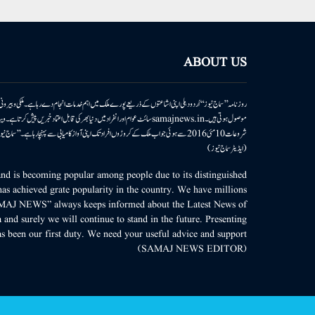
ABOUT US
روزنامہ ’’سماج نیوز‘‘ اُردو دہلی اپنی اشاعتوں کے ذریعے پورے ملک میں اہم خدمات انجام دے رہا ہے۔ ملکی وبیر
موصول ہوتی ہیں۔samajnews.inسائٹ عوام اور انفراد میں دنیا بھر کی قابل اعتماد خ
شروعات 10مئی 2016 سے ہوئی جو اب ملک کے کروڑوں افراد تک اپنی آواز کامیابی سے پہنچا رہا ہے
(ایڈیٹر سماج نیوز)
d is becoming popular among people due to its distinguished
as achieved grate popularity in the country. We have millions
MAJ NEWS” always keeps informed about the Latest News of
 and surely we will continue to stand in the future. Presenting
s been our first duty. We need your useful advice and support.
(SAMAJ NEWS EDITOR)