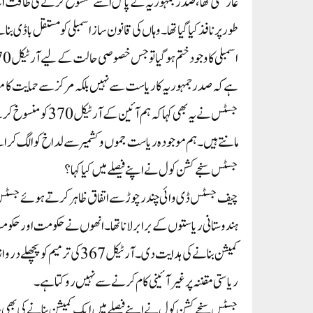
طور پر نافذ کیا گیا تھا۔ وہاں کی قانون ساز اسمبلی کو مستقل باڈی 
ہے کہ صدر جمہوریہ کا ریاست سے نہیں بلکہ مرکز سے حمایت کا مطال
جسٹس نے یہ بھی کہا
مانتے ہیں۔ ہم موجودہ ریاست جموں و کشمیر سے لداخ کو الگ کر اسے
جسٹس سنجے کشن کول نے اپنے فیصلے میں کیا کہا؟
ہندوستانی ریاستوں کے برابر لانا تھا۔ انھوں نے حکومت اور حکو
ریاستی مقننہ پر غیر آئینی کام کرنے سے نہیں روکتا ہے۔