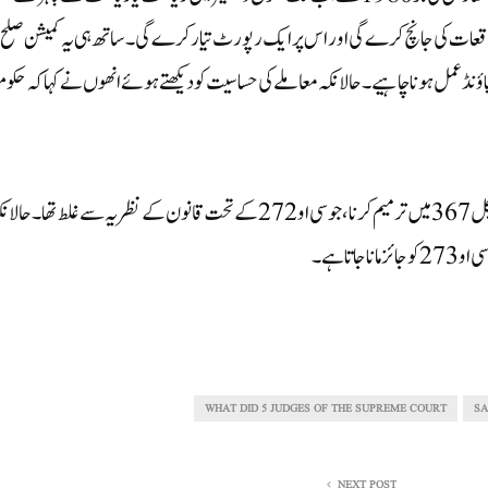
اقعات کی جانچ کرے گی اور اس پر ایک رپورٹ تیار کرے گی۔ ساتھ ہی یہ کمیشن صلح
ؤنڈ عمل ہونا چاہیے۔ حالانکہ معاملے کی حساسیت کو دیکھتے ہوئے انھوں نے کہا کہ حک
جسٹس سنجیو کھنہ نے کہا کہ ہمارے پاس صرف دو فیصلے ہیں۔ آرٹیکل 367 میں ترمیم کرنا، جو سی او 272 کے تحت قانون کے نظریہ سے غلط تھا۔ ح
WHAT DID 5 JUDGES OF THE SUPREME COURT
SA
NEXT POST