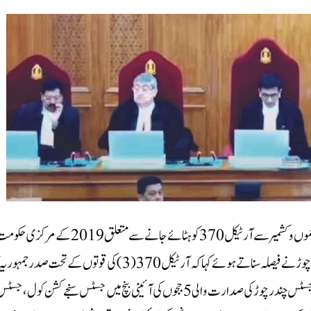
نئی دہلی: سپریم کورٹ کی پانچ ججوں کی آئینی بنچ نے 11 دسمبر کو جموں و کشمیر سے آرٹیکل 370 کو ہٹائے جانے سے متعلق 2019 کے مرک
کے فیصلے کو درست قرار دیا۔ چیف جسٹس آف انڈیا ڈی وائی چندرچوڑ نے فیصلہ سناتے ہوئے کہا کہ آرٹیکل 370(3) کی قوتوں کے تحت صدر جمہ
فیصلہ صحیح تھا اور اس پر سوال کھڑے کرنا ٹھیک نہیں ہے۔چیف جسٹس چندرچوڑ کی صدارت والی 5 ججوں کی آئینی بنچ میں جسٹس سنجے کشن کول، جس