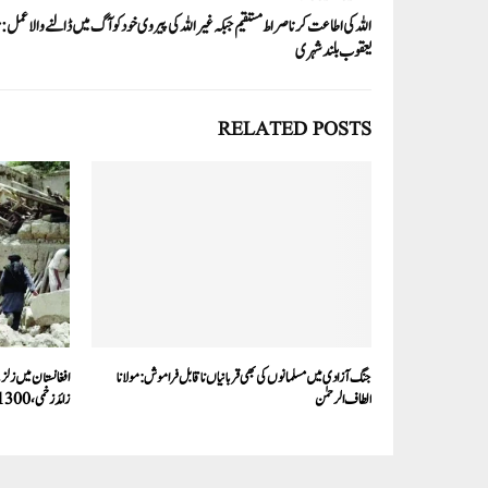
اللہ کی اطاعت کرنا صراط مستقیم جبکہ غیراللہ کی پیروی خود کو آگ میں ڈالنے والا عمل:م
یعقوب بلند شہری
RELATED POSTS
جنگ آزادی میں مسلمانوں کی بھی قربانیاں ناقابل فراموش:مولانا
الطاف الرحمٰن
زائد زخمی،1300مکانات مکمل تباہ