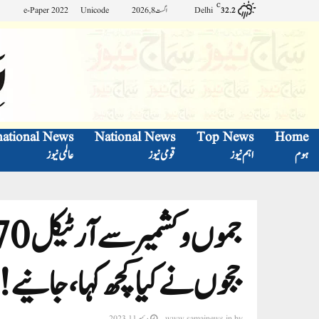
C
Delhi
اگست 8, 2026
Unicode
e-Paper 2022
32.2
national News
National News
Top News
Home
ہوم
اہم نیوز
قومی نیوز
عالمی نیوز
ججوں نے کیا کچھ کہا، جانیے!
by
www.samajnews.in
دسمبر 11, 2023