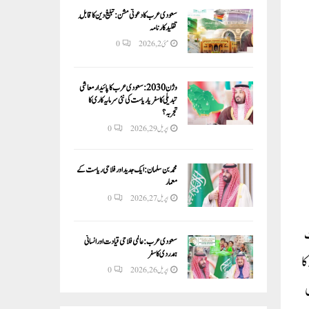
سعودی عرب کا دعوتی مشن: تبلیغ دین کا قابلِ
تقلید کارنامہ
مئی 2, 2026
0
وژن 2030:سعودی عرب کا پائیدار معاشی
تبدیلی کا سفر یا ریاست کی نئی سرمایہ کاری کا
تجربہ؟
اپریل 29, 2026
0
محمد بن سلمان: ایک جدید اور فلاحی ریاست کے
معمار
اپریل 27, 2026
0
زی حکومت
سعودی عرب: عالمی فلاحی قیادت اور انسانی
ہمدردی کا سفر
وریہ کا
اپریل 26, 2026
0
ٹس