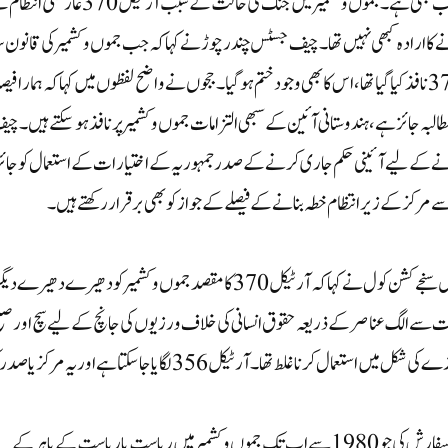
عارضی تھا، صدر جمہوریہ کے پاس اسے منسوخ کرنے کی طاقت اب بھی ہے۔ جموں و کشمیر میں جنگ کی حالت کے سبب آرٹیکل 70
بنانے کا ارادہ کبھی نہیں تھا۔ چیف جسٹس چندرچوڑ نے کہا کہ جب جموں و کشمیر کی قانون 
اسمبلی کا وجود ختم ہو گیا تو جس خصوصی حالت کے لیے آرٹیکل 370 نافذ کیا گیا تھا، اس کا بھی وجود ختم ہو گیا۔ججوں نے واضح لفظوں میں کہا کہ ہمارا ف
بہ جائز ہے، ہندوستانی آئین کے سبھی التزامات جموں و کشمیر پر نافذ ہو سکتے ہیں۔ چی
 کہ ہم آئین کے آرٹیکل 370 کو منسوخ کرنے کے لیے آئینی حکم جاری کرنے کے صدر جمہوریہ کے اختیارات کے استعمال کو جائ
 مرکز کے زیر انتظام خطہ بنانے کے فیصلے کے جواز کو بھی برقرار رکھتے ہیں۔
چیف جسٹس ڈی وائی چندرچوڑ سے اتفاق ظاہر کرتے ہوئے جسٹس سنجے کشن کول نے کہا کہ آرٹیکل 370 کا مقصد جموں و کشمیر کو دھیرے دھیرے د
مت سے الگ عناصر کے ذریعہ حقوق انسانی کی خلاف ورزیوں کی جانچ کے لیے سچ اور صل
کمیشن بنانے کی ہدایت دی۔ آرٹیکل 367 کی ترمیم کو پچھلے دروازے کی شکل میں استعمال کرنا غلط تھا۔ آرٹیکل 356 لگایا جا سکتا ہے اور یہ مرکز 
جسٹس سنجے کشن کول نے اپنے فیصلے میں ایک کمیشن بنانے کی بھی سفارش کی جو 1980 سے اب تک جموں و کشمیر میں ریاست یا ریاست کے باہر کے