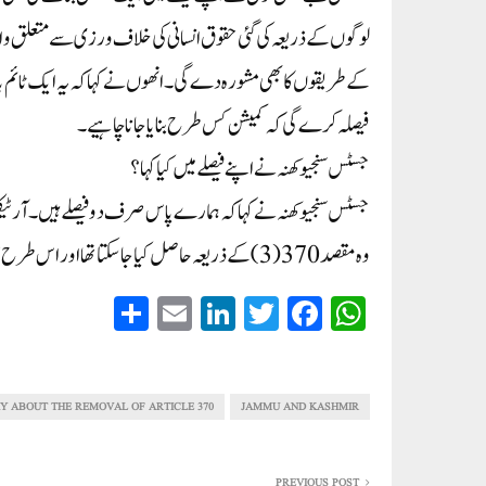
لوگوں کے ذریعہ کی گئی حقوق انسانی کی خلاف ورزی سے متعلق و
کے طریقوں کا بھی مشورہ دے گی۔ انھوں نے کہا کہ یہ ایک ٹائم با
فیصلہ کرے گی کہ کمیشن کس طرح بنایا جانا چاہیے۔
جسٹس سنجیو کھنہ نے اپنے فیصلے میں کیا کہا؟
وہ مقصد 370(3) کے ذریعہ حاصل کیا جا سکتا تھا اور اس طرح سی او 273 کو جائز مانا جاتا ہے۔
S
E
Li
T
Fa
W
ha
m
nk
wi
ce
ha
re
ail
ed
tte
bo
ts
In
r
ok
A
Y ABOUT THE REMOVAL OF ARTICLE 370
JAMMU AND KASHMIR
pp
PREVIOUS POST