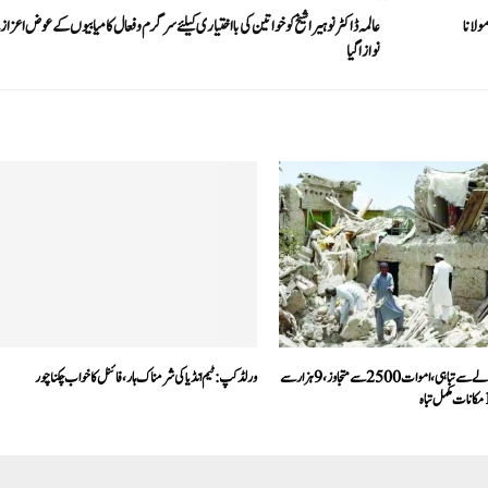
ولانا
عالمہ ڈاکٹر نوہیرا شیخ کو خواتین کی با اختیاری کیلئےسرگرم و فعال کامیابیوں کے عوض اعزا
نوازا گیا
افغانستان میں زلزلے سے تباہی،اموات 2500 سے متجاوز،9ہزار سے
ورلڈ کپ: ٹیم انڈیا کی شرمناک ہار، فائنل کا خواب چکناچور