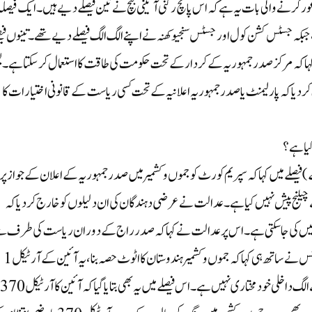
ر کرنے والی بات یہ ہے کہ اس پانچ رکنی آئینی بنچ نے تین فیصلے دیے ہیں۔ ایک فیصلہ
کہ جسٹس کشن کول اور جسٹس سنجیو کھنہ نے اپنے الگ الگ فیصلے دیے تھے۔ تینوں فیص
ہا کہ مرکز صدر جمہوریہ کے کردار کے تحت حکومت کی طاقت کا استعمال کر سکتا ہے۔ ی
دیا کہ پارلیمنٹ یا صدر جمہوریہ اعلانیہ کے تحت کسی ریاست کے قانونی اختیارات کا
یا ہے؟
لے میں کہا کہ سپریم کورٹ کو جموں و کشمیر میں صدر جمہوریہ کے اعلان کے جواز پر
لنج پیش نہیں کیا ہے۔ عدالت نے عرضی دہندگان کی ان دلیلوں کو خارج کر دیا کہ
 نہیں کی جا سکتی ہے۔ اس پر عدالت نے کہا کہ صدر راج کے دوران ریاست کی طرف 
مرکز کے ذریعہ لیے گئے ہر فیصلے کو چیلنج نہیں دیا جا سکتا۔ چیف جسٹس نے ساتھ ہی کہا کہ جموں و کشمیر ہندوستان کا اٹوٹ حصہ بنا، یہ آئین کے آرٹیکل 1
اور 370 سے واضح ہے۔ اس کے پاس ملک کی دیگر ریاستوں سے الگ داخلی خود مختاری نہیں ہے۔اس فیصلے میں یہ بھی بتایا گیا کہ آئین کا آرٹیکل 370