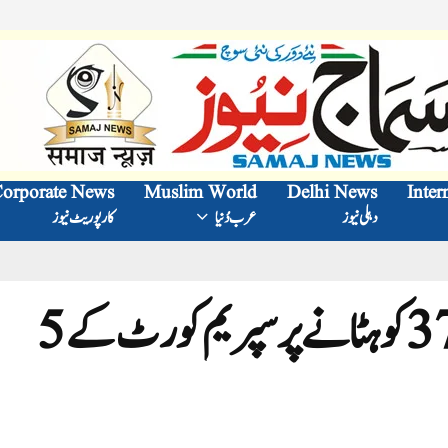
orporate News
Muslim World
Delhi News
Inter
دہلی نیوز
عرب دُنیا
کارپوریٹ نیوز
جموں و کشمیر سے آرٹیکل 370 کو ہٹانے پر سپریم کورٹ کے 5