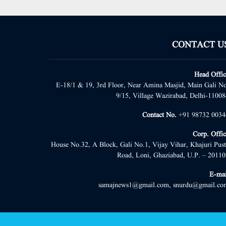
CONTACT U
Head Offic
E-18/1 & 19, 3rd Floor, Near Amina Masjid, Main Gali No
9/15, Village Wazirabad, Delhi-11008
Contact No.
+91 98732 0034
Corp. Offic
House No.32, A Block, Gali No.1, Vijay Vihar, Khajuri Pust
Road, Loni, Ghaziabad, U.P. – 20110
E-mai
samajnews1@gmail.com, snurdu@gmail.co