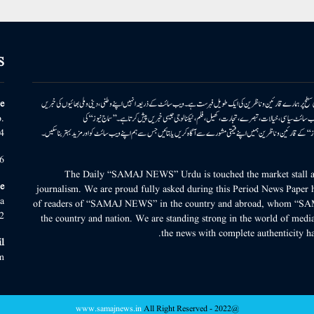
S
ونی سطح پر ہمارے قارئین وناظرین کی ایک طویل فہرست ہے۔ ویب سائٹ کے ذریعہ انہیں اپنے وطنی، دینی وملی بھائیوں کی خبریں
e
بریں پیش کرتا ہے۔ ویب سائٹ سیاسی، خیالات، تبصرے، تجارت، کھیل، فلم، ٹیکنالوجی جیسی خبریں پیش کرتا ہے۔ ’’سماج نیوز‘‘ کی
.
۔ ’’سماج نیوز‘‘ کے قارئین وناظرین ہمیں اپنے قیمتی مشورے سے آگاہ کریں یا بتائیں جس سے ہم اپنے ویب سائٹ کو اور مزید بہتر بناسکیں۔
4
6
The Daily “SAMAJ NEWS” Urdu is touched the market stall an
e
journalism. We are proud fully asked during this Period News Paper h
a
of readers of “SAMAJ NEWS” in the country and abroad, whom “SA
2
the country and nation. We are standing strong in the world of media
the news with complete authenticity ha
l
m
www.samajnews.in
All Right Reserved
@2022 -