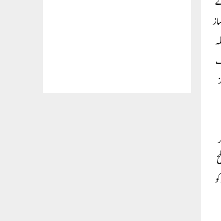
3 عارضی انتظام کے
ساز
یصلہ
ف
ز
یگر
ح
یا صدر کو