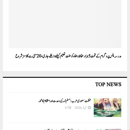
مدرسہ پلس پروگرام کے تحت 5ہزار حفاظ و علماء کو مفت تعلیم کیلئے داخلے جاری، 20مئی سے کلاسز شروع
TOP NEWS
مملکت سعودی عرب: مسلم اُمہ کی وحدت اور استحکام کا محور
مئی 3, 2026
0