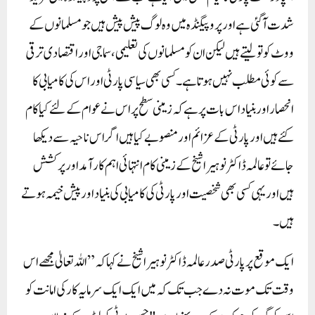
شدت آگئی ہے اور پروپیگنڈہ میں وہ لوگ پیش پیش ہیں جو مسلمانوں کے
ووٹ کو تو لیتے ہیں لیکن ان کو مسلمانوں کی تعلیمی، سماجی اور اقتصادی ترقی
سے کوئی مطلب نہیں ہوتا ہے۔ کسی بھی سیاسی پارٹی اور اس کی کامیابی کا
انحصار اور بنیاد اس بات پر ہے کہ زمینی سطح پر اس نے عوام کے لئے کیا کام
کئے ہیں اور پارٹی کے عزائم اور منصوبے کیا ہیں اگر اس ناحیہ سے دیکھا
جائے توعالمہ ڈاکٹر نوہیرا شیخ کے زمینی کام انتہائی اہم کارآمد اور پر کشش
ہیں اور یہی کسی بھی شخصیت اور پارٹی کی کامیابی کی بنیاد اور پیش خیمہ ہوتے
ہیں۔
ایک موقع پر پارٹی صدر عالمہ ڈاکٹر نوہیرا شیخ نے کہا کہ” اللہ تعالیٰ مجھے اس
وقت تک موت نہ دے جب تک کہ میں ایک ایک سرمایہ کار کی امانت کو