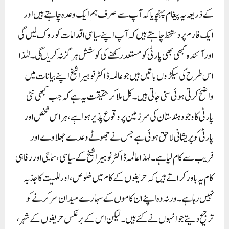
کے ذریعہ یہ پیغام پہنچایا کہ آپ سے صرف ہم ایک وعدہ چاہتے ہیں اور
ایک فارم پر دستخط چاہتے ہیں کہ آپ اپنے سیاسی اقدامات کو روک لیں گی
اور آئندہ کبھی بھی پارٹی کو مستعد رکھنے کی کوشش ہر گز نہ کریںگی۔ لہٰذا
اس طرح کی سیکڑوں باتیں ہیں جو عالمہ ڈاکٹر نوہیرا شیخ اپنے بیانات میں
واضح کرتی ہوئی سنی جاتی ہیں۔ کل ملا کر حقیقت یہ ہے کہ جب کبھی نئی
پارٹی کا وجود ہندستان کی سرزمین پر وقوع پذیر ہوا ہے، ہر اس شخص اور
پارٹی کو پریشانی لاحق ہوئی ہے جس نے جھوٹے وعدے جھلاوے اور
فریب سے کام لیا ہے۔ لہذا عالمہ ڈاکٹر نوہیرا شیخ کے سیاسی، سماجی اور رفاہی
کام یہ باور کراتے ہیں کہ حریفوں کے کام میں خلوص، اور للہیت کا جذبہ
نہیں رہا ہے۔ ورنہ وہ اپنے ان کاموں کے سہارے میدان سر کرنے کو
ترجیح دیتے جو انہوں نے کئے ہیں۔ لیکن اس کے برعکس حریفوں کے شہر،