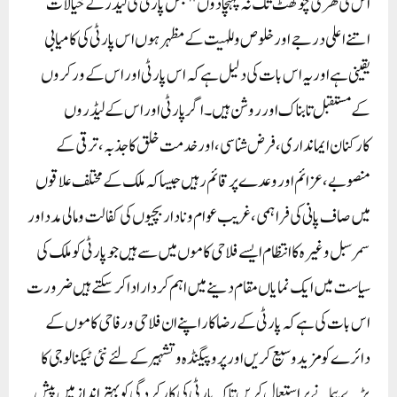
اس کی گھر کی چوکھٹ تک نہ پہنچا دوں "جس پارٹی کی لیڈر کے خیالات
اتنے اعلی درجے اور خلوص وللہیت کے مظہر ہوں اس پارٹی کی کامیابی
یقینی ہے اور یہ اس بات کی دلیل ہے کہ اس پارٹی اور اس کے ورکروں
کے مستقبل تابناک اور روشن ہیں۔ اگر پارٹی اور اس کے لیڈر وں
کارکنان ایمانداری، فرض شناسی، اور خدمت خلق کا جذبہ، ترقی کے
منصوبے، عزائم اور وعدے پر قائم رہیں جیسا کہ ملک کے مختلف علاقوں
میں صاف پانی کی فراہمی، غریب عوام ونا دار بچیوں کی کفالت ومالی مدداور
سمرسبل وغیرہ کا انتظام ایسے فلاحی کاموں میں سے ہیں جو پارٹی کو ملک کی
سیاست میں ایک نمایاں مقام دینے میں اہم کردار ادا کر سکتے ہیں ضرورت
اس بات کی ہے کہ پارٹی کے رضاکار اپنے ان فلاحی و رفاحی کاموں کے
دائرے کو مزید وسیع کریں اور پروپیگنڈہ و تشہیر کے لئے نئی ٹیکنالوجی کا
بڑے پیمانے پر استعمال کریں تاکہ پارٹی کی کارکردگی کو بہتر انداز میں پیش