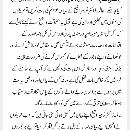
کیا جاسکے۔ عالمہ ڈاکٹر نوہیرا شیخ کے سیاسی عزائم کی بات کریں تو حریفوں
کی صفوں میں کھلبلی اور ان کی بے چینی یہ حقیقت واضح کرنے کیلئے کافی ہے
کہ اگر آل انڈیا مہیلا امپاورمنٹ پارٹی اور اس کی کل ہند صدر کے
اقدامات اور خدمات مؤثر نہ ہوتے تو کسی بھی مد مقابل کو سازش کرنے اور
بوکھلانے و اپنے وجود کے خطرے کو محسوس کرنے کی ضرورت ہی نہ
پڑتی۔ بڑی توجہ اور سازش اس بات کی دلیل ہے کہ آپ نے سامنے کے
فرد میں کچھ خاص بات نقل کی ہے ورنہ کس کے پاس اور وہ بھی سیاست
میں برسوں سے براجمان رہنے والے لوگوں کے پاس اتنا وقت دستیاب
ہوگا کہ وہ اپنی ترقی کے راستے میں کسی کو رکاوٹ مانے گا۔
عالمہ ڈاکٹر نوہیرا شیخ اپنے بیان میں کہتی ہوئی سنی جاتی ہیں کہ جب حریفوں
نے انہیں اپنے سیاسی بساط کے بل بوتے پر گرفتار کرا دیا تو اپنے ہرکاروں