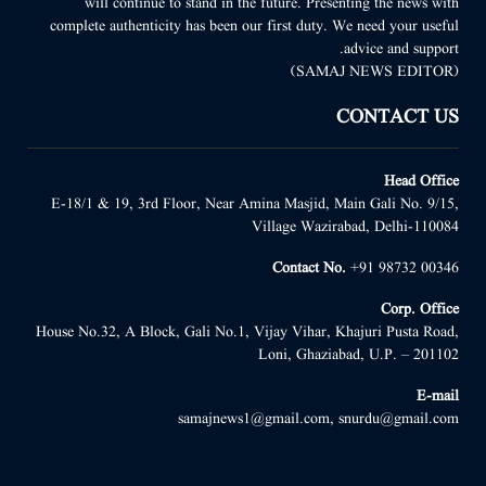
will continue to stand in the future. Presenting the news with
complete authenticity has been our first duty. We need your useful
advice and support.
(SAMAJ NEWS EDITOR)
CONTACT US
Head Office
E-18/1 & 19, 3rd Floor, Near Amina Masjid, Main Gali No. 9/15,
Village Wazirabad, Delhi-110084
Contact No.
+91 98732 00346
Corp. Office
House No.32, A Block, Gali No.1, Vijay Vihar, Khajuri Pusta Road,
Loni, Ghaziabad, U.P. – 201102
E-mail
samajnews1@gmail.com, snurdu@gmail.com