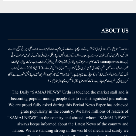
ABOUT US
روزنامہ ’’سماج نیوز‘‘ اُردو دہلی اپنی اشاعتوں کے ذریعے پورے ملک میں اہم خدمات انجام دے رہا ہے۔ ملکی وبیرونی سطح پر ہمارے
قارئین وناظرین کی ایک طویل فہرست ہے۔ ویب سائٹ کے ذریعہ انہیں اپنے وطنی، دینی وملی بھائیوں کی خبریں موصول ہوتی
ہیں۔samajnews.inسائٹ عوام اور انفراد میں دنیا بھر کی قابل اعتماد خبریں پیش کرتا ہے۔ ویب سائٹ سیاسی، خیالات،
تبصرے، تجارت، کھیل، فلم، ٹیکنالوجی جیسی خبریں پیش کرتا ہے۔ ’’سماج نیوز‘‘ کی شروعات 10مئی 2016 سے ہوئی جو اب
ملک کے کروڑوں افراد تک اپنی آواز کامیابی سے پہنچا رہا ہے۔ ’’سماج نیوز‘‘ کے قارئین وناظرین ہمیں اپنے قیمتی مشورے سے آگاہ
کریں یا بتائیں جس سے ہم اپنے ویب سائٹ کو اور مزید بہتر بناسکیں۔ (ایڈیٹر سماج نیوز)
The Daily “SAMAJ NEWS” Urdu is touched the market stall and is
becoming popular among people due to its distinguished journalism.
We are proud fully asked during this Period News Paper has achieved
grate popularity in the country. We have millions of readers of
“SAMAJ NEWS” in the country and abroad, whom “SAMAJ NEWS”
always keeps informed about the Latest News of the country and
nation. We are standing strong in the world of media and surely we