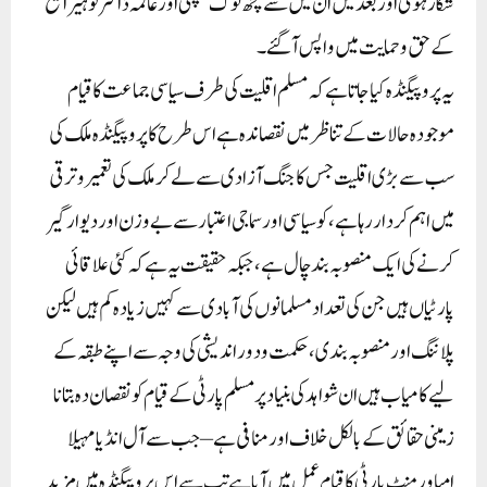
شکار ہوئی اور بعد میں ان میں سے کچھ لوگ کمپنی اور عالمہ ڈاکٹر نوہیرا شیخ
کے حق و حمایت میں واپس آ گئے۔
یہ پروپیگنڈہ کیا جاتا ہے کہ مسلم اقلیت کی طرف سیاسی جماعت کا قیام
موجود ہ حالات کے تناظر میں نقصاندہ ہے اس طرح کا پروپیگنڈہ ملک کی
سب سے بڑی اقلیت جس کا جنگ آزادی سے لے کر ملک کی تعمیر وترقی
میں اہم کردار رہا ہے، کو سیاسی اور سماجی اعتبار سے بے وزن اور دیوار گیر
کرنے کی ایک منصوبہ بند چال ہے، جبکہ حقیقت یہ ہے کہ کئی علاقائی
پارٹیاں ہیں جن کی تعداد مسلمانوں کی آبادی سے کہیں زیادہ کم ہیں لیکن
پلاننگ اور منصوبہ بندی، حکمت و دور اندیشی کی وجہ سے اپنے طبقہ کے
لیے کامیاب ہیں ان شواہد کی بنیاد پر مسلم پارٹی کے قیام کو نقصان دہ بتانا
زمینی حقائق کے بالکل خلاف اور منافی ہے – جب سے آل انڈیا مہیلا
امپاورمنٹ پارٹی کا قیام عمل میں آیا ہے تب سے اس پروپیگنڈہ میں مزید