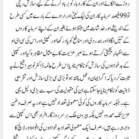
روڑے اٹکائے اور ان کے کاروبار کو برباد کرنے کے لیے سازش رچی
تو 99 فیصد سرمایہ کاران کی نیک نیتی اور ارادے کے بارے میں کسی طرح
کے اندیشے اور خدشات میں مبتلا ہوئے بغیر ان کے اپنے سرمایہ کاروں
کے تئیں لگاؤ اور ہمدردی اور منافع کو یاد رکھااور کمپنی اور اس کی سی ای او
سے اظہارِ یکجہتی کرتے ہوئے صبر عزیمت کا بے مثال مظاہرہ کیااور کمپنی
کے بدخواہوں کی سازش کو ناکام بنا دیا اس طرح عالمہ ڈاکٹر نوہیرا شیخ نے یہ
ثابت کر دیا کہ اگر ایمان وعمل پختہ ہو تو بڑی سی بڑی سازش اور تخریبی
ذہنیت کو ناکام بنایا جا سکتا ہے ان کی مقبولیت کی سب سے بڑی دلیل یہی
ہے۔ جبکہ سرمایہ کاروں کی کوئی معمولی تعداد نہیں ہے اور یہ صرف وطن
عزیز تک محدود نہیں بلکہ بیرون ملک برسرروزگار افراد بھی اس کمپنی سے
وابستہ رہے ہیں، صرف ایک معمولی تعداد بدخواہوں کی افواہ اور لالچ کا