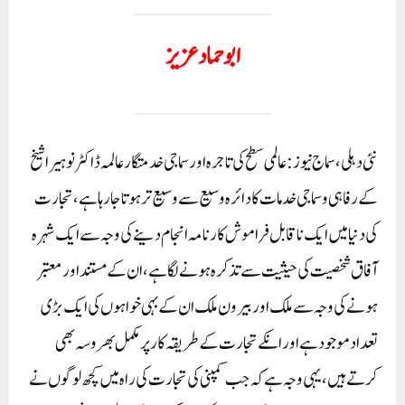
ابو حماد عزیز
نئی دہلی، سماج نیوز: عالمی سطح کی تاجرہ اور سماجی خدمتگار عالمہ ڈاکٹر نوہیرا شیخ
کے رفاہی و سماجی خدمات کا دائرہ وسیع سے وسیع تر ہوتا جا رہا ہے، تجارت
کی دنیا میں ایک ناقابل فراموش کارنامہ انجام دینے کی وجہ سے ایک شہرہ
آفاق شخصیت کی حیثیت سے تذکرہ ہونے لگا ہے، ان کے مستند اور معتبر
ہونے کی وجہ سے ملک اور بیرون ملک ان کے بہی خواہوں کی ایک بڑی
تعداد موجود ہے اور انکے تجارت کے طریقہ کار پر مکمل بھروسہ بھی
کرتے ہیں، یہی وجہ ہے کہ جب کمپنی کی تجارت کی راہ میں کچھ لوگوں نے