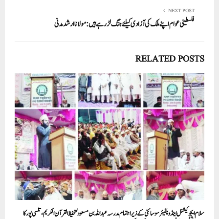
NEXT POST
فلسطینی عوام اپنے ملک کی آزادی کیلئے جنگ لڑرہے ہیں: مولانا ارشد مدنی
RELATED POSTS
سلام ایجوکیشنل اینڈ ویلفیئر سوسائٹی کے زیر اہتمام مدرسہ عبداللہ بن مسعود لتحفیظ القرآن الکریم، تلسی پور کا