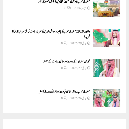
سعودی عرب کا دعوتی مشن: تبلیغ دین کا قابلِ تقلید کارنامہ
مئی 2, 2026
0
وژن 2030:سعودی عرب کا پائیدار معاشی تبدیلی کا سفر یا ریاست کی نئی سرمایہ کاری کا
تجربہ؟
اپریل 29, 2026
0
محمد بن سلمان: ایک جدید اور فلاحی ریاست کے معمار
اپریل 27, 2026
0
سعودی عرب: عالمی فلاحی قیادت اور انسانی ہمدردی کا سفر
اپریل 26, 2026
0