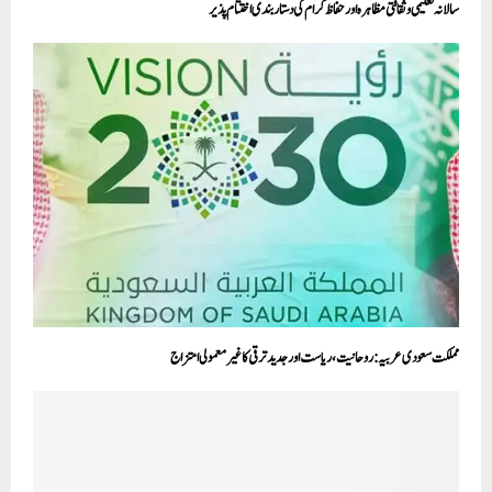
سالانہ تعلیمی وثقافتی مظاہرہ اور حفاظ کرام کی دستاربندی اختتام پذیر
مملکت سعودی عربیہ: روحانیت، ریاست اور جدید ترقی کا غیر معمولی امتزاج