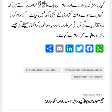
گلیاں، سڑکیں ، ادارے اور عوام اس بات کا چیخ چیخ کر اعلان کرتے ہیں کہ
انہوں نے سوائے وقت گزاری کے کبھی کچھ نہیں کیا ہے، اگر عوام کوئی
مد مقابل پائے گی تو پرانی سرکاروں اور سیاستدانوں کو اکھاڑ پھینکے گی جیسے
دہلی اور پنجاب میں عوام نے کیا ہے۔
S
E
Li
T
Fa
W
ha
m
nk
wi
ce
ha
re
ail
ed
tte
bo
ts
In
r
ok
A
POSSIBILITIES ARE BRIGHT
AALIMA DR. NOWHERA SHAIK:
pp
THE FUTURE IS BRIGHT
PREVIOUS POST
صحیح معنوں میں دیوالی کیسے منائیں؟ سنت راجندر سنگھ مہاراج