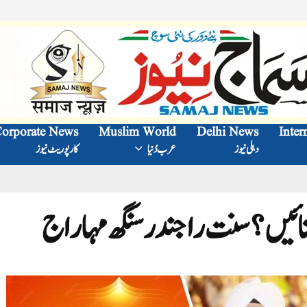
orporate News
Muslim World
Delhi News
Inter
دہلی نیوز
عرب دُنیا
کارپوریٹ نیوز
منائیں؟ سنت راجندر سنگھ مہاراج