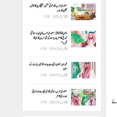
سعودی عرب کا دعوتی مشن: تبلیغ دین کا قابلِ
تقلید کارنامہ
مئی 2, 2026
0
وژن 2030:سعودی عرب کا پائیدار معاشی
تبدیلی کا سفر یا ریاست کی نئی سرمایہ کاری کا
تجربہ؟
اپریل 29, 2026
0
محمد بن سلمان: ایک جدید اور فلاحی ریاست کے
معمار
اپریل 27, 2026
0
سعودی عرب: عالمی فلاحی قیادت اور انسانی
ہمدردی کا سفر
وئے
اپریل 26, 2026
0