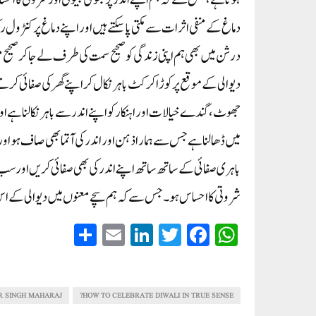
ہوتا ہے، جس سے کہ ہم اپنے اندر پربھوکی جیوتی اور شروتی کا ا
دماغ کے منفی اثرات سے مکتی پاسکتے ہیں اور اپنے دماغ پر کنٹر
درشن میں بھی ہم اپنی زندگی کو صحیح سمت کی طرف لے جاکر صحیح م
دیوالی کے موقع پر کوڑاکرکٹ باہر نکال کر اپنے گھر کی صفائی 
جھوٹ، گندے خیالات اور اہنکار کو اپنے اندر سے باہر نکالنا ہے او
میں ڈھالنا ہے جس سے ہمارا ذہن اور اندر کی آتما بھی صاف ہو اور
باہری صفائی کے ساتھ ساتھ اپنے اندر کی بھی صفائی کریں اور سب
شروتی کا احساس ہو۔ جس سے کہ ہم سچے معنوں میں دیوالی کے اس ت
S
E
Li
T
Fa
W
ha
m
nk
wi
ce
ha
re
ail
ed
tte
bo
ts
In
r
ok
A
R SINGH MAHARAJ
HOW TO CELEBRATE DIWALI IN TRUE SENSE?