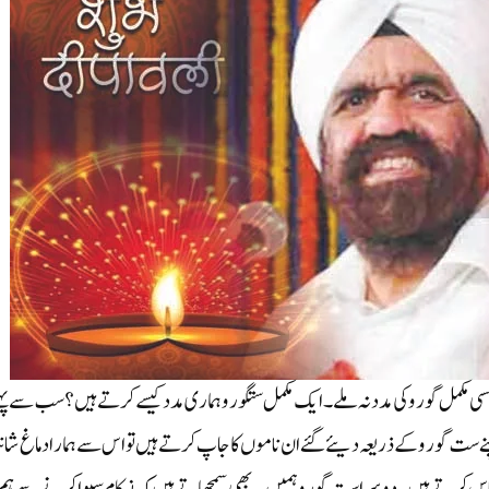
 مکمل گورو کی مدد نہ ملے۔ ایک مکمل ستگورو ہماری مدد کیسے کرتے ہیں؟ سب سے پہ
 ست گورو کے ذریعہ دیئے گئے ان ناموں کا جاپ کرتے ہیں تو اس سے ہمارا دماغ ش