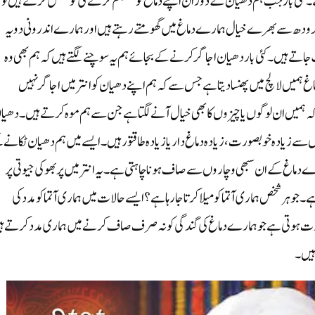
کئی بار جب ہم دھیان کے دوران اپنے دماغ کو مستحکم کرنے کی کوشش کرتے ہیں تو
رودھ سے بھرے خیال ہمارے دماغ میں گھومتے رہتے ہیں اور ہمارے اندرونی دویہ
جاتے ہیں۔کئی بار دھیان اجاگر کرنے کے بجائے ہم یہ سوچنے لگتے ہیں کہ ہم بھی وہ
 ہمیں لالچ میں پھنسا دیتا ہے جس سے کہ ہم اپنے دھیان کو انتر میں اجاگر نہیں
ے کہ ہمیں ان لوگوں یا چیزوں کا بھی خیال آنے لگتا ہے جن سے ہم موہ کرتے ہیں۔ دھی
سے زیادہ خوبصورت، زیادہ دماغ دار یا زیادہ طاقتور ہیں۔ ایسے میں ہم دھیان ٹکانے 
 دماغ کے ان سبھی وچاروں سے صاف ہونا چاہتی ہے۔ یہ انتر میں پربھو کی جیوتی پر
 ہر شخص ہماری آتما کو میلا کرتا جارہا ہے؟ ایسے حالات میں ہماری آتما کو مدد کی
وتی ہے جو ہمارے دماغ کی گندگی کو نہ صرف صاف کرنے میں ہماری مدد کرتے ہ
 ہیں۔