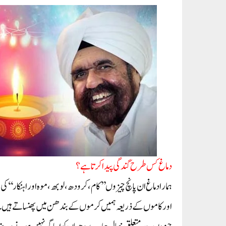
دماغ کس طرح گندگی پیدا کرتا ہے؟
ہمارا دماغ ان پانچ چیزوں ’’کام، کرودھ، لوبھ، موہ اور اہنکار‘‘
اورکاموں کے ذریعہ ہمیں کرموں کے بندھن میں پھنساتے ہیں۔ جب