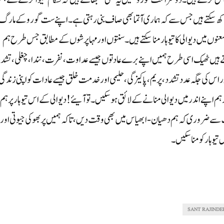
حساس کرتے ہیں۔ دوسرا ست گوروہمیں یہ بھی سمجھاتے ہیں کہ نسکام سیوا کرنے سے ہم
ول رکھ سکتے ہیں جس سے کہ ہماری آتما بھی صاف بنی رہتی ہے۔ اپنے ست گورو کے مارگ
عنوں میں دیوالی کا تیوہار منا سکتے ہیں۔سنتوں اور مہاپرشوں کے مطابق جس طرح ہم
کرتے ہیں ٹھیک اسی طرح ہمیں اپنے برے عادتوں جیسے عداوت،نفرت، نندا، چغلی، تشد
ر اس کی جگہ عدد تشدد، پریم، پاکیزگی، حلیمی اور خدمت خلق جیسے عادات کو اپنی زندگی
 ہم اپنے اندر میں دیوالی منانے کے لائق ہوسکیں۔تو آیئے! دیوالی کے اس تیوہار پر ہم
 سے ضروری کہ ہم دھیان- ابھیا س میں بھی وقت دیں، تاکہ ہمیں پربھو کی جیوتی اور
یوہار کو منا سکیں۔
SANT RAJINDE