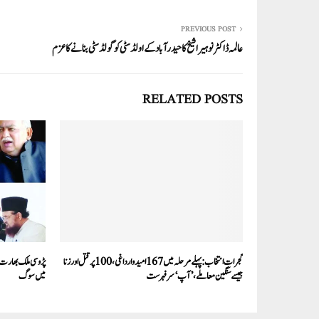
pp
PREVIOUS POST
عالمہ ڈاکٹر نوہیرا شیخ کا حیدر آباد کے اولڈ سٹی کو گولڈ سٹی بنانے کا عزم
RELATED POSTS
گجرات انتخاب: پہلے مرحلہ میں 167 امیدوار داغی، 100 پر قتل اور زنا
پڑوسی ملک بھارت ک
جیسے سنگین معاملے،’آپ‘ سرفہرست
میں سوگ