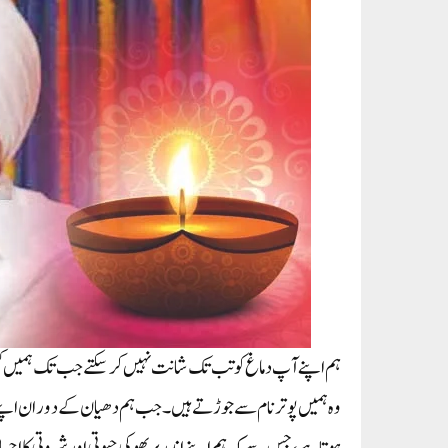
ہم اپنے آپ دماغ کو تب تک شانت نہیں کرسکتے جب تک ہمیں کسی
وہ ہمیں پوتر نام سے جوڑتے ہیں۔ جب ہم دھیان کے دوران اپنے