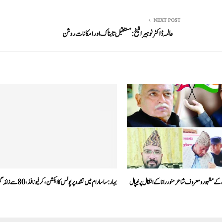
NEXT POST
عالمہ ڈاکٹر نوہیرا شیخ:مستقبل تابناک اور امکانات روشن
ے مشہور ومعروف شاعر منور رانا کے انتقال پر نیپال
بہار: ساسارام میں تشدد پر پولس کا ایکشن، کرفیو نافذ، 80سے زائد گرفتار