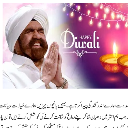
 کی مدد سے ہمارے اندر گندگی پیدا کرتا ہے۔ یہیں پانچوں چیزیں ہمارے خیالات، بیانات
 ہم انتر میں دھیان ٹکا کر اپنے دماغ کو شانت کرنے کی کوشش کرتے ہیں تو ان پان