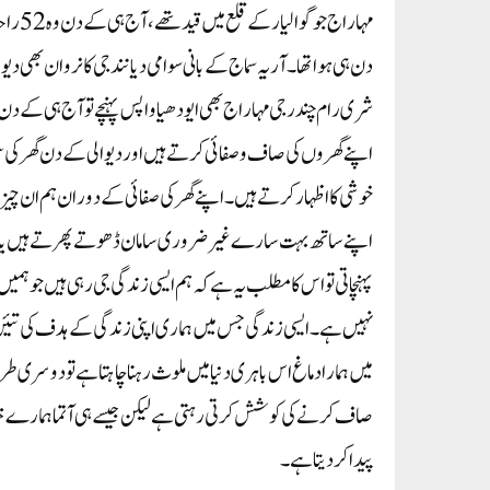
مہاراج
دن ہی ہوا تھا۔ آریہ سماج کے بانی سوامی دیانند جی کا نروان بھی
شری رام چندر جی مہاراج بھی ایودھیا واپس پہنچے تو آج ہی کے د
اپنے گھروں کی صاف وصفائی کرتے ہیں اور دیوالی کے دن گھر کی 
خوشی کا اظہار کرتے ہیں۔اپنے گھر کی صفائی کے دوران ہم ان چیزو
اپنے ساتھ بہت سارے غیر ضروری سامان ڈھوتے پھرتے ہیں یا ان چ
پہنچاتی تو اس کا مطلب یہ ہے کہ ہم ایسی زندگی جی رہی ہیں جو ہمیں ا
نہیں ہے۔ایسی زندگی جس میں ہماری اپنی زندگی کے ہدف کی تئیں 
میں ہمارا دماغ اس باہری دنیا میں ملوث رہنا چاہتا ہے تو دوسری طرف ہ
صاف کرنے کی کوشش کرتی رہتی ہے لیکن جیسے ہی آتماہمارے خیالا
پیدا کردیتا ہے۔