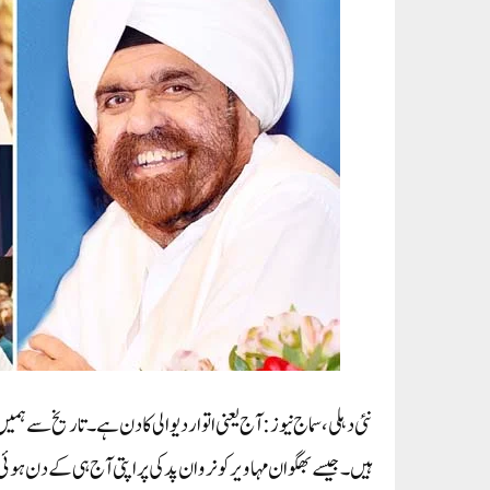
نئی دہلی، سماج نیوز: آج یعنی اتوار دیوالی کا دن ہے۔ تاریخ سے
ہیں۔ جیسے بھگوان مہاویر کو نروان پد کی پراپتی آج ہی کے دن ہوئی