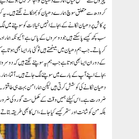
چیزوں سے متعلق خیال ہمارے دھیان کو اجاگر نہیں ہونے دیتے۔
کرودھ سے متعلق سوچ ہمارے دھیان کو بھٹکانے لگتے ہیں۔ یہ ک
پرکاش پر دھیان ٹکانے کے بجائے انہیں خیالات کو سوچنے میں لگ 
سب کچھ کیسے پاسکتے ہیں جودوسروں کے پاس ہے؟ کیونکہ ہمارا دماغ
کرپاتے۔ جب ہم دھیان میں بیٹھتے ہیں تو کئی بار ایسا بھی ہوتا ہ
کے دوران ایسا بھی ہوتا ہے جب ہم یہ سوچنے لگتے ہیں کہ دوسروں 
بجائے اپنے آپ کے بارے میں سوچنے لگ جاتے ہیں۔ آتما، ہمارے
دھیان ٹکانے کی کوشش کرتی ہیں لیکن ہمارا من بہت ہی طاقتور ہے۔ جو
ضرورت ہے۔ اس کیلئے ہمیں وقت کے مکمل ست گورو کی ضرورت ہ
بلکہ من کو شانت اور ستھر کیسے کیا جائے، اس کا بھی طریقہ بتاتے