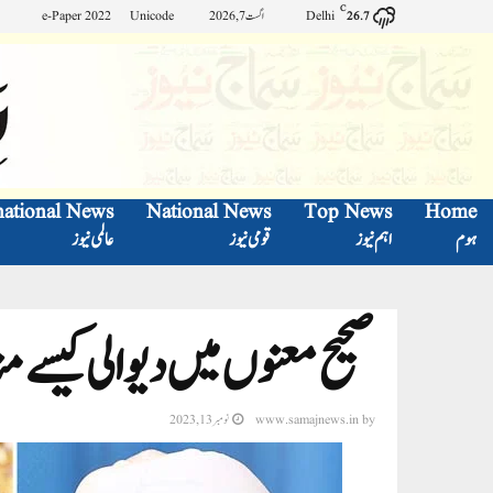
C
Delhi
اگست 7, 2026
Unicode
e-Paper 2022
26.7
national News
National News
Top News
Home
ہوم
اہم نیوز
قومی نیوز
عالمی نیوز
صحیح معنوں میں دیوالی کیسے 
by
www.samajnews.in
نومبر 13, 2023