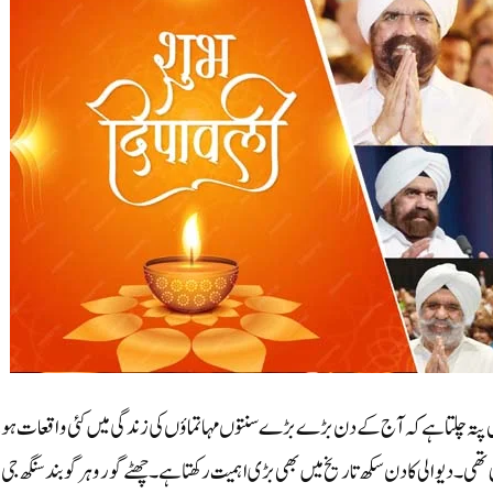
 ہمیں پتہ چلتا ہے کہ آج کے دن بڑے بڑے سنتوں مہاتماؤں کی زندگی میں کئی واقعات ہ
 تھی۔ دیوالی کا دن سکھ تاریخ میں بھی بڑی اہمیت رکھتاہے۔ چھٹے گورو ہرگوبند سنگھ جی