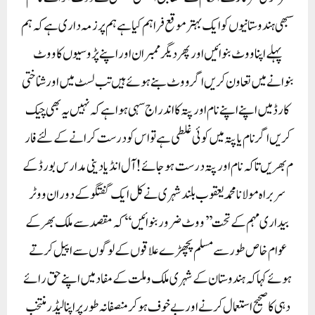
سبھی ہندوستانیوں کو ایک بہتر موقع فراہم کیا ہے ہم پر زمہ داری ہے کہ ہم
پہلے اپنا ووٹ بنوائیں اور پھر دیگر ممبران اور اپنے پڑوسیوں کا ووٹ
بنوانے میں تعاون کریں اگر ووٹ بنے ہوئے ہیں تب لسٹ میں اور شناختی
کارڈ میں اپنے اپنے نام اور پتہ کا اندراج سہی ہوا ہے کہ نہیں یہ بھی چیک
کریں اگر نام یا پتہ میں کوئی غلطی ہے تو اس کو درست کرانے کے لئے فا ر
م بھریں تاکہ نام اور پتہ درست ہو جائے ! آل انڈیا دینی مدارس بورڈ کے
سربراہ مولانا محمد یعقوب بلند شہری نے کل ایک گفتگو کے دوران ووٹر
بیداری مہم کے تحت ’’ووٹ ضرور بنوائیں‘‘ کہ مقصد سے ملک بھر کے
عوام خاص طور سے مسلم پچھڑے علاقوں کے لوگوں سے اپیل کرتے
ہوئے کہا کہ ہندوستان کے شہری ملک و ملت کے مفاد میں اپنے حق رائے
دہی کا صحیح استعمال کر نے اور بے خوف ہوکر منصفانہ طور پر اپنا لیڈر منتخب