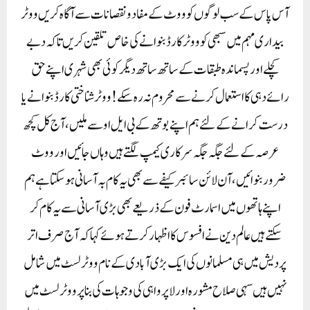
آس پاس کے سب لو گوں کو ووٹ کے مفاد و نقصانات سے آگاہ کریں ووٹر
بیداری مہم میں سبھی کو ووٹر کارڈ بنوانے کی خاص تلقین کریں تاکہ دبے
کچلے اور پسماندہ طبقات کے ساتھ ساتھ دیگر کوئی بھی شہری اپنے حق
رائے دہی کا استعمال کرنے سے محروم نہ رہ سکے! ووٹر شناختی کارڈ بنوانے یا
درست کرانے کے لئے ہم اپنے بوتھ کے بی ایل او سے ملیں، آج کل کچھ
عرصہ کے لئے جگہ جگہ سرکاری کیمپ لگتے ہیں وہاں جائیں اورووٹ
ضرور بنوائیں، آن لائن سائبر کیفے سے بھی یہ کام بہ آسانی ہو سکتا ہے ہم
اپنے ہاتھوں میں اسمارٹ فون کے ذریعے بھی بڑی آسانی سے یہ کام کر
سکتے ہیں عالم دین نے افسوس کا اظہار کرتے ہوئے کہا کہ آج صرف اتر
پردیش میں ہی مسلمانوں کی ایک بڑی آبادی کے نام ووٹر لسٹ میں شامل
نہیں ہیں سہی صلاح مشورہ اور لا پرواہی کی وجوہات کی بنا پر ووٹر لسٹ میں