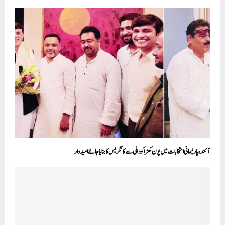
آئندہ پارلیمانی انتخابات میں پون کھڑا کو دہلی سے کانگریس کا بنایا جائے امیدوار