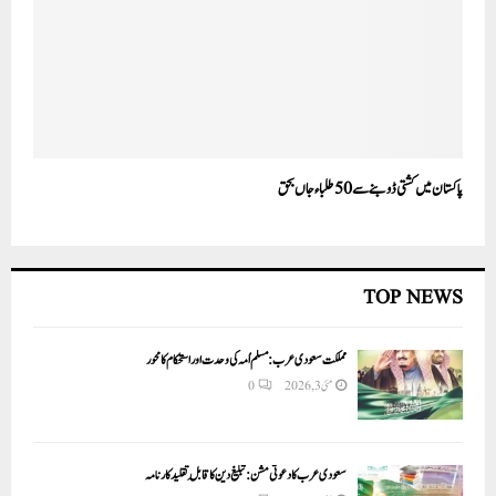
پاکستان میں کشتی ڈوبنے سے 50طلباء جاں بحق
TOP NEWS
مملکت سعودی عرب: مسلم اُمہ کی وحدت اور استحکام کا محور
مئی 3, 2026
0
سعودی عرب کا دعوتی مشن: تبلیغ دین کا قابلِ تقلید کارنامہ