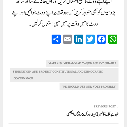
اپنے اپنے ووٹ کا صحیح استعمال کریں اور اہل خانہ کے ساتھ ساتھ
پڑوسیوں کو بھی متوجہ کریں کہ وہ وقت پر اپنے ووٹ بنوائیں اور اپنے
ووٹ کا سہی وقت پر سہی سہی استعمال کرلیں۔
S
E
Li
T
Fa
W
ha
m
nk
wi
ce
ha
re
ail
ed
tte
bo
ts
In
r
ok
A
MAULANA MUHAMMAD YAQUB BULAND SHAHRI
pp
STRENGTHEN AND PROTECT CONSTITUTIONAL AND DEMOCRATIC
GOVERNANCE:
WE SHOULD USE OUR VOTE PROPERLY
PREVIOUS POST
جیو ہے ملک کا نمبر 1 نیٹ ورک: ریٹنگ ایجنسی