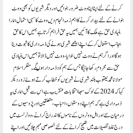
کر نے کے لئے اپنا اپنا ووٹ ضرور بنوائیں اور دیگر شہریوں کو بھی ووٹ
بنوانے کے لئے بیدار کرنے کا اہم زمہ انجام دیں ووٹ کا سہی استمال ہمارا
بنیادی حق ہے ملک کا آئین ہمیں یہ حق فراہم کرتا ہے ہمیں اس کا حق
بجانب استعمال کر کے اپنے اچھے شہری ہونے کی ذمہ داری کا ثبوت دینا
ہوگا اور اگر ہم نے ووٹ نہیں بنوایا ،ووٹ نہیں ڈالا تو ہمیں اس بنیادی
حق سے محروم رکھا جائیگا جس کے ہم کود ذمہ دار ہوںگے۔مفکر اسلام
مولانا محمد یعقوب بلند شہری نے شہریوں کو خطاب کرتے ہوئے زور دیکر
کہا کہ 2024 کے لوک سبھا انتخابات عنقریب ہے اس سے قبل ہماری یہ
ذمہ داری ہے کہ ہم اپنے دوستوں ، احباب ، متعلقین اور پڑوسیوں کے
درمیان نئے اور اہل ووٹروں کے ناموں کا اندراج کرانے ، ووٹر لسٹ میں
درج غلط تفصیلات میں تصحیح کرانے کے لئے خصوصی مہم چلائیں اور اپنے