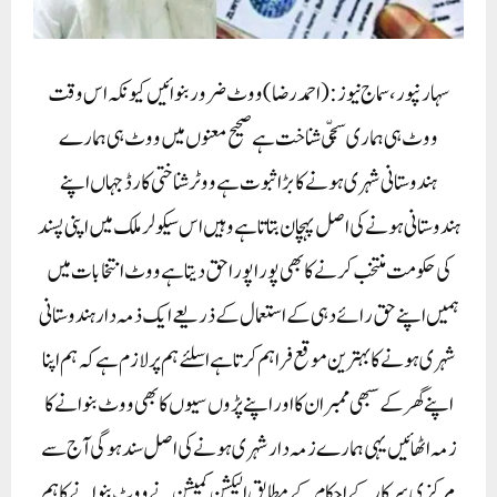
سہارنپور،سماج نیوز:(احمد رضا) ووٹ ضرور بنوائیں کیونکہ اس وقت
ووٹ ہی ہماری سچّی شناخت ہے صحیح معنوں میں ووٹ ہی ہمارے
ہندوستانی شہری ہونے کا بڑا ثبوت ہے ووٹر شناختی کارڈ جہاں اپنے
ہندوستانی ہونے کی اصل پہچان بتا تا ہے وہیں اس سیکولر ملک میں اپنی پسند
کی حکومت منتخب کرنے کا بھی پورا پورا حق دیتا ہے ووٹ انتخابات میں
ہمیں اپنے حق رائے دہی کے استعمال کے ذریعے ایک ذمہ دار ہندوستانی
شہری ہونے کا بہترین موقع فراہم کرتا ہے اسلئے ہم پر لازم ہے کہ ہم اپنا
اپنے گھر کے سبھی ممبران کا اور اپنے پڑوں سيوں کا بھی ووٹ بنوانے کا
زمہ اٹھائیں یہی ہمارے زمہ دار شہری ہونے کی اصل سند ہوگی آج سے
مرکزی سرکار کے احکام کے مطابق الیکشن کمیشن نے ووٹ بنوانے کا ہم