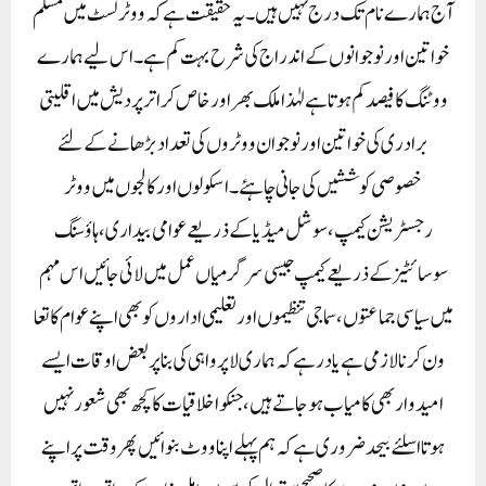
آج ہمارے نام تک درج نہیں ہیں ۔یہ حقیقت ہے کہ ووٹر لسٹ میں مسلم
خواتین اور نوجوانوں کے اندراج کی شرح بہت کم ہے۔ اس لیے ہمارے
ووٹنگ کا فیصد کم ہوتا ہےلہٰذا ملک بھر اور خاص کر اترپردیش میں اقلیتی
برادری کی خواتین اور نوجوان ووٹروں کی تعداد بڑھانے کےلئے
خصوصی کوششیں کی جانی چاہئے۔ اسکولوں اور کالجوں میں ووٹر
رجسٹریشن کیمپ، سوشل میڈیا کے ذریعے عوامی بیداری، ہاؤسنگ
سوسائٹیز کے ذریعے کیمپ جیسی سرگرمیاں عمل میں لائی جائیں اس مہم
میں سیاسی جماعتوں،سماجی تنظیموں اور تعلیمی اداروں کو بھی اپنے عوام کا تعا
ون کرنا لازمی ہے یاد رہے کہ ہماری لا پرواہی کی بنا پر بعض اوقات ایسے
امیدوار بھی کامیاب ہوجاتے ہیں ،جنکو اخلاقیات کا کچھ بھی شعورنہیں
ہوتا اسلئے بیحد ضروری ہے کہ ہم پہلے اپنا ووٹ بنوائیں پھر وقت پر اپنے