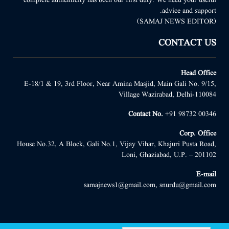
complete authenticity has been our first duty. We need your useful
advice and support.
(SAMAJ NEWS EDITOR)
CONTACT US
Head Office
E-18/1 & 19, 3rd Floor, Near Amina Masjid, Main Gali No. 9/15,
Village Wazirabad, Delhi-110084
Contact No.
+91 98732 00346
Corp. Office
House No.32, A Block, Gali No.1, Vijay Vihar, Khajuri Pusta Road,
Loni, Ghaziabad, U.P. – 201102
E-mail
samajnews1@gmail.com, snurdu@gmail.com