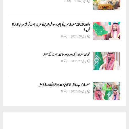
مئی 2, 2026
0
وژن 2030:سعودی عرب کا پائیدار معاشی تبدیلی کا سفر یا ریاست کی نئی سرمایہ کاری کا
تجربہ؟
اپریل 29, 2026
0
محمد بن سلمان: ایک جدید اور فلاحی ریاست کے معمار
اپریل 27, 2026
0
سعودی عرب: عالمی فلاحی قیادت اور انسانی ہمدردی کا سفر
اپریل 26, 2026
0