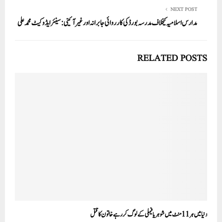
NEXT POST
مدارس اسلامیہ کیخلاف مد ر سہ بورڈ کی کارروائی جابرانہ اور غیر آئینی: سینئر ایڈوکیٹ محمد علی
RELATED POSTS
دنیا میں ہر 11 منٹ میں شوہر یا فیملی کے لوگ کر رہے خاتون کا قتل