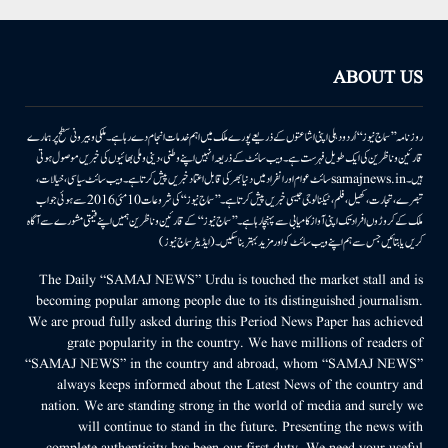
ABOUT US
روزنامہ ’’سماج نیوز‘‘ اُردو دہلی اپنی اشاعتوں کے ذریعے پورے ملک میں اہم خدمات انجام دے رہا ہے۔ ملکی وبیرونی سطح پر ہمارے
قارئین وناظرین کی ایک طویل فہرست ہے۔ ویب سائٹ کے ذریعہ انہیں اپنے وطنی، دینی وملی بھائیوں کی خبریں موصول ہوتی
ہیں۔samajnews.inسائٹ عوام اور انفراد میں دنیا بھر کی قابل اعتماد خبریں پیش کرتا ہے۔ ویب سائٹ سیاسی، خیالات،
تبصرے، تجارت، کھیل، فلم، ٹیکنالوجی جیسی خبریں پیش کرتا ہے۔ ’’سماج نیوز‘‘ کی شروعات 10مئی 2016 سے ہوئی جو اب
ملک کے کروڑوں افراد تک اپنی آواز کامیابی سے پہنچا رہا ہے۔ ’’سماج نیوز‘‘ کے قارئین وناظرین ہمیں اپنے قیمتی مشورے سے آگاہ
کریں یا بتائیں جس سے ہم اپنے ویب سائٹ کو اور مزید بہتر بناسکیں۔ (ایڈیٹر سماج نیوز)
The Daily “SAMAJ NEWS” Urdu is touched the market stall and is
becoming popular among people due to its distinguished journalism.
We are proud fully asked during this Period News Paper has achieved
grate popularity in the country. We have millions of readers of
“SAMAJ NEWS” in the country and abroad, whom “SAMAJ NEWS”
always keeps informed about the Latest News of the country and
nation. We are standing strong in the world of media and surely we
will continue to stand in the future. Presenting the news with