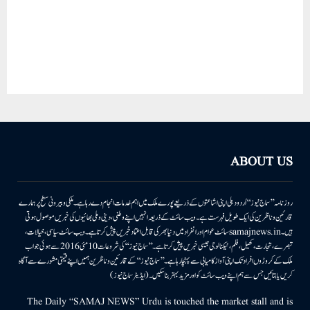
ABOUT US
روزنامہ ’’سماج نیوز‘‘ اُردو دہلی اپنی اشاعتوں کے ذریعے پورے ملک میں اہم خدمات انجام دے رہا ہے۔ ملکی وبیرونی سطح پر ہمارے
قارئین وناظرین کی ایک طویل فہرست ہے۔ ویب سائٹ کے ذریعہ انہیں اپنے وطنی، دینی وملی بھائیوں کی خبریں موصول ہوتی
ہیں۔samajnews.inسائٹ عوام اور انفراد میں دنیا بھر کی قابل اعتماد خبریں پیش کرتا ہے۔ ویب سائٹ سیاسی، خیالات،
تبصرے، تجارت، کھیل، فلم، ٹیکنالوجی جیسی خبریں پیش کرتا ہے۔ ’’سماج نیوز‘‘ کی شروعات 10مئی 2016 سے ہوئی جو اب
ملک کے کروڑوں افراد تک اپنی آواز کامیابی سے پہنچا رہا ہے۔ ’’سماج نیوز‘‘ کے قارئین وناظرین ہمیں اپنے قیمتی مشورے سے آگاہ
کریں یا بتائیں جس سے ہم اپنے ویب سائٹ کو اور مزید بہتر بناسکیں۔ (ایڈیٹر سماج نیوز)
The Daily “SAMAJ NEWS” Urdu is touched the market stall and is