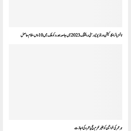
ٹائمز ہائر ایجوکیشن ورلڈ یونیورسٹی رینکنگ 2023میں جامعہ ہمدرد کو ملک میں 10واں مقام حاصل
ہر عمر کی خواتین کو بغیر محرم حج یا عمرہ کی اجازت