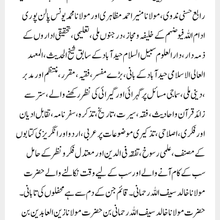
رابع حسنی ندوی، مولانامنیر احمد مظاہری اور مولانامحمد یونس پالن پوری
ادام اللہ فیوضہم کے خلیفہ و مجاز، درجنوں ملی، تعلیمی، تحقیقی اداروں کے
ذمہ دار، دارالعلوم سبیل السلام حید آباد کے سابق شیخ الحدیث ، المعہد
العالی الاسلامی حید آباد کے بانی، بڑے مفسر، فقیہ، مقرر، منتظم اور مدبر
،دینی ملی، سماجی مسائل پر گہرائی اور گیرائی کی نظر رکھنے والے، ستر سے
زائد قرآن واحادیث، فقہ ،سیرت، تاریخ، تذکرہ، سفرنامہ،تقابل ادیان
اور فکری ،اصلاحی ، تذکیری موضوعات پر عربی، اردو اور انگریزی کتابوں
کے مصنف ،علمی رسوخ، تفقہ فی الدین اور معتدل فکرونظر کے حامل
سب کے کام آنے والے اور سب کے لیے وقت نکالنے والے حضرت
مولانا خالد سیف اللہ رحمانی۔قائم جن کے دم سے ہے محفلوں کی تابانی ۔
حضرت مولانا خالد سیف اللہ رحمانی بن حضرت مولانا زین العابدین بن