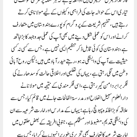
کارگذار جنرل سکریٹری ہیں، واقعہ یہ ہے کہ ہر مسئلہ پر شرعی موقف کی
تیاری اس کے حوالہ جات کی فراہمی وکیلوں کے لیے مولانا ہی کرتے
رہتے ہیں،تفہیم شریعت کے پروگرام کو پورے ہندوستان میں متعارف
کرانے اور اس کو عملی شکل دینے میں بھی آپ کی عملی جدوجہد کا بڑا ہاتھ
ہے، ہندوستان کی کوئی قابل ذکر تنظیم ایسی نہیں ہے، جس سے کسی نہ کسی
حیثیت سے آپ کی وابستگی نہ ہو، رہتے حیدرآباد میں ہیں ؛لیکن روح آبائی
وطن میں لگی رہتی ہے ،یہاں کی تعلیمی اور اخلاقی حالت کو سدھارنے کی
فکر برابر دامن گیر رہتی ہے، اسی فکرمندی کے نتیجہ میں مولانا نے
دارالعلوم سبیل الفلاح اور مدرسۃالفالحات جالے میں قائم کیا،جس سے
علاقہ کو بڑا فائدہ پہونچ رہا ہے؛ یہاں کے مدارس اور امارت شرعیہ سے ان
کی وابستگی قدیم، مضبوط اور مستحکم ہے، جنوبی افریقہ کے بعض حلقوں میں
امارت شرعیہ کا تعارف بھی تحریری طور پر انہوں نے کرایا، جس سے