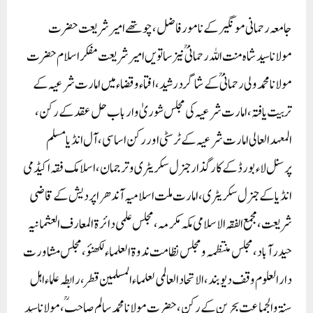
جامعہ رحمانی مونگیر کے نامور فاضل،چوتھے امیر شریعت حضرت
مولاناسید شاہ منت اللہ رحمانی ؒ نیزساتویں امیرشریعت مفکراسلام حضرت
مولانا محمد ولی رحمانیؒ کے شاگرد رشید، افتاء وقضاء میں امارت شرعیہ کے
تربیت یافتہ، امارت شرعیہ کی مجلس شوریٰ وارباب حل عقد کے رکن،
المعہدالعالی امارت شرعیہ کے ٹرسٹی اور رکن اساسی، آل انڈیا مسلم
پرسنل لاء بورڈ کے کارگذار جنرل سکریٹری وترجمان، اسلامک فقہ اکیڈمی
انڈیا کے جنرل سکریٹری ، امارت ملت اسلامیہ آندھرا پردیش کے قاضی
شریعت ، مجمع الفقہ الاسلامی مکہ مکرمہ ،مجلس علمی دائرۃ المعارف العثمانیہ
حیدرآباد ،مجلس منتظمہ و مجلس نظامت ندوۃ العلماء لکھنؤ ، مجلس مشاورت
دارالعلوم وقف دیوبند، الاتحاد العالمی لعلماء المسلمین قطر، رابطہ علماء اہل
سنۃ والجماعت بحرین کے رکن، حضرت مولانامحمد سالم صاحبؒ ،مولانا سید