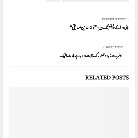
pp
PREVIOUS POST
بالی ووڈ کے چیلنجنگ ہیرو’’نواز الدین صدیقی ‘‘
NEXT POST
کینسر سے زیادہ خطرناک ثابت ہورہا ہے ہارٹ اٹیک
RELATED POSTS