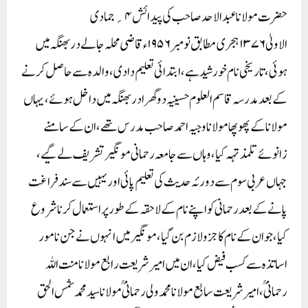
حضرت مولانا عبد الاحد صاحب کی پیدائش ۴؍جمادی
الاولیٰ ۱۳۷۶ہجری مطابق نومبر ۱۹۵۶ء قاضی محلہ جالے دربھنگہ میں
ہوئی، تاریخی نام خورشید ہے، ابتدائی تعلیم دادی، والدہ سے حاصل کرنے
کے بعد مدرسہ قاسم العلوم حسینیہ دوگھرا دربھنگہ میں داخل ہوئے، یہاں
مولانا کے پھوپھا مولانا وجیہ احمد صاحب مدرس تھے، ان کے سامنے
زانوئے تلمذ تہہ کیا، وہاں سے جامعہ رحمانی مونگیر تشریف لے گیے،
جہاں عربی سوم سے دورئہ حدیث کی تعلیم پائی اور یہیں سے سند فراغت
پانے کے بعد رحمانی کو اپنے نام کے لاحقہ کے طور پر استعمال کرنا شروع
کیا، جو ان کے نام کا جزو لازم بن گیا، مونگیر میں انہوں نے جن نامور
اساتذہ سے کسب فیض کیا، ان میں امیر شریعت رابع مولانا منت اللہ
رحمانیؒ،امیر شریعت سابع مولانا محمد ولی رحمانیؒ مولاناسید محمد شمس الحق