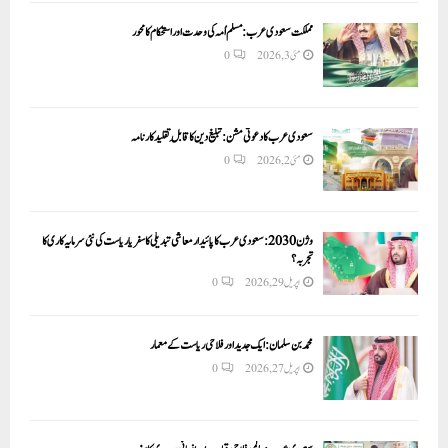
مملکت سعودی عرب: مسلم اُمہ کی وحدت اور استحکام کا محور
مئی 3, 2026
0
سعودی عرب کا دعوتی مشن: تبلیغ دین کا قابلِ تقلید کارنامہ
مئی 2, 2026
0
وژن 2030:سعودی عرب کا پائیدار معاشی تبدیلی کا سفر یا ریاست کی نئی سرمایہ کاری کا
تجربہ؟
اپریل 29, 2026
0
محمد بن سلمان: ایک جدید اور فلاحی ریاست کے معمار
اپریل 27, 2026
0