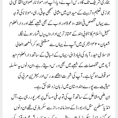
بخاری شریف تک کا درس آپ نے دیا، آپ اور مولانا رضوان القاسمیؒ کی
جوڑی تعلیم و تربیت کے میدان میں مثالی سمجھی جاتی رہی،مولانا کی توجہ
سے یہاں تخصص فی الفقہ ، دعوۃ اور ادب کے بھی شعبے کھلے اور دارالعلوم
سبیل السلام کا جنوبی ہند کے ممتاز ترین اداروں میںشمار ہونے لگا۔
شعبان ۱۴۲۰ہجری میں آپ نے یہاں سے مستعفی ہوکر المعھد العالی
الاسلامی حید رآبادکی بنیاد ڈالی، یہاں کے اسباق کے ساتھ دارالعلوم حید
آباد میں تخصصات کے شعبے میں بھی درس دیتے رہے، ان دنوں یہ سلسلہ
موقوف ہوگیا ہے۔آپ کی شہرت اچھے مدرس اور بہترین مربی کی
حیثیت سے پورے ہندوستان میں زبان زد خلائق ہے۔
ان علمی مشاغل کے ساتھ آپ کی توجہ ملی مسائل پر بھر پور رہی ہے، آل
انڈیا مسلم پرسنل لاء بورڈ کے وہ زمانہ دراز سے سکریٹری تھے ان دنوں