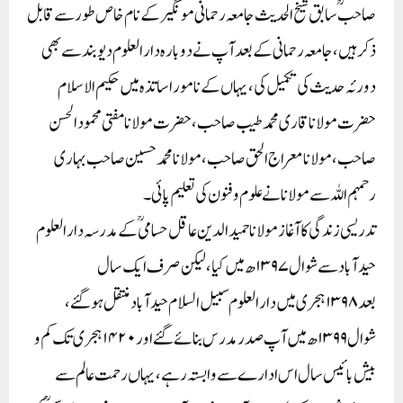
صاحبؒ سابق شیخ الحدیث جامعہ رحمانی مونگیر کے نام خاص طور سے قابل
ذکر ہیں، جامعہ رحمانی کے بعد آپ نے دوبارہ دارالعلوم دیوبند سے بھی
دورئہ حدیث کی تکمیل کی، یہاں کے نامور اساتذہ میں حکیم الاسلام
حضرت مولاناقاری محمد طیب صاحب ، حضرت مولانا مفتی محمودالحسن
صاحب، مولانامعراج الحق صاحب، مولانا محمدحسین صاحب بہاری
رحمہم اللہ سے مولانا نے علوم و فنون کی تعلیم پائی۔
تدریسی زندگی کا آغاز مولانا حمید الدین عاقل حسامیؒ کے مدرسہ دارالعلوم
حید آباد سے شوال ۱۳۹۷ھ میں کیا، لیکن صرف ایک سال
بعد ۱۳۹۸ہجری میں دارالعلوم سبیل السلام حید آباد منتقل ہوگئے،
شوال ۱۳۹۹ھ میں آپ صدر مدرس بنائے گئے اور ۱۴۲۰ہجری تک کم و
بیش بائیس سال اس ادارے سے وابستہ رہے، یہاں رحمت عالم سے