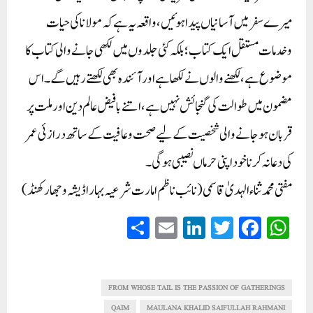
میرے سفر میں آسانیاں پیدا ہوئیں، واقعہ یہ ہے کہ مولانا کی حیات
وخدمات مستقل ایک کتاب ؛ بلکہ کئی جلدوں میں لکھی جانے والی کتاب کا
موضوع ہے، لکھنے والوں نے لکھا ہے اور آئندہ بھی لکھتے رہیں گے۔اس
مضمون میں طوالت کی گنجائش نہیں ہے، اتنے بافیض عالم دین اور ملت پر
قربان ہوجانے والی شخصیت کے لیے صحت و عافیت کے ساتھ درازئی عمر
کی دعا نہ کرنا خود اپنی حرماں نصیبی ہوگی۔
مفتی محمد ثناء الہدیٰ قاسمی (نائب ناظم امارت شرعیہ بہار اڈیشہ وجھارکھنڈ)
S
E
Li
T
Fa
W
ha
m
nk
wi
ce
ha
re
ail
ed
tte
bo
ts
In
r
ok
A
FROM WHOSE TAIL IS THE PASSION OF GATHERINGS
QAIM
MAULANA KHALID SAIFULLAH RAHMANI